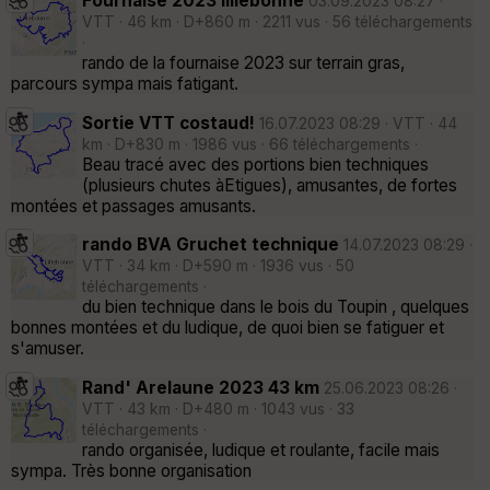
Fournaise 2023 lillebonne
03.09.2023 08:27 ·
VTT · 46 km · D+860 m · 2211 vus · 56 téléchargements
·
rando de la fournaise 2023 sur terrain gras,
parcours sympa mais fatigant.
Sortie VTT costaud!
16.07.2023 08:29 · VTT · 44
km · D+830 m · 1986 vus · 66 téléchargements ·
Beau tracé avec des portions bien techniques
(plusieurs chutes àEtigues), amusantes, de fortes
montées et passages amusants.
rando BVA Gruchet technique
14.07.2023 08:29 ·
VTT · 34 km · D+590 m · 1936 vus · 50
téléchargements ·
du bien technique dans le bois du Toupin , quelques
bonnes montées et du ludique, de quoi bien se fatiguer et
s'amuser.
Rand' Arelaune 2023 43 km
25.06.2023 08:26 ·
VTT · 43 km · D+480 m · 1043 vus · 33
téléchargements ·
rando organisée, ludique et roulante, facile mais
sympa. Très bonne organisation