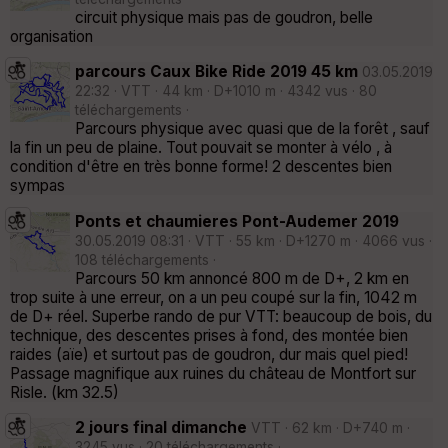
circuit physique mais pas de goudron, belle
organisation
parcours Caux Bike Ride 2019 45 km
03.05.2019
22:32 · VTT · 44 km · D+1010 m · 4342 vus · 80
téléchargements ·
Parcours physique avec quasi que de la forêt , sauf
la fin un peu de plaine. Tout pouvait se monter à vélo , à
condition d'être en très bonne forme! 2 descentes bien
sympas
Ponts et chaumieres Pont-Audemer 2019
30.05.2019 08:31 · VTT · 55 km · D+1270 m · 4066 vus ·
108 téléchargements ·
Parcours 50 km annoncé 800 m de D+, 2 km en
trop suite à une erreur, on a un peu coupé sur la fin, 1042 m
de D+ réel. Superbe rando de pur VTT: beaucoup de bois, du
technique, des descentes prises à fond, des montée bien
raides (aïe) et surtout pas de goudron, dur mais quel pied!
Passage magnifique aux ruines du château de Montfort sur
Risle. (km 32.5)
2 jours final dimanche
VTT · 62 km · D+740 m ·
3245 vus · 20 téléchargements ·