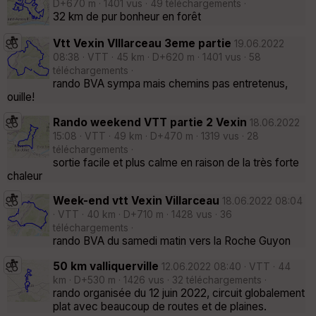
D+670 m · 1401 vus · 49 téléchargements ·
32 km de pur bonheur en forêt
Vtt Vexin VIllarceau 3eme partie
19.06.2022
08:38 · VTT · 45 km · D+620 m · 1401 vus · 58
téléchargements ·
rando BVA sympa mais chemins pas entretenus,
ouille!
Rando weekend VTT partie 2 Vexin
18.06.2022
15:08 · VTT · 49 km · D+470 m · 1319 vus · 28
téléchargements ·
sortie facile et plus calme en raison de la très forte
chaleur
Week-end vtt Vexin Villarceau
18.06.2022 08:04
· VTT · 40 km · D+710 m · 1428 vus · 36
téléchargements ·
rando BVA du samedi matin vers la Roche Guyon
50 km valliquerville
12.06.2022 08:40 · VTT · 44
km · D+530 m · 1426 vus · 32 téléchargements ·
rando organisée du 12 juin 2022, circuit globalement
plat avec beaucoup de routes et de plaines.