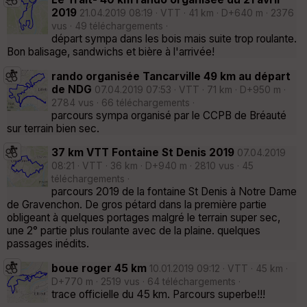
2019
21.04.2019 08:19 · VTT · 41 km · D+640 m · 2376
vus · 49 téléchargements ·
départ sympa dans les bois mais suite trop roulante.
Bon balisage, sandwichs et bière à l'arrivée!
rando organisée Tancarville 49 km au départ
de NDG
07.04.2019 07:53 · VTT · 71 km · D+950 m ·
2784 vus · 66 téléchargements ·
parcours sympa organisé par le CCPB de Bréauté
sur terrain bien sec.
37 km VTT Fontaine St Denis 2019
07.04.2019
08:21 · VTT · 36 km · D+940 m · 2810 vus · 45
téléchargements ·
parcours 2019 de la fontaine St Denis à Notre Dame
de Gravenchon. De gros pétard dans la première partie
obligeant à quelques portages malgré le terrain super sec,
une 2° partie plus roulante avec de la plaine. quelques
passages inédits.
boue roger 45 km
10.01.2019 09:12 · VTT · 45 km ·
D+770 m · 2519 vus · 64 téléchargements ·
trace officielle du 45 km. Parcours superbe!!!