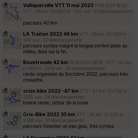
Valliquerville VTT 11 mai 2023
11.06.2023 18:59 ·
VTT · 39 km · D+600 m · 1150 vus · 53 téléchargements
·
parcours 40 km
LA Traiton 2022 46 km
VTT · 45 km · D+560 m ·
346 vus · 32 téléchargements ·
parcours sympa malgré la longue portion plate au
milieu, dure sur la fin.
Bouetroude 42 km
09.10.2022 08:18 · VTT · 43 km ·
D+850 m · 2214 vus · 35 téléchargements ·
rando organisée du 9octobre 2022, parcours très
chouette.
croix bike 2022 -47 km
VTT · 47 km · D+730 m ·
3295 vus · 34 téléchargements ·
bonne rando, retour de la boue
Crix-Bike 2022 35 km
VTT · 36 km · D+520 m ·
3488 vus · 51 téléchargements ·
parcours forestier un peu gras, très sympa.