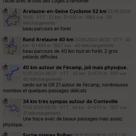
facile avec le bois des Loges à remonter
Arelaune-en-Seine Cyclisme 52 km
23.06.2024
19:05 · VTT · 52 km · D+920 m · 1983 vus · 29
téléchargements ·
beau parcours en foret
Rand Arelaune 40 km
23.06.2024 08:23 · VTT · 40
km · D+490 m · 1827 vus · 40 téléchargements ·
beau parcours de 40 km tout en forêt. 2 gros
pétards difficiles
40 km autour de Fécamp, joli mais physqiue.
12.05.2024 08:27 · VTT · 40 km · D+670 m · 1351 vus ·
40 téléchargements ·
rando sur le GR 21 autour de Fécamp, nombreuses
montées et quelques passages délicats
34 km très sympas autour de Conteville
17.02.2024 08:30 · VTT · 34 km · D+670 m · 1357 vus ·
41 téléchargements ·
Une trace avec de beaux passages mais assez
physique.
Sortie plaines Bolbec
26.11.2023 08:31 · VTT · 33