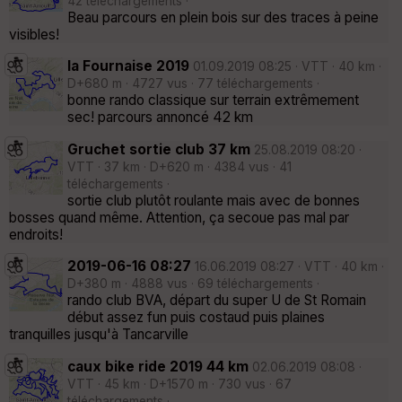
42 téléchargements ·
Beau parcours en plein bois sur des traces à peine
visibles!
la Fournaise 2019
01.09.2019 08:25 · VTT · 40 km ·
D+680 m · 4727 vus · 77 téléchargements ·
bonne rando classique sur terrain extrêmement
sec! parcours annoncé 42 km
Gruchet sortie club 37 km
25.08.2019 08:20 ·
VTT · 37 km · D+620 m · 4384 vus · 41
téléchargements ·
sortie club plutôt roulante mais avec de bonnes
bosses quand même. Attention, ça secoue pas mal par
endroits!
2019-06-16 08:27
16.06.2019 08:27 · VTT · 40 km ·
D+380 m · 4888 vus · 69 téléchargements ·
rando club BVA, départ du super U de St Romain
début assez fun puis costaud puis plaines
tranquilles jusqu'à Tancarville
caux bike ride 2019 44 km
02.06.2019 08:08 ·
VTT · 45 km · D+1570 m · 730 vus · 67
téléchargements ·