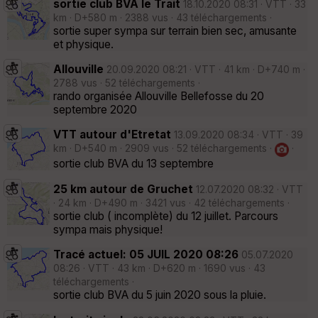
sortie club BVA le Trait
18.10.2020 08:31 · VTT · 33
km · D+580 m · 2388 vus · 43 téléchargements ·
sortie super sympa sur terrain bien sec, amusante
et physique.
Allouville
20.09.2020 08:21 · VTT · 41 km · D+740 m ·
2788 vus · 52 téléchargements ·
rando organisée Allouville Bellefosse du 20
septembre 2020
VTT autour d'Etretat
13.09.2020 08:34 · VTT · 39
km · D+540 m · 2909 vus · 52 téléchargements ·
·
sortie club BVA du 13 septembre
25 km autour de Gruchet
12.07.2020 08:32 · VTT
· 24 km · D+490 m · 3421 vus · 42 téléchargements ·
sortie club ( incomplète) du 12 juillet. Parcours
sympa mais physique!
Tracé actuel: 05 JUIL 2020 08:26
05.07.2020
08:26 · VTT · 43 km · D+620 m · 1690 vus · 43
téléchargements ·
sortie club BVA du 5 juin 2020 sous la pluie.