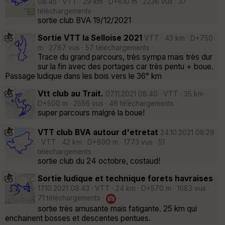
08:45 · VTT · 29 km · D+610 m · 2236 vus · 37
téléchargements ·
sortie club BVA 19/12/2021
Sortie VTT la Selloise 2021
VTT · 43 km · D+750
m · 2787 vus · 57 téléchargements ·
Trace du grand parcours, très sympa mais très dur
sur la fin avec des portages car très pentu + boue.
Passage ludique dans les bois vers le 36° km
Vtt club au Trait.
07.11.2021 08:40 · VTT · 35 km ·
D+500 m · 2556 vus · 46 téléchargements ·
super parcours malgré la boue!
VTT club BVA autour d'etretat
24.10.2021 08:29
· VTT · 42 km · D+690 m · 1773 vus · 51
téléchargements ·
sortie club du 24 octobre, costaud!
Sortie ludique et technique forets havraises
17.10.2021 08:43 · VTT · 24 km · D+570 m · 1683 vus ·
71 téléchargements ·
·
sortie très amusante mais fatigante. 25 km qui
enchainent bosses et descentes pentues.