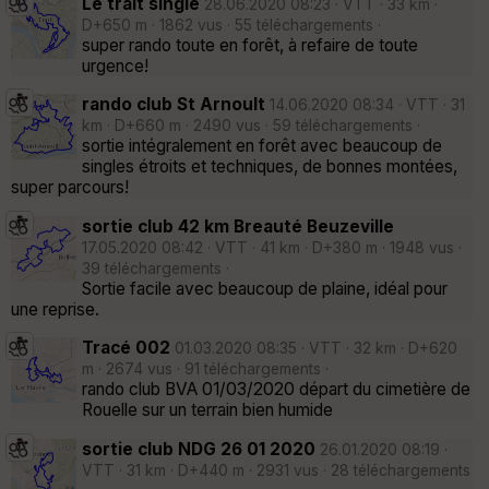
Le trait single
28.06.2020 08:23 · VTT · 33 km ·
D+650 m · 1862 vus · 55 téléchargements ·
super rando toute en forêt, à refaire de toute
urgence!
rando club St Arnoult
14.06.2020 08:34 · VTT · 31
km · D+660 m · 2490 vus · 59 téléchargements ·
sortie intégralement en forêt avec beaucoup de
singles étroits et techniques, de bonnes montées,
super parcours!
sortie club 42 km Breauté Beuzeville
17.05.2020 08:42 · VTT · 41 km · D+380 m · 1948 vus ·
39 téléchargements ·
Sortie facile avec beaucoup de plaine, idéal pour
une reprise.
Tracé 002
01.03.2020 08:35 · VTT · 32 km · D+620
m · 2674 vus · 91 téléchargements ·
rando club BVA 01/03/2020 départ du cimetière de
Rouelle sur un terrain bien humide
sortie club NDG 26 01 2020
26.01.2020 08:19 ·
VTT · 31 km · D+440 m · 2931 vus · 28 téléchargements