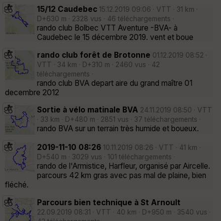
15/12 Caudebec
15.12.2019 09:06 · VTT · 31 km ·
D+630 m · 2328 vus · 46 téléchargements ·
rando club Bolbec VTT Aventure -BVA- à
Caudebec le 15 décembre 2019. vent et boue
rando club forêt de Brotonne
01.12.2019 08:52 ·
VTT · 34 km · D+310 m · 2460 vus · 42
téléchargements ·
rando club BVA depart aire du grand maître 01
decembre 2012
Sortie à vélo matinale BVA
24.11.2019 08:50 · VTT
· 33 km · D+480 m · 2851 vus · 37 téléchargements ·
rando BVA sur un terrain très humide et boueux.
2019-11-10 08:26
10.11.2019 08:26 · VTT · 41 km ·
D+540 m · 3029 vus · 101 téléchargements ·
rando de l'Armistice, Harfleur, organisé par Aircelle.
parcours 42 km gras avec pas mal de plaine, bien
fléché.
Parcours bien technique à St Arnoult
22.09.2019 08:31 · VTT · 40 km · D+950 m · 3540 vus ·