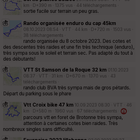
km · D+390 m · 1375 vus · 44 téléchargements ·
sortie facile sur terrain un peu gras.
Rando organisée enduro du cap 45km
08.10.2023 08:54 · VTT · 44 km · D+720 m · 1503 vus ·
38 téléchargements ·
rando organisée du 8 octobre 2023. Des cotes et
des descentes très raides et une fin très technique (enduro),
très sympa sous le soleil et terrain sec. Pas adapté du tout à
des débutants!
VTT St Samson de la Roque 32 km
01.10.2023
08:37 · VTT · 31 km · D+670 m · 1370 vus · 43
téléchargements ·
rando club BVA très sympa mais de gros pétards.
Départ du parking sous le phare
Vtt Croix bike 47 km
10.09.2023 08:30 · VTT · 46
km · D+580 m · 1960 vus · 67 téléchargements ·
·
parcours vtt en foret de Brotonne très sympa,
attention à certaines cotes bien raides. Très
nombreux singles sans difficulté.