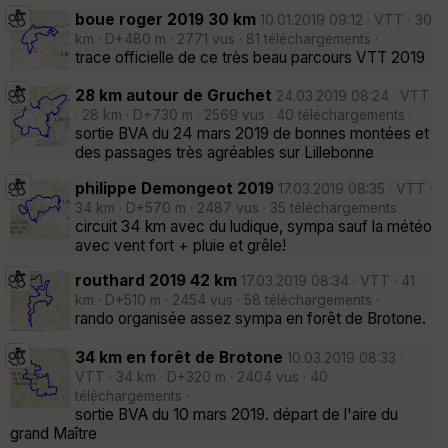
boue roger 2019 30 km
10.01.2019 09:12 · VTT · 30
km · D+480 m · 2771 vus · 81 téléchargements ·
trace officielle de ce très beau parcours VTT 2019
28 km autour de Gruchet
24.03.2019 08:24 · VTT
· 28 km · D+730 m · 2569 vus · 40 téléchargements ·
sortie BVA du 24 mars 2019 de bonnes montées et
des passages très agréables sur Lillebonne
philippe Demongeot 2019
17.03.2019 08:35 · VTT ·
34 km · D+570 m · 2487 vus · 35 téléchargements ·
circuit 34 km avec du ludique, sympa sauf la météo
avec vent fort + pluie et grêle!
routhard 2019 42 km
17.03.2019 08:34 · VTT · 41
km · D+510 m · 2454 vus · 58 téléchargements ·
rando organisée assez sympa en forêt de Brotone.
34 km en forêt de Brotone
10.03.2019 08:33 ·
VTT · 34 km · D+320 m · 2404 vus · 40
téléchargements ·
sortie BVA du 10 mars 2019. départ de l'aire du
grand Maître