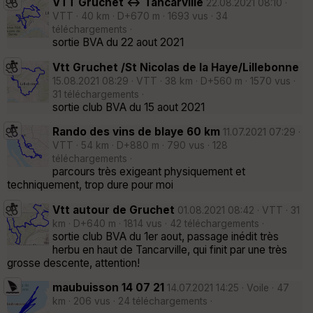
VTT Gruchet <-> Tancarville
22.08.2021 08:10 ·
VTT · 40 km · D+670 m · 1693 vus · 34
téléchargements ·
sortie BVA du 22 aout 2021
Vtt Gruchet /St Nicolas de la Haye/Lillebonne
15.08.2021 08:29 · VTT · 38 km · D+560 m · 1570 vus ·
31 téléchargements ·
sortie club BVA du 15 aout 2021
Rando des vins de blaye 60 km
11.07.2021 07:29 ·
VTT · 54 km · D+880 m · 790 vus · 128
téléchargements ·
parcours très exigeant physiquement et
techniquement, trop dure pour moi
Vtt autour de Gruchet
01.08.2021 08:42 · VTT · 31
km · D+640 m · 1814 vus · 42 téléchargements ·
sortie club BVA du 1er aout, passage inédit très
herbu en haut de Tancarville, qui finit par une très
grosse descente, attention!
maubuisson 14 07 21
14.07.2021 14:25 · Voile · 47
km · 206 vus · 24 téléchargements ·