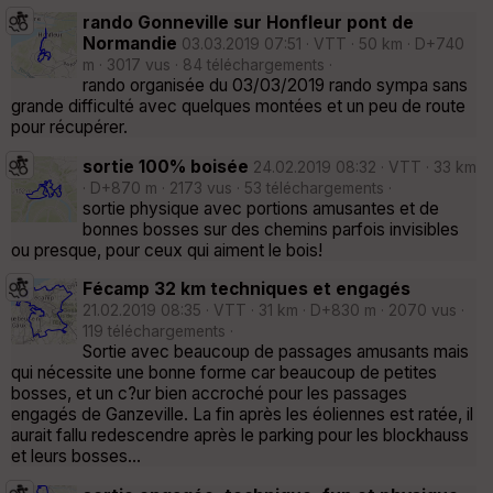
rando Gonneville sur Honfleur pont de
Normandie
03.03.2019 07:51 · VTT · 50 km · D+740
m · 3017 vus · 84 téléchargements ·
rando organisée du 03/03/2019 rando sympa sans
grande difficulté avec quelques montées et un peu de route
pour récupérer.
sortie 100% boisée
24.02.2019 08:32 · VTT · 33 km
· D+870 m · 2173 vus · 53 téléchargements ·
sortie physique avec portions amusantes et de
bonnes bosses sur des chemins parfois invisibles
ou presque, pour ceux qui aiment le bois!
Fécamp 32 km techniques et engagés
21.02.2019 08:35 · VTT · 31 km · D+830 m · 2070 vus ·
119 téléchargements ·
Sortie avec beaucoup de passages amusants mais
qui nécessite une bonne forme car beaucoup de petites
bosses, et un c?ur bien accroché pour les passages
engagés de Ganzeville. La fin après les éoliennes est ratée, il
aurait fallu redescendre après le parking pour les blockhauss
et leurs bosses...