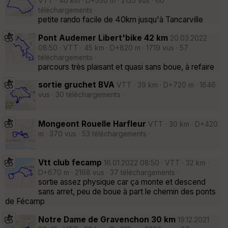
VTT · 40 km · D+530 m · 2155 vus · 60
téléchargements ·
petite rando facile de 40km jusqu'à Tancarville
Pont Audemer Libert'bike 42 km
20.03.2022
08:50 · VTT · 45 km · D+820 m · 1719 vus · 57
téléchargements ·
parcours très plaisant et quasi sans boue, à refaire
sortie gruchet BVA
VTT · 39 km · D+720 m · 1646
vus · 30 téléchargements ·
Mongeont Rouelle Harfleur
VTT · 30 km · D+420
m · 370 vus · 53 téléchargements ·
Vtt club fecamp
16.01.2022 08:50 · VTT · 32 km ·
D+670 m · 2168 vus · 37 téléchargements ·
sortie assez physique car ça monte et descend
sans arret, peu de boue à part le chemin des ponts
de Fécamp
Notre Dame de Gravenchon 30 km
19.12.2021