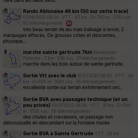
faire dans les deux sens.
Rando Ablonaise 46 km (50 sur cette trace)
07.08.2022 08:34 · VTT · 47 km · D+780 m · 2761 vus ·
82 téléchargements ·
·
très beau terrain de jeu mais balisage à revoir, 2
marquages effacés. De grosses côtes et descentes,
physique...
marche sainte gertrude 7km
Randonnée
Pédestre · 7 km · 538 vus · 21 téléchargements ·
marche dans les bois autour de sainte gertrude.
Sortie Vtt avec le club
10.07.2022 08:43 · VTT · 40
km · D+600 m · 1560 vus · 26 téléchargements ·
excellente sortie sur terrain extrêmement sec.
Sortie BVA avec passages technique (et un
peu privés)
03.07.2022 08:30 · VTT · 31 km · D+590
m · 1556 vus · 29 téléchargements ·
des chutes et crevaisons, un passage non
débroussaillé en descendant sur la fontaine murée
Sortie BVA à Sainte Gertrude
VTT · 32 km ·