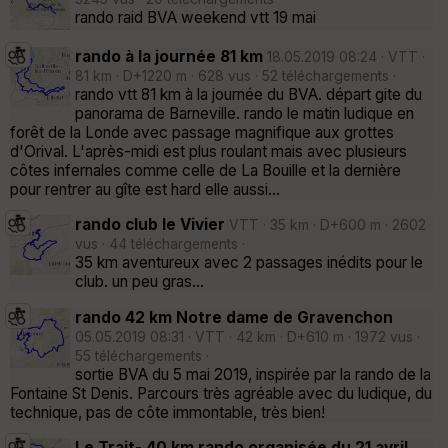
rando raid BVA weekend vtt 19 mai
rando à la journée 81 km
18.05.2019 08:24 · VTT ·
81 km · D+1220 m · 628 vus · 52 téléchargements ·
rando vtt 81 km à la journée du BVA. départ gite du
panorama de Barneville. rando le matin ludique en
forêt de la Londe avec passage magnifique aux grottes
d'Orival. L'après-midi est plus roulant mais avec plusieurs
côtes infernales comme celle de La Bouille et la dernière
pour rentrer au gîte est hard elle aussi...
rando club le Vivier
VTT · 35 km · D+600 m · 2602
vus · 44 téléchargements ·
35 km aventureux avec 2 passages inédits pour le
club. un peu gras...
rando 42 km Notre dame de Gravenchon
05.05.2019 08:31 · VTT · 42 km · D+610 m · 1972 vus ·
55 téléchargements ·
sortie BVA du 5 mai 2019, inspirée par la rando de la
Fontaine St Denis. Parcours très agréable avec du ludique, du
technique, pas de côte immontable, très bien!
Le Trait- 40 km rando organisée du 21 avril