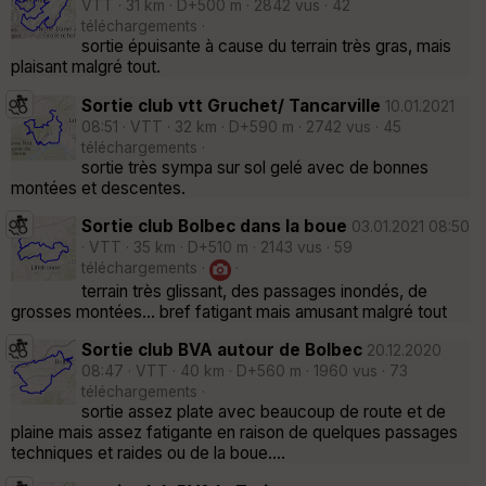
VTT · 31 km · D+500 m · 2842 vus · 42
téléchargements ·
sortie épuisante à cause du terrain très gras, mais
plaisant malgré tout.
Sortie club vtt Gruchet/ Tancarville
10.01.2021
08:51 · VTT · 32 km · D+590 m · 2742 vus · 45
téléchargements ·
sortie très sympa sur sol gelé avec de bonnes
montées et descentes.
Sortie club Bolbec dans la boue
03.01.2021 08:50
· VTT · 35 km · D+510 m · 2143 vus · 59
téléchargements ·
·
terrain très glissant, des passages inondés, de
grosses montées... bref fatigant mais amusant malgré tout
Sortie club BVA autour de Bolbec
20.12.2020
08:47 · VTT · 40 km · D+560 m · 1960 vus · 73
téléchargements ·
sortie assez plate avec beaucoup de route et de
plaine mais assez fatigante en raison de quelques passages
techniques et raides ou de la boue....