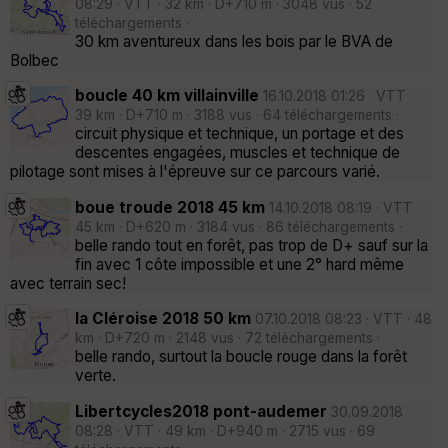
08:29 · VTT · 32 km · D+710 m · 3048 vus · 52
téléchargements ·
30 km aventureux dans les bois par le BVA de
Bolbec
boucle 40 km villainville
16.10.2018 01:26 · VTT ·
39 km · D+710 m · 3188 vus · 64 téléchargements ·
circuit physique et technique, un portage et des
descentes engagées, muscles et technique de
pilotage sont mises à l'épreuve sur ce parcours varié.
boue troude 2018 45 km
14.10.2018 08:19 · VTT ·
45 km · D+620 m · 3184 vus · 86 téléchargements ·
belle rando tout en forêt, pas trop de D+ sauf sur la
fin avec 1 côte impossible et une 2° hard même
avec terrain sec!
la Cléroise 2018 50 km
07.10.2018 08:23 · VTT · 48
km · D+720 m · 2148 vus · 72 téléchargements ·
belle rando, surtout la boucle rouge dans la forêt
verte.
Libertcycles2018 pont-audemer
30.09.2018
08:28 · VTT · 49 km · D+940 m · 2715 vus · 69