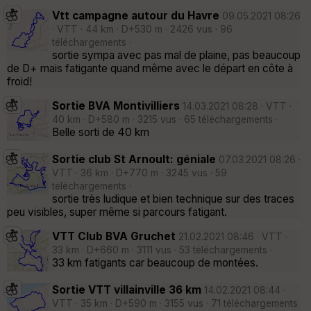
Vtt campagne autour du Havre
09.05.2021 08:26
· VTT · 44 km · D+530 m · 2426 vus · 96
téléchargements ·
sortie sympa avec pas mal de plaine, pas beaucoup
de D+ mais fatigante quand même avec le départ en côte à
froid!
Sortie BVA Montivilliers
14.03.2021 08:28 · VTT ·
40 km · D+580 m · 3215 vus · 65 téléchargements ·
Belle sorti de 40 km
Sortie club St Arnoult: géniale
07.03.2021 08:26 ·
VTT · 36 km · D+770 m · 3245 vus · 59
téléchargements ·
sortie très ludique et bien technique sur des traces
peu visibles, super même si parcours fatigant.
VTT Club BVA Gruchet
21.02.2021 08:46 · VTT ·
33 km · D+660 m · 3111 vus · 53 téléchargements ·
33 km fatigants car beaucoup de montées.
Sortie VTT villainville 36 km
14.02.2021 08:44 ·
VTT · 35 km · D+590 m · 3155 vus · 71 téléchargements