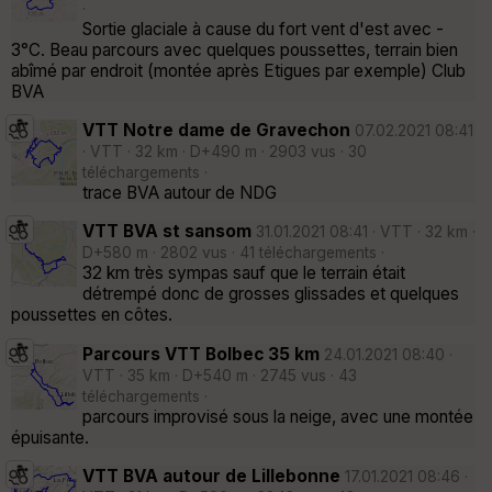
·
Sortie glaciale à cause du fort vent d'est avec -
3°C. Beau parcours avec quelques poussettes, terrain bien
abîmé par endroit (montée après Etigues par exemple) Club
BVA
VTT Notre dame de Gravechon
07.02.2021 08:41
· VTT · 32 km · D+490 m · 2903 vus · 30
téléchargements ·
trace BVA autour de NDG
VTT BVA st sansom
31.01.2021 08:41 · VTT · 32 km ·
D+580 m · 2802 vus · 41 téléchargements ·
32 km très sympas sauf que le terrain était
détrempé donc de grosses glissades et quelques
poussettes en côtes.
Parcours VTT Bolbec 35 km
24.01.2021 08:40 ·
VTT · 35 km · D+540 m · 2745 vus · 43
téléchargements ·
parcours improvisé sous la neige, avec une montée
épuisante.
VTT BVA autour de Lillebonne
17.01.2021 08:46 ·