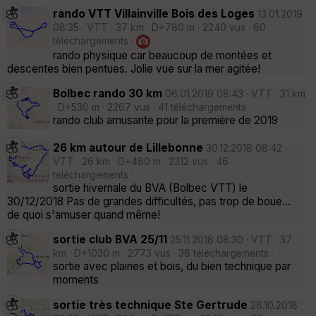
rando VTT Villainville Bois des Loges
13.01.2019
08:35 · VTT · 37 km · D+780 m · 2240 vus · 60
téléchargements ·
·
rando physique car beaucoup de montées et
descentes bien pentues. Jolie vue sur la mer agitée!
Bolbec rando 30 km
06.01.2019 08:43 · VTT · 31 km
· D+530 m · 2267 vus · 41 téléchargements ·
rando club amusante pour la première de 2019
26 km autour de Lillebonne
30.12.2018 08:42 ·
VTT · 26 km · D+480 m · 2312 vus · 46
téléchargements ·
sortie hivernale du BVA (Bolbec VTT) le
30/12/2018 Pas de grandes difficultés, pas trop de boue...
de quoi s'amuser quand même!
sortie club BVA 25/11
25.11.2018 08:30 · VTT · 37
km · D+1030 m · 2773 vus · 38 téléchargements ·
sortie avec plaines et bois, du bien technique par
moments
sortie très technique Ste Gertrude
28.10.2018