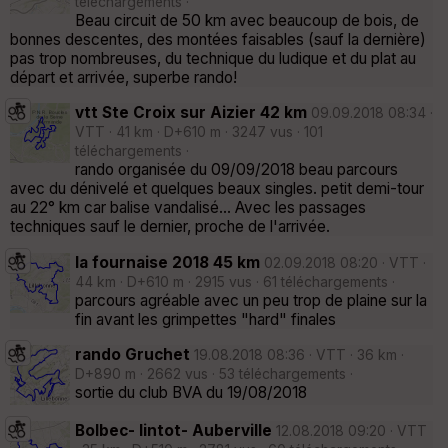
téléchargements ·
Beau circuit de 50 km avec beaucoup de bois, de
bonnes descentes, des montées faisables (sauf la dernière)
pas trop nombreuses, du technique du ludique et du plat au
départ et arrivée, superbe rando!
vtt Ste Croix sur Aizier 42 km
09.09.2018 08:34 ·
VTT · 41 km · D+610 m · 3247 vus · 101
téléchargements ·
rando organisée du 09/09/2018 beau parcours
avec du dénivelé et quelques beaux singles. petit demi-tour
au 22° km car balise vandalisé... Avec les passages
techniques sauf le dernier, proche de l'arrivée.
la fournaise 2018 45 km
02.09.2018 08:20 · VTT ·
44 km · D+610 m · 2915 vus · 61 téléchargements ·
parcours agréable avec un peu trop de plaine sur la
fin avant les grimpettes "hard" finales
rando Gruchet
19.08.2018 08:36 · VTT · 36 km ·
D+890 m · 2662 vus · 53 téléchargements ·
sortie du club BVA du 19/08/2018
Bolbec- lintot- Auberville
12.08.2018 09:20 · VTT