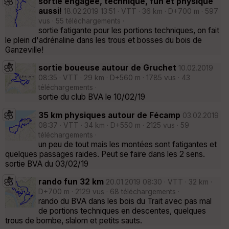
sortie engagée, technique, fun et physique
aussi!
18.02.2019 13:51 · VTT · 36 km · D+700 m · 597
vus · 55 téléchargements ·
sortie fatigante pour les portions techniques, on fait
le plein d'adrénaline dans les trous et bosses du bois de
Ganzeville!
sortie boueuse autour de Gruchet
10.02.2019
08:35 · VTT · 29 km · D+560 m · 1785 vus · 43
téléchargements ·
sortie du club BVA le 10/02/19
35 km physiques autour de Fécamp
03.02.2019
08:37 · VTT · 34 km · D+550 m · 2125 vus · 59
téléchargements ·
un peu de tout mais les montées sont fatigantes et
quelques passages raides. Peut se faire dans les 2 sens.
sortie BVA du 03/02/19
rando fun 32 km
20.01.2019 08:30 · VTT · 32 km ·
D+700 m · 2129 vus · 68 téléchargements ·
rando du BVA dans les bois du Trait avec pas mal
de portions techniques en descentes, quelques
trous de bombe, slalom et petits sauts.