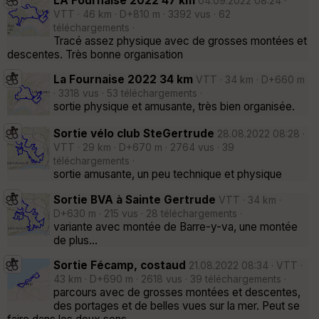
LA Fournaise 2022 47 km
04.09.2022 08:24 ·
VTT · 46 km · D+810 m · 3392 vus · 62
téléchargements ·
Tracé assez physique avec de grosses montées et
descentes. Très bonne organisation
La Fournaise 2022 34 km
VTT · 34 km · D+660 m
· 3318 vus · 53 téléchargements ·
sortie physique et amusante, très bien organisée.
Sortie vélo club SteGertrude
28.08.2022 08:28 ·
VTT · 29 km · D+670 m · 2764 vus · 39
téléchargements ·
sortie amusante, un peu technique et physique
Sortie BVA à Sainte Gertrude
VTT · 34 km ·
D+630 m · 215 vus · 28 téléchargements ·
variante avec montée de Barre-y-va, une montée
de plus...
Sortie Fécamp, costaud
21.08.2022 08:34 · VTT ·
43 km · D+690 m · 2618 vus · 39 téléchargements ·
parcours avec de grosses montées et descentes,
des portages et de belles vues sur la mer. Peut se