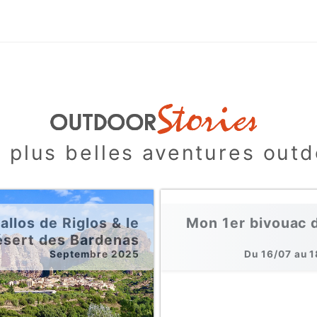
 plus belles aventures out
llos de Riglos & le
Mon 1er bivouac 
ésert des Bardenas
Septembre 2025
Du 16/07 au 