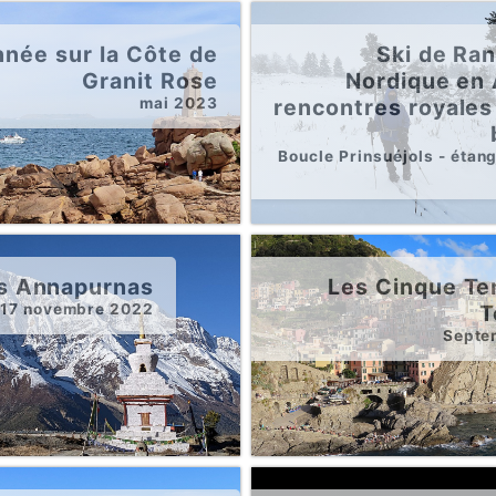
née sur la Côte de
Ski de Ra
Granit Rose
Nordique en 
mai 2023
rencontres royales
Boucle Prinsuéjols - étan
s Annapurnas
Les Cinque Ter
 17 novembre 2022
T
Septe