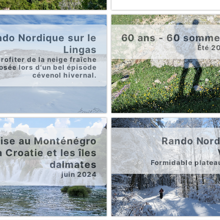
do Nordique sur le
60 ans - 60 somme
Lingas
Été 2
rofiter de la neige fraîche
osée lors d'un bel épisode
cévenol hivernal.
ise au Monténégro
Rando Nord
a Croatie et les îles
dalmates
Formidable plateau
juin 2024