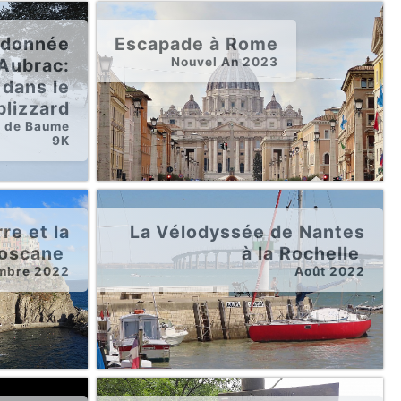
ndonnée
Escapade à Rome
Aubrac:
Nouvel An 2023
 dans le
blizzard
g de Baume
9K
re et la
La Vélodyssée de Nantes
oscane
à la Rochelle
mbre 2022
Août 2022