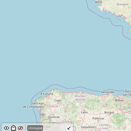
↙
+Groupe