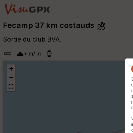
Fecamp 37 km costauds
Sortie du club BVA.
+
m
/
m
+
−