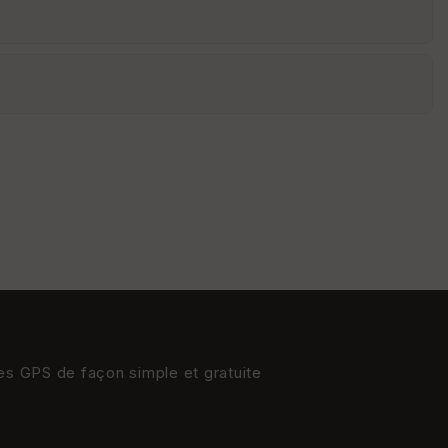
St
re
et
Vi
e
w
res GPS de façon simple et gratuite