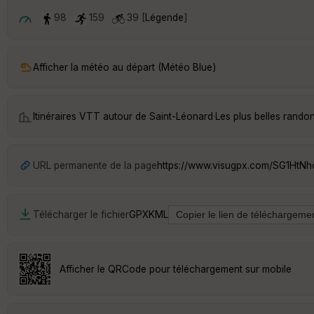
98
159
39 [
Légende
]
Afficher la météo au départ (Météo Blue)
Itinéraires VTT autour de
Saint-Léonard
·
Les plus belles rando
URL permanente de la page
https://www.visugpx.com/SG1HtNh
Télécharger le fichier
GPX
KML
Afficher le QRCode pour téléchargement sur mobile