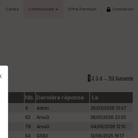
Cartes
Communauté
Offre Premium
Connexion
e
x
1
2
3
4
...
113
Suivante
Nb.
Dernière réponse
Le
6
Admin
28/03/2026 13:47
62
ArouG
28/01/2026 22:20
79
ArouG
04/06/2026 12:10
s
54
GS83
12/06/2025 19:17