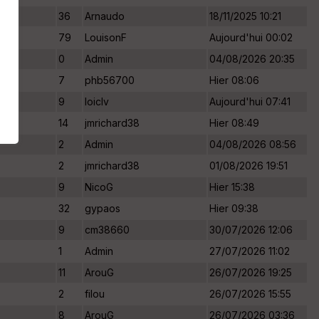
36
Arnaudo
18/11/2025 10:21
79
LouisonF
Aujourd'hui 00:02
0
Admin
04/08/2026 20:35
7
phb56700
Hier 08:06
9
loiclv
Aujourd'hui 07:41
14
jmrichard38
Hier 08:49
2
Admin
04/08/2026 08:56
2
jmrichard38
01/08/2026 19:51
9
NicoG
Hier 15:38
32
gypaos
Hier 09:38
9
cm38660
30/07/2026 12:06
1
Admin
27/07/2026 11:02
11
ArouG
26/07/2026 19:25
2
filou
26/07/2026 15:55
8
ArouG
26/07/2026 03:36