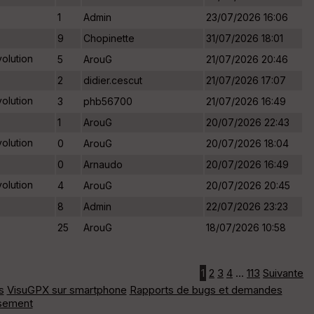
1
Admin
23/07/2026 16:06
9
Chopinette
31/07/2026 18:01
olution
5
ArouG
21/07/2026 20:46
2
didier.cescut
21/07/2026 17:07
olution
3
phb56700
21/07/2026 16:49
1
ArouG
20/07/2026 22:43
olution
0
ArouG
20/07/2026 18:04
0
Arnaudo
20/07/2026 16:49
olution
4
ArouG
20/07/2026 20:45
8
Admin
22/07/2026 23:23
25
ArouG
18/07/2026 10:58
1
2
3
4
...
113
Suivante
s
VisuGPX sur smartphone
Rapports de bugs et demandes
ssement