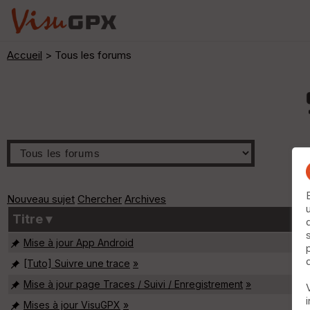
Accueil
> Tous les forums
Nouveau sujet
Chercher
Archives
Titre ▾
Mise à jour App Android
[Tuto] Suivre une trace
»
Mise à jour page Traces / Suivi / Enregistrement
»
Mises à jour VisuGPX
»