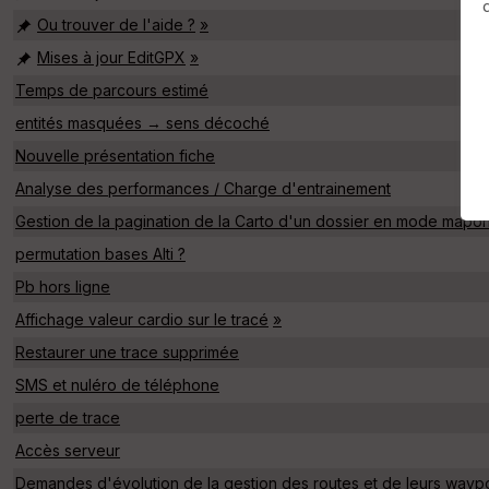
Ou trouver de l'aide ?
»
Mises à jour EditGPX
»
Temps de parcours estimé
entités masquées → sens décoché
Nouvelle présentation fiche
Analyse des performances / Charge d'entrainement
Gestion de la pagination de la Carto d'un dossier en mode maponl
permutation bases Alti ?
Pb hors ligne
Affichage valeur cardio sur le tracé
»
Restaurer une trace supprimée
SMS et nuléro de téléphone
perte de trace
Accès serveur
Demandes d'évolution de la gestion des routes et de leurs waypo