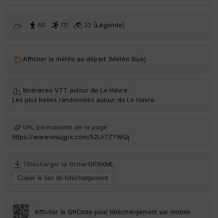
68
111
32 [
Légende
]
Afficher la météo au départ (Météo Blue)
Itinéraires VTT autour de
Le Havre
·
Les plus belles randonnées autour de Le Havre
URL permanente de la page
https://www.visugpx.com/52LkTZYWQj
Télécharger le fichier
GPX
KML
Afficher le QRCode pour téléchargement sur mobile