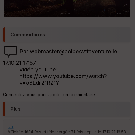
e
w
Commentaires
Par
webmaster@bolbecvttaventure
le
17.10.21 17:57
vidéo youtube:
https://www.youtube.com/watch?
v=o8Ldr21RZ1Y
Connectez-vous pour ajouter un commentaire
Plus
Affichée 1684 fois et téléchargée 71 fois depuis le 17.10.21 16:58