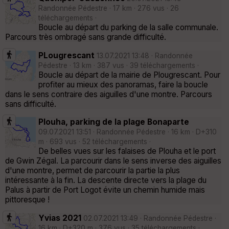
Randonnée Pédestre · 17 km · 276 vus · 26
téléchargements ·
Boucle au départ du parking de la salle communale.
Parcours très ombragé sans grande difficulté.
PLougrescant
13.07.2021 13:48 · Randonnée
Pédestre · 13 km · 387 vus · 39 téléchargements ·
Boucle au départ de la mairie de Plougrescant. Pour
profiter au mieux des panoramas, faire la boucle
dans le sens contraire des aiguilles d'une montre. Parcours
sans difficulté.
Plouha, parking de la plage Bonaparte
09.07.2021 13:51 · Randonnée Pédestre · 16 km · D+310
m · 693 vus · 52 téléchargements ·
De belles vues sur les falaises de Plouha et le port
de Gwin Zégal. La parcourir dans le sens inverse des aiguilles
d'une montre, permet de parcourir la partie la plus
intéressante à la fin. La descente directe vers la plage du
Palus à partir de Port Logot évite un chemin humide mais
pittoresque !
Yvias 2021
02.07.2021 13:49 · Randonnée Pédestre ·
16 km · D+320 m · 376 vus · 35 téléchargements ·