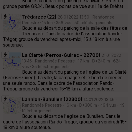
Boucle au départ du parking de la Mairie. PR et en
grande partie GR34. Beaux points de vue sur l'île de Bréhat
Trédarzec (22)
28.01.2022 13:50 · Randonnée
Pédestre · 15 km · 356 vus · 50 téléchargements ·
Boucle au départ du parking de la salle des fêtes de
Trédarzec. Dans le cadre de l'association Rando-
Trégor, groupe du vendredi après-midi, 15 à 18 km à allure
soutenue.
La Clarté (Perros-Guirec - 22700)
21.01.2022
13:45 · Randonnée Pédestre · 17 km · D+240 m · 624
vus · 35 téléchargements ·
Boucle au départ du parking de l'église de La Clarté
(Perros-Guirec). La ville, la campagne et le bord de mer en
une seule rando. Dans le cadre de l'association Rando-
Trégor, groupe du vendredi 15-18 km à allure soutenue.
Lannion-Buhulien (22300)
14.01.2022 13:46 ·
Randonnée Pédestre · 16 km · D+300 m · 494 vus · 49
téléchargements ·
Boucle au départ de l'église de Buhulien. Dans le
cadre de l'association Rando-Trégor, groupe du vendredi 15-
18 km à allure soutenue.