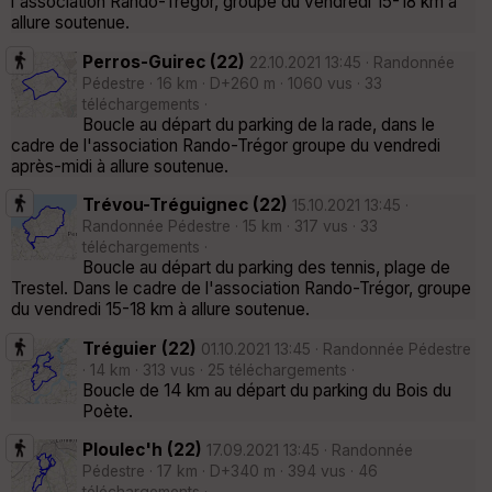
l'association Rando-Trégor, groupe du vendredi 15-18 km à
allure soutenue.
Perros-Guirec (22)
22.10.2021 13:45 · Randonnée
Pédestre · 16 km · D+260 m · 1060 vus · 33
téléchargements ·
Boucle au départ du parking de la rade, dans le
cadre de l'association Rando-Trégor groupe du vendredi
après-midi à allure soutenue.
Trévou-Tréguignec (22)
15.10.2021 13:45 ·
Randonnée Pédestre · 15 km · 317 vus · 33
téléchargements ·
Boucle au départ du parking des tennis, plage de
Trestel. Dans le cadre de l'association Rando-Trégor, groupe
du vendredi 15-18 km à allure soutenue.
Tréguier (22)
01.10.2021 13:45 · Randonnée Pédestre
· 14 km · 313 vus · 25 téléchargements ·
Boucle de 14 km au départ du parking du Bois du
Poète.
Ploulec'h (22)
17.09.2021 13:45 · Randonnée
Pédestre · 17 km · D+340 m · 394 vus · 46