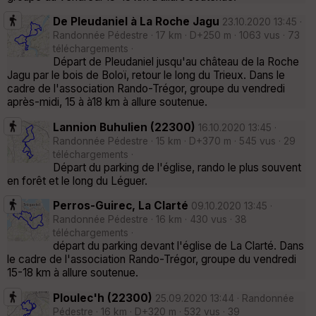
De Pleudaniel à La Roche Jagu
23.10.2020 13:45 ·
Randonnée Pédestre · 17 km · D+250 m · 1063 vus · 73
téléchargements ·
Départ de Pleudaniel jusqu'au château de la Roche
Jagu par le bois de Boloï, retour le long du Trieux. Dans le
cadre de l'association Rando-Trégor, groupe du vendredi
après-midi, 15 à à18 km à allure soutenue.
Lannion Buhulien (22300)
16.10.2020 13:45 ·
Randonnée Pédestre · 15 km · D+370 m · 545 vus · 29
téléchargements ·
Départ du parking de l'église, rando le plus souvent
en forêt et le long du Léguer.
Perros-Guirec, La Clarté
09.10.2020 13:45 ·
Randonnée Pédestre · 16 km · 430 vus · 38
téléchargements ·
départ du parking devant l'église de La Clarté. Dans
le cadre de l'association Rando-Trégor, groupe du vendredi
15-18 km à allure soutenue.
Ploulec'h (22300)
25.09.2020 13:44 · Randonnée
Pédestre · 16 km · D+320 m · 532 vus · 39