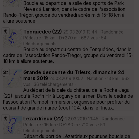
Boucle au départ de la salle des sports de Park
Nevez à Lannion, dans le cadre de l'association
Rando-Trégor, groupe du vendredi après midi 15-18 km à
allure soutenue.
Tonquédec (22)
29.03.2019 13:44 · Randonnée
Pédestre · 15 km · D+270 m · 687 vus · 54
téléchargements ·
Boucle au départ du centre de Tonquédec, dans le
cadre de l'association Rando-Trégor, groupe du vendredi 15-
18 km à allure soutenue.
Grande descente du Trieux, dimanche 24
mars 2019
24.03.2019 10:07 · Natation · 13 km · 663
vus · 36 téléchargements ·
Au départ de la cale du château de la Roche-Jagu
(22), jusqu'à Roc'h Hir à Loguivy de la mer. Dans le cadre de
l'association Paimpol Immersion, organisée pour profiter du
courant de grande marée (coef 104) dans le Trieux.
Lézardrieux (22)
22.03.2019 13:45 · Randonnée
Pédestre · 16 km · D+280 m · 710 vus · 53
téléchargements ·
Départ du port de Lézardrieux pour une boucle de