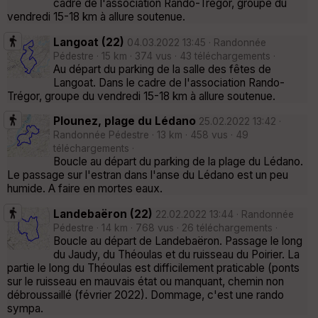
cadre de l'association Rando-Trégor, groupe du
vendredi 15-18 km à allure soutenue.
Langoat (22)
04.03.2022 13:45 · Randonnée
Pédestre · 15 km · 374 vus · 43 téléchargements ·
Au départ du parking de la salle des fêtes de
Langoat. Dans le cadre de l'association Rando-
Trégor, groupe du vendredi 15-18 km à allure soutenue.
Plounez, plage du Lédano
25.02.2022 13:42 ·
Randonnée Pédestre · 13 km · 458 vus · 49
téléchargements ·
Boucle au départ du parking de la plage du Lédano.
Le passage sur l'estran dans l'anse du Lédano est un peu
humide. A faire en mortes eaux.
Landebaëron (22)
22.02.2022 13:44 · Randonnée
Pédestre · 14 km · 768 vus · 26 téléchargements ·
Boucle au départ de Landebaëron. Passage le long
du Jaudy, du Théoulas et du ruisseau du Poirier. La
partie le long du Théoulas est difficilement praticable (ponts
sur le ruisseau en mauvais état ou manquant, chemin non
débroussaillé (février 2022). Dommage, c'est une rando
sympa.