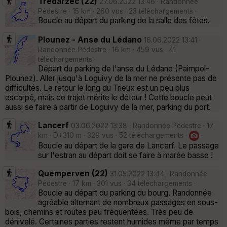
Trédarzec (22)
27.06.2022 13:46 · Randonnée
Pédestre · 15 km · 260 vus · 23 téléchargements ·
Boucle au départ du parking de la salle des fêtes.
Plounez - Anse du Lédano
16.06.2022 13:41 ·
Randonnée Pédestre · 16 km · 459 vus · 41
téléchargements ·
Départ du parking de l'anse du Lédano (Paimpol-
Plounez). Aller jusqu'à Loguivy de la mer ne présente pas de
difficultés. Le retour le long du Trieux est un peu plus
escarpé, mais ce trajet mérite le détour ! Cette boucle peut
aussi se faire à partir de Loguivy de la mer, parking du port.
Lancerf
03.06.2022 13:38 · Randonnée Pédestre · 17
km · D+310 m · 329 vus · 52 téléchargements ·
·
Boucle au départ de la gare de Lancerf. Le passage
sur l'estran au départ doit se faire à marée basse !
Quemperven (22)
31.05.2022 13:44 · Randonnée
Pédestre · 17 km · 301 vus · 34 téléchargements ·
Boucle au départ du parking du bourg. Randonnée
agréable alternant de nombreux passages en sous-
bois, chemins et routes peu fréquentées. Très peu de
dénivelé. Certaines parties restent humides même par temps