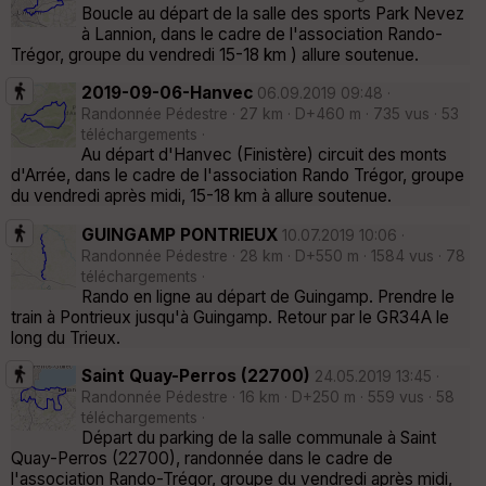
Boucle au départ de la salle des sports Park Nevez
à Lannion, dans le cadre de l'association Rando-
Trégor, groupe du vendredi 15-18 km ) allure soutenue.
2019-09-06-Hanvec
06.09.2019 09:48 ·
Randonnée Pédestre · 27 km · D+460 m · 735 vus · 53
téléchargements ·
Au départ d'Hanvec (Finistère) circuit des monts
d'Arrée, dans le cadre de l'association Rando Trégor, groupe
du vendredi après midi, 15-18 km à allure soutenue.
GUINGAMP PONTRIEUX
10.07.2019 10:06 ·
Randonnée Pédestre · 28 km · D+550 m · 1584 vus · 78
téléchargements ·
Rando en ligne au départ de Guingamp. Prendre le
train à Pontrieux jusqu'à Guingamp. Retour par le GR34A le
long du Trieux.
Saint Quay-Perros (22700)
24.05.2019 13:45 ·
Randonnée Pédestre · 16 km · D+250 m · 559 vus · 58
téléchargements ·
Départ du parking de la salle communale à Saint
Quay-Perros (22700), randonnée dans le cadre de
l'association Rando-Trégor, groupe du vendredi après midi,