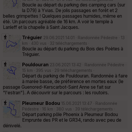
Boucle au départ du parking des camping cars (sur
la D79) à Yvias. De jolis passages en forêt et 2
belles grimpettes ! Quelques passages humides, même en
été. Un parcours agréable de 16 km. A voir le temple à
Lanleff et la chapelle à Saint Jacques.
Tréguier
29.06.2021 14:01 · Randonnée Pédestre · 13
km · 430 vus · 32 téléchargements ·
Boucle au départ du parking du Bois des Poètes à
Tréguier.
Pouldouran
23.06.2021 13:42 · Randonnée Pédestre ·
15 km · 395 vus · 29 téléchargements ·
Départ du parking de Pouldouran. Randonnée à faire
à marée basse, de préférence en mortes eaux (le
passage Guenored-Kerscarbot-Saint Anne se fait sur
"l'estran"). A découvrir sur le parcours : les routoirs.
Pleumeur Bodou
15.06.2021 13:47 · Randonnée
Pédestre · 16 km · 380 vus · 39 téléchargements ·
Départ parking pôle Phoenix à Pleumeur Bodou
Emprunte des PR et le GR34, rando avec peu de
dénivelé.