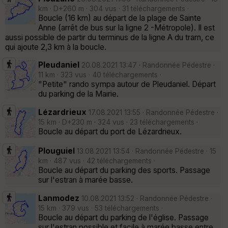
km · D+260 m · 304 vus · 31 téléchargements ·
Boucle (16 km) au départ de la plage de Sainte
Anne (arrêt de bus sur la ligne 2 -Métropole). Il est
aussi possible de partir du terminus de la ligne A du tram, ce
qui ajoute 2,3 km à la boucle.
Pleudaniel
20.08.2021 13:47 · Randonnée Pédestre ·
11 km · 323 vus · 40 téléchargements ·
"Petite" rando sympa autour de Pleudaniel. Départ
du parking de la Mairie.
Lézardrieux
17.08.2021 13:55 · Randonnée Pédestre ·
15 km · D+230 m · 324 vus · 23 téléchargements ·
Boucle au départ du port de Lézardrieux.
Plouguiel
13.08.2021 13:54 · Randonnée Pédestre · 15
km · 487 vus · 42 téléchargements ·
Boucle au départ du parking des sports. Passage
sur l'estran à marée basse.
Lanmodez
10.08.2021 13:52 · Randonnée Pédestre ·
15 km · 379 vus · 53 téléchargements ·
Boucle au départ du parking de l'église. Passage
sur l'estran possible et facile à marée basse entre