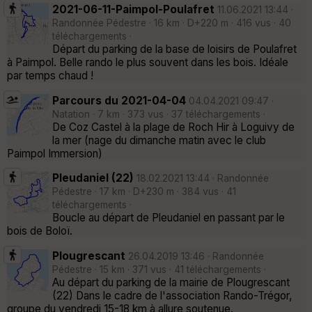
2021-06-11-Paimpol-Poulafret
11.06.2021 13:44 ·
Randonnée Pédestre · 16 km · D+220 m · 416 vus · 40
téléchargements ·
Départ du parking de la base de loisirs de Poulafret
à Paimpol. Belle rando le plus souvent dans les bois. Idéale
par temps chaud !
Parcours du 2021-04-04
04.04.2021 09:47 ·
Natation · 7 km · 373 vus · 37 téléchargements ·
De Coz Castel à la plage de Roch Hir à Loguivy de
la mer (nage du dimanche matin avec le club
Paimpol Immersion)
Pleudaniel (22)
18.02.2021 13:44 · Randonnée
Pédestre · 17 km · D+230 m · 384 vus · 41
téléchargements ·
Boucle au départ de Pleudaniel en passant par le
bois de Boloï.
Plougrescant
26.04.2019 13:46 · Randonnée
Pédestre · 15 km · 371 vus · 41 téléchargements ·
Au départ du parking de la mairie de Plougrescant
(22) Dans le cadre de l'association Rando-Trégor,
groupe du vendredi 15-18 km à allure soutenue.