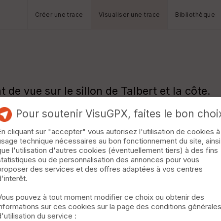
Créer une trace
Visualiser une trace
Bibliothèque
e vue sur le sillon de Talbert et la côte.
nte jusqu'à la plage de Kermagen. Retour v
Pour soutenir VisuGPX, faites le bon choi
En cliquant sur "accepter" vous autorisez l'utilisation de cookies à
usage technique nécessaires au bon fonctionnement du site, ainsi
que l'utilisation d'autres cookies (éventuellement tiers) à des fins
statistiques ou de personnalisation des annonces pour vous
proposer des services et des offres adaptées à vos centres
d'interêt.
Vous pouvez à tout moment modifier ce choix ou obtenir des
informations sur ces cookies sur la page des conditions générale
d'utilisation du service :