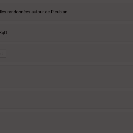
elles randonnées autour de Pleubian
PXqD