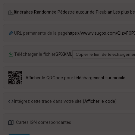
Itinéraires Randonnée Pédestre autour de
Pleubian
·
Les plus b
URL permanente de la page
https://www.visugpx.com/QizvF0
Télécharger le fichier
GPX
KML
Afficher le QRCode pour téléchargement sur mobile
Intégrez cette trace dans votre site [
Afficher le code
]
Cartes IGN correspondantes