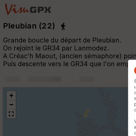
Pleubian (22)
Grande boucle du départ de Pleubian.
On rejoint le GR34 par Lanmodez.
A Créac'h Maout, (ancien sémaphore) point d
Puis descente vers le GR34 que l'on empru
+
m
+
−