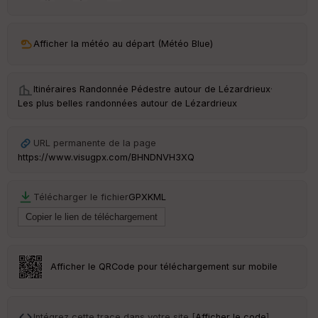
ar
ri
v
Afficher la météo au départ (Météo Blue)
é
e
Itinéraires Randonnée Pédestre autour de
Lézardrieux
·
C
Les plus belles randonnées autour de Lézardrieux
ou
le
ur
URL permanente de la page
https://www.visugpx.com/BHNDNVH3XQ
Télécharger le fichier
GPX
KML
Ep
ai
ss
eu
r
Afficher le QRCode pour téléchargement sur mobile
Tr
an
sp
Intégrez cette trace dans votre site [
Afficher le code
]