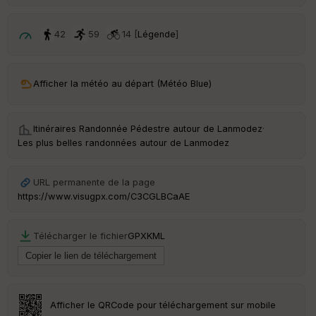
é
p
ar
42
59
14 [
Légende
]
t
ar
Afficher la météo au départ (Météo Blue)
ri
v
é
e
Itinéraires Randonnée Pédestre autour de
Lanmodez
·
Les plus belles randonnées autour de Lanmodez
C
ou
le
URL permanente de la page
ur
https://www.visugpx.com/C3CGLBCaAE
Télécharger le fichier
GPX
KML
Ep
ai
ss
eu
r
Afficher le QRCode pour téléchargement sur mobile