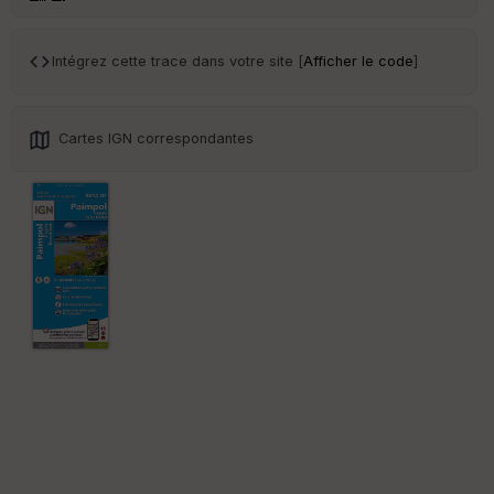
Tr
an
Intégrez cette trace dans votre site [
Afficher le code
]
sp
ar
en
ce
Cartes IGN correspondantes
Po
int
illé
s
S
e
n
s
St
re
et
Vi