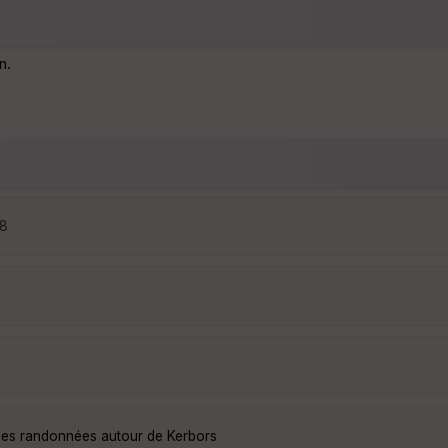
n.
18
lles randonnées autour de Kerbors