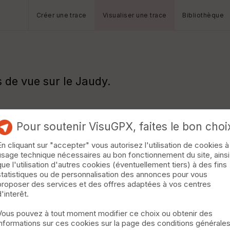
Créer une trace
Visualiser une trace
Bibliothèque
 de vue sur le Jaudy.
Pour soutenir VisuGPX, faites le bon choi
En cliquant sur "accepter" vous autorisez l'utilisation de cookies à
usage technique nécessaires au bon fonctionnement du site, ainsi
que l'utilisation d'autres cookies (éventuellement tiers) à des fins
statistiques ou de personnalisation des annonces pour vous
proposer des services et des offres adaptées à vos centres
d'interêt.
Vous pouvez à tout moment modifier ce choix ou obtenir des
informations sur ces cookies sur la page des conditions générale