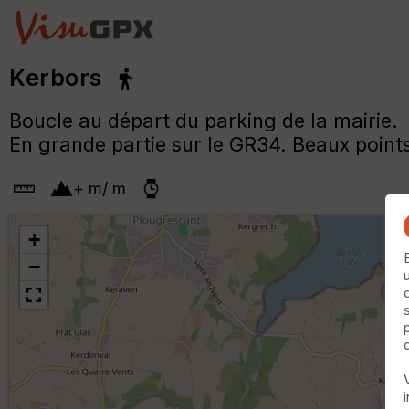
Kerbors
Boucle au départ du parking de la mairie.
En grande partie sur le GR34. Beaux points
+
m
/
m
+
−