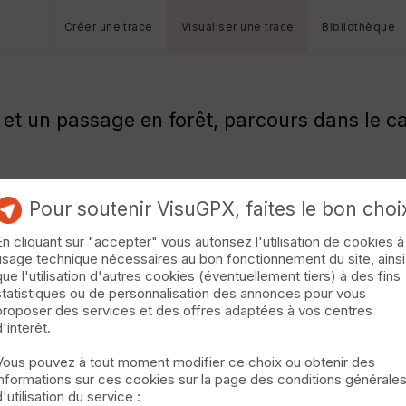
Créer une trace
Visualiser une trace
Bibliothèque
 et un passage en forêt, parcours dans le c
Pour soutenir VisuGPX, faites le bon choi
En cliquant sur "accepter" vous autorisez l'utilisation de cookies à
usage technique nécessaires au bon fonctionnement du site, ainsi
que l'utilisation d'autres cookies (éventuellement tiers) à des fins
statistiques ou de personnalisation des annonces pour vous
proposer des services et des offres adaptées à vos centres
d'interêt.
Vous pouvez à tout moment modifier ce choix ou obtenir des
informations sur ces cookies sur la page des conditions générale
d'utilisation du service :