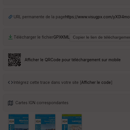
URL permanente de la page
https://www.visugpx.com/yX0l4mo
Télécharger le fichier
GPX
KML
Afficher le QRCode pour téléchargement sur mobile
Intégrez cette trace dans votre site [
Afficher le code
]
Cartes IGN correspondantes