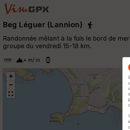
Beg Léguer (Lannion)
Randonnée mêlant à la fois le bord de mer
groupe du vendredi 15-18 km.
+
m
/
m
+
−