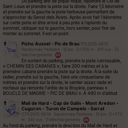
Du parking aire de pique-nique, rejoindre le Col de
Saint-Louis et prendre la piste sur la droite. Faire 1,5 kilomètre
et prendre sur la gauche la piste herbeuse permettant de
s’approcher du Serrat dels Avets. Après avoir fait 1 kilomètre
sur cette piste et être arrivé à peu près à l’aplomb du
sommet, obliquer sur la gauche, hors sentier, pour finir de
monter au sommet. Il est un point
Picho Aussel - Pic de Brau
11.11.2025 08:13 ·
Randonnée Pédestre · 12 km · D+720 m · 401 vus · 22
téléchargements ·
·
En sortant du parking, prendre la piste carrossable,
« CHEMIN DES CABANES », faire 200 mètres et à la
première cabane prendre la piste sur la droite. À la suite du
radier, prendre sur la gauche, faire une cinquantaine de
mètres et prendre sur la droite, le sentier assez raide et
rocheux qui remonte l'arête de la Bruyère, panneau «
BOUCLE DE MAGRIE – PIC DE BRAU ». À 490 m d’altitud
Mail de Hard - Cap de Galin - Mont Aredon -
Cuguron - Turon de Campels - Sarrat
07.11.2025 08:19 · Randonnée Pédestre · 13 km · D+770
m · 345 vus · 11 téléchargements ·
·
Au fond du parking, prendre la direction du Mail de Hard et