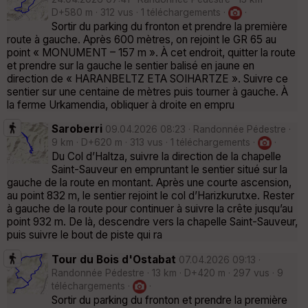
D+580 m · 312 vus · 1 téléchargements ·
·
Sortir du parking du fronton et prendre la première
route à gauche. Après 600 mètres, on rejoint le GR 65 au
point « MONUMENT – 157 m ». À cet endroit, quitter la route
et prendre sur la gauche le sentier balisé en jaune en
direction de « HARANBELTZ ETA SOIHARTZE ». Suivre ce
sentier sur une centaine de mètres puis tourner à gauche. À
la ferme Urkamendia, obliquer à droite en empru
Saroberri
09.04.2026 08:23 · Randonnée Pédestre ·
9 km · D+620 m · 313 vus · 1 téléchargements ·
·
Du Col d’Haltza, suivre la direction de la chapelle
Saint-Sauveur en empruntant le sentier situé sur la
gauche de la route en montant. Après une courte ascension,
au point 832 m, le sentier rejoint le col d’Harizkurutxe. Rester
à gauche de la route pour continuer à suivre la crête jusqu’au
point 932 m. De là, descendre vers la chapelle Saint-Sauveur,
puis suivre le bout de piste qui ra
Tour du Bois d'Ostabat
07.04.2026 09:13 ·
Randonnée Pédestre · 13 km · D+420 m · 297 vus · 9
téléchargements ·
·
Sortir du parking du fronton et prendre la première