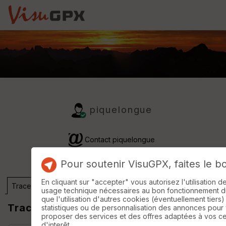
piquelongue
Contact piquelongue
Pour soutenir VisuGPX, faites le b
En cliquant sur "accepter" vous autorisez l'utilisation 
Traces
Activité
usage technique nécessaires au bon fonctionnement du 
que l'utilisation d'autres cookies (éventuellement tiers)
Traces
statistiques ou de personnalisation des annonces pour
proposer des services et des offres adaptées à vos c
d'interêt.