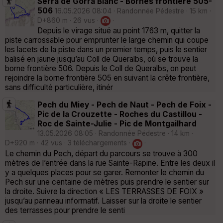
Serra de Gorra Blanc - Bornes frontière 505-
506
16.05.2026 08:04 · Randonnée Pédestre · 15 km ·
D+860 m · 26 vus ·
·
Depuis le virage situé au point 1763 m, quitter la
piste carrossable pour emprunter le large chemin qui coupe
les lacets de la piste dans un premier temps, puis le sentier
balisé en jaune jusqu’au Coll de Queralbs, où se trouve la
borne frontière 506. Depuis le Coll de Queralbs, on peut
rejoindre la borne frontière 505 en suivant la crête frontière,
sans difficulté particulière, itinér
Pech du Miey - Pech de Naut - Pech de Foix -
Pic de la Crouzette - Roches du Castillou -
Roc de Sainte-Julie - Pic de Montgailhard
13.05.2026 08:05 · Randonnée Pédestre · 14 km ·
D+920 m · 42 vus · 3 téléchargements ·
·
Le chemin du Pech, départ du parcours se trouve à 300
mètres de l’entrée dans la rue Sainte-Rapine. Entre les deux il
y a quelques places pour se garer. Remonter le chemin du
Pech sur une centaine de mètres puis prendre le sentier sur
la droite. Suivre la direction « LES TERRASSES DE FOIX »
jusqu’au panneau informatif. Laisser sur la droite le sentier
des terrasses pour prendre le senti