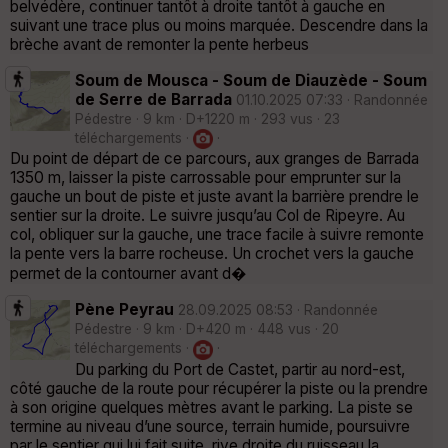
belvédère, continuer tantôt à droite tantôt à gauche en
suivant une trace plus ou moins marquée. Descendre dans la
brèche avant de remonter la pente herbeus
Soum de Mousca - Soum de Diauzède - Soum
de Serre de Barrada
01.10.2025 07:33 · Randonnée
Pédestre · 9 km · D+1220 m · 293 vus · 23
téléchargements ·
·
Du point de départ de ce parcours, aux granges de Barrada
1350 m, laisser la piste carrossable pour emprunter sur la
gauche un bout de piste et juste avant la barrière prendre le
sentier sur la droite. Le suivre jusqu’au Col de Ripeyre. Au
col, obliquer sur la gauche, une trace facile à suivre remonte
la pente vers la barre rocheuse. Un crochet vers la gauche
permet de la contourner avant d�
Pène Peyrau
28.09.2025 08:53 · Randonnée
Pédestre · 9 km · D+420 m · 448 vus · 20
téléchargements ·
·
Du parking du Port de Castet, partir au nord-est,
côté gauche de la route pour récupérer la piste ou la prendre
à son origine quelques mètres avant le parking. La piste se
termine au niveau d’une source, terrain humide, poursuivre
par le sentier qui lui fait suite, rive droite du ruisseau la