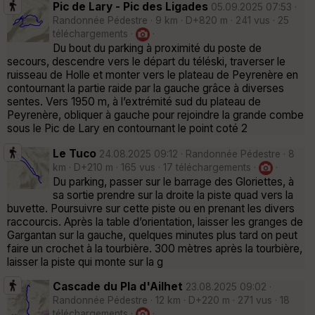
Pic de Lary - Pic des Ligades
05.09.2025 07:53 ·
Randonnée Pédestre · 9 km · D+820 m · 241 vus · 25
téléchargements ·
·
Du bout du parking à proximité du poste de
secours, descendre vers le départ du téléski, traverser le
ruisseau de Holle et monter vers le plateau de Peyrenère en
contournant la partie raide par la gauche grâce à diverses
sentes. Vers 1950 m, à l’extrémité sud du plateau de
Peyrenère, obliquer à gauche pour rejoindre la grande combe
sous le Pic de Lary en contournant le point coté 2
Le Tuco
24.08.2025 09:12 · Randonnée Pédestre · 8
km · D+210 m · 165 vus · 17 téléchargements ·
·
Du parking, passer sur le barrage des Gloriettes, à
sa sortie prendre sur la droite la piste quad vers la
buvette. Poursuivre sur cette piste ou en prenant les divers
raccourcis. Après la table d’orientation, laisser les granges de
Gargantan sur la gauche, quelques minutes plus tard on peut
faire un crochet à la tourbière. 300 mètres après la tourbière,
laisser la piste qui monte sur la g
Cascade du Pla d'Ailhet
23.08.2025 09:02 ·
Randonnée Pédestre · 12 km · D+220 m · 271 vus · 18
téléchargements ·
·