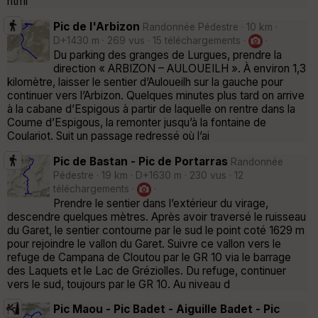
html
Pic de l'Arbizon
Randonnée Pédestre · 10 km ·
D+1430 m · 269 vus · 15 téléchargements ·
·
Du parking des granges de Lurgues, prendre la
direction « ARBIZON – AULOUEILH ». À environ 1,3
kilomètre, laisser le sentier d’Auloueilh sur la gauche pour
continuer vers l’Arbizon. Quelques minutes plus tard on arrive
à la cabane d’Espigous à partir de laquelle on rentre dans la
Coume d’Espigous, la remonter jusqu’à la fontaine de
Coulariot. Suit un passage redressé où l’ai
Pic de Bastan - Pic de Portarras
Randonnée
Pédestre · 19 km · D+1630 m · 230 vus · 12
téléchargements ·
·
Prendre le sentier dans l’extérieur du virage,
descendre quelques mètres. Après avoir traversé le ruisseau
du Garet, le sentier contourne par le sud le point coté 1629 m
pour rejoindre le vallon du Garet. Suivre ce vallon vers le
refuge de Campana de Cloutou par le GR 10 via le barrage
des Laquets et le Lac de Gréziolles. Du refuge, continuer
vers le sud, toujours par le GR 10. Au niveau d
Pic Maou - Pic Badet - Aiguille Badet - Pic