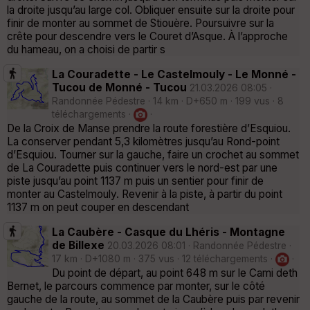
la droite jusqu’au large col. Obliquer ensuite sur la droite pour
finir de monter au sommet de Stiouère. Poursuivre sur la
crête pour descendre vers le Couret d’Asque. À l’approche
du hameau, on a choisi de partir s
La Couradette - Le Castelmouly - Le Monné -
Tucou de Monné - Tucou
21.03.2026 08:05 ·
Randonnée Pédestre · 14 km · D+650 m · 199 vus · 8
téléchargements ·
·
De la Croix de Manse prendre la route forestière d’Esquiou.
La conserver pendant 5,3 kilomètres jusqu’au Rond-point
d’Esquiou. Tourner sur la gauche, faire un crochet au sommet
de La Couradette puis continuer vers le nord-est par une
piste jusqu’au point 1137 m puis un sentier pour finir de
monter au Castelmouly. Revenir à la piste, à partir du point
1137 m on peut couper en descendant
La Caubère - Casque du Lhéris - Montagne
de Billexe
20.03.2026 08:01 · Randonnée Pédestre ·
17 km · D+1080 m · 375 vus · 12 téléchargements ·
·
Du point de départ, au point 648 m sur le Cami deth
Bernet, le parcours commence par monter, sur le côté
gauche de la route, au sommet de la Caubère puis par revenir