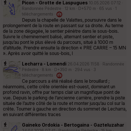
Picon - Grotte de Laspugues
10.05.2026 07:12 ·
Randonnée Pédestre · 12 km · D+570 m · 65 vus · 1
téléchargements ·
·
Depuis la chapelle de Valattes, poursuivre dans le
prolongement de la route en passant sur sa droite. Au terme
de la zone dégagée, le sentier pénètre dans le sous-bois.
Suivre le cheminement balisé, alternant sentier et piste,
jusqu’au pont le plus élevé du parcours, situé à 1000 m
d’altitude. Prendre ensuite la direction « PRE CARRE – 15 MN
». Après avoir quitté le sous-bois, l
Lecharra - Lomendi
26.04.2026 11:58 · Randonnée
Pédestre · 8 km · D+350 m · 294 vus · 3
téléchargements ·
·
Ce parcours a été réalisé dans le brouillard ;
néanmoins, cette crête orientée est-ouest, dominant un
profond ravin, offre par temps clair un magnifique point de
vue. Depuis le parking de l’ancienne carrière, prendre la piste
située de l’autre côté de la route et monter jusqu’au col sur la
crête. Tourner à gauche en direction du sommet de Lecharra,
en suivant différentes traces
Gaineko Ordokia - Bertogaina - Gazteluzahar
24.04.2026 07:41 · Randonnée Pédestre · 15 km ·