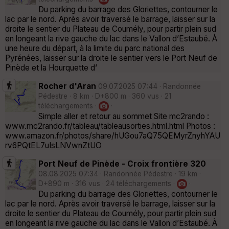
Du parking du barrage des Gloriettes, contourner le
lac par le nord. Après avoir traversé le barrage, laisser sur la
droite le sentier du Plateau de Coumély, pour partir plein sud
en longeant la rive gauche du lac dans le Vallon d’Estaubé. À
une heure du départ, à la limite du parc national des
Pyrénées, laisser sur la droite le sentier vers le Port Neuf de
Pinède et la Hourquette d’
Rocher d'Aran
09.07.2025 07:44 · Randonnée
Pédestre · 8 km · D+800 m · 360 vus · 21
téléchargements ·
·
Simple aller et retour au sommet Site mc2rando :
www.mc2rando.fr/tableau/tableausorties.html.html Photos :
www.amazon.fr/photos/share/hUGou7aQ75QEMyrZnyhYAU
rv6PQtEL7uIsLNVwnZtUO
Port Neuf de Pinède - Croix frontière 320
08.08.2025 07:34 · Randonnée Pédestre · 19 km ·
D+890 m · 316 vus · 24 téléchargements ·
·
Du parking du barrage des Gloriettes, contourner le
lac par le nord. Après avoir traversé le barrage, laisser sur la
droite le sentier du Plateau de Coumély, pour partir plein sud
en longeant la rive gauche du lac dans le Vallon d’Estaubé. À