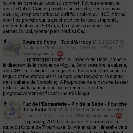
suivre les panneaux jusqu’au sommet. Poursuivre ensuite
vers le Col de Galin et prendre sur la droite, très peu avant
celui-ci, une piste herbeuse qu’il faut suivre sur 400 mètres
avant de prendre sur la gauche un sentier peu emprunté,
descendant au col 693 m, la fin est plus ou moins hors
sentier. Du col, monter plein nord au Cap
Soum de Pelay - Tuc d'Arrouy
10.10.2025 07:09 ·
Randonnée Pédestre · 12 km · D+950 m · 176 vus · 17
téléchargements ·
·
Du parking peu après la Chapelle de Héas, prendre
la direction de la cabane de l’Aguila. Sans atteindre la cabane,
vers 1880 m, obliquer sur la gauche, traverser le ruisseau de
l’Aguila et monter de 80 m au nord pour récupérer le sentier
de la cabane de Camplong. À l’approche de la cabane, laisser
celle-ci sur la gauche pour commencer à monter
progressivement en faisant une très longu
Tuc de l'Escaurède - Pic de la Sède - Fourche
de la Sède
08.10.2025 07:10 · Randonnée Pédestre ·
17 km · D+1130 m · 187 vus · 21 téléchargements ·
·
Du parking, 2040 m, rejoindre le terminus de la
route du Cirque de Troumouse. Suivre ensuite l’itinéraire vers
les Lacs des Aires et la cabane des Aires. Le sentier décrit