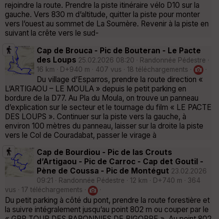
rejoindre la route. Prendre la piste itinéraire vélo D10 sur la
gauche. Vers 830 m d’altitude, quitter la piste pour monter
vers l’ouest au sommet de La Soumère. Revenir à la piste en
suivant la crête vers le sud-
Cap de Brouca - Pic de Bouteran - Le Pacte
des Loups
25.02.2026 08:20 · Randonnée Pédestre ·
16 km · D+940 m · 407 vus · 18 téléchargements ·
·
Du village d’Esparros, prendre la route direction «
L’ARTIGAOU – LE MOULA » depuis le petit parking en
bordure de la D77. Au Pla du Moula, on trouve un panneau
d’explication sur le secteur et le tournage du film « LE PACTE
DES LOUPS ». Continuer sur la piste vers la gauche, à
environ 100 mètres du panneau, laisser sur la droite la piste
vers le Col de Couradabat, passer le virage à
Cap de Bourdiou - Pic de las Crouts
d’Artigaou - Pic de Carroc - Cap det Goutil -
Pène de Coussa - Pic de Montégut
23.02.2026
09:21 · Randonnée Pédestre · 12 km · D+740 m · 364
vus · 17 téléchargements ·
·
Du petit parking à côté du pont, prendre la route forestière et
la suivre intégralement jusqu’au point 802 m ou couper par le
« GRP TOUR DES BARONNIES DE BIGORRE ». Au point 802