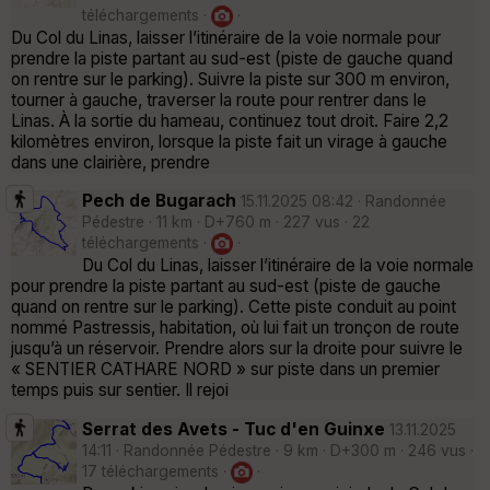
téléchargements ·
·
Du Col du Linas, laisser l’itinéraire de la voie normale pour
prendre la piste partant au sud-est (piste de gauche quand
on rentre sur le parking). Suivre la piste sur 300 m environ,
tourner à gauche, traverser la route pour rentrer dans le
Linas. À la sortie du hameau, continuez tout droit. Faire 2,2
kilomètres environ, lorsque la piste fait un virage à gauche
dans une clairière, prendre
Pech de Bugarach
15.11.2025 08:42 · Randonnée
Pédestre · 11 km · D+760 m · 227 vus · 22
téléchargements ·
·
Du Col du Linas, laisser l’itinéraire de la voie normale
pour prendre la piste partant au sud-est (piste de gauche
quand on rentre sur le parking). Cette piste conduit au point
nommé Pastressis, habitation, où lui fait un tronçon de route
jusqu’à un réservoir. Prendre alors sur la droite pour suivre le
« SENTIER CATHARE NORD » sur piste dans un premier
temps puis sur sentier. Il rejoi
Serrat des Avets - Tuc d'en Guinxe
13.11.2025
14:11 · Randonnée Pédestre · 9 km · D+300 m · 246 vus ·
17 téléchargements ·
·