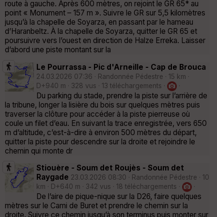
route à gauche. Après 600 mètres, on rejoint le GR 65* au
point « Monument – 157 m ». Suivre le GR sur 5,5 kilomètres
jusqu’à la chapelle de Soyarza, en passant par le hameau
d’Haranbeltz. À la chapelle de Soyarza, quitter le GR 65 et
poursuivre vers l’ouest en direction de Halze Erreka. Laisser
d’abord une piste montant sur la
Le Pourrassa - Pic d'Arneille - Cap de Brouca
24.03.2026 07:36 · Randonnée Pédestre · 15 km ·
D+940 m · 328 vus · 13 téléchargements ·
·
Du parking du stade, prendre la piste sur l’arrière de
la tribune, longer la lisière du bois sur quelques mètres puis
traverser la clôture pour accéder à la piste pierreuse où
coule un filet d’eau. En suivant la trace enregistrée, vers 650
m d’altitude, c’est-à-dire à environ 500 mètres du départ,
quitter la piste pour descendre sur la droite et rejoindre le
chemin qui monte dr
Stiouère - Soum det Roujès - Soum det
Raygade
23.03.2026 08:30 · Randonnée Pédestre · 10
km · D+640 m · 342 vus · 18 téléchargements ·
·
De l’aire de pique-nique sur la D26, faire quelques
mètres sur le Cami de Buret et prendre le chemin sur la
droite. Suivre ce chemin jusqu’à son terminus puis monter sur