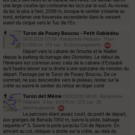
une large courbe qui contourne les lacs par le sud. Au niveau
du lac le plus à l’est, 2099 m, lorsque le sentier s’oriente au
nord, entamer une traversée ascendante dans le versant
ouest du cirque vers le Tuc de l’Es
Turon de Pouey Boucou - Petit Gabiédou
06.10.2025 07:09 · Randonnée Pédestre · 11 km ·
D+1050 m · 174 vus · 18 téléchargements ·
·
Départ vers la cabane de Groutte et le Maillet
depuis le parking du barrage des Gloriettes. Le début de
l’itinéraire est commun avec celui de la cabane d’Estaubé
qu’il faudra laisser sur la droite à une quinzaine de minutes du
départ. Passage par le Turon de Pouey Boucou. De ce
sommet, ne pas descendre vers le plateau, rester sur la
crête ou suivre le sentier du retour en léger contr
Turon det Même
04.10.2025 08:05 · Randonnée
Pédestre · 6 km · D+370 m · 272 vus · 25
téléchargements ·
·
Le parcours étant assez court, du point de départ,
aux granges de Barrada 1350 m, suivre la piste, balisage
raquette nᵒ 5. Suivre la piste jusqu’au Col de Ripeyre. En
arrivant au col, obliquer à droite sur la crête, au-delà du