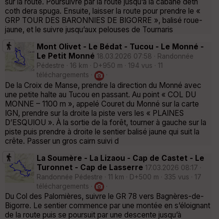
sur la route. Poursuivre par la route jusqu’à la cabane deth
coth dera spuga. Ensuite, laisser la route pour prendre le «
GRP TOUR DES BARONNIES DE BIGORRE », balisé roue-
jaune, et le suivre jusqu’aux pelouses de Tournaris
Mont Olivet - Le Bédat - Tucou - Le Monné -
Le Petit Monné
18.03.2026 07:58 · Randonnée
Pédestre · 16 km · D+950 m · 194 vus · 11
téléchargements ·
·
De la Croix de Manse, prendre la direction du Monné avec
une petite halte au Tucou en passant. Au point « COL DU
MONNE – 1100 m », appelé Couret du Monné sur la carte
IGN, prendre sur la droite la piste vers les « PLAINES
D’ESQUIOU ». À la sortie de la forêt, tourner à gauche sur la
piste puis prendre à droite le sentier balisé jaune qui suit la
crête. Passer un gros cairn suivi d
La Soumère - La Lizaou - Cap de Castet - Le
Turonnet - Cap de Lasserre
17.03.2026 08:17 ·
Randonnée Pédestre · 11 km · D+500 m · 335 vus · 17
téléchargements ·
·
Du Col des Palomières, suivre le GR 78 vers Bagnères-de-
Bigorre. Le sentier commence par une montée en s’éloignant
de la route puis se poursuit par une descente jusqu’à