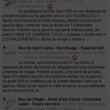
Pédestre · 11 km · D+500 m · 332 vus · 13
téléchargements ·
·
Du parking sur la D26, faire 400 m vers Barbazan et
prendre la piste sur la gauche vers « LES HOUREGLES ».
Après avoir traversé un petit ruisseau, laisser la piste sur la
gauche pour continuer vers la droite sur 1,4 kilomètre
environ. Prendre sur la gauche une piste balisée jaune. Au
point « HAGE DE GARNERE 720 m », prendre à droite vers «
LES PALOUMERES ». Après un virage à droite à
Roc de Sant Canis - Roc Rouge - Puig Servell
19.11.2025 08:41 · Randonnée Pédestre · 16 km · D+600
m · 333 vus · 15 téléchargements ·
·
Le sentier, qui croise la route D7, se trouve à
quelques dizaines de mètres du dégagement pour stationner
à l’entrée du virage. Prendre la piste, côté nord de la route,
faire 170 mètres environ et prendre le sentier sur la gauche.
Au point 506 m, continuer par le sentier derrière l’abri sur la
gauche. Après avoir rejoint la crête et perdu un peu d’altitude
sur le versant nord, le
Roc de l'Aigle - Pech d'en Couty - Fontaine
salée - Fours verriers
16.11.2025 09:15 · Randonnée
Pédestre · 13 km · D+510 m · 228 vus · 19