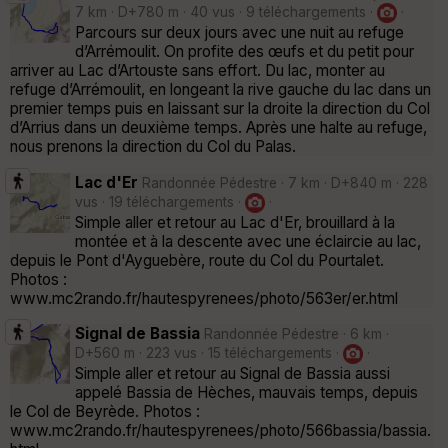
7 km · D+780 m · 40 vus · 9 téléchargements ·
·
Parcours sur deux jours avec une nuit au refuge
d’Arrémoulit. On profite des œufs et du petit pour
arriver au Lac d’Artouste sans effort. Du lac, monter au
refuge d’Arrémoulit, en longeant la rive gauche du lac dans un
premier temps puis en laissant sur la droite la direction du Col
d’Arrius dans un deuxième temps. Après une halte au refuge,
nous prenons la direction du Col du Palas.
Lac d'Er
Randonnée Pédestre · 7 km · D+840 m · 228
vus · 19 téléchargements ·
·
Simple aller et retour au Lac d'Er, brouillard à la
montée et à la descente avec une éclaircie au lac,
depuis le Pont d'Ayguebère, route du Col du Pourtalet.
Photos :
www.mc2rando.fr/hautespyrenees/photo/563er/er.html
Signal de Bassia
Randonnée Pédestre · 6 km ·
D+560 m · 223 vus · 15 téléchargements ·
·
Simple aller et retour au Signal de Bassia aussi
appelé Bassia de Hèches, mauvais temps, depuis
le Col de Beyrède. Photos :
www.mc2rando.fr/hautespyrenees/photo/566bassia/bassia.