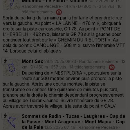
Moumou - Le Picon - Moulidé
30.12.2025 08:17 ·
Randonnée Pédestre · 14 km · D+800 m · 344 vus · 16
téléchargements ·
·
Sortir du parking de la mairie par la fontaine et prendre la rue
vers la gauche. Au point « LA LANNE - 476 m », obliquer à
droite sur la piste carrossable, GR 78. Au point « PONT DE
L’HERBEILH - 492 m », laisser le GR 78 sur la gauche pour
continuer tout droit par le « CHEMIN DU RIEUTORT ». Au-
delà du point « CANOUNGE - 508 m », suivre l’itinéraire VTT
14. Lorsque celui-ci oblique s
Mont Sec
28.12.2025 08:33 · Randonnée Pédestre · 13
km · D+450 m · 357 vus · 14 téléchargements ·
·
Du parking de « NESTPLORIA », poursuivre sur la
route sur 500 mètres environ puis prendre la piste
sur la gauche. Après une courte montée, la piste se
transforme en sentier. Une quinzaine de minutes plus tard,
prendre sur la droite le chemin descendant progressivement
au village de Tibiran-Jaunac. Suivre l’itinéraire du GR 78.
Après avoir traversé le village, à la suite du point « CALV
Sommet de Radin - Tucas - Laugères - Cap de
la Passe - Mont Aragnoué - Mont Majou - Cap
de la Pale
13.12.2025 07:49 · Randonnée Pédestre ·