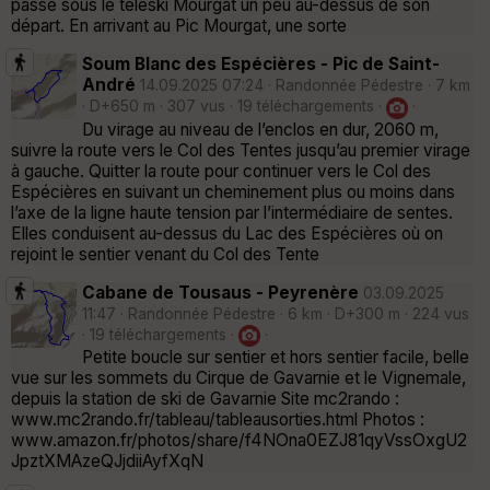
passe sous le téléski Mourgat un peu au-dessus de son
départ. En arrivant au Pic Mourgat, une sorte
Soum Blanc des Espécières - Pic de Saint-
André
14.09.2025 07:24 · Randonnée Pédestre · 7 km
· D+650 m · 307 vus · 19 téléchargements ·
·
Du virage au niveau de l’enclos en dur, 2060 m,
suivre la route vers le Col des Tentes jusqu’au premier virage
à gauche. Quitter la route pour continuer vers le Col des
Espécières en suivant un cheminement plus ou moins dans
l’axe de la ligne haute tension par l’intermédiaire de sentes.
Elles conduisent au-dessus du Lac des Espécières où on
rejoint le sentier venant du Col des Tente
Cabane de Tousaus - Peyrenère
03.09.2025
11:47 · Randonnée Pédestre · 6 km · D+300 m · 224 vus
· 19 téléchargements ·
·
Petite boucle sur sentier et hors sentier facile, belle
vue sur les sommets du Cirque de Gavarnie et le Vignemale,
depuis la station de ski de Gavarnie Site mc2rando :
www.mc2rando.fr/tableau/tableausorties.html Photos :
www.amazon.fr/photos/share/f4NOna0EZJ81qyVssOxgU2
JpztXMAzeQJjdiiAyfXqN