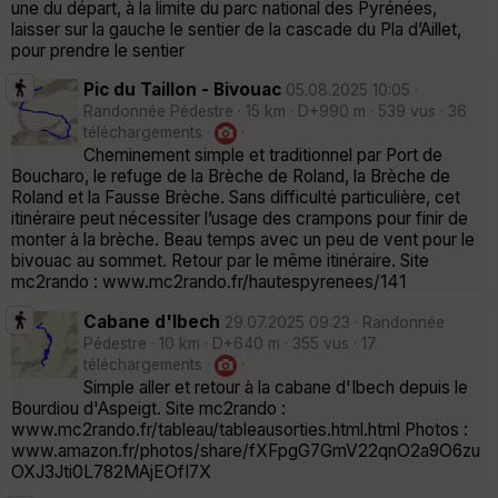
une du départ, à la limite du parc national des Pyrénées,
laisser sur la gauche le sentier de la cascade du Pla d’Aillet,
pour prendre le sentier
Pic du Taillon - Bivouac
05.08.2025 10:05 ·
Randonnée Pédestre · 15 km · D+990 m · 539 vus · 36
téléchargements ·
·
Cheminement simple et traditionnel par Port de
Boucharo, le refuge de la Brèche de Roland, la Brèche de
Roland et la Fausse Brèche. Sans difficulté particulière, cet
itinéraire peut nécessiter l’usage des crampons pour finir de
monter à la brèche. Beau temps avec un peu de vent pour le
bivouac au sommet. Retour par le même itinéraire. Site
mc2rando : www.mc2rando.fr/hautespyrenees/141
Cabane d'Ibech
29.07.2025 09:23 · Randonnée
Pédestre · 10 km · D+640 m · 355 vus · 17
téléchargements ·
·
Simple aller et retour à la cabane d'Ibech depuis le
Bourdiou d'Aspeigt. Site mc2rando :
www.mc2rando.fr/tableau/tableausorties.html.html Photos :
www.amazon.fr/photos/share/fXFpgG7GmV22qnO2a9O6zu
OXJ3Jti0L782MAjEOfI7X