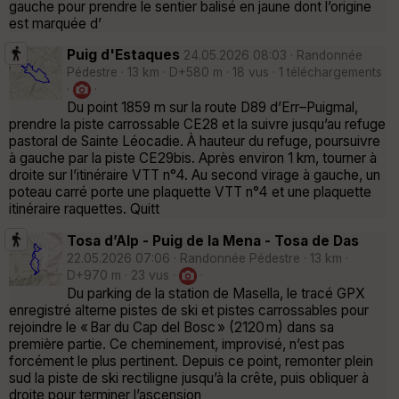
gauche pour prendre le sentier balisé en jaune dont l’origine
est marquée d’
Puig d'Estaques
24.05.2026 08:03 · Randonnée
Pédestre · 13 km · D+580 m · 18 vus · 1 téléchargements
·
·
Du point 1859 m sur la route D89 d’Err–Puigmal,
prendre la piste carrossable CE28 et la suivre jusqu’au refuge
pastoral de Sainte Léocadie. À hauteur du refuge, poursuivre
à gauche par la piste CE29bis. Après environ 1 km, tourner à
droite sur l’itinéraire VTT n°4. Au second virage à gauche, un
poteau carré porte une plaquette VTT n°4 et une plaquette
itinéraire raquettes. Quitt
Tosa d’Alp - Puig de la Mena - Tosa de Das
22.05.2026 07:06 · Randonnée Pédestre · 13 km ·
D+970 m · 23 vus ·
·
Du parking de la station de Masella, le tracé GPX
enregistré alterne pistes de ski et pistes carrossables pour
rejoindre le « Bar du Cap del Bosc » (2120 m) dans sa
première partie. Ce cheminement, improvisé, n’est pas
forcément le plus pertinent. Depuis ce point, remonter plein
sud la piste de ski rectiligne jusqu’à la crête, puis obliquer à
droite pour terminer l’ascension