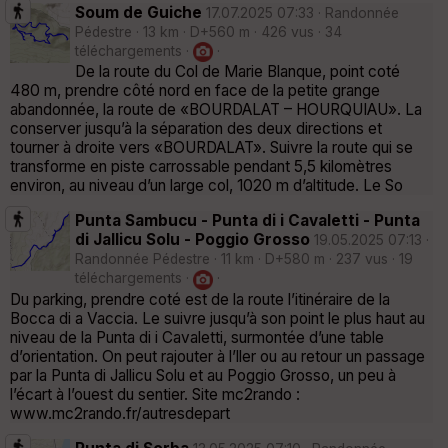
Soum de Guiche
17.07.2025 07:33 · Randonnée
Pédestre · 13 km · D+560 m · 426 vus · 34
téléchargements ·
·
De la route du Col de Marie Blanque, point coté
480 m, prendre côté nord en face de la petite grange
abandonnée, la route de «BOURDALAT – HOURQUIAU». La
conserver jusqu’à la séparation des deux directions et
tourner à droite vers «BOURDALAT». Suivre la route qui se
transforme en piste carrossable pendant 5,5 kilomètres
environ, au niveau d’un large col, 1020 m d’altitude. Le So
Punta Sambucu - Punta di i Cavaletti - Punta
di Jallicu Solu - Poggio Grosso
19.05.2025 07:13 ·
Randonnée Pédestre · 11 km · D+580 m · 237 vus · 19
téléchargements ·
·
Du parking, prendre coté est de la route l’itinéraire de la
Bocca di a Vaccia. Le suivre jusqu’à son point le plus haut au
niveau de la Punta di i Cavaletti, surmontée d’une table
d’orientation. On peut rajouter à l’ller ou au retour un passage
par la Punta di Jallicu Solu et au Poggio Grosso, un peu à
l’écart à l’ouest du sentier. Site mc2rando :
www.mc2rando.fr/autresdepart