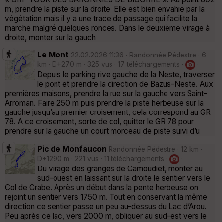
m, prendre la piste sur la droite. Elle est bien envahie par la
végétation mais il y a une trace de passage qui facilite la
marche malgré quelques ronces. Dans le deuxième virage à
droite, monter sur la gauch
Le Mont
22.02.2026 11:36 · Randonnée Pédestre · 6
km · D+270 m · 325 vus · 17 téléchargements ·
·
Depuis le parking rive gauche de la Neste, traverser
le pont et prendre la direction de Bazus-Neste. Aux
premières maisons, prendre la rue sur la gauche vers Saint-
Arroman. Faire 250 m puis prendre la piste herbeuse sur la
gauche jusqu’au premier croisement, cela correspond au GR
78. A ce croisement, sorte de col, quitter le GR 78 pour
prendre sur la gauche un court morceau de piste suivi d’u
Pic de Monfaucon
Randonnée Pédestre · 12 km ·
D+1290 m · 221 vus · 11 téléchargements ·
·
Du virage des granges de Camoudiet, monter au
sud-ouest en laissant sur la droite le sentier vers le
Col de Crabe. Après un début dans la pente herbeuse on
rejoint un sentier vers 1750 m. Tout en conservant la même
direction ce sentier passe un peu au-dessus du Lac d’Arou.
Peu après ce lac, vers 2000 m, obliquer au sud-est vers le