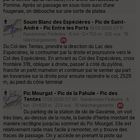
Pomme. Après un passage en sous-bois suivi d’une
fougeraie, on débouche sur une sorte de platea
Soum Blanc des Espécières - Pic de Saint-
André - Pic Entre les Ports
19.09.2025 07:11 ·
Randonnée Pédestre · 8 km · D+750 m · 225 vus · 19
téléchargements ·
·
Du Col des Tentes, prendre la direction du Lac des
Espécières, le contourner par la droite et poursuivre vers le
Col des Espécières. En arrivant au Col des Espécières, croix
frontière 318, obliquer à droite, passer à côté du pylône,
franchir un petit mamelon et continuer par le sentier qui part
en traversée sur la droite pour ensuite rejoindre le col, 2529
m, au pied du cône terminal
Pic Mourgat - Pic de la Pahule - Pic des
Tentes
17.09.2025 07:46 · Randonnée Pédestre · 8
km · D+620 m · 224 vus · 19 téléchargements ·
·
Du parking de la station de ski de Gavarnie, on voit
très bien, au-dessus de la route, la bande d’herbe montant de
manière rectiligne jusqu’au sommet du Pic Mourgat. Elle est
relativement raide mais facile à remonter, on y trouve des
traces de passage. On y accède en prenant la piste qui