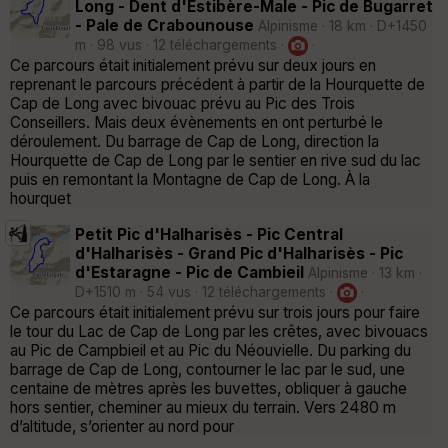
Long - Dent d'Estibère-Male - Pic de Bugarret
- Pale de Crabounouse
Alpinisme · 18 km · D+1450
m · 98 vus · 12 téléchargements ·
·
Ce parcours était initialement prévu sur deux jours en
reprenant le parcours précédent à partir de la Hourquette de
Cap de Long avec bivouac prévu au Pic des Trois
Conseillers. Mais deux évènements en ont perturbé le
déroulement. Du barrage de Cap de Long, direction la
Hourquette de Cap de Long par le sentier en rive sud du lac
puis en remontant la Montagne de Cap de Long. À la
hourquet
Petit Pic d'Halharisès - Pic Central
d'Halharisès - Grand Pic d'Halharisès - Pic
d'Estaragne - Pic de Cambieil
Alpinisme · 13 km ·
D+1510 m · 54 vus · 12 téléchargements ·
·
Ce parcours était initialement prévu sur trois jours pour faire
le tour du Lac de Cap de Long par les crêtes, avec bivouacs
au Pic de Campbieil et au Pic du Néouvielle. Du parking du
barrage de Cap de Long, contourner le lac par le sud, une
centaine de mètres après les buvettes, obliquer à gauche
hors sentier, cheminer au mieux du terrain. Vers 2480 m
d’altitude, s’orienter au nord pour