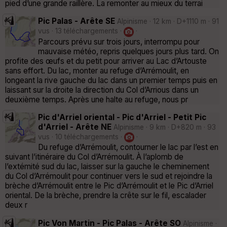
pied d’une grande raillère. La remonter au mieux du terrai
Pic Palas - Arête SE
Alpinisme · 12 km · D+1110 m · 91
vus · 13 téléchargements ·
·
Parcours prévu sur trois jours, interrompu pour
mauvaise météo, repris quelques jours plus tard. On
profite des œufs et du petit pour arriver au Lac d’Artouste
sans effort. Du lac, monter au refuge d’Arrémoulit, en
longeant la rive gauche du lac dans un premier temps puis en
laissant sur la droite la direction du Col d’Arrious dans un
deuxième temps. Après une halte au refuge, nous pr
Pic d'Arriel oriental - Pic d'Arriel - Petit Pic
d'Arriel - Arête NE
Alpinisme · 9 km · D+820 m · 93
vus · 10 téléchargements ·
·
Du refuge d’Arrémoulit, contourner le lac par l’est en
suivant l’itinéraire du Col d’Arrémoulit. À l’aplomb de
l’extémité sud du lac, laisser sur la gauche le cheminement
du Col d’Arrémoulit pour continuer vers le sud et rejoindre la
brèche d’Arrémoulit entre le Pic d’Arrémoulit et le Pic d’Arriel
oriental. De la brèche, prendre la crête sur le fil, escalader
deux r
Pic Von Martin - Pic Palas - Arête SO
Alpinisme ·