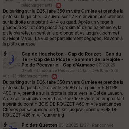
téléchargements ·
·
Du parking sur la D26, faire 350 m vers Garnère et prendre la
piste sur la gauche. La suivre sur 1,7 km environ puis prendre
sur la droite une piste à 4x4 ou quad. Après un virage à
gauche à 90° et être passé à proximité d’une palombière, la
piste s’arrête, un sentier la prolonge et va jusqu’au sommet
du Mont Majou. La vue est partiellement dégagée. Revenir à
la piste carrossa
Cap de Houcheton - Cap de Rouzet - Cap du
Teil - Cap de la Picote - Sommet de la Hajole -
Pic de Pécavarin - Cap d’Aumasc
07.12.2025
07:59 · Randonnée Pédestre · 14 km · D+610 m · 329
vus · 13 téléchargements ·
·
Du parking sur la D26, faire 350 m vers Garnère et prendre la
piste sur la gauche. Croiser le GR 86 et au point « PINTRE
490 m », prendre sur la droite la piste vers le Col de Lauach.
À ce col, poursuivre vers Labarthe-de-Rivière en empruntant
à partir du point « BOIS DE ROUZET 460 m » le sentier des
Chênes par sa branche de 1,1 km jusqu’au point « BOIS DE
ROUZET 426 m ». Tourner à g
Pic des Quettes
05.12.2025 12:37 · Randonnée