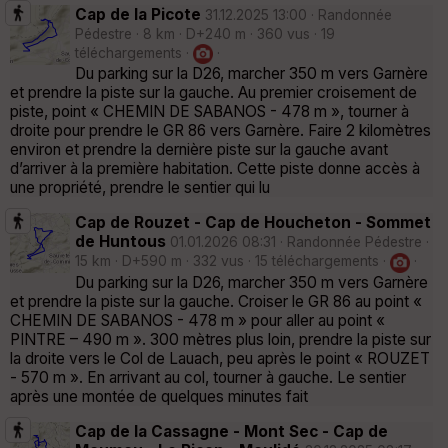
Cap de la Picote
31.12.2025 13:00 · Randonnée
Pédestre · 8 km · D+240 m · 360 vus · 19
téléchargements ·
·
Du parking sur la D26, marcher 350 m vers Garnère
et prendre la piste sur la gauche. Au premier croisement de
piste, point « CHEMIN DE SABANOS - 478 m », tourner à
droite pour prendre le GR 86 vers Garnère. Faire 2 kilomètres
environ et prendre la dernière piste sur la gauche avant
d’arriver à la première habitation. Cette piste donne accès à
une propriété, prendre le sentier qui lu
Cap de Rouzet - Cap de Houcheton - Sommet
de Huntous
01.01.2026 08:31 · Randonnée Pédestre ·
15 km · D+590 m · 332 vus · 15 téléchargements ·
·
Du parking sur la D26, marcher 350 m vers Garnère
et prendre la piste sur la gauche. Croiser le GR 86 au point «
CHEMIN DE SABANOS - 478 m » pour aller au point «
PINTRE – 490 m ». 300 mètres plus loin, prendre la piste sur
la droite vers le Col de Lauach, peu après le point « ROUZET
- 570 m ». En arrivant au col, tourner à gauche. Le sentier
après une montée de quelques minutes fait
Cap de la Cassagne - Mont Sec - Cap de