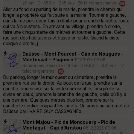
20 km · D+850 m · 245 vus · 26 téléchargements ·
·
Aller au fond du parking de la mairie, prendre le chemin qui
longe la propriété qui fait suite à la mairie. Tourner à gauche,
dans la rue puis deux fois à droite pour prendre la petite route
qui va à Noustens. En arrivant au village, prendre à droite,
faire une cinquantaine de mètres et tourner à gauche. Cette
rue sort des habitations et passe en piste. Quand la piste
oblique à droite, j
Daüsse - Mont Pourcet - Cap de Nougues -
Montescat - Plagnère
11.12.2025 08:08 ·
Randonnée Pédestre · 18 km · D+880 m · 341 vus · 17
téléchargements ·
·
Du parking, longer le mur ouest du cimetière, prendre la
première rue sur la droite. Au bout de la rue, prendre sur la
gauche, poursuivre sur la piste carrossable, lorsqu’elle se
divise en deux, prendre la branche de gauche, celle où il y a
une barrière. Quelques mètres plus loin, prendre sur la
gauche le sentier coupant les lacets. On arrive au sommet de
Daüsse par l'«AIRE GUY CASSAGNE»
Mont Majou - Pic de Moncouerp - Pic de
Montagut - Cap d’Aristou
08.12.2025 09:06 ·
Randonnée Pédestre · 11 km · D+440 m · 328 vus · 15