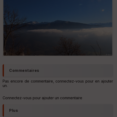
er
tu
re
IG
N
Aff
ic
he
r
d
é
p
ar
t
Commentaires
ar
ri
Pas encore de commentaire, connectez-vous pour en ajouter
v
un.
é
e
Connectez-vous pour ajouter un commentaire
C
ou
Plus
le
ur