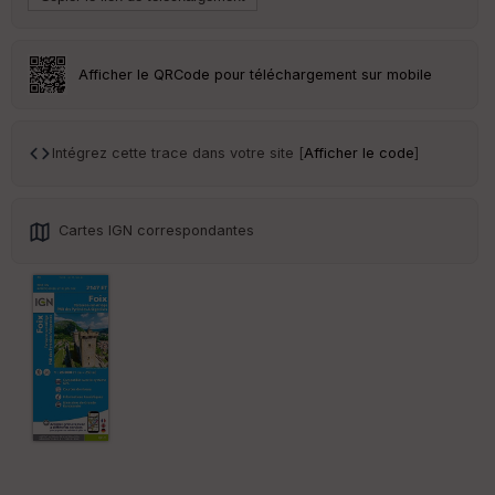
S
e
n
s
Afficher le QRCode pour téléchargement sur mobile
St
re
Intégrez cette trace dans votre site [
Afficher le code
]
et
Vi
e
w
Cartes IGN correspondantes