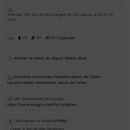
Affichée 720 fois et téléchargée 66 fois depuis le 09.01.24
15:15
Ep
ai
ss
79
181
93 [
Légende
]
eu
r
Afficher la météo au départ (Météo Blue)
Tr
an
sp
Itinéraires Randonnée Pédestre autour de
Celles
·
ar
Les plus belles randonnées autour de Celles
en
ce
URL permanente de la page
Po
https://www.visugpx.com/Fuc3ohqUan
int
illé
s
Télécharger le fichier
GPX
KML