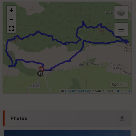
+
−
B
or
n
e
s
ki
lo
m
ét
ri
500 m
q
©
OpenStreetMap
contributors,
ODbL 1.0
u
e
s
C
Photos
o
u
v