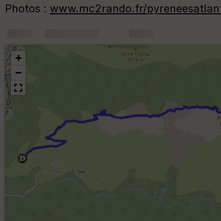
Photos :
www.mc2rando.fr/pyreneesatlant
+
m
+
−