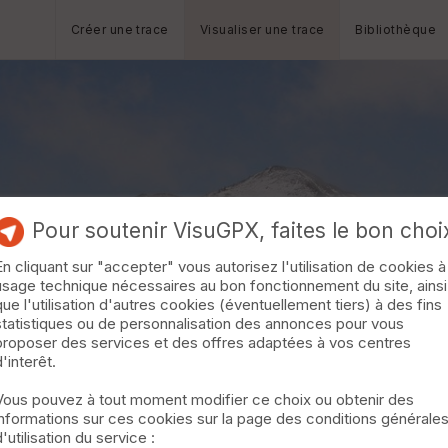
Créer une trace
Visualiser une trace
Bibliothèque
Pour soutenir VisuGPX, faites le bon choi
En cliquant sur "accepter" vous autorisez l'utilisation de cookies à
usage technique nécessaires au bon fonctionnement du site, ainsi
que l'utilisation d'autres cookies (éventuellement tiers) à des fins
statistiques ou de personnalisation des annonces pour vous
proposer des services et des offres adaptées à vos centres
d'interêt.
Vous pouvez à tout moment modifier ce choix ou obtenir des
informations sur ces cookies sur la page des conditions générale
d'utilisation du service :