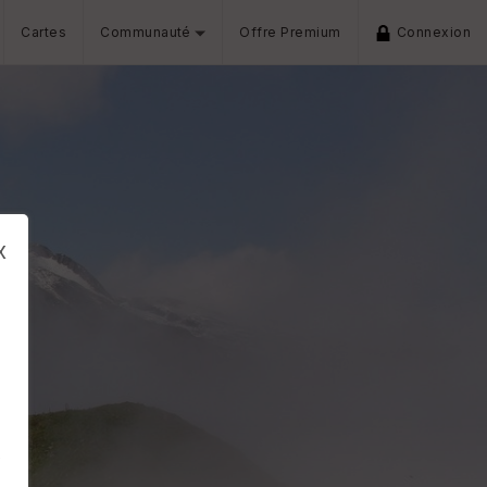
Cartes
Communauté
Offre Premium
Connexion
x
s