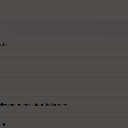
9:48
elles randonnées autour de Sarrance
p9L