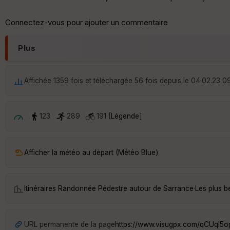
Connectez-vous pour ajouter un commentaire
Plus
Affichée 1359 fois et téléchargée 56 fois depuis le 04.02.23 0
123
289
191 [
Légende
]
Afficher la météo au départ (Météo Blue)
Itinéraires Randonnée Pédestre autour de
Sarrance
·
Les plus b
URL permanente de la page
https://www.visugpx.com/qCUqI5o