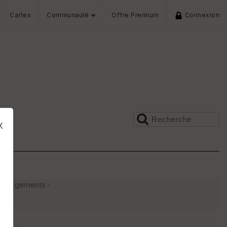
Cartes
Communauté
Offre Premium
Connexion
x
léchargements ·
s