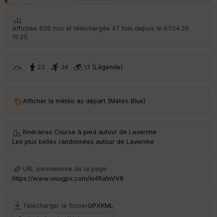
p
ar
t
Affichée 635 fois et téléchargée 47 fois depuis le 07.04.20
15:25
ar
ri
v
é
22
34
13 [
Légende
]
e
C
ou
Afficher la météo au départ (Météo Blue)
le
ur
Itinéraires Course à pied autour de
Lavernhe
·
Les plus belles randonnées autour de Lavernhe
Ep
URL permanente de la page
ai
https://www.visugpx.com/ki4Ra1nVV8
ss
eu
r
Télécharger le fichier
GPX
KML