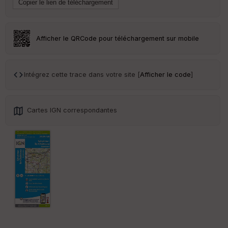
Tr
an
sp
ar
Afficher le QRCode pour téléchargement sur mobile
en
ce
Intégrez cette trace dans votre site [
Afficher le code
]
Po
int
illé
s
Cartes IGN correspondantes
S
e
n
s
St
re
et
Vi
e