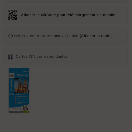
an
sp
ar
Afficher le QRCode pour téléchargement sur mobile
en
ce
Intégrez cette trace dans votre site [
Afficher le code
]
Po
int
illé
s
Cartes IGN correspondantes
S
e
n
s
St
re
et
Vi
e
w