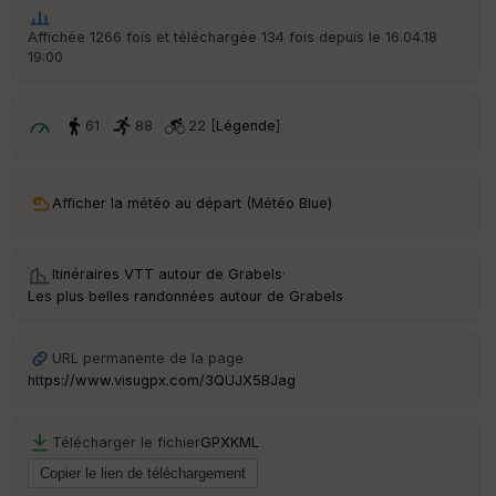
ar
t
Affichée 1266 fois et téléchargée 134 fois depuis le 16.04.18
19:00
ar
ri
v
é
61
88
22 [
Légende
]
e
C
ou
Afficher la météo au départ (Météo Blue)
le
ur
Itinéraires VTT autour de
Grabels
·
Les plus belles randonnées autour de Grabels
Ep
URL permanente de la page
ai
https://www.visugpx.com/3QUJX5BJag
ss
eu
r
Télécharger le fichier
GPX
KML
Tr