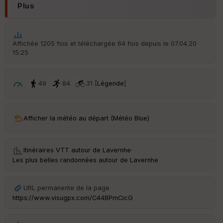
d
Plus
é
p
ar
t
Affichée 1205 fois et téléchargée 64 fois depuis le 07.04.20
15:25
ar
ri
v
é
49
84
31 [
Légende
]
e
C
ou
Afficher la météo au départ (Météo Blue)
le
ur
Itinéraires VTT autour de
Lavernhe
·
Les plus belles randonnées autour de Lavernhe
Ep
URL permanente de la page
ai
https://www.visugpx.com/C44BPmCicG
ss
eu
r