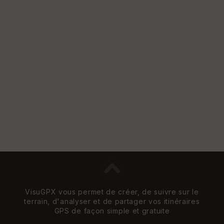
e
w
VisuGPX vous permet de créer, de suivre sur le
terrain, d'analyser et de partager vos itinéraires
GPS de façon simple et gratuite