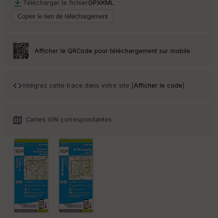
Télécharger le fichier
GPX
KML
Tr
an
sp
ar
Afficher le QRCode pour téléchargement sur mobile
en
ce
Intégrez cette trace dans votre site [
Afficher le code
]
Po
int
illé
s
Cartes IGN correspondantes
S
e
n
s
St
re
et
Vi