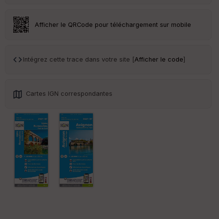
an
sp
ar
Afficher le QRCode pour téléchargement sur mobile
en
ce
Intégrez cette trace dans votre site [
Afficher le code
]
Po
int
illé
s
Cartes IGN correspondantes
S
e
n
s
St
re
et
Vi
e
w