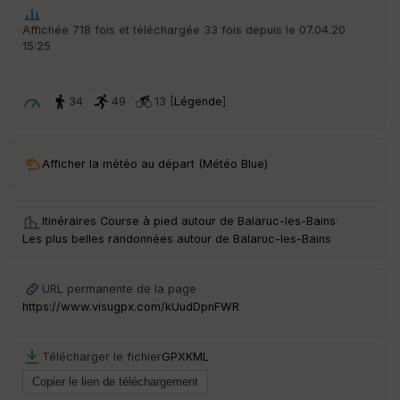
ar
t
Affichée 718 fois et téléchargée 33 fois depuis le 07.04.20
15:25
ar
ri
v
é
34
49
13 [
Légende
]
e
C
ou
Afficher la météo au départ (Météo Blue)
le
ur
Itinéraires Course à pied autour de
Balaruc-les-Bains
·
Les plus belles randonnées autour de Balaruc-les-Bains
Ep
URL permanente de la page
ai
https://www.visugpx.com/kUudDpnFWR
ss
eu
r
Télécharger le fichier
GPX
KML
Tr