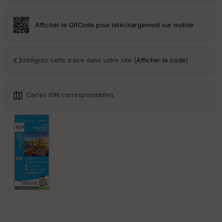
an
sp
ar
Afficher le QRCode pour téléchargement sur mobile
en
ce
Intégrez cette trace dans votre site [
Afficher le code
]
Po
int
illé
s
Cartes IGN correspondantes
S
e
n
s
St
re
et
Vi
e
w