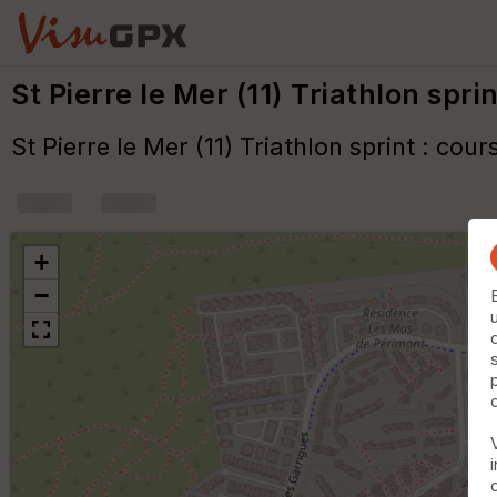
St Pierre le Mer (11) Triathlon spri
St Pierre le Mer (11) Triathlon sprint : cour
+
−