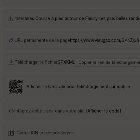
Itinéraires Course à pied autour de
Fleury
·
Les plus belles ran
URL permanente de la page
https://www.visugpx.com/6x4ZjuA
Télécharger le fichier
GPX
KML
Afficher le QRCode pour téléchargement sur mobile
Intégrez cette trace dans votre site [
Afficher le code
]
Cartes IGN correspondantes