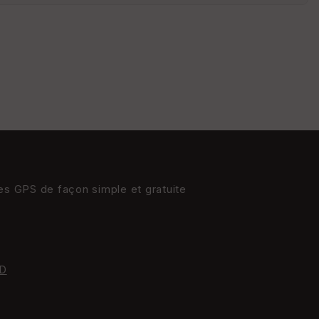
St
re
et
Vi
e
w
res GPS de façon simple et gratuite
D