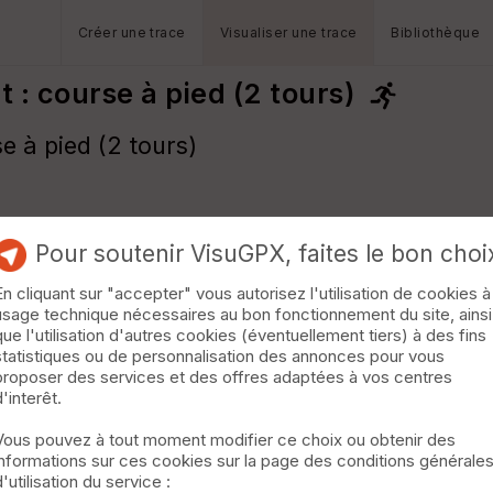
Créer une trace
Visualiser une trace
Bibliothèque
nt : course à pied (2 tours)
se à pied (2 tours)
Pour soutenir VisuGPX, faites le bon choi
En cliquant sur "accepter" vous autorisez l'utilisation de cookies à
usage technique nécessaires au bon fonctionnement du site, ainsi
que l'utilisation d'autres cookies (éventuellement tiers) à des fins
statistiques ou de personnalisation des annonces pour vous
proposer des services et des offres adaptées à vos centres
d'interêt.
Vous pouvez à tout moment modifier ce choix ou obtenir des
informations sur ces cookies sur la page des conditions générale
d'utilisation du service :