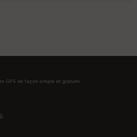
St
re
et
Vi
e
w
res GPS de façon simple et gratuite
D