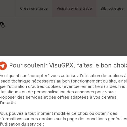
Créer une trace
Visualiser une trace
Bibliothèque
Pour soutenir VisuGPX, faites le bon choi
En cliquant sur "accepter" vous autorisez l'utilisation de cookies à
usage technique nécessaires au bon fonctionnement du site, ainsi
que l'utilisation d'autres cookies (éventuellement tiers) à des fins
statistiques ou de personnalisation des annonces pour vous
proposer des services et des offres adaptées à vos centres
d'interêt.
Vous pouvez à tout moment modifier ce choix ou obtenir des
informations sur ces cookies sur la page des conditions générale
d'utilisation du service :