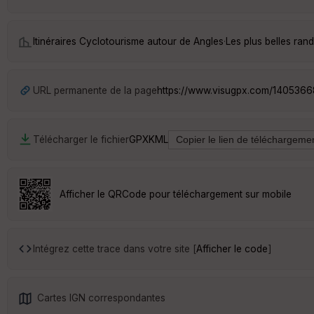
Itinéraires Cyclotourisme autour de
Angles
·
Les plus belles ra
URL permanente de la page
https://www.visugpx.com/140536
Télécharger le fichier
GPX
KML
Afficher le QRCode pour téléchargement sur mobile
Intégrez cette trace dans votre site [
Afficher le code
]
Cartes IGN correspondantes