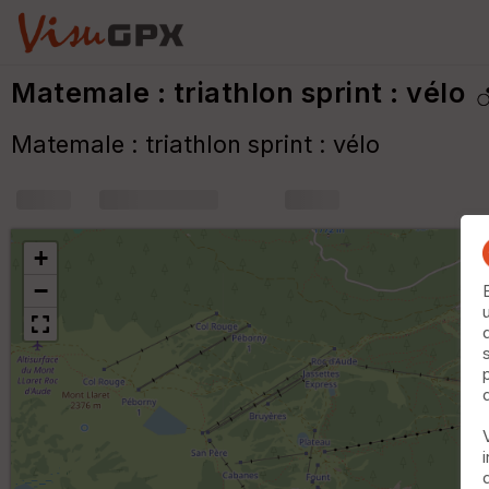
Matemale : triathlon sprint : vélo
Matemale : triathlon sprint : vélo
+
m
+
−