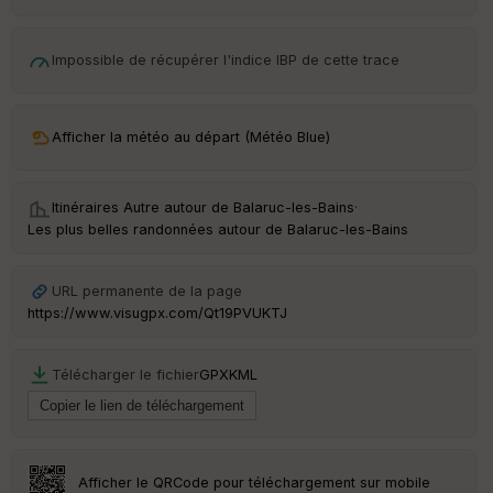
d
é
p
Impossible de récupérer l'indice IBP de cette trace
ar
t
ar
Afficher la météo au départ (Météo Blue)
ri
v
é
e
Itinéraires Autre autour de
Balaruc-les-Bains
·
Les plus belles randonnées autour de Balaruc-les-Bains
URL permanente de la page
Ep
ai
https://www.visugpx.com/Qt19PVUKTJ
ss
eu
r
Télécharger le fichier
GPX
KML
Tr
an
sp
Afficher le QRCode pour téléchargement sur mobile
ar