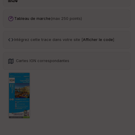
en
ce
Tableau de marche
(max 250 points)
Po
int
illé
s
Intégrez cette trace dans votre site [
Afficher le code
]
S
e
Cartes IGN correspondantes
n
s
St
re
et
Vi
e
w