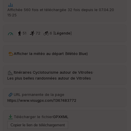
ar
t
Affichée 560 fois et téléchargée 32 fois depuis le 07.04.20
15:25
ar
ri
v
é
51
72
6 [
Légende
]
e
C
ou
Afficher la météo au départ (Météo Blue)
le
ur
Itinéraires Cyclotourisme autour de
Vitrolles
·
Les plus belles randonnées autour de Vitrolles
Ep
URL permanente de la page
ai
https://www.visugpx.com/1367483772
ss
eu
r
Télécharger le fichier
GPX
KML
Tr