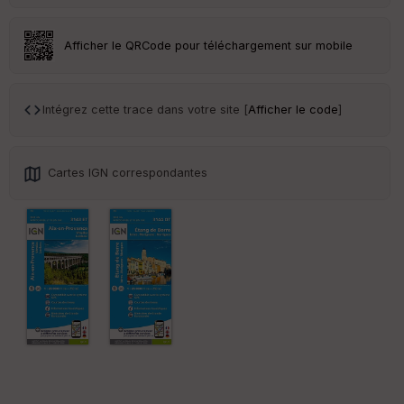
an
sp
ar
Afficher le QRCode pour téléchargement sur mobile
en
ce
Intégrez cette trace dans votre site [
Afficher le code
]
Po
int
illé
s
Cartes IGN correspondantes
S
e
n
s
St
re
et
Vi
e
w