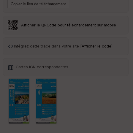
en
ce
Po
Afficher le QRCode pour téléchargement sur mobile
int
illé
s
Intégrez cette trace dans votre site [
Afficher le code
]
S
e
n
Cartes IGN correspondantes
s
St
re
et
Vi
e
w