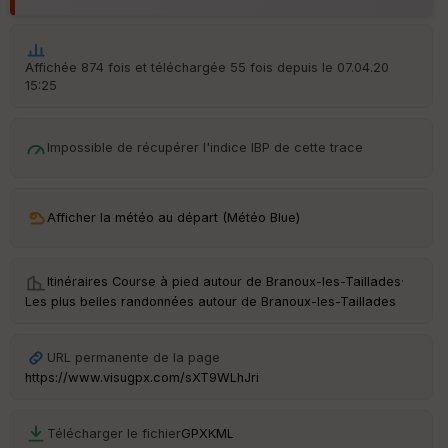
d
é
p
ar
Affichée 874 fois et téléchargée 55 fois depuis le 07.04.20
t
15:25
ar
ri
v
Impossible de récupérer l'indice IBP de cette trace
é
e
Afficher la météo au départ (Météo Blue)
Ep
Itinéraires Course à pied autour de
Branoux-les-Taillades
·
ai
ss
Les plus belles randonnées autour de Branoux-les-Taillades
eu
r
URL permanente de la page
https://www.visugpx.com/sXT9WLhJri
Tr
an
sp
Télécharger le fichier
GPX
KML
ar