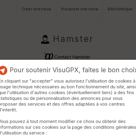
Créer une trace
Visualiser une trace
Bibliothèque
Hamster
Contact Hamster
Pour soutenir VisuGPX, faites le bon choi
En cliquant sur "accepter" vous autorisez l'utilisation de cookies à
usage technique nécessaires au bon fonctionnement du site, ainsi
que l'utilisation d'autres cookies (éventuellement tiers) à des fins
statistiques ou de personnalisation des annonces pour vous
proposer des services et des offres adaptées à vos centres
d'interêt.
Vous pouvez à tout moment modifier ce choix ou obtenir des
informations sur ces cookies sur la page des conditions générale
d'utilisation du service :
 km · D+280 m · 337 vus · 33 téléchargements ·
·