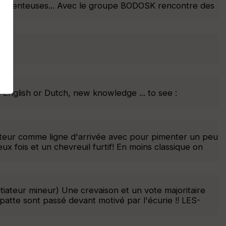
ien venteuses... Avec le groupe BODOSK rencontre des
nglish or Dutch, new knowledge ... to see :
ateur comme ligne d'arrivée avec pour pimenter un peu
x fois et un chevreuil furtif! En moins classique on
tiateur mineur) Une crevaison et un vote majoritaire
patte sont passé devant motivé par l'écurie !! LES-