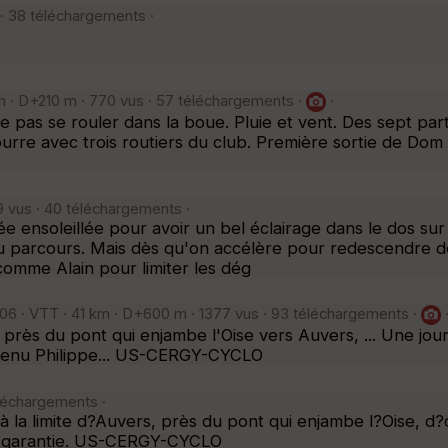
· 38 téléchargements ·
m · D+210 m · 770 vus · 57 téléchargements ·
·
 pas se rouler dans la boue. Pluie et vent. Des sept part
urre avec trois routiers du club. Première sortie de Dom 
9 vus · 40 téléchargements ·
e ensoleillée pour avoir un bel éclairage dans le dos sur l
parcours. Mais dès qu'on accélère pour redescendre de l'
omme Alain pour limiter les dég
:06 · VTT · 41 km · D+600 m · 1377 vus · 93 téléchargements ·
 près du pont qui enjambe l'Oise vers Auvers, ... Une jou
évenu Philippe... US-CERGY-CYCLO
léchargements ·
 à la limite d?Auvers, près du pont qui enjambe l?Oise, d
ue garantie. US-CERGY-CYCLO