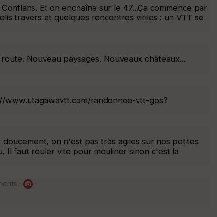
à Conflans. Et on enchaîne sur le 47...Ça commence par
 jolis travers et quelques rencontres viriles : un VTT se
r route. Nouveau paysages. Nouveaux châteaux...
ps://www.utagawavtt.com/randonnee-vtt-gps?
 doucement, on n'est pas très agiles sur nos petites
 Il faut rouler vite pour mouliner sinon c'est la
ments ·
·