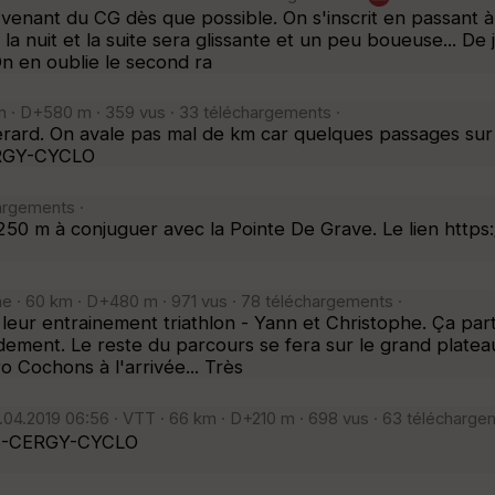
 venant du CG dès que possible. On s'inscrit en passant 
s la nuit et la suite sera glissante et un peu boueuse... De
n en oublie le second ra
m · D+580 m · 359 vus · 33 téléchargements ·
érard. On avale pas mal de km car quelques passages su
ERGY-CYCLO
argements ·
250 m à conjuguer avec la Pointe De Grave. Le lien htt
me · 60 km · D+480 m · 971 vus · 78 téléchargements ·
eur entrainement triathlon - Yann et Christophe. Ça part
idement. Le reste du parcours se fera sur le grand plateau.
o Cochons à l'arrivée... Très
.04.2019 06:56 · VTT · 66 km · D+210 m · 698 vus · 63 télécharge
 US-CERGY-CYCLO