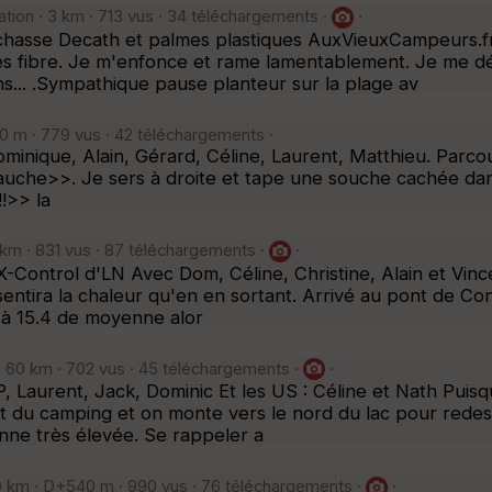
ation · 3 km · 713 vus · 34 téléchargements ·
·
 chasse Decath et palmes plastiques AuxVieuxCampeurs.fr a
mes fibre. Je m'enfonce et rame lamentablement. Je me d
... .Sympathique pause planteur sur la plage av
0 m · 779 vus · 42 téléchargements ·
ominique, Alain, Gérard, Céline, Laurent, Matthieu. Parco
uche>>. Je sers à droite et tape une souche cachée dans 
!>> la
 km · 831 vus · 87 téléchargements ·
·
Control d'LN Avec Dom, Céline, Christine, Alain et Vincen
e sentira la chaleur qu'en en sortant. Arrivé au pont de
n à 15.4 de moyenne alor
· 60 km · 702 vus · 45 téléchargements ·
·
 Laurent, Jack, Dominic Et les US : Céline et Nath Puisqu
art du camping et on monte vers le nord du lac pour redes
nne très élevée. Se rappeler a
0 km · D+540 m · 990 vus · 76 téléchargements ·
·