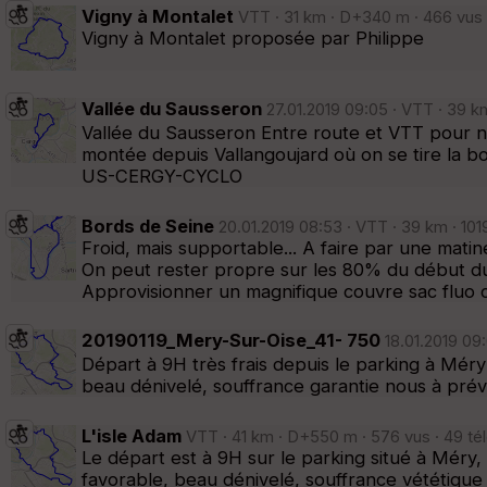
Vigny à Montalet
VTT · 31 km · D+340 m · 466 vus 
Vigny à Montalet proposée par Philippe
Vallée du Sausseron
27.01.2019 09:05 · VTT · 39 k
Vallée du Sausseron Entre route et VTT pour ne
montée depuis Vallangoujard où on se tire la bo
US-CERGY-CYCLO
Bords de Seine
20.01.2019 08:53 · VTT · 39 km · 101
Froid, mais supportable... A faire par une matiné
On peut rester propre sur les 80% du début du 
Approvisionner un magnifique couvre sac fluo c
20190119_Mery-Sur-Oise_41- 750
18.01.2019 09
Départ à 9H très frais depuis le parking à Méry
beau dénivelé, souffrance garantie nous à pr
L'isle Adam
VTT · 41 km · D+550 m · 576 vus · 49 té
Le départ est à 9H sur le parking situé à Méry,
favorable, beau dénivelé, souffrance vététiq