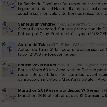
La Rando du Confluent On rejoint leur trace en
la grimpette dans l'Hautil... Il a plu pas mal dan
couche sur mon vélo... De bonnes descentes. O
Santeuil un vendredi
17.05.2019 08:09 · VTT · 54 k
Santeuil un vendredi Sur une proposition de G
Retour par Osny..Pontoise très sympa ! US-C
Autour de Talais
VTT · 51 km · 945 vus · 109 téléch
Autour de Talais 51 km pour une ascension de 
topo=21099 ne fonctionne pas
Boucle Vexin 60 km
12.05.2019 09:16 · Cyclotouris
Boucle Vexin 60 km Avec Nath et Pascale pour l
roues... Je perds le shifter dérailleur avant rap
danseuse en montée... Mais j'ai la patate... Apér
Marathon 2019 et retour depuis St Germain
14
Marathon 2019 et retour depuis St Germain