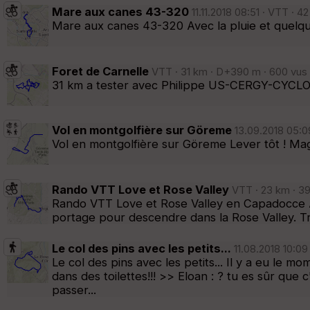
Mare aux canes 43-320
11.11.2018 08:51 · VTT · 4
Mare aux canes 43-320 Avec la pluie et quel
Foret de Carnelle
VTT · 31 km · D+390 m · 600 vus 
31 km a tester avec Philippe US-CERGY-CYCL
Vol en montgolfière sur Göreme
13.09.2018 05:09
Vol en montgolfière sur Göreme Lever tôt ! Mag
Rando VTT Love et Rose Valley
VTT · 23 km · 39
Rando VTT Love et Rose Valley en Capadocce Ave
portage pour descendre dans la Rose Valley. T
Le col des pins avec les petits...
11.08.2018 10:09
Le col des pins avec les petits... Il y a eu le mome
dans des toilettes!!! >> Eloan : ? tu es sûr que c
passer...