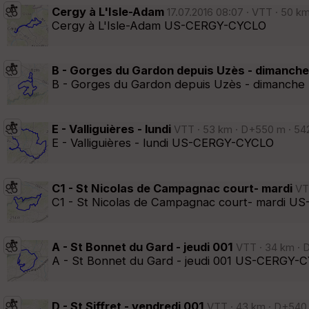
Cergy à L'Isle-Adam
17.07.2016 08:07 · VTT · 50 km
Cergy à L'Isle-Adam US-CERGY-CYCLO
B - Gorges du Gardon depuis Uzès - dimanche
B - Gorges du Gardon depuis Uzès - dimanc
E - Valliguières - lundi
VTT · 53 km · D+550 m · 542
E - Valliguières - lundi US-CERGY-CYCLO
C1 - St Nicolas de Campagnac court- mardi
VTT
C1 - St Nicolas de Campagnac court- mardi 
A - St Bonnet du Gard - jeudi 001
VTT · 34 km · D
A - St Bonnet du Gard - jeudi 001 US-CERGY-
D - St Siffret - vendredi 001
VTT · 43 km · D+540 m