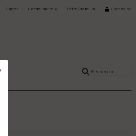
Cartes
Communauté
Offre Premium
Connexion
x
s