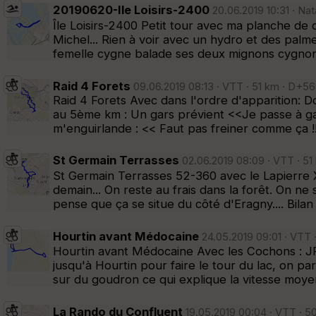
20190620-Ile Loisirs-2400
20.06.2019 10:31 · Nat
Île Loisirs-2400 Petit tour avec ma planche de
Michel... Rien à voir avec un hydro et des pal
femelle cygne balade ses deux mignons cygnons
Raid 4 Forets
09.06.2019 08:13 · VTT · 51 km · D+56
Raid 4 Forets Avec dans l'ordre d'apparition: D
au 5ème km : Un gars prévient <<Je passe à ga
m'enguirlande : << Faut pas freiner comme ça !!
St Germain Terrasses
02.06.2019 08:09 · VTT · 51
St Germain Terrasses 52-360 avec le Lapierre X-
demain... On reste au frais dans la forêt. On n
pense que ça se situe du côté d'Eragny.... Bila
Hourtin avant Médocaine
24.05.2019 09:01 · VTT 
Hourtin avant Médocaine Avec les Cochons : JP,
jusqu'à Hourtin pour faire le tour du lac, on p
sur du goudron ce qui explique la vitesse moye
La Rando du Confluent
19.05.2019 00:04 · VTT · 5