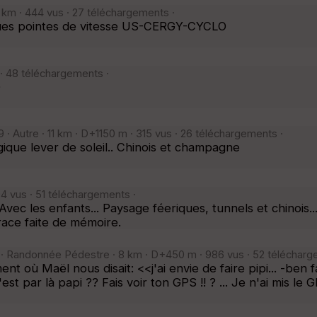
2 km · 444 vus · 27 téléchargements ·
ques pointes de vitesse US-CERGY-CYCLO
· 48 téléchargements ·
O
 · Autre · 11 km · D+1150 m · 315 vus · 26 téléchargements ·
ique lever de soleil.. Chinois et champagne
4 vus · 51 téléchargements ·
c les enfants... Paysage féeriques, tunnels et chinois..
race faite de mémoire.
 · Randonnée Pédestre · 8 km · D+450 m · 986 vus · 52 télécharg
nt où Maël nous disait: <<j'ai envie de faire pipi... -ben fai
'est par là papi ?? Fais voir ton GPS !! ? ... Je n'ai mis l