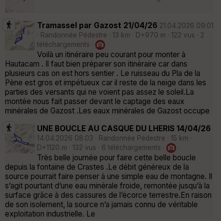
Tramassel par Gazost 21/04/26
21.04.2026 09:01
· Randonnée Pédestre · 13 km · D+970 m · 122 vus · 2
téléchargements ·
·
Voilà un itinéraire peu courant pour monter à
Hautacam . Il faut bien préparer son itinéraire car dans
plusieurs cas on est hors sentier . Le ruisseau du Pla de la
Pène est gros et impétueux car il reste de la neige dans les
parties des versants qui ne voient pas assez le soleil.La
montée nous fait passer devant le captage des eaux
minérales de Gazost .Les eaux minérales de Gazost occupe
UNE BOUCLE AU CASQUE DU LHERIS 14/04/26
14.04.2026 08:03 · Randonnée Pédestre · 15 km ·
D+1120 m · 132 vus · 6 téléchargements ·
·
Très belle journée pour faire cette belle boucle
depuis la fontaine de Crastes .Le débit généreux de la
source pourrait faire penser à une simple eau de montagne. Il
s’agit pourtant d’une eau minérale froide, remontée jusqu’à la
surface grâce à des cassures de l’écorce terrestre.En raison
de son isolement, la source n’a jamais connu de véritable
exploitation industrielle. Le