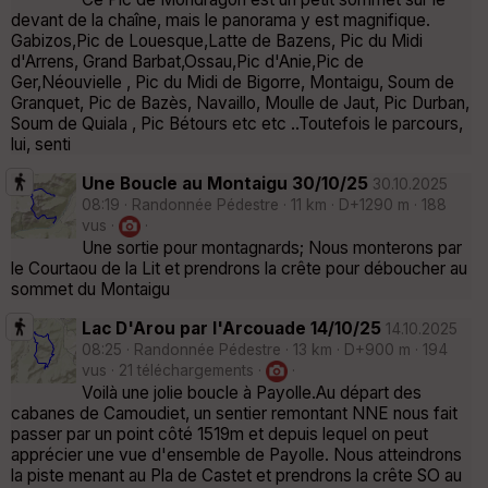
devant de la chaîne, mais le panorama y est magnifique.
Gabizos,Pic de Louesque,Latte de Bazens, Pic du Midi
d'Arrens, Grand Barbat,Ossau,Pic d'Anie,Pic de
Ger,Néouvielle , Pic du Midi de Bigorre, Montaigu, Soum de
Granquet, Pic de Bazès, Navaillo, Moulle de Jaut, Pic Durban,
Soum de Quiala , Pic Bétours etc etc ..Toutefois le parcours,
lui, senti
Une Boucle au Montaigu 30/10/25
30.10.2025
08:19 · Randonnée Pédestre · 11 km · D+1290 m · 188
vus ·
·
Une sortie pour montagnards; Nous monterons par
le Courtaou de la Lit et prendrons la crête pour déboucher au
sommet du Montaigu
Lac D'Arou par l'Arcouade 14/10/25
14.10.2025
08:25 · Randonnée Pédestre · 13 km · D+900 m · 194
vus · 21 téléchargements ·
·
Voilà une jolie boucle à Payolle.Au départ des
cabanes de Camoudiet, un sentier remontant NNE nous fait
passer par un point côté 1519m et depuis lequel on peut
apprécier une vue d'ensemble de Payolle. Nous atteindrons
la piste menant au Pla de Castet et prendrons la crête SO au