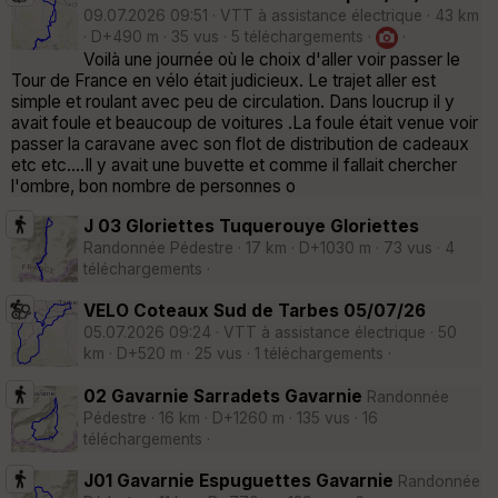
09.07.2026 09:51 · VTT à assistance électrique · 43 km
· D+490 m · 35 vus · 5 téléchargements ·
·
Voilà une journée où le choix d'aller voir passer le
Tour de France en vélo était judicieux. Le trajet aller est
simple et roulant avec peu de circulation. Dans loucrup il y
avait foule et beaucoup de voitures .La foule était venue voir
passer la caravane avec son flot de distribution de cadeaux
etc etc....Il y avait une buvette et comme il fallait chercher
l'ombre, bon nombre de personnes o
J 03 Gloriettes Tuquerouye Gloriettes
Randonnée Pédestre · 17 km · D+1030 m · 73 vus · 4
téléchargements ·
VELO Coteaux Sud de Tarbes 05/07/26
05.07.2026 09:24 · VTT à assistance électrique · 50
km · D+520 m · 25 vus · 1 téléchargements ·
02 Gavarnie Sarradets Gavarnie
Randonnée
Pédestre · 16 km · D+1260 m · 135 vus · 16
téléchargements ·
J01 Gavarnie Espuguettes Gavarnie
Randonnée