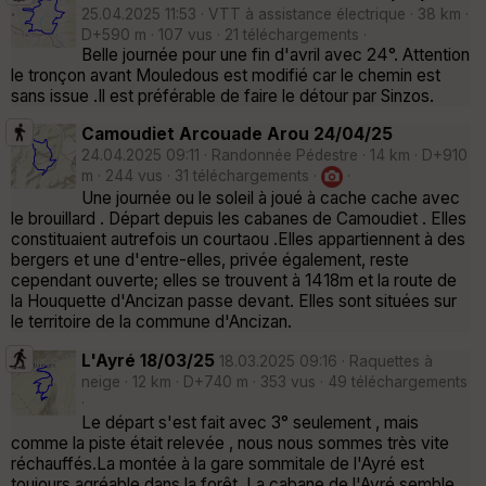
25.04.2025 11:53 · VTT à assistance électrique · 38 km ·
D+590 m · 107 vus · 21 téléchargements ·
Belle journée pour une fin d'avril avec 24°. Attention
le tronçon avant Mouledous est modifié car le chemin est
sans issue .Il est préférable de faire le détour par Sinzos.
Camoudiet Arcouade Arou 24/04/25
24.04.2025 09:11 · Randonnée Pédestre · 14 km · D+910
m · 244 vus · 31 téléchargements ·
·
Une journée ou le soleil à joué à cache cache avec
le brouillard . Départ depuis les cabanes de Camoudiet . Elles
constituaient autrefois un courtaou .Elles appartiennent à des
bergers et une d'entre-elles, privée également, reste
cependant ouverte; elles se trouvent à 1418m et la route de
la Houquette d'Ancizan passe devant. Elles sont situées sur
le territoire de la commune d'Ancizan.
L'Ayré 18/03/25
18.03.2025 09:16 · Raquettes à
neige · 12 km · D+740 m · 353 vus · 49 téléchargements
·
Le départ s'est fait avec 3° seulement , mais
comme la piste était relevée , nous nous sommes très vite
réchauffés.La montée à la gare sommitale de l'Ayré est
toujours agréable dans la forêt. La cabane de l'Ayré semble