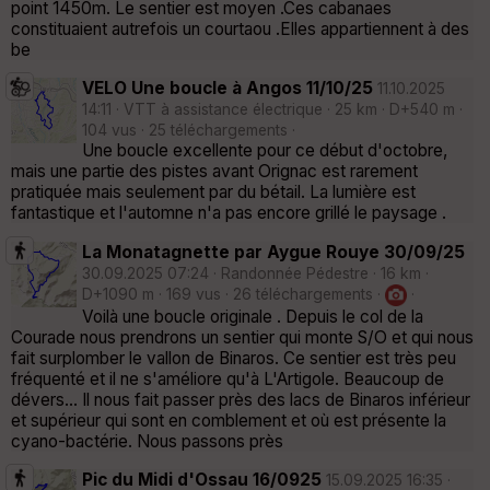
point 1450m. Le sentier est moyen .Ces cabanaes
constituaient autrefois un courtaou .Elles appartiennent à des
be
VELO Une boucle à Angos 11/10/25
11.10.2025
14:11 · VTT à assistance électrique · 25 km · D+540 m ·
104 vus · 25 téléchargements ·
Une boucle excellente pour ce début d'octobre,
mais une partie des pistes avant Orignac est rarement
pratiquée mais seulement par du bétail. La lumière est
fantastique et l'automne n'a pas encore grillé le paysage .
La Monatagnette par Aygue Rouye 30/09/25
30.09.2025 07:24 · Randonnée Pédestre · 16 km ·
D+1090 m · 169 vus · 26 téléchargements ·
·
Voilà une boucle originale . Depuis le col de la
Courade nous prendrons un sentier qui monte S/O et qui nous
fait surplomber le vallon de Binaros. Ce sentier est très peu
fréquenté et il ne s'améliore qu'à L'Artigole. Beaucoup de
dévers... Il nous fait passer près des lacs de Binaros inférieur
et supérieur qui sont en comblement et où est présente la
cyano-bactérie. Nous passons près
Pic du Midi d'Ossau 16/0925
15.09.2025 16:35 ·