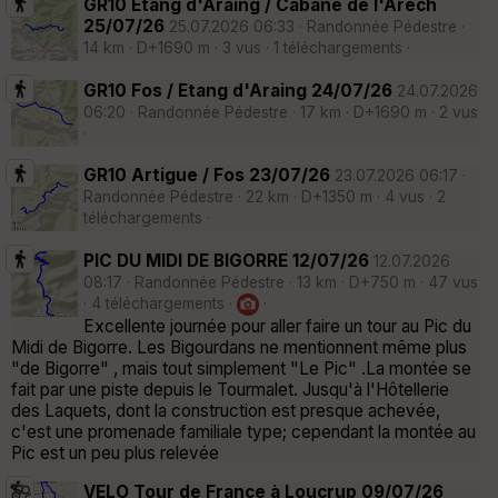
GR10 Etang d'Araing / Cabane de l'Arech
25/07/26
25.07.2026 06:33 · Randonnée Pédestre ·
14 km · D+1690 m · 3 vus · 1 téléchargements ·
GR10 Fos / Etang d'Araing 24/07/26
24.07.2026
06:20 · Randonnée Pédestre · 17 km · D+1690 m · 2 vus
·
GR10 Artigue / Fos 23/07/26
23.07.2026 06:17 ·
Randonnée Pédestre · 22 km · D+1350 m · 4 vus · 2
téléchargements ·
PIC DU MIDI DE BIGORRE 12/07/26
12.07.2026
08:17 · Randonnée Pédestre · 13 km · D+750 m · 47 vus
· 4 téléchargements ·
·
Excellente journée pour aller faire un tour au Pic du
Midi de Bigorre. Les Bigourdans ne mentionnent même plus
"de Bigorre" , mais tout simplement "Le Pic" .La montée se
fait par une piste depuis le Tourmalet. Jusqu'à l'Hôtellerie
des Laquets, dont la construction est presque achevée,
c'est une promenade familiale type; cependant la montée au
Pic est un peu plus relevée
VELO Tour de France à Loucrup 09/07/26