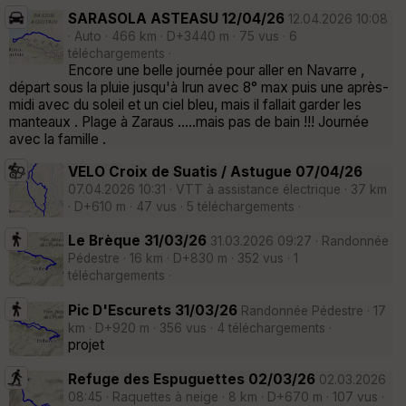
SARASOLA ASTEASU 12/04/26
12.04.2026 10:08
· Auto · 466 km · D+3440 m · 75 vus · 6
téléchargements ·
Encore une belle journée pour aller en Navarre ,
départ sous la pluie jusqu'à Irun avec 8° max puis une après-
midi avec du soleil et un ciel bleu, mais il fallait garder les
manteaux . Plage à Zaraus .....mais pas de bain !!! Journée
avec la famille .
VELO Croix de Suatis / Astugue 07/04/26
07.04.2026 10:31 · VTT à assistance électrique · 37 km
· D+610 m · 47 vus · 5 téléchargements ·
Le Brèque 31/03/26
31.03.2026 09:27 · Randonnée
Pédestre · 16 km · D+830 m · 352 vus · 1
téléchargements ·
Pic D'Escurets 31/03/26
Randonnée Pédestre · 17
km · D+920 m · 356 vus · 4 téléchargements ·
projet
Refuge des Espuguettes 02/03/26
02.03.2026
08:45 · Raquettes à neige · 8 km · D+670 m · 107 vus ·