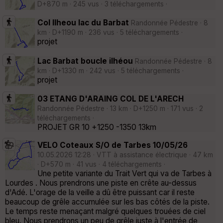
D+870 m · 245 vus · 3 téléchargements ·
Col Ilheou lac du Barbat
Randonnée Pédestre · 8
km · D+1190 m · 236 vus · 5 téléchargements ·
projet
Lac Barbat boucle ilhéou
Randonnée Pédestre · 8
km · D+1330 m · 242 vus · 5 téléchargements ·
projet
03 ETANG D'ARAING COL DE L'ARECH
Randonnée Pédestre · 13 km · D+1250 m · 171 vus · 2
téléchargements ·
PROJET GR 10 +1250 -1350 13km
VELO Coteaux S/O de Tarbes 10/05/26
10.05.2026 12:28 · VTT à assistance électrique · 47 km
· D+570 m · 41 vus · 4 téléchargements ·
Une petite variante du Trait Vert qui va de Tarbes à
Lourdes . Nous prendrons une piste en crête au-dessus
d'Adé. L'orage de la veille a dû être puissant car il reste
beaucoup de grêle accumulée sur les bas côtés de la piste.
Le temps reste menaçant malgré quelques trouées de ciel
bleu. Nous prendrons un peu de grêle juste à l'entrée de