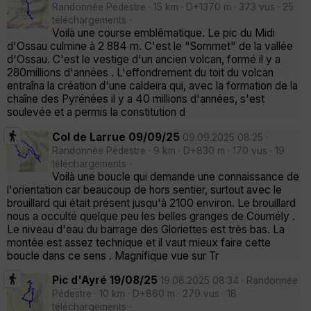
Randonnée Pédestre · 15 km · D+1370 m · 373 vus · 25
téléchargements ·
Voilà une course emblêmatique. Le pic du Midi
d'Ossau culmine à 2 884 m. C'est le "Sommet" de la vallée
d'Ossau. C'est le vestige d'un ancien volcan, formé il y a
280millions d'années . L'effondrement du toit du volcan
entraîna la création d'une caldeira qui, avec la formation de la
chaîne des Pyrénées il y a 40 millions d'années, s'est
soulevée et a permis la constitution d
Col de Larrue 09/09/25
09.09.2025 08:25 ·
Randonnée Pédestre · 9 km · D+830 m · 170 vus · 19
téléchargements ·
Voilà une boucle qui demande une connaissance de
l'orientation car beaucoup de hors sentier, surtout avec le
brouillard qui était présent jusqu'à 2100 environ. Le brouillard
nous a occulté quelque peu les belles granges de Coumély .
Le niveau d'eau du barrage des Gloriettes est très bas. La
montée est assez technique et il vaut mieux faire cette
boucle dans ce sens . Magnifique vue sur Tr
Pic d'Ayré 19/08/25
19.08.2025 08:34 · Randonnée
Pédestre · 10 km · D+860 m · 279 vus · 18
téléchargements ·