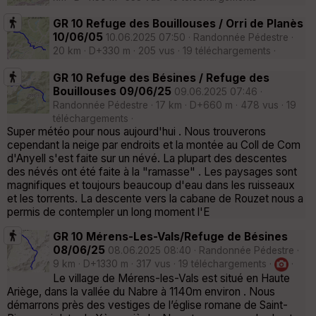
GR 10 Refuge des Bouillouses / Orri de Planès
10/06/05
10.06.2025 07:50 · Randonnée Pédestre ·
20 km · D+330 m · 205 vus · 19 téléchargements ·
GR 10 Refuge des Bésines / Refuge des
Bouillouses 09/06/25
09.06.2025 07:46 ·
Randonnée Pédestre · 17 km · D+660 m · 478 vus · 19
téléchargements ·
Super météo pour nous aujourd'hui . Nous trouverons
cependant la neige par endroits et la montée au Coll de Com
d'Anyell s'est faite sur un névé. La plupart des descentes
des névés ont été faite à la "ramasse" . Les paysages sont
magnifiques et toujours beaucoup d'eau dans les ruisseaux
et les torrents. La descente vers la cabane de Rouzet nous a
permis de contempler un long moment l'E
GR 10 Mérens-Les-Vals/Refuge de Bésines
08/06/25
08.06.2025 08:40 · Randonnée Pédestre ·
9 km · D+1330 m · 317 vus · 19 téléchargements ·
·
Le village de Mérens-les-Vals est situé en Haute
Ariège, dans la vallée du Nabre à 1140m environ . Nous
démarrons près des vestiges de l’église romane de Saint-