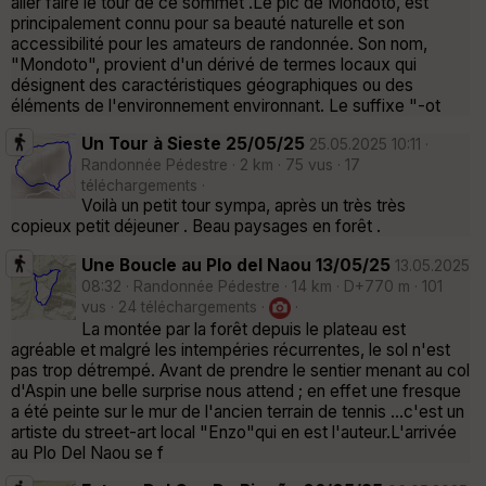
aller faire le tour de ce sommet .Le pic de Mondoto, est
principalement connu pour sa beauté naturelle et son
accessibilité pour les amateurs de randonnée. Son nom,
"Mondoto", provient d'un dérivé de termes locaux qui
désignent des caractéristiques géographiques ou des
éléments de l'environnement environnant. Le suffixe "-ot
Un Tour à Sieste 25/05/25
25.05.2025 10:11 ·
Randonnée Pédestre · 2 km · 75 vus · 17
téléchargements ·
Voilà un petit tour sympa, après un très très
copieux petit déjeuner . Beau paysages en forêt .
Une Boucle au Plo del Naou 13/05/25
13.05.2025
08:32 · Randonnée Pédestre · 14 km · D+770 m · 101
vus · 24 téléchargements ·
·
La montée par la forêt depuis le plateau est
agréable et malgré les intempéries récurrentes, le sol n'est
pas trop détrempé. Avant de prendre le sentier menant au col
d'Aspin une belle surprise nous attend ; en effet une fresque
a été peinte sur le mur de l'ancien terrain de tennis ...c'est un
artiste du street-art local "Enzo"qui en est l'auteur.L'arrivée
au Plo Del Naou se f