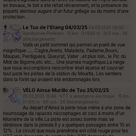
en travaux, le toit a été refait récemment, et la présence de
piquets alentour augure d'un futur grillage ou du moins d'une
protection .
Le Tuc de l'Etang 04/03/25
04.03.2025 08:56 ·
Randonnée Pédestre · 12 km · D+840 m · 303 vus · 26
téléchargements ·
Voilà un petit sommet qui permet un point de vue
magnifique ..... Cagire,Aneto, Maladeta, Paderne,Boum,
Maupas, Perdiguère, Queyrat, Valier ..et plus loin.. le Pic du
Midi de Bigorre,etc etc... Une journée magnifique.La neige
que nous escomptions rencontrer était éparse et couvrait
tout juste les pistes de la station du Mourtis. Les sentiers
dans la forêt qui avaient été endommagés lors
VÉLO Aínsa-Murillo de Tou 25/02/25
25.02.2025 15:48 · VTT à assistance électrique · 15 km ·
D+510 m · 86 vus · 26 téléchargements ·
Au départ d'Ainsa la piste nous mène à une zone de
nourrissage de rapaces nécrophages et ceci à moins d'un
kilomètre de la ville.La piste est assez bonne mais se
détériore dans la pinède.Il y a quelques passages entre 10 et
12% . Le circuit que nous prendrons est côté rouge pour les