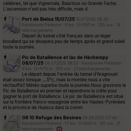
célèbres, tel que Vignemale, Balaïtous ou Grande Fache.
L'ascension n'est pas très difficile, mais d
Port de Bielsa 15/07/25
15.07.2025 08:45 ·
Randonnée Pédestre · 6 km · D+580 m · 255 vus · 14
téléchargements ·
Départ du tunnel côté français dans un léger
brouillard qui se dissipera peu de temps après et grand soleil
toute la journée.
Pic de Bataillence et lac de Héchempy
08/07/25
08.07.2025 08:50 · Randonnée Pédestre ·
9 km · D+970 m · 359 vus · 21 téléchargements ·
Le départ depuis l'entrée du tunnel d'Aragnouet
était assez tonique ....5°c, mais la montée nous a vite
réchauffé!! Météo superbe toute la journée.Nous gravirons le
Pic de Bataillence en premier et rejoindrons la crête pour
gagner le port de Bataillence. Le pic de Bataillence est situé
sur la frontière franco-espagnole entre les Hautes-Pyrénées
et la province de Huesca dans la comm
GR 10 Refuge des Bésines
09.06.2025 07:46 ·
Randonnée Pédestre · 17 km · D+800 m · 161 vus · 21
téléchargements ·
·