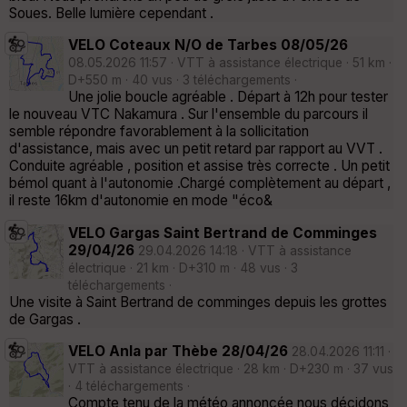
Soues. Belle lumière cependant .
VELO Coteaux N/O de Tarbes 08/05/26
08.05.2026 11:57 · VTT à assistance électrique · 51 km ·
D+550 m · 40 vus · 3 téléchargements ·
Une jolie boucle agréable . Départ à 12h pour tester
le nouveau VTC Nakamura . Sur l'ensemble du parcours il
semble répondre favorablement à la sollicitation
d'assistance, mais avec un petit retard par rapport au VVT .
Conduite agréable , position et assise très correcte . Un petit
bémol quant à l'autonomie .Chargé complètement au départ ,
il reste 16km d'autonomie en mode "éco&
VELO Gargas Saint Bertrand de Comminges
29/04/26
29.04.2026 14:18 · VTT à assistance
électrique · 21 km · D+310 m · 48 vus · 3
téléchargements ·
Une visite à Saint Bertrand de comminges depuis les grottes
de Gargas .
VELO Anla par Thèbe 28/04/26
28.04.2026 11:11 ·
VTT à assistance électrique · 28 km · D+230 m · 37 vus
· 4 téléchargements ·
Compte tenu de la météo annoncée nous décidons