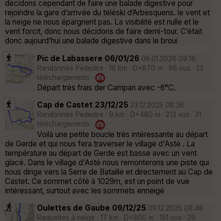
décidons cependant de faire une balade digestive pour
rejoindre la gare d’arrivée du téléski d’Arbesquens. le vent et
la neige ne nous épargnent pas. La visibilité est nulle et le
vent forcit, donc nous décidons de faire demi-tour. C’était
donc aujourd’hui une balade digestive dans le broui
Pic de Labassere 06/01/26
06.01.2026 09:16 ·
Randonnée Pédestre · 16 km · D+870 m · 96 vus · 22
téléchargements ·
·
Départ très frais der Campan avec -6°C.
Cap de Castet 23/12/25
23.12.2025 08:36 ·
Randonnée Pédestre · 9 km · D+480 m · 213 vus · 31
téléchargements ·
·
Voilà une petite boucle très intéressante au départ
de Gerde et qui nous fera traverser le village d'Asté . La
température au départ de Gerde est basse avec un vent
glacé. Dans le village d'Asté nous remonterons une piste qui
nous dirige vers la Serre de Bataille et directement au Cap de
Castet. Ce sommet côté à 1029m, est un point de vue
intéressant, surtout avec les sommets enneigé
Oulettes de Gaube 09/12/25
09.12.2025 08:48 ·
Raquettes à neige · 17 km · D+800 m · 151 vus · 29