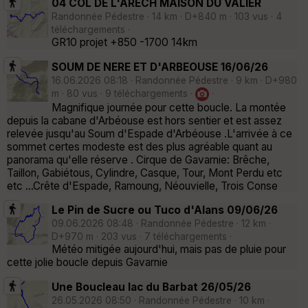
04 COL DE L'ARECH MAISON DU VALIER
Randonnée Pédestre · 14 km · D+840 m · 103 vus · 4
téléchargements ·
GR10 projet +850 -1700 14km
SOUM DE NERE ET D'ARBEOUSE 16/06/26
16.06.2026 08:18 · Randonnée Pédestre · 9 km · D+980
m · 80 vus · 9 téléchargements ·
·
Magnifique journée pour cette boucle. La montée
depuis la cabane d'Arbéouse est hors sentier et est assez
relevée jusqu'au Soum d'Espade d'Arbéouse .L'arrivée à ce
sommet certes modeste est des plus agréable quant au
panorama qu'elle réserve . Cirque de Gavarnie: Brêche,
Taillon, Gabiétous, Cylindre, Casque, Tour, Mont Perdu etc
etc ...Crête d'Espade, Ramoung, Néouvielle, Trois Conse
Le Pin de Sucre ou Tuco d'Alans 09/06/26
09.06.2026 08:48 · Randonnée Pédestre · 12 km ·
D+970 m · 203 vus · 7 téléchargements ·
Météo mitigée aujourd'hui, mais pas de pluie pour
cette jolie boucle depuis Gavarnie
Une Boucleau lac du Barbat 26/05/26
26.05.2026 08:50 · Randonnée Pédestre · 10 km ·