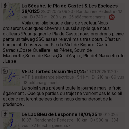
La Séoube, le Pla de Castet & Les Esclozes
28/0125
28.01.2025 09:20 · Randonnée Pédestre · 12
km · D+740 m · 208 vus · 25 téléchargements ·
·
Voilà une jolie boucle dans ce secteur.Nous
croiserons quelques chevreuils aussi surpris que nous
d’ailleurs !Pour gagner le Pla de Castet nous prendrons pleine
pente un talweg SSO assez relevé mais très court. C’est un
bon point d’observation.Pic du Midi de Bigorre. Caste
Sarradis,Coste Oueillere, las Pénès, Soum de
Marianette,Soum de Bassia,Col d’Aspin , Plo det Naou etc etc
. La se
VELO Tarbes Ossun 19/01/25
19.01.2025 11:20 ·
VTT à assistance électrique · 54 km · D+210 m · 89 vus
· 18 téléchargements ·
Le soleil sera présent toute le journée mais le froid
également . Quelque parties du trajet ne verront pas le soleil
et donc resteront gelées donc nous demanderont de la
prudence .
Le Lac Bleu de Lesponne 18/01/25
18.01.2025
10:37 · Randonnée Pédestre · 10 km · D+900 m · 334
vus · 32 téléchargements ·