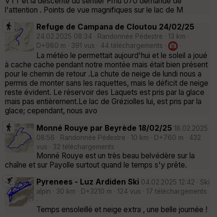
VTT et la descente du sentier Prhu 070 demande de
l'attention . Points de vue magnifiques sur le lac de M
Refuge de Campana de Cloutou 24/02/25
24.02.2025 08:34 · Randonnée Pédestre · 13 km ·
D+980 m · 391 vus · 44 téléchargements ·
·
La météo le permettait aujourd'hui et le soleil a joué
à cache cache pendant notre montée mais était bien présent
pour le chemin de retour .La chute de neige de lundi nous a
permis de monter sans les raquettes, mais le déficit de neige
reste évident. Le réservoir des Laquets est pris par la glace
mais pas entièrement.Le lac de Gréziolles lui, est pris par la
glace; cependant, nous avo
Monné Rouye par Beyrède 18/02/25
18.02.2025
08:56 · Randonnée Pédestre · 10 km · D+760 m · 432
vus · 32 téléchargements ·
Monné Rouye est un très beau belvédère sur la
chaîne et sur Payolle surtout quand le temps s'y prête.
Pyrenees - Luz Ardiden Ski
04.02.2025 12:42 · Ski
alpin · 30 km · D+3210 m · 124 vus · 17 téléchargements
·
Temps ensoleillé et neige extra , une belle journée !