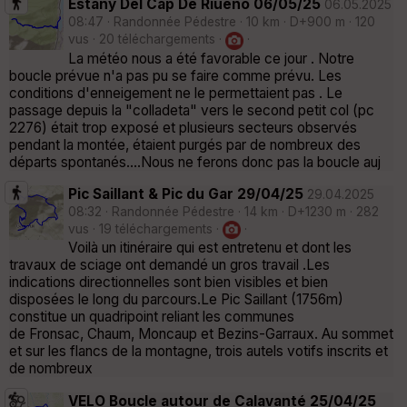
Estany Del Cap De Riueño 06/05/25
06.05.2025
08:47 · Randonnée Pédestre · 10 km · D+900 m · 120
vus · 20 téléchargements ·
·
La météo nous a été favorable ce jour . Notre
boucle prévue n'a pas pu se faire comme prévu. Les
conditions d'enneigement ne le permettaient pas . Le
passage depuis la "colladeta" vers le second petit col (pc
2276) était trop exposé et plusieurs secteurs observés
pendant la montée, étaient purgés par de nombreux des
départs spontanés....Nous ne ferons donc pas la boucle auj
Pic Saillant & Pic du Gar 29/04/25
29.04.2025
08:32 · Randonnée Pédestre · 14 km · D+1230 m · 282
vus · 19 téléchargements ·
·
Voilà un itinéraire qui est entretenu et dont les
travaux de sciage ont demandé un gros travail .Les
indications directionnelles sont bien visibles et bien
disposées le long du parcours.Le Pic Saillant (1756m)
constitue un quadripoint reliant les communes
de Fronsac, Chaum, Moncaup et Bezins-Garraux. Au sommet
et sur les flancs de la montagne, trois autels votifs inscrits et
de nombreux
VELO Boucle autour de Calavanté 25/04/25