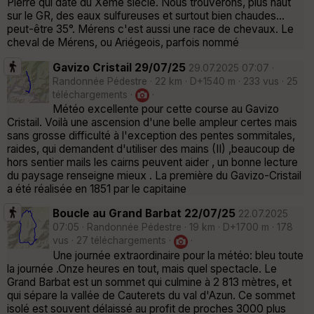
Pierre qui date du Xème siècle. Nous trouverons, plus haut
sur le GR, des eaux sulfureuses et surtout bien chaudes...
peut-être 35°. Mérens c'est aussi une race de chevaux. Le
cheval de Mérens, ou Ariégeois, parfois nommé
Gavizo Cristail 29/07/25
29.07.2025 07:07 ·
Randonnée Pédestre · 22 km · D+1540 m · 233 vus · 25
téléchargements ·
·
Météo excellente pour cette course au Gavizo
Cristail. Voilà une ascension d'une belle ampleur certes mais
sans grosse difficulté à l'exception des pentes sommitales,
raides, qui demandent d'utiliser des mains (II) ,beaucoup de
hors sentier mails les cairns peuvent aider , un bonne lecture
du paysage renseigne mieux . La première du Gavizo-Cristail
a été réalisée en 1851 par le capitaine
Boucle au Grand Barbat 22/07/25
22.07.2025
07:05 · Randonnée Pédestre · 19 km · D+1700 m · 178
vus · 27 téléchargements ·
·
Une journée extraordinaire pour la météo: bleu toute
la journée .Onze heures en tout, mais quel spectacle. Le
Grand Barbat est un sommet qui culmine à 2 813 mètres, et
qui sépare la vallée de Cauterets du val d'Azun. Ce sommet
isolé est souvent délaissé au profit de proches 3000 plus