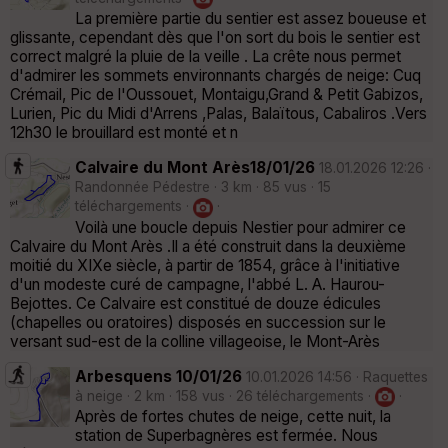
La première partie du sentier est assez boueuse et
glissante, cependant dès que l'on sort du bois le sentier est
correct malgré la pluie de la veille . La crête nous permet
d'admirer les sommets environnants chargés de neige: Cuq
Crémail, Pic de l'Oussouet, Montaigu,Grand & Petit Gabizos,
Lurien, Pic du Midi d'Arrens ,Palas, Balaïtous, Cabaliros .Vers
12h30 le brouillard est monté et n
Calvaire du Mont Arès18/01/26
18.01.2026 12:26 ·
Randonnée Pédestre · 3 km · 85 vus · 15
téléchargements ·
·
Voilà une boucle depuis Nestier pour admirer ce
Calvaire du Mont Arès .Il a été construit dans la deuxième
moitié du XIXe siècle, à partir de 1854, grâce à l'initiative
d'un modeste curé de campagne, l'abbé L. A. Haurou-
Bejottes. Ce Calvaire est constitué de douze édicules
(chapelles ou oratoires) disposés en succession sur le
versant sud-est de la colline villageoise, le Mont-Arès
Arbesquens 10/01/26
10.01.2026 14:56 · Raquettes
à neige · 2 km · 158 vus · 26 téléchargements ·
·
Après de fortes chutes de neige, cette nuit, la
station de Superbagnères est fermée. Nous