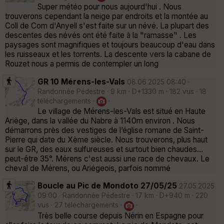
Super météo pour nous aujourd'hui . Nous
trouverons cependant la neige par endroits et la montée au
Coll de Com d'Anyell s'est faite sur un névé. La plupart des
descentes des névés ont été faite à la "ramasse" . Les
paysages sont magnifiques et toujours beaucoup d'eau dans
les ruisseaux et les torrents. La descente vers la cabane de
Rouzet nous a permis de contempler un long
GR 10 Mérens-les-Vals
08.06.2025 08:40 ·
Randonnée Pédestre · 9 km · D+1330 m · 182 vus · 18
téléchargements ·
·
Le village de Mérens-les-Vals est situé en Haute
Ariège, dans la vallée du Nabre à 1140m environ . Nous
démarrons près des vestiges de l’église romane de Saint-
Pierre qui date du Xème siècle. Nous trouverons, plus haut
sur le GR, des eaux sulfureuses et surtout bien chaudes...
peut-être 35°. Mérens c'est aussi une race de chevaux. Le
cheval de Mérens, ou Ariégeois, parfois nommé
Boucle au Pic de Mondoto 27/05/25
27.05.2025
09:00 · Randonnée Pédestre · 17 km · D+940 m · 220
vus · 27 téléchargements ·
·
Très belle course depuis Nérin en Espagne pour