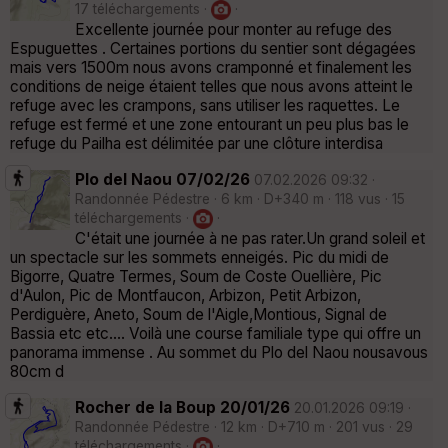
17 téléchargements ·
·
Excellente journée pour monter au refuge des
Espuguettes . Certaines portions du sentier sont dégagées
mais vers 1500m nous avons cramponné et finalement les
conditions de neige étaient telles que nous avons atteint le
refuge avec les crampons, sans utiliser les raquettes. Le
refuge est fermé et une zone entourant un peu plus bas le
refuge du Pailha est délimitée par une clôture interdisa
Plo del Naou 07/02/26
07.02.2026 09:32 ·
Randonnée Pédestre · 6 km · D+340 m · 118 vus · 15
téléchargements ·
·
C'était une journée à ne pas rater.Un grand soleil et
un spectacle sur les sommets enneigés. Pic du midi de
Bigorre, Quatre Termes, Soum de Coste Ouellière, Pic
d'Aulon, Pic de Montfaucon, Arbizon, Petit Arbizon,
Perdiguère, Aneto, Soum de l'Aigle,Montious, Signal de
Bassia etc etc.... Voilà une course familiale type qui offre un
panorama immense . Au sommet du Plo del Naou nousavous
80cm d
Rocher de la Boup 20/01/26
20.01.2026 09:19 ·
Randonnée Pédestre · 12 km · D+710 m · 201 vus · 29
téléchargements ·
·