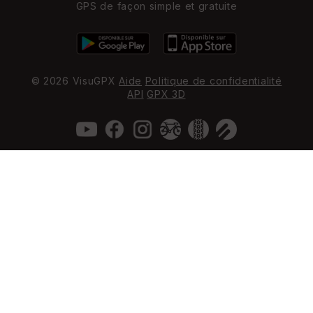
GPS de façon simple et gratuite
© 2026 VisuGPX
Aide
Politique de confidentialité
API
GPX 3D