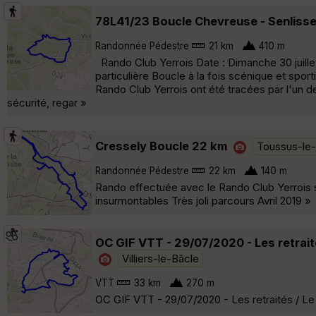
78L41/23 Boucle Chevreuse - Senlisse
Randonnée Pédestre
21 km
410 m
Rando Club Yerrois Date : Dimanche 30 juille
particulière Boucle à la fois scénique et spo
Rando Club Yerrois ont été tracées par l'un 
sécurité, regar »
Cressely Boucle 22 km
Toussus-le
Randonnée Pédestre
22 km
140 m
Rando effectuée avec le Rando Club Yerrois s
insurmontables Très joli parcours Avril 2019 »
OC GIF VTT - 29/07/2020 - Les retraité
Villiers-le-Bâcle
VTT
33 km
270 m
OC GIF VTT - 29/07/2020 - Les retraités / Le 