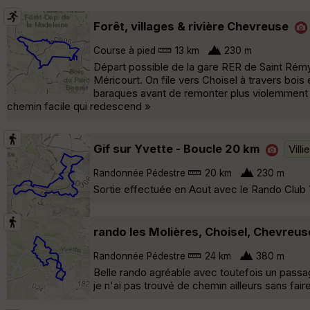
Forêt, villages & rivière Chevreuse
Course à pied
13 km
230 m
Départ possible de la gare RER de Saint Rémy
Méricourt. On file vers Choisel à travers bois
baraques avant de remonter plus violemment d
chemin facile qui redescend »
Gif sur Yvette - Boucle 20 km
Vill
Randonnée Pédestre
20 km
230 m
Sortie effectuée en Aout avec le Rando Club
rando les Molières, Choisel, Chevreus
Randonnée Pédestre
24 km
380 m
Belle rando agréable avec toutefois un passag
je n'ai pas trouvé de chemin ailleurs sans fair