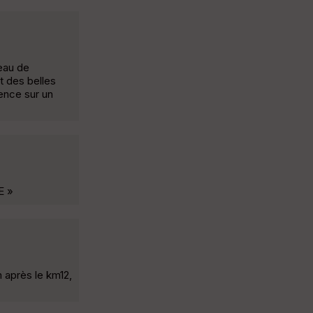
eau de
t des belles
ence sur un
E »
 après le km12,