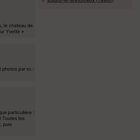
Voisins-le-Bretonneux (78960)
, le chateau de
sur Yvette »
 photos par ici :
e particulière :
t Toutes les
, puis