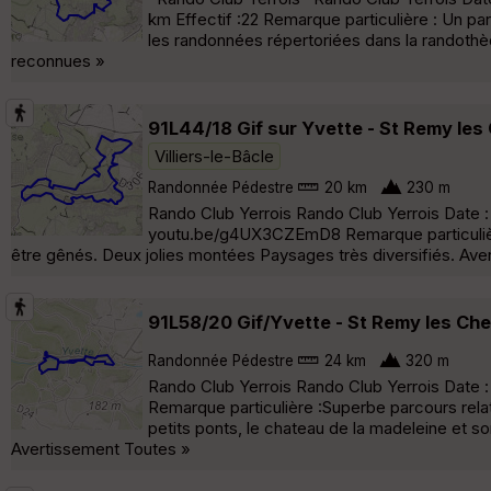
km Effectif :22 Remarque particulière : Un p
les randonnées répertoriées dans la randothè
reconnues »
91L44/18 Gif sur Yvette - St Remy les C
Villiers-le-Bâcle
Randonnée Pédestre
20 km
230 m
Rando Club Yerrois Rando Club Yerrois Date : M
youtu.be/g4UX3CZEmD8 Remarque particulière 
être gênés. Deux jolies montées Paysages très diversifiés. Ave
91L58/20 Gif/Yvette - St Remy les Ch
Randonnée Pédestre
24 km
320 m
Rando Club Yerrois Rando Club Yerrois Date : 
Remarque particulière :Superbe parcours re
petits ponts, le chateau de la madeleine et 
Avertissement Toutes »