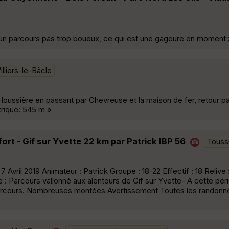
 un parcours pas trop boueux, ce qui est une gageure en moment 
illiers-le-Bâcle
Houssière en passant par Chevreuse et la maison de fer, retour p
trique: 545 m »
rt - Gif sur Yvette 22 km par Patrick IBP 56
Touss
Avril 2019 Animateur : Patrick Groupe : 18-22 Effectif : 18 Relive 
 Parcours vallonné aux alentours de Gif sur Yvette- A cette pér
 parcours. Nombreuses montées Avertissement Toutes les randonn