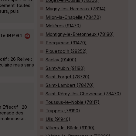
Loges-en-Josas (78350)
issement Toutes
Magny-les-Hameaux (78114)
urs, puis
Milon-la-Chapelle (78470)
Molières (91470)
Montigny-le-Bretonneux (78180)
tte IBP 61
Pecqueuse (91470)
Plouezoc'h (29252)
if : 26 Relive :
Saclay (91400)
ulaire mais sans
Saint-Aubin (91190)
Saint-Forget (78720)
Saint-Lambert (78470)
Saint-Rémy-lès-Chevreuse (78470)
Toussus-le-Noble (78117)
Effectif : 20
Trappes (78190)
omenade des
la malmousse.
Ulis (91940)
Villiers-le-Bâcle (91190)