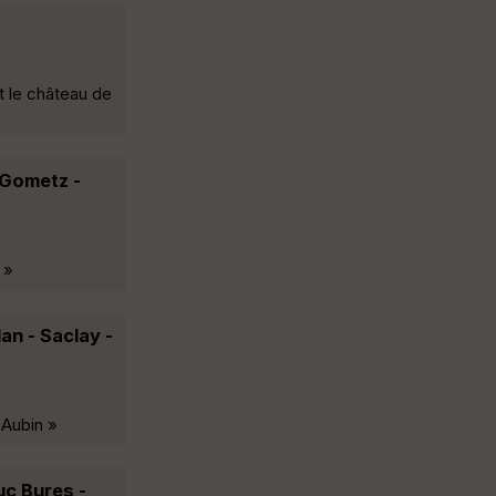
t le château de
 Gometz -
 »
an - Saclay -
 Aubin »
uc Bures -