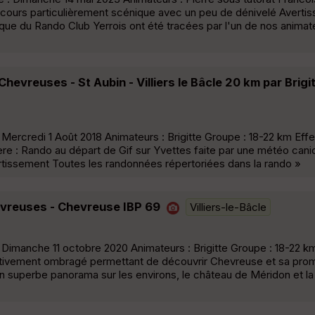
arcours particulièrement scénique avec un peu de dénivelé Avert
que du Rando Club Yerrois ont été tracées par l'un de nos animate
hevreuses - St Aubin - Villiers le Bâcle 20 km par Brigi
ercredi 1 Août 2018 Animateurs : Brigitte Groupe : 18-22 km Effect
: Rando au départ de Gif sur Yvettes faite par une météo canic
rtissement Toutes les randonnées répertoriées dans la rando »
evreuses - Chevreuse IBP 69
Villiers-le-Bâcle
Dimanche 11 octobre 2020 Animateurs : Brigitte Groupe : 18-22 km 
lativement ombragé permettant de découvrir Chevreuse et sa pr
son superbe panorama sur les environs, le château de Méridon et 