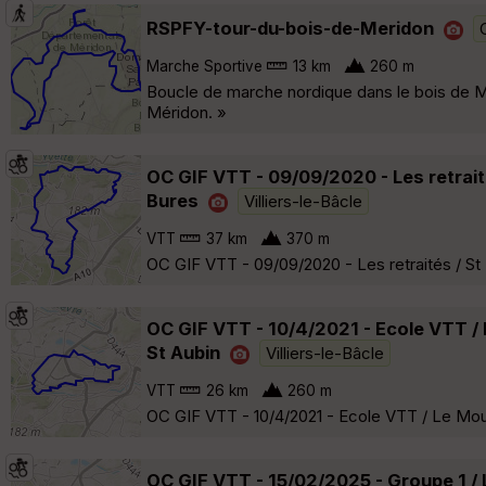
RSPFY-tour-du-bois-de-Meridon
Marche Sportive
13 km
260 m
Boucle de marche nordique dans le bois de Mér
Méridon. »
OC GIF VTT - 09/09/2020 - Les retrait
Bures
Villiers-le-Bâcle
VTT
37 km
370 m
OC GIF VTT - 09/09/2020 - Les retraités / St
OC GIF VTT - 10/4/2021 - Ecole VTT / L
St Aubin
Villiers-le-Bâcle
VTT
26 km
260 m
OC GIF VTT - 10/4/2021 - Ecole VTT / Le Moulo
OC GIF VTT - 15/02/2025 - Groupe 1 / L