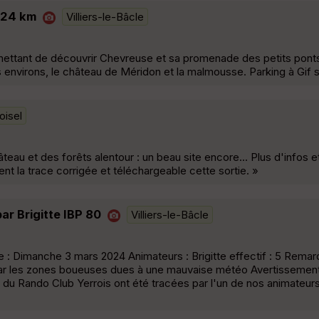
 -24 km
Villiers-le-Bâcle
ttant de découvrir Chevreuse et sa promenade des petits ponts
 environs, le château de Méridon et la malmousse. Parking à Gif 
oisel
au et des forêts alentour : un beau site encore... Plus d'infos et
 la trace corrigée et téléchargeable cette sortie. »
ar Brigitte IBP 80
Villiers-le-Bâcle
 Dimanche 3 mars 2024 Animateurs : Brigitte effectif : 5 Remarqu
 par les zones boueuses dues à une mauvaise météo Avertissemen
du Rando Club Yerrois ont été tracées par l'un de nos animateurs