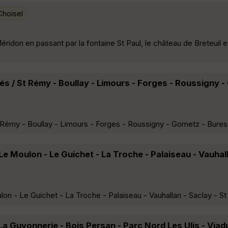
Choisel
idon en passant par la fontaine St Paul, le château de Breteuil e
és / St Rémy - Boullay - Limours - Forges - Roussigny -
 Rémy - Boullay - Limours - Forges - Roussigny - Gometz - Bures
e Moulon - Le Guichet - La Troche - Palaiseau - Vauhall
n - Le Guichet - La Troche - Palaiseau - Vauhallan - Saclay - St
a Guyonnerie - Bois Persan - Parc Nord Les Ulis - Viad