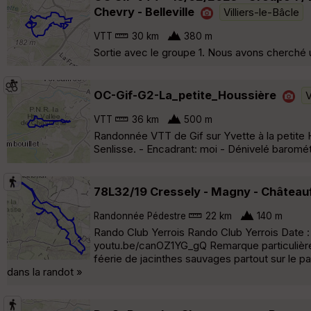
Chevry - Belleville
Villiers-le-Bâcle
VTT
30 km
380 m
Sortie avec le groupe 1. Nous avons cherché
OC-Gif-G2-La_petite_Houssière
V
VTT
36 km
500 m
Randonnée VTT de Gif sur Yvette à la petite 
Senlisse. - Encadrant: moi - Dénivelé baromé
78L32/19 Cressely - Magny - Châteaufo
Randonnée Pédestre
22 km
140 m
Rando Club Yerrois Rando Club Yerrois Date : 7 
youtu.be/canOZ1YG_gQ Remarque particulière :
féerie de jacinthes sauvages partout sur le
dans la randot »