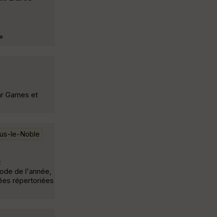
»
ar Garnes et
us-le-Noble
:
iode de l'année,
ées répertoriées