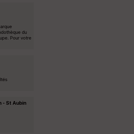
marque
randothèque du
oupe. Pour votre
ltés
 - St Aubin