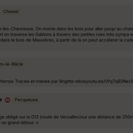
Choisel
-lès-Chevreuse. On monte dans les bois pour aller jusqu'au chat
 et on traverse les Sablons à travers des petites rues très sympa e
ans le bois de Mauvières, à partir de là on peut accélerer la cad
iers-le-Bâcle
 Yerrois Tracée et menée par Brigitte reliveyoutu.be/VfqTqB2NeU
e
Pecqueuse
e obligé sur la D13 (route de Versailles)sur une distance de 250m
e un grand détour. »