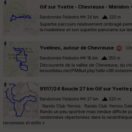
Gif sur Yvette - Chevreuse - Méridon
Randonnée Pédestre
24 km
320 m
Superbe parcours relativement ombragé perme
la madeleine et son superbe panorama sur les
Yvelines, autour de Chevreuse
Ch
Randonnée Pédestre
18 km
350 m
Découverte de la vallée de Chevreuse, du châte
lemontbleu.net/PMBurl.php?idAr=68 notamment
91l17/24 Boucle 27 km Gif sur Yvette p
Randonnée Pédestre
27 km
520 m
Rando Club Yerrois Rando Club Yerrois Date :
Rando un peu sportive mais rendue difficile
randonnées répertoriées dans la randothèque 
reconnues et enfin »