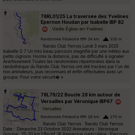
78RL01/25 La traversée des Yvelines
Epernon Houdan par Isabelle IBP 82
Vieille-Église-en-Yvelines
Randonnée Pédestre
34 km
330 m
Rando Club Yerrois Lundi 3 mars 2025
Isabelle G 7 Un très beau parcours magnifié par une météo aux
petits oignons. Hormis la distance, pas de difficulté à signaler
Avertissement Toutes les randonnées répertoriées dans la
randothèque du Rando Club Yerrois ont été tracées par l'un de
nos animateurs, puis reconnues et enfin effectuées avec un
groupe. Pour votre sécurit� »
78L79/22 Boucle 28 km autour de
Versailles par Véronique IBP67
Versailles
Randonnée Pédestre
28 km
270 m
Rando Club Yerrois Rando Club Yerrois
Date : Dimanche 23 Octobre 2022 Animateurs : Véronique
Groupe : 25-30 km Effectif :18 Remarque particulière : Parcours