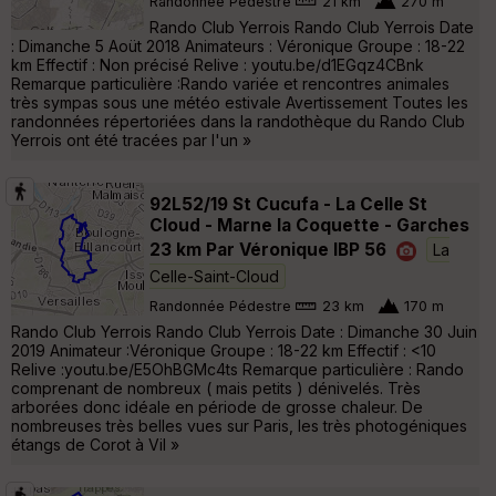
Randonnée Pédestre
21 km
270 m
Rando Club Yerrois Rando Club Yerrois Date
: Dimanche 5 Aoüt 2018 Animateurs : Véronique Groupe : 18-22
km Effectif : Non précisé Relive : youtu.be/d1EGqz4CBnk
Remarque particulière :Rando variée et rencontres animales
très sympas sous une météo estivale Avertissement Toutes les
randonnées répertoriées dans la randothèque du Rando Club
Yerrois ont été tracées par l'un »
92L52/19 St Cucufa - La Celle St
Cloud - Marne la Coquette - Garches
23 km Par Véronique IBP 56
La
Celle-Saint-Cloud
Randonnée Pédestre
23 km
170 m
Rando Club Yerrois Rando Club Yerrois Date : Dimanche 30 Juin
2019 Animateur :Véronique Groupe : 18-22 km Effectif : <10
Relive :youtu.be/E5OhBGMc4ts Remarque particulière : Rando
comprenant de nombreux ( mais petits ) dénivelés. Très
arborées donc idéale en période de grosse chaleur. De
nombreuses très belles vues sur Paris, les très photogéniques
étangs de Corot à Vil »