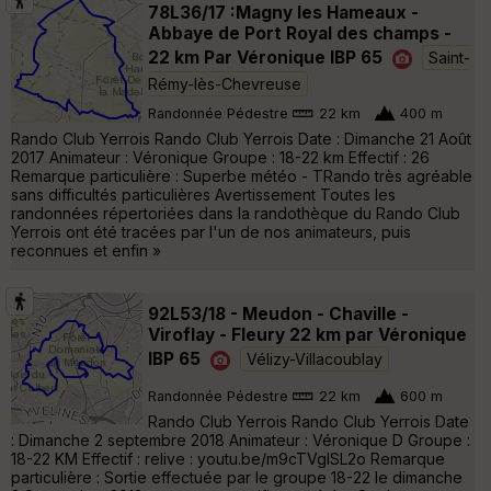
78L36/17 :Magny les Hameaux -
Abbaye de Port Royal des champs -
22 km Par Véronique IBP 65
Saint-
Rémy-lès-Chevreuse
Randonnée Pédestre
22 km
400 m
Rando Club Yerrois Rando Club Yerrois Date : Dimanche 21 Août
2017 Animateur : Véronique Groupe : 18-22 km Effectif : 26
Remarque particulière : Superbe météo - TRando très agréable
sans difficultés particulières Avertissement Toutes les
randonnées répertoriées dans la randothèque du Rando Club
Yerrois ont été tracées par l'un de nos animateurs, puis
reconnues et enfin »
92L53/18 - Meudon - Chaville -
Viroflay - Fleury 22 km par Véronique
IBP 65
Vélizy-Villacoublay
Randonnée Pédestre
22 km
600 m
Rando Club Yerrois Rando Club Yerrois Date
: Dimanche 2 septembre 2018 Animateur : Véronique D Groupe :
18-22 KM Effectif : relive : youtu.be/m9cTVglSL2o Remarque
particulière : Sortie effectuée par le groupe 18-22 le dimanche