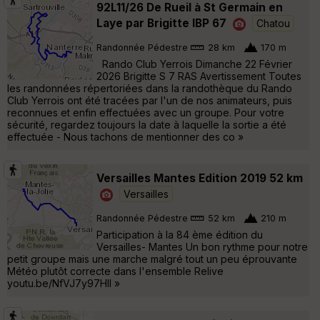
92L11/26 De Rueil à St Germain en
Laye par Brigitte IBP 67
Chatou
Randonnée Pédestre
28 km
170 m
Rando Club Yerrois Dimanche 22 Février
2026 Brigitte S 7 RAS Avertissement Toutes
les randonnées répertoriées dans la randothèque du Rando
Club Yerrois ont été tracées par l'un de nos animateurs, puis
reconnues et enfin effectuées avec un groupe. Pour votre
sécurité, regardez toujours la date à laquelle la sortie a été
effectuée - Nous tachons de mentionner des co »
Versailles Mantes Edition 2019 52 km
Versailles
Randonnée Pédestre
52 km
210 m
Participation à la 84 ème édition du
Versailles- Mantes Un bon rythme pour notre
petit groupe mais une marche malgré tout un peu éprouvante
Météo plutôt correcte dans l'ensemble Relive
youtu.be/NfVJ7y97HlI »