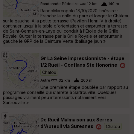
Randonnée Pédestre
12 km
140 m
RandoMarcopolo 18/10/2020 Itinéraire :
Franchir la grille du parc et longer le Château
sur la gauche. A la petite terrasse (Pavillon Henri IV à droite)
continuer jusqu'à la table d'orientation et emprunter la terrasse
de Saint-Germain-en-Laye qui conduit à l'Etoile de la Grille
Royale. Quitter la terrasse par la Grille Royale et emprunter à
gauche le GRP de la Ceinture Verte (balisage jaun »
Gr La Seine impressionniste - étape
1/2 Rueil - Conflans Ste Honorine
Chatou
Autre
32 km
200 m
Une première étape doublée par rapport au
programme conseillé qui s'arrête à Sartrouville. Quelques
passages vraiment peu intéressants notamment vers
Sartrouville »
De Rueil Malmaison aux Serres
d'Auteuil via Suresnes
Chatou