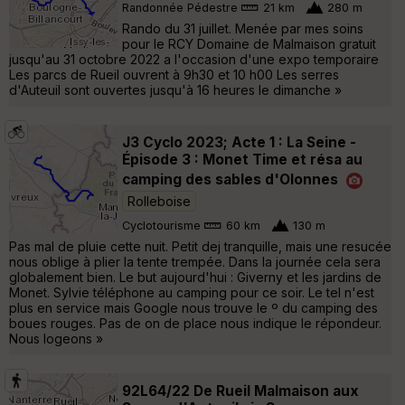
Randonnée Pédestre
21 km
280 m
Rando du 31 juillet. Menée par mes soins
pour le RCY Domaine de Malmaison gratuit
jusqu'au 31 octobre 2022 a l'occasion d'une expo temporaire
Les parcs de Rueil ouvrent à 9h30 et 10 h00 Les serres
d'Auteuil sont ouvertes jusqu'à 16 heures le dimanche »
J3 Cyclo 2023; Acte 1 : La Seine -
Épisode 3 : Monet Time et résa au
camping des sables d'Olonnes
Rolleboise
Cyclotourisme
60 km
130 m
Pas mal de pluie cette nuit. Petit dej tranquille, mais une resucée
nous oblige à plier la tente trempée. Dans la journée cela sera
globalement bien. Le but aujourd'hui : Giverny et les jardins de
Monet. Sylvie téléphone au camping pour ce soir. Le tel n'est
plus en service mais Google nous trouve le º du camping des
boues rouges. Pas de on de place nous indique le répondeur.
Nous logeons »
92L64/22 De Rueil Malmaison aux