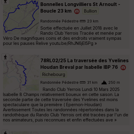
Bonnelles Longvilliers St Arnoult -
Boucle 23 km
Bullion
Randonnée Pédestre
23 km
Sortie effectuée en Juillet 2018 avec le
Rando Club Yerrois Tracée et menée par
Véro De magnifiques coins et des endroits vraiment sympas
pour les pauses Relive youtu.be/RhJN6jEI5Pg »
78RL02/25 La traversée des Yvelines
Houdan Breval par Isabelle IBP 76
Richebourg
Randonnée Pédestre
31 km
250 m
Rando Club Yerrois Lundi 10 Mars 2025
Isabelle 8 Champs relativement boueux en cette saison. La
seconde partie de cette traversée des Yvelines est moins
spectaculaire que la première ( Epernon-Houdan)
Avertissement Toutes les randonnées répertoriées dans la
randothèque du Rando Club Yerrois ont été tracées par l'un de
nos animateurs, puis reconnues et enfin effectuées ave »