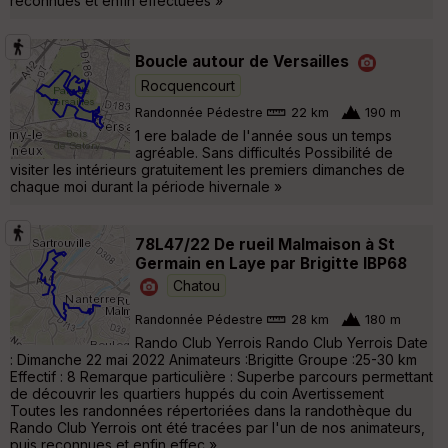
reconnues et enfin effectuées »
Boucle autour de Versailles
Rocquencourt
Randonnée Pédestre
22 km
190 m
1 ere balade de l'année sous un temps
agréable. Sans difficultés Possibilité de
visiter les intérieurs gratuitement les premiers dimanches de
chaque moi durant la période hivernale »
78L47/22 De rueil Malmaison à St
Germain en Laye par Brigitte IBP68
Chatou
Randonnée Pédestre
28 km
180 m
Rando Club Yerrois Rando Club Yerrois Date
: Dimanche 22 mai 2022 Animateurs :Brigitte Groupe :25-30 km
Effectif : 8 Remarque particulière : Superbe parcours permettant
de découvrir les quartiers huppés du coin Avertissement
Toutes les randonnées répertoriées dans la randothèque du
Rando Club Yerrois ont été tracées par l'un de nos animateurs,
puis reconnues et enfin effec »