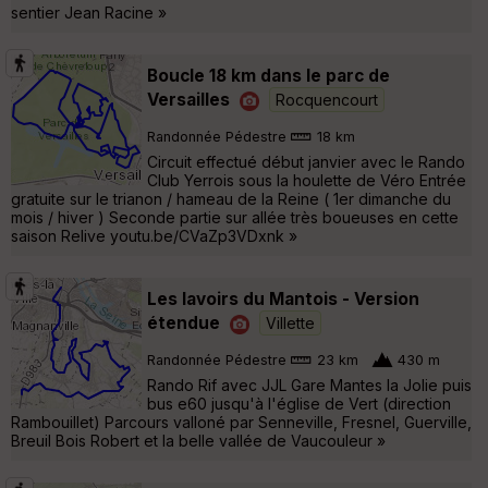
sentier Jean Racine »
Boucle 18 km dans le parc de
Versailles
Rocquencourt
Randonnée Pédestre
18 km
Circuit effectué début janvier avec le Rando
Club Yerrois sous la houlette de Véro Entrée
gratuite sur le trianon / hameau de la Reine ( 1er dimanche du
mois / hiver ) Seconde partie sur allée très boueuses en cette
saison Relive youtu.be/CVaZp3VDxnk »
Les lavoirs du Mantois - Version
étendue
Villette
Randonnée Pédestre
23 km
430 m
Rando Rif avec JJL Gare Mantes la Jolie puis
bus e60 jusqu'à l'église de Vert (direction
Rambouillet) Parcours valloné par Senneville, Fresnel, Guerville,
Breuil Bois Robert et la belle vallée de Vaucouleur »