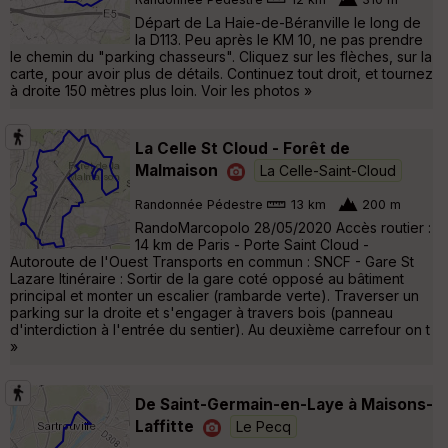
Départ de La Haie-de-Béranville le long de
la D113. Peu après le KM 10, ne pas prendre
le chemin du "parking chasseurs". Cliquez sur les flèches, sur la
carte, pour avoir plus de détails. Continuez tout droit, et tournez
à droite 150 mètres plus loin. Voir les photos »
La Celle St Cloud - Forêt de
Malmaison
La Celle-Saint-Cloud
Randonnée Pédestre
13 km
200 m
RandoMarcopolo 28/05/2020 Accès routier :
14 km de Paris - Porte Saint Cloud -
Autoroute de l'Ouest Transports en commun : SNCF - Gare St
Lazare Itinéraire : Sortir de la gare coté opposé au bâtiment
principal et monter un escalier (rambarde verte). Traverser un
parking sur la droite et s'engager à travers bois (panneau
d'interdiction à l'entrée du sentier). Au deuxième carrefour on t
»
De Saint-Germain-en-Laye à Maisons-
Laffitte
Le Pecq