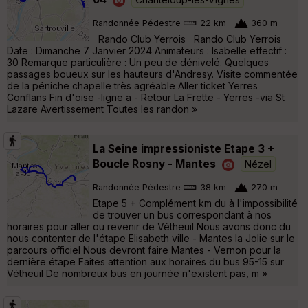
Randonnée Pédestre
22 km
360 m
Rando Club Yerrois Rando Club Yerrois
Date : Dimanche 7 Janvier 2024 Animateurs : Isabelle effectif :
30 Remarque particulière : Un peu de dénivelé. Quelques
passages boueux sur les hauteurs d'Andresy. Visite commentée
de la péniche chapelle très agréable Aller ticket Yerres
Conflans Fin d'oise -ligne a - Retour La Frette - Yerres -via St
Lazare Avertissement Toutes les randon »
La Seine impressioniste Etape 3 +
Boucle Rosny - Mantes
Nézel
Randonnée Pédestre
38 km
270 m
Etape 5 + Complément km du à l'impossibilité
de trouver un bus correspondant à nos
horaires pour aller ou revenir de Vétheuil Nous avons donc du
nous contenter de l'étape Elisabeth ville - Mantes la Jolie sur le
parcours officiel Nous devront faire Mantes - Vernon pour la
dernière étape Faites attention aux horaires du bus 95-15 sur
Vétheuil De nombreux bus en journée n'existent pas, m »