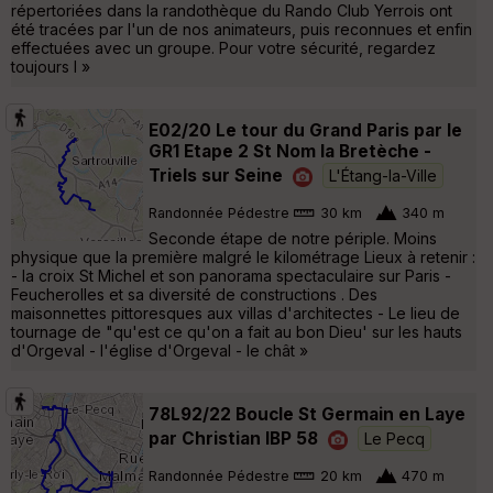
répertoriées dans la randothèque du Rando Club Yerrois ont
été tracées par l'un de nos animateurs, puis reconnues et enfin
effectuées avec un groupe. Pour votre sécurité, regardez
toujours l »
E02/20 Le tour du Grand Paris par le
GR1 Etape 2 St Nom la Bretèche -
Triels sur Seine
L'Étang-la-Ville
Randonnée Pédestre
30 km
340 m
Seconde étape de notre périple. Moins
physique que la première malgré le kilométrage Lieux à retenir :
- la croix St Michel et son panorama spectaculaire sur Paris -
Feucherolles et sa diversité de constructions . Des
maisonnettes pittoresques aux villas d'architectes - Le lieu de
tournage de "qu'est ce qu'on a fait au bon Dieu' sur les hauts
d'Orgeval - l'église d'Orgeval - le chât »
78L92/22 Boucle St Germain en Laye
par Christian IBP 58
Le Pecq
Randonnée Pédestre
20 km
470 m