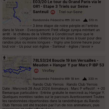
E03/20 Le tour du Grand Paris via le
GR1 - Etape 3 Triels sur Seine -
Santeuil
Triel-sur-Seine
Randonnée Pédestre
30 km
510 m
3 ème étape de notre périple et l'entrée
dans le Vexin - Evecquemont: Petit village sympa méritant un
arrêt - le château de la Villette à Condécourt ainsi que le
domaine - Longuesse célèbre pour les ânes à louer pour des
randos plus ou moins longues - Vigny une bonne heure pour
tout voir - Us pour son église - Santeuil - église / lavoir »
78L53/24 Boucle 19 km Versailles -
Meudon + Hangar Y par Marc P IBP 53
Viroflay
Randonnée Pédestre
18 km
330 m
Rando Club Yerrois Rando Club Yerrois
Date : Mercredi 28 Aout 2024 Animateurs : Marc P effectif : +-20
Remarque particulière : Entrée gratuite le mercredi au Hangar Y.
Quelques montées raides sur le parcours Avertissement Toutes
les randonnées répertoriées dans la randothèque du Rando
Club Yerrois ont été tracées par l'un de nos animateurs, puis