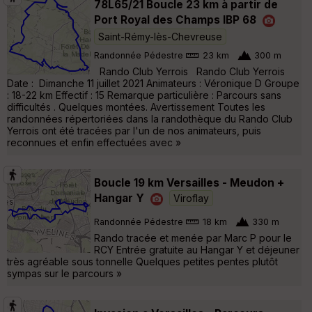
78L65/21 Boucle 23 km à partir de
Port Royal des Champs IBP 68
Saint-Rémy-lès-Chevreuse
Randonnée Pédestre
23 km
300 m
Rando Club Yerrois Rando Club Yerrois
Date : Dimanche 11 juillet 2021 Animateurs : Véronique D Groupe
: 18-22 km Effectif : 15 Remarque particulière : Parcours sans
difficultés . Quelques montées. Avertissement Toutes les
randonnées répertoriées dans la randothèque du Rando Club
Yerrois ont été tracées par l'un de nos animateurs, puis
reconnues et enfin effectuées avec »
Boucle 19 km Versailles - Meudon +
Hangar Y
Viroflay
Randonnée Pédestre
18 km
330 m
Rando tracée et menée par Marc P pour le
RCY Entrée gratuite au Hangar Y et déjeuner
très agréable sous tonnelle Quelques petites pentes plutôt
sympas sur le parcours »