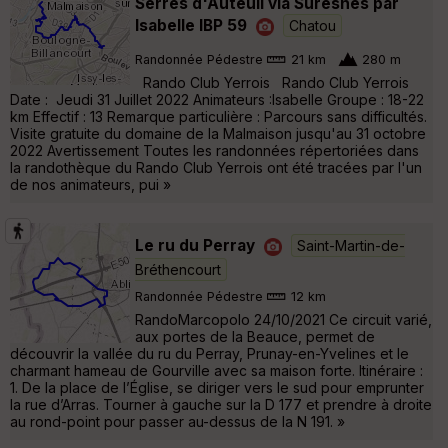
Serres d'Auteuil via Suresnes par
Isabelle IBP 59
Chatou
Randonnée Pédestre
21 km
280 m
Rando Club Yerrois Rando Club Yerrois
Date : Jeudi 31 Juillet 2022 Animateurs :Isabelle Groupe : 18-22
km Effectif : 13 Remarque particulière : Parcours sans difficultés.
Visite gratuite du domaine de la Malmaison jusqu'au 31 octobre
2022 Avertissement Toutes les randonnées répertoriées dans
la randothèque du Rando Club Yerrois ont été tracées par l'un
de nos animateurs, pui »
Le ru du Perray
Saint-Martin-de-
Bréthencourt
Randonnée Pédestre
12 km
RandoMarcopolo 24/10/2021 Ce circuit varié,
aux portes de la Beauce, permet de
découvrir la vallée du ru du Perray, Prunay-en-Yvelines et le
charmant hameau de Gourville avec sa maison forte. Itinéraire :
1. De la place de l’Église, se diriger vers le sud pour emprunter
la rue d’Arras. Tourner à gauche sur la D 177 et prendre à droite
au rond-point pour passer au-dessus de la N 191. »