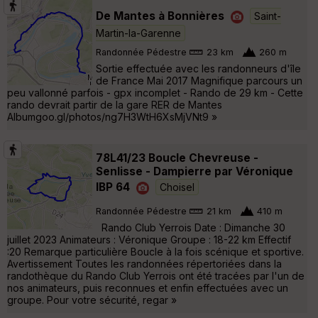
De Mantes à Bonnières
Saint-
Martin-la-Garenne
Randonnée Pédestre
23 km
260 m
Sortie effectuée avec les randonneurs d'île
de France Mai 2017 Magnifique parcours un
peu vallonné parfois - gpx incomplet - Rando de 29 km - Cette
rando devrait partir de la gare RER de Mantes
Albumgoo.gl/photos/ng7H3WtH6XsMjVNt9 »
78L41/23 Boucle Chevreuse -
Senlisse - Dampierre par Véronique
IBP 64
Choisel
Randonnée Pédestre
21 km
410 m
Rando Club Yerrois Date : Dimanche 30
juillet 2023 Animateurs : Véronique Groupe : 18-22 km Effectif
:20 Remarque particulière Boucle à la fois scénique et sportive.
Avertissement Toutes les randonnées répertoriées dans la
randothèque du Rando Club Yerrois ont été tracées par l'un de
nos animateurs, puis reconnues et enfin effectuées avec un
groupe. Pour votre sécurité, regar »