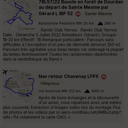
78L57/22 Boucle en forêt de Dourdan
au départ de Sainte Mesme par
Gérard L IBP 52
Sainte-Mesme
Randonnée Pédestre
20 km
280 m
Rando Club Yerrois Rando Club Yerrois
Date : Dimanche 3 Juillet 2022 Animateurs :Gérard L Groupe :
18-22 km Effectif : 18 Remarque particulière : Parcours sans
difficultés à l'exception d'un peu de dénivelé (environ 350 m).
Parcours très agréable sous beau temps car ombragé la plupart
du temps Avertissement Toutes les randonnées répertoriées
dans la randothèque du Rand »
Nav retour Chavenay LFPX
Villepreux
Vol motorisé
213 km
1460 m
Après de bons échanges et la découverte
d'un avion, nous repartons avec uné météo
plus couverte. Extraction d'images vidéo lors du montage Plus
de photos et les vidéos par ici aero-montbleu.net/AMBurl.php?
idAr=114 notamment la carte OACI. »