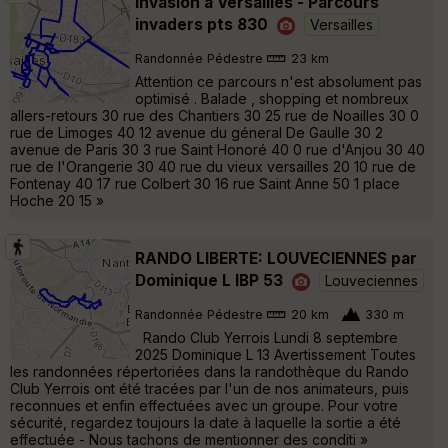
Invasion a Versailles - Parcours
invaders pts 830
Versailles
Randonnée Pédestre
23 km
Attention ce parcours n'est absolument pas
optimisé . Balade , shopping et nombreux
allers-retours 30 rue des Chantiers 30 25 rue de Noailles 30 0
rue de Limoges 40 12 avenue du géneral De Gaulle 30 2
avenue de Paris 30 3 rue Saint Honoré 40 0 rue d'Anjou 30 40
rue de l'Orangerie 30 40 rue du vieux versailles 20 10 rue de
Fontenay 40 17 rue Colbert 30 16 rue Saint Anne 50 1 place
Hoche 20 15 »
RANDO LIBERTE: LOUVECIENNES par
Dominique L IBP 53
Louveciennes
Randonnée Pédestre
20 km
330 m
Rando Club Yerrois Lundi 8 septembre
2025 Dominique L 13 Avertissement Toutes
les randonnées répertoriées dans la randothèque du Rando
Club Yerrois ont été tracées par l'un de nos animateurs, puis
reconnues et enfin effectuées avec un groupe. Pour votre
sécurité, regardez toujours la date à laquelle la sortie a été
effectuée - Nous tachons de mentionner des conditi »