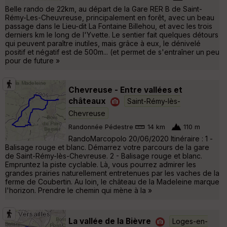
Belle rando de 22km, au départ de la Gare RER B de Saint-
Rémy-Les-Cheuvreuse, principalement en forêt, avec un beau
passage dans le Lieu-dit La Fontaine Billehou, et avec les trois
derniers km le long de l'Yvette. Le sentier fait quelques détours
qui peuvent paraître inutiles, mais grâce à eux, le dénivelé
positif et négatif est de 500m... (et permet de s'entraîner un peu
pour de future »
Chevreuse - Entre vallées et
châteaux
Saint-Rémy-lès-
Chevreuse
Randonnée Pédestre
14 km
110 m
RandoMarcopolo 20/06/2020 Itinéraire : 1 -
Balisage rouge et blanc. Démarrez votre parcours de la gare
de Saint-Rémy-lès-Chevreuse. 2 - Balisage rouge et blanc.
Empruntez la piste cyclable. Là, vous pourrez admirer les
grandes prairies naturellement entretenues par les vaches de la
ferme de Coubertin. Au loin, le château de la Madeleine marque
l'horizon. Prendre le chemin qui mène à la »
La vallée de la Bièvre
Loges-en-