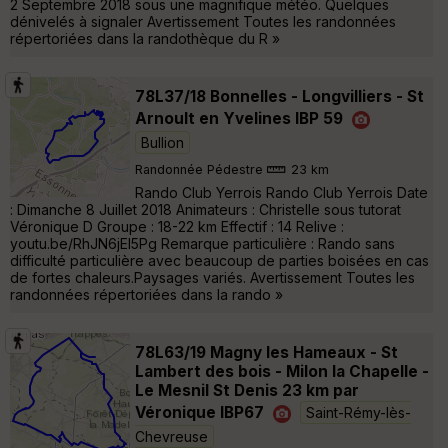
2 Septembre 2018 sous une magnifique météo. Quelques
dénivelés à signaler Avertissement Toutes les randonnées
répertoriées dans la randothèque du R »
78L37/18 Bonnelles - Longvilliers - St
Arnoult en Yvelines IBP 59
Bullion
Randonnée Pédestre
23 km
Rando Club Yerrois Rando Club Yerrois Date
: Dimanche 8 Juillet 2018 Animateurs : Christelle sous tutorat
Véronique D Groupe : 18-22 km Effectif : 14 Relive :
youtu.be/RhJN6jEI5Pg Remarque particulière : Rando sans
difficulté particulière avec beaucoup de parties boisées en cas
de fortes chaleurs.Paysages variés. Avertissement Toutes les
randonnées répertoriées dans la rando »
78L63/19 Magny les Hameaux - St
Lambert des bois - Milon la Chapelle -
Le Mesnil St Denis 23 km par
Véronique IBP67
Saint-Rémy-lès-
Chevreuse