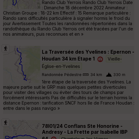
Rando Club Yerrois Rando Club Yerrois Date
: Dimanche 18 décembre 2022 Animateur :
Christian Groupe : 18-22 km Effectif : 15 Remarque particulière :
Rando sans difficultés particulière à signaler hormis le froid du
jour Avertissement Toutes les randonnées répertoriées dans la
randothèque du Rando Club Yerrois ont été tracées par l'un de
nos animateurs, puis reconnues et en »
La Traversée des Yvelines : Epernon -
Houdan 34 km Etape 1
Vieille-
Église-en-Yvelines
Randonnée Pédestre
34 km
330 m
1ère étape de la traversée des Yvelines. La
majeure partie suit le GRP mais quelques petites diverticules
pour visiter des villages ou éviter des tours de champs par
forcément intéressants Pas de difficultés sur le terrain hormis la
distance Epernon : tarification SNCF hors Ile de France Houdan :
entre dans le pass navigo »
78l01/24 Conflans Ste Honorine -
Andresy - La Frette par Isabelle IBP
64
Chanteloup-les-Vignes