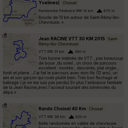
Yvelines)
Choisel
Randonnée Pédestre
14 km
670 m
Boucle de 13 km autour de Saint-Rémy-lès-
Chevreuse. »
Jean RACINE VTT 30 KM 2015
Saint-
Rémy-lès-Chevreuse
VTT
31 km
390 m
Tres bonne matinée de VTT , pas beaucoup
de boue ,du soleil , un choix de parcours
excellent : montée , descente, plat single ,
forét et plaine . J'ai fait le parcours avec mon fils (12 ans), un
ami et son garçon qui roule plutôt bien. Trés bon flechage et
balisage ( je ne me suis pas perdu) En plus l'ambiance familiale
de la Jean Racine,avec l'acceuil souriant des bénévoles du
dépa »
Rando Choisel 40 Km
Choisel
VTT
38 km
620 m
Belle randonnée en vallée de chevreuse.