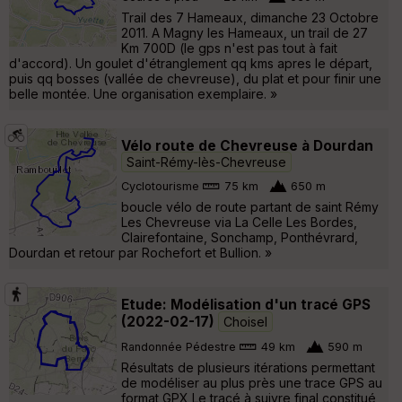
Trail des 7 Hameaux, dimanche 23 Octobre
2011. A Magny les Hameaux, un trail de 27
Km 700D (le gps n'est pas tout à fait
d'accord). Un goulet d'étranglement qq kms apres le départ,
puis qq bosses (vallée de chevreuse), du plat et pour finir une
belle montée. Une organisation exemplaire. »
Vélo route de Chevreuse à Dourdan
Saint-Rémy-lès-Chevreuse
Cyclotourisme
75 km
650 m
boucle vélo de route partant de saint Rémy
Les Chevreuse via La Celle Les Bordes,
Clairefontaine, Sonchamp, Ponthévrard,
Dourdan et retour par Rochefort et Bullion. »
Etude: Modélisation d'un tracé GPS
(2022-02-17)
Choisel
Randonnée Pédestre
49 km
590 m
Résultats de plusieurs itérations permettant
de modéliser au plus près une trace GPS au
format GPX Le tracé à suivre final constitué