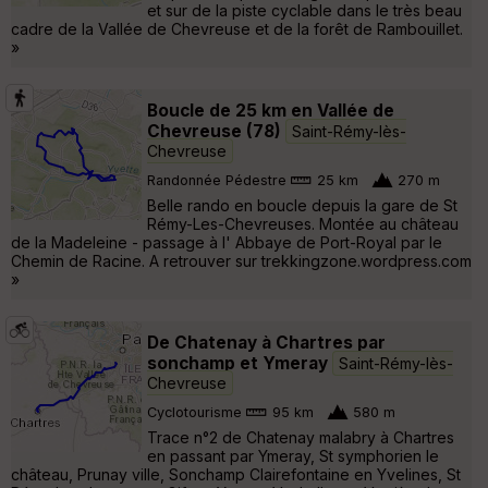
et sur de la piste cyclable dans le très beau
cadre de la Vallée de Chevreuse et de la forêt de Rambouillet.
»
Boucle de 25 km en Vallée de
Chevreuse (78)
Saint-Rémy-lès-
Chevreuse
Randonnée Pédestre
25 km
270 m
Belle rando en boucle depuis la gare de St
Rémy-Les-Chevreuses. Montée au château
de la Madeleine - passage à l' Abbaye de Port-Royal par le
Chemin de Racine. A retrouver sur trekkingzone.wordpress.com
»
De Chatenay à Chartres par
sonchamp et Ymeray
Saint-Rémy-lès-
Chevreuse
Cyclotourisme
95 km
580 m
Trace n°2 de Chatenay malabry à Chartres
en passant par Ymeray, St symphorien le
château, Prunay ville, Sonchamp Clairefontaine en Yvelines, St