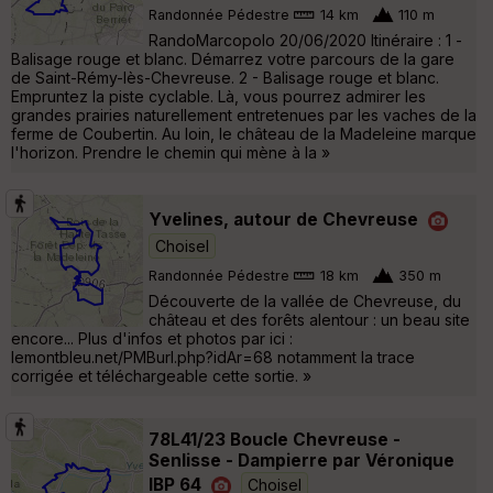
Randonnée Pédestre
14 km
110 m
RandoMarcopolo 20/06/2020 Itinéraire : 1 -
Balisage rouge et blanc. Démarrez votre parcours de la gare
de Saint-Rémy-lès-Chevreuse. 2 - Balisage rouge et blanc.
Empruntez la piste cyclable. Là, vous pourrez admirer les
grandes prairies naturellement entretenues par les vaches de la
ferme de Coubertin. Au loin, le château de la Madeleine marque
l'horizon. Prendre le chemin qui mène à la »
Yvelines, autour de Chevreuse
Choisel
Randonnée Pédestre
18 km
350 m
Découverte de la vallée de Chevreuse, du
château et des forêts alentour : un beau site
encore... Plus d'infos et photos par ici :
lemontbleu.net/PMBurl.php?idAr=68 notamment la trace
corrigée et téléchargeable cette sortie. »
78L41/23 Boucle Chevreuse -
Senlisse - Dampierre par Véronique
IBP 64
Choisel