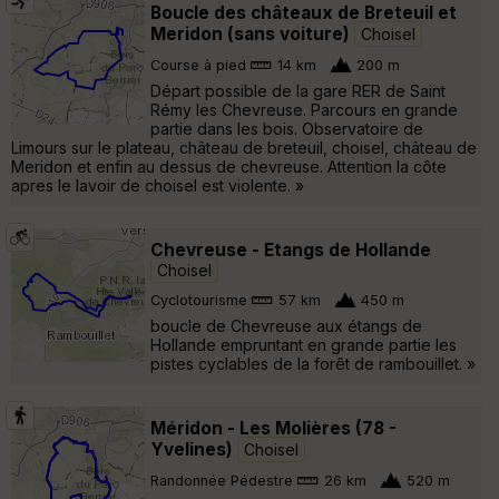
Boucle des châteaux de Breteuil et
Meridon (sans voiture)
Choisel
Course à pied
14 km
200 m
Départ possible de la gare RER de Saint
Rémy les Chevreuse. Parcours en grande
partie dans les bois. Observatoire de
Limours sur le plateau, château de breteuil, choisel, château de
Meridon et enfin au dessus de chevreuse. Attention la côte
apres le lavoir de choisel est violente. »
Chevreuse - Etangs de Hollande
Choisel
Cyclotourisme
57 km
450 m
boucle de Chevreuse aux étangs de
Hollande empruntant en grande partie les
pistes cyclables de la forêt de rambouillet. »
Méridon - Les Molières (78 -
Yvelines)
Choisel
Randonnée Pédestre
26 km
520 m