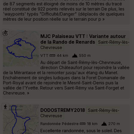
de 87 segments est éloigné de moins de 10 mètres du tracé
réel constitué de 922 points relevés sur le terrain De plus, les
'waypoints' typés "Difficulté/Danger" (déplacés de quelques
mètres de leur position réelle sur le terrain pour p »
MJC Palaiseau VTT : Variante autour
de la Rando de Renards
Saint-Rémy-lès-
Chevreuse
VTT
44 km
550 m
Au départ de Saint-Rémy-lès-Chevreuse,
direction Châteaufort pour rejoindre la vallée
de la Mérantaise et la remonter jusqu'aux étang du Manet.
Enchaînement de singles ludiques dans la Foret Domaniale de
Port-Royal avant de rejoindre le Mesnil-Saint-Denis puis la
vallée de l'Yvette. Retour vers Saint-Rémy via Saint-Forget et
Chevreuse. »
DODOSTREMY2018
Saint-Rémy-lès-
Chevreuse
Randonnée Pédestre
18 km
270 m
Excellente randonnée, sous le soleil. Des