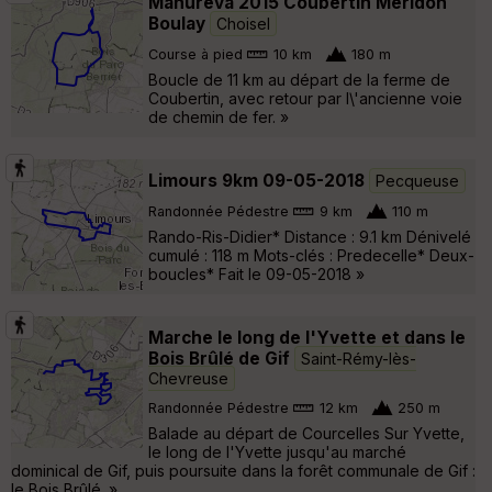
Manureva 2015 Coubertin Méridon
Boulay
Choisel
Course à pied
10 km
180 m
Boucle de 11 km au départ de la ferme de
Coubertin, avec retour par l\'ancienne voie
de chemin de fer. »
Limours 9km 09-05-2018
Pecqueuse
Randonnée Pédestre
9 km
110 m
Rando-Ris-Didier* Distance : 9.1 km Dénivelé
cumulé : 118 m Mots-clés : Predecelle* Deux-
boucles* Fait le 09-05-2018 »
Marche le long de l'Yvette et dans le
Bois Brûlé de Gif
Saint-Rémy-lès-
Chevreuse
Randonnée Pédestre
12 km
250 m
Balade au départ de Courcelles Sur Yvette,
le long de l'Yvette jusqu'au marché
dominical de Gif, puis poursuite dans la forêt communale de Gif :
le Bois Brûlé. »