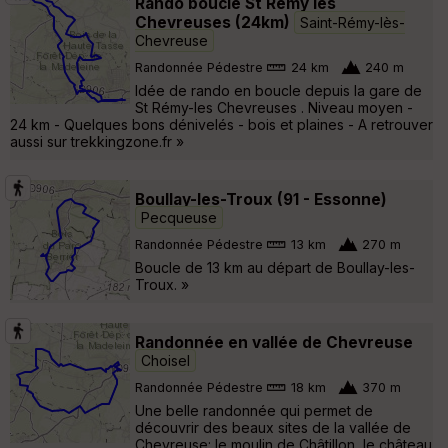
Rando boucle St Rémy les
Chevreuses (24km)
Saint-Rémy-lès-
Chevreuse
Randonnée Pédestre
24 km
240 m
Idée de rando en boucle depuis la gare de
St Rémy-les Chevreuses . Niveau moyen -
24 km - Quelques bons dénivelés - bois et plaines - A retrouver
aussi sur trekkingzone.fr »
Boullay-les-Troux (91 - Essonne)
Pecqueuse
Randonnée Pédestre
13 km
270 m
Boucle de 13 km au départ de Boullay-les-
Troux. »
Randonnée en vallée de Chevreuse
Choisel
Randonnée Pédestre
18 km
370 m
Une belle randonnée qui permet de
découvrir des beaux sites de la vallée de
Chevreuse: le moulin de Châtillon, le château