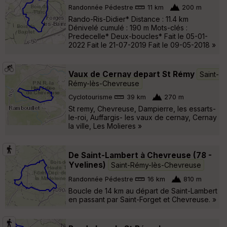
Randonnée Pédestre
11 km
200 m
Rando-Ris-Didier* Distance : 11.4 km
Dénivelé cumulé : 190 m Mots-clés :
Predecelle* Deux-boucles* Fait le 05-01-
2022 Fait le 21-07-2019 Fait le 09-05-2018 »
Vaux de Cernay depart St Rémy
Saint-
Rémy-lès-Chevreuse
Cyclotourisme
39 km
270 m
St remy, Chevreuse, Dampierre, les essarts-
le-roi, Auffargis- les vaux de cernay, Cernay
la ville, Les Molieres »
De Saint-Lambert à Chevreuse (78 -
Yvelines)
Saint-Rémy-lès-Chevreuse
Randonnée Pédestre
16 km
810 m
Boucle de 14 km au départ de Saint-Lambert
en passant par Saint-Forget et Chevreuse. »