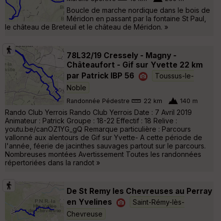
Boucle de marche nordique dans le bois de
Méridon en passant par la fontaine St Paul,
le château de Breteuil et le château de Méridon. »
78L32/19 Cressely - Magny -
Châteaufort - Gif sur Yvette 22 km
par Patrick IBP 56
Toussus-le-
Noble
Randonnée Pédestre
22 km
140 m
Rando Club Yerrois Rando Club Yerrois Date : 7 Avril 2019
Animateur : Patrick Groupe : 18-22 Effectif : 18 Relive :
youtu.be/canOZ1YG_gQ Remarque particulière : Parcours
vallonné aux alentours de Gif sur Yvette- A cette période de
l'année, féerie de jacinthes sauvages partout sur le parcours.
Nombreuses montées Avertissement Toutes les randonnées
répertoriées dans la randot »
De St Remy les Chevreuses au Perray
en Yvelines
Saint-Rémy-lès-
Chevreuse