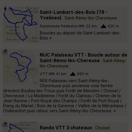
Saint-Lambert-des-Bois (78 -
Yvelines)
Saint-Rémy-lès-Chevreuse
Randonnée Pédestre
22 km
420 m
Boucles au départ de Saint-Lambert-des-
Bois »
MJC Palaiseau VTT : Boucle autour de
Saint-Rémy-lès-Chereuse
Saint-Rémy-
lès-Chevreuse
VTT
41 km
650 m
RER Palaiseau vers Saint-Rémy-lès-
Chevreuse puis ancienne voie ferrée
direction Boullay-les-Troux puis Forêt de Meridon / Choisel /
Chevreuse / La Madeleine / Forêt du Claireau / Chemin de la
Jean Racine / Port-Royal des Champs / Forêt de Port-Royal /
Étang du Manet / Bois de la Garenne / Vallée de la Mérantaise /
Châteaufort puis retour vers Saint-Rémy-lès-Chevreuse. »
Rando VTT 3 chateaux
Choisel