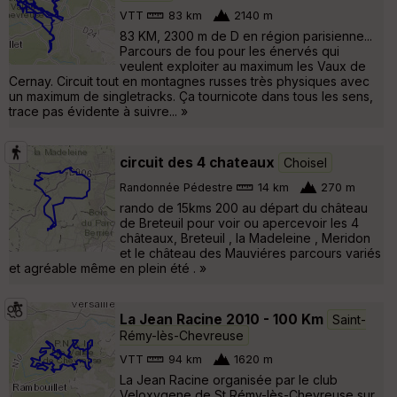
VTT
83 km
2140 m
83 KM, 2300 m de D en région parisienne...
Parcours de fou pour les énervés qui
veulent exploiter au maximum les Vaux de
Cernay. Circuit tout en montagnes russes très physiques avec
un maximum de singletracks. Ça tournicote dans tous les sens,
trace pas évidente à suivre... »
circuit des 4 chateaux
Choisel
Randonnée Pédestre
14 km
270 m
rando de 15kms 200 au départ du château
de Breteuil pour voir ou apercevoir les 4
châteaux, Breteuil , la Madeleine , Meridon
et le château des Mauviéres parcours variés
et agréable même en plein été . »
La Jean Racine 2010 - 100 Km
Saint-
Rémy-lès-Chevreuse
VTT
94 km
1620 m
La Jean Racine organisée par le club
Veloxygene de St Rémy-lès-Chevreuse sur