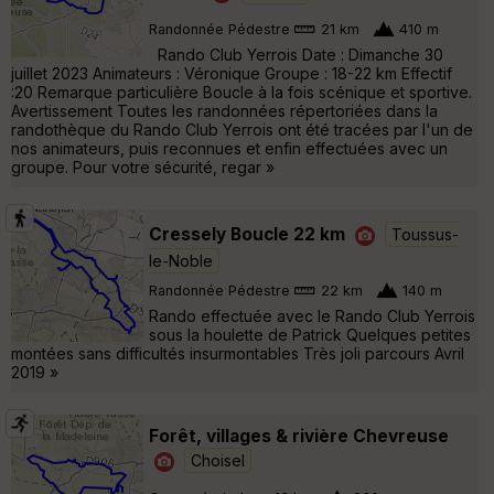
Randonnée Pédestre
21 km
410 m
Rando Club Yerrois Date : Dimanche 30
juillet 2023 Animateurs : Véronique Groupe : 18-22 km Effectif
:20 Remarque particulière Boucle à la fois scénique et sportive.
Avertissement Toutes les randonnées répertoriées dans la
randothèque du Rando Club Yerrois ont été tracées par l'un de
nos animateurs, puis reconnues et enfin effectuées avec un
groupe. Pour votre sécurité, regar »
Cressely Boucle 22 km
Toussus-
le-Noble
Randonnée Pédestre
22 km
140 m
Rando effectuée avec le Rando Club Yerrois
sous la houlette de Patrick Quelques petites
montées sans difficultés insurmontables Très joli parcours Avril
2019 »
Forêt, villages & rivière Chevreuse
Choisel