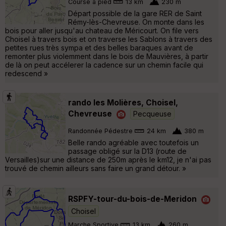
Course à pied
13 km
230 m
Départ possible de la gare RER de Saint
Rémy-lès-Chevreuse. On monte dans les
bois pour aller jusqu'au chateau de Méricourt. On file vers
Choisel à travers bois et on traverse les Sablons à travers des
petites rues très sympa et des belles baraques avant de
remonter plus violemment dans le bois de Mauvières, à partir
de là on peut accélerer la cadence sur un chemin facile qui
redescend »
rando les Molières, Choisel,
Chevreuse
Pecqueuse
Randonnée Pédestre
24 km
380 m
Belle rando agréable avec toutefois un
passage obligé sur la D13 (route de
Versailles)sur une distance de 250m après le km12, je n'ai pas
trouvé de chemin ailleurs sans faire un grand détour. »
RSPFY-tour-du-bois-de-Meridon
Choisel
Marche Sportive
13 km
260 m