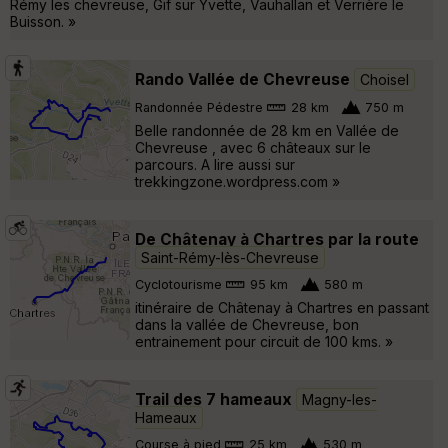
Rémy les chevreuse, Gif sur Yvette, Vauhallan et Verrière le
Buisson. »
Rando Vallée de Chevreuse
Choisel
Randonnée Pédestre
28 km
750 m
Belle randonnée de 28 km en Vallée de
Chevreuse , avec 6 châteaux sur le
parcours. A lire aussi sur
trekkingzone.wordpress.com »
De Châtenay à Chartres par la route
Saint-Rémy-lès-Chevreuse
Cyclotourisme
95 km
580 m
itinéraire de Châtenay à Chartres en passant
dans la vallée de Chevreuse, bon
entrainement pour circuit de 100 kms. »
Trail des 7 hameaux
Magny-les-
Hameaux
Course à pied
25 km
530 m