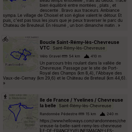
Beau temps ensoleillé , frais au début. Tracé
bien équilibré entre montées , plats , et
descente . Bravo aux traceurs. Ambiance
sympa. Le village de Choisel et son église valent le détour. Et
puis, c'est pas tous les jours que je peux traverser le parc du
Chateau de Breuteuil. En résumé , un bon dimanche matin . »
Boucle Saint-Rémy-lès-Chevreuse
VTC
Saint-Rémy-lès-Chevreuse
Vélo Gravel
54 km
410 m
Un parcours très roulant dans la vallée de
Chevreuse. Passage par le site de Port-
Royal des Champs (km 8,4), l'Abbaye des
Vaux-de-Cernay (km 29,6) et le Château de Breteuil (km 44,6).
»
Ile de France / Yvelines / Chevreuse
la belle
Saint-Rémy-lès-Chevreuse
Randonnée Pédestre
15 km
240 m
https://www.helloways.com/randonnees/che
vreuse-la-belle-saint-remy-les-chevreuse
ÎLE-DE-FRANCEYVELINESMAGNY-LES-