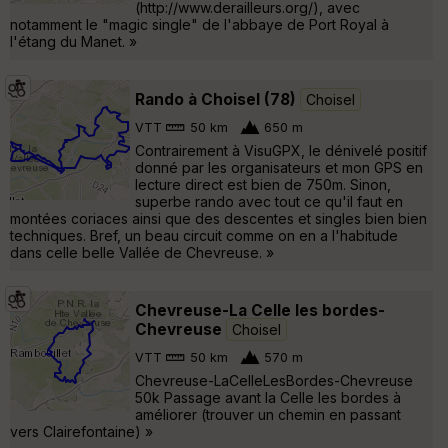
(http://www.derailleurs.org/), avec
notamment le "magic single" de l'abbaye de Port Royal à
l'étang du Manet. »
Rando à Choisel (78)
Choisel
VTT
50 km
650 m
Contrairement à VisuGPX, le dénivelé positif
donné par les organisateurs et mon GPS en
lecture direct est bien de 750m. Sinon,
superbe rando avec tout ce qu'il faut en
montées coriaces ainsi que des descentes et singles bien bien
techniques. Bref, un beau circuit comme on en a l'habitude
dans celle belle Vallée de Chevreuse. »
Chevreuse-La Celle les bordes-
Chevreuse
Choisel
VTT
50 km
570 m
Chevreuse-LaCelleLesBordes-Chevreuse
50k Passage avant la Celle les bordes à
améliorer (trouver un chemin en passant
vers Clairefontaine) »