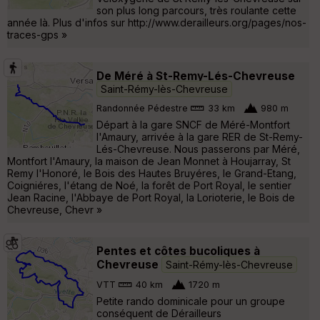
son plus long parcours, très roulante cette
année là. Plus d'infos sur http://www.derailleurs.org/pages/nos-
traces-gps »
De Méré à St-Remy-Lés-Chevreuse
Saint-Rémy-lès-Chevreuse
Randonnée Pédestre
33 km
980 m
Départ à la gare SNCF de Méré-Montfort
l'Amaury, arrivée à la gare RER de St-Remy-
Lés-Chevreuse. Nous passerons par Méré,
Montfort l'Amaury, la maison de Jean Monnet à Houjarray, St
Remy l'Honoré, le Bois des Hautes Bruyéres, le Grand-Etang,
Coigniéres, l'étang de Noé, la forêt de Port Royal, le sentier
Jean Racine, l'Abbaye de Port Royal, la Lorioterie, le Bois de
Chevreuse, Chevr »
Pentes et côtes bucoliques à
Chevreuse
Saint-Rémy-lès-Chevreuse
VTT
40 km
1720 m
Petite rando dominicale pour un groupe
conséquent de Dérailleurs