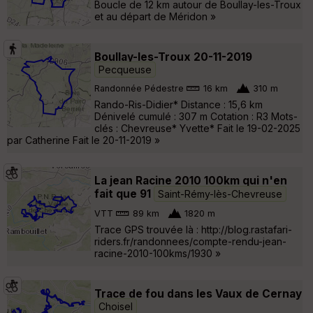
Boucle de 12 km autour de Boullay-les-Troux
et au départ de Méridon »
Boullay-les-Troux 20-11-2019
Pecqueuse
Randonnée Pédestre
16 km
310 m
Rando-Ris-Didier* Distance : 15,6 km
Dénivelé cumulé : 307 m Cotation : R3 Mots-
clés : Chevreuse* Yvette* Fait le 19-02-2025
par Catherine Fait le 20-11-2019 »
La jean Racine 2010 100km qui n'en
fait que 91
Saint-Rémy-lès-Chevreuse
VTT
89 km
1820 m
Trace GPS trouvée là : http://blog.rastafari-
riders.fr/randonnees/compte-rendu-jean-
racine-2010-100kms/1930 »
Trace de fou dans les Vaux de Cernay
Choisel