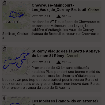
Chevreuse-Maincourt-
Les_Vaux_de_Cernay-Breteuil
Choisel
VTT
43 km
680 m
randonnée VTT au départ de Chevreuse et
passant par Maincourt, Les Layes, La
sablière d'Auffargis, les Vaux de Cernay,
Senlisse, Choisel, chateau de Breteuil et retour sur Chevreuse.
»
St Rémy Viaduc des fauvette Abbaye
de Limon St Rémy
Choisel
VTT
43 km
280 m
Promenade de 40 km sans difficultés
notables Pluie pendant une bonne moitié du
parcours , mais les chemins n'étaient pas
boueux . Un peu trop de route surtout pour traverser Bures et
deux erreurs dans chevry et un chemin non trouvé dans Bures.
Une rencontre sympa du coté de St Aubin »
Les Molières (Rando-Ris en attente)