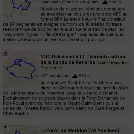
Randonnée Pédestre
49 km
590 m
Résultats de plusieurs itérations permettant
de modéliser au plus près une trace GPS au
format GPX Le tracé à suivre final constitué
de 87 segments est éloigné de moins de 10 mètres du tracé
réel constitué de 922 points relevés sur le terrain De plus, les
'waypoints' typés "Difficulté/Danger" (déplacés de quelques
mètres de leur position réelle sur le terrain pour p »
MJC Palaiseau VTT : Variante autour
de la Rando de Renards
Saint-Rémy-lès-
Chevreuse
VTT
44 km
550 m
Au départ de Saint-Rémy-lès-Chevreuse,
direction Châteaufort pour rejoindre la vallée
de la Mérantaise et la remonter jusqu'aux étang du Manet.
Enchaînement de singles ludiques dans la Foret Domaniale de
Port-Royal avant de rejoindre le Mesnil-Saint-Denis puis la
vallée de l'Yvette. Retour vers Saint-Rémy via Saint-Forget et
Chevreuse. »
La forêt de Meridon (78 Yvelines)