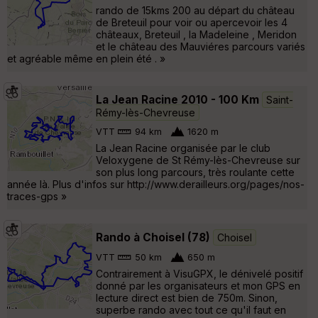
rando de 15kms 200 au départ du château
de Breteuil pour voir ou apercevoir les 4
châteaux, Breteuil , la Madeleine , Meridon
et le château des Mauviéres parcours variés
et agréable même en plein été . »
La Jean Racine 2010 - 100 Km
Saint-
Rémy-lès-Chevreuse
VTT
94 km
1620 m
La Jean Racine organisée par le club
Veloxygene de St Rémy-lès-Chevreuse sur
son plus long parcours, très roulante cette
année là. Plus d'infos sur http://www.derailleurs.org/pages/nos-
traces-gps »
Rando à Choisel (78)
Choisel
VTT
50 km
650 m
Contrairement à VisuGPX, le dénivelé positif
donné par les organisateurs et mon GPS en
lecture direct est bien de 750m. Sinon,
superbe rando avec tout ce qu'il faut en