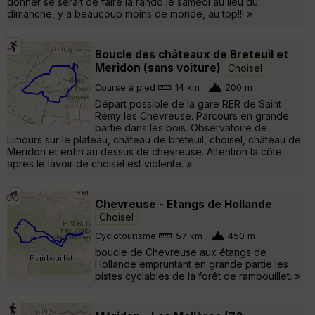
donner se serait de faire la rando le samedi au lieu du
dimanche, y a beaucoup moins de monde, au top!!! »
Boucle des châteaux de Breteuil et
Meridon (sans voiture)
Choisel
Course à pied
14 km
200 m
Départ possible de la gare RER de Saint
Rémy les Chevreuse. Parcours en grande
partie dans les bois. Observatoire de
Limours sur le plateau, château de breteuil, choisel, château de
Meridon et enfin au dessus de chevreuse. Attention la côte
apres le lavoir de choisel est violente. »
Chevreuse - Etangs de Hollande
Choisel
Cyclotourisme
57 km
450 m
boucle de Chevreuse aux étangs de
Hollande empruntant en grande partie les
pistes cyclables de la forêt de rambouillet. »