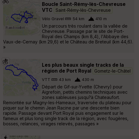
Boucle Saint-Rémy-lès-Chevreuse
VTC
Saint-Rémy-lès-Chevreuse
Vélo Gravel
54 km
410 m
Un parcours très roulant dans la vallée de
Chevreuse. Passage par le site de Port-
Royal des Champs (km 8,4), l'Abbaye des
Vaux-de-Cernay (km 29,6) et le Château de Breteuil (km 44,6).
»
Les plus beaux single tracks de la
région de Port Royal
Gometz-le-Châtel
VTT
43 km
430 m
Départ de Gif-sur-Yvette (Chevry) pour
Aigrefoin, petits chemins techniques avec
zones sableuses jusqu?à Chateaufort.
Remontée sur Magny-les-Hameaux, traversée du plateau pour
piquer sur le chemin Jean Racine par une descente bien
rapide. Passage devant Port Royal puis engagement sur le
fameux et plus long single track de la région, avec fougères,
bosses, relances, virages relevés, passages »