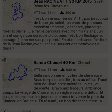
Jean RACINE VTT 30 KM 2015
Saint-
Rémy-lès-Chevreuse
VTT
31 km
390 m
Tres bonne matinée de VTT , pas beaucoup
de boue ,du soleil , un choix de parcours
excellent : montée , descente, plat single ,
forét et plaine . J'ai fait le parcours avec mon fils (12 ans), un
ami et son garçon qui roule plutôt bien. Trés bon flechage et
balisage ( je ne me suis pas perdu) En plus l'ambiance familiale
de la Jean Racine,avec l'acceuil souriant des bénévoles du
dépa »
Rando Choisel 40 Km
Choisel
VTT
38 km
620 m
Belle randonnée en vallée de chevreuse.
Beau temps ensoleillé , frais au début. Tracé
bien équilibré entre montées , plats , et
descente . Bravo aux traceurs. Ambiance
sympa. Le village de Choisel et son église valent le détour. Et
puis, c'est pas tous les jours que je peux traverser le parc du
Chateau de Breuteuil. En résumé , un bon dimanche matin . »