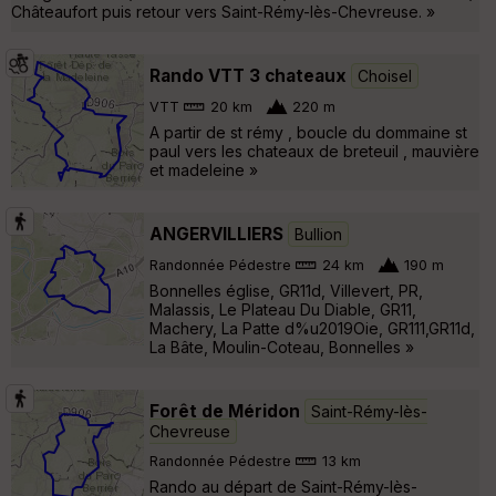
Châteaufort puis retour vers Saint-Rémy-lès-Chevreuse. »
Rando VTT 3 chateaux
Choisel
VTT
20 km
220 m
A partir de st rémy , boucle du dommaine st
paul vers les chateaux de breteuil , mauvière
et madeleine »
ANGERVILLIERS
Bullion
Randonnée Pédestre
24 km
190 m
Bonnelles église, GR11d, Villevert, PR,
Malassis, Le Plateau Du Diable, GR11,
Machery, La Patte d%u2019Oie, GR111,GR11d,
La Bâte, Moulin-Coteau, Bonnelles »
Forêt de Méridon
Saint-Rémy-lès-
Chevreuse
Randonnée Pédestre
13 km
Rando au départ de Saint-Rémy-lès-