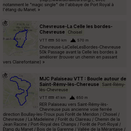
notamment le "magic single" de l'abbaye de Port Royal à
l'étang du Manet. »
Chevreuse-La Celle les bordes-
Chevreuse
Choisel
VTT
50 km
570 m
Chevreuse-LaCelleLesBordes-Chevreuse
50k Passage avant la Celle les bordes à
améliorer (trouver un chemin en passant
vers Clairefontaine) »
MJC Palaiseau VTT : Boucle autour de
Saint-Rémy-lès-Chereuse
Saint-Rémy-
lès-Chevreuse
VTT
41 km
650 m
RER Palaiseau vers Saint-Rémy-lès-
Chevreuse puis ancienne voie ferrée
direction Boullay-les-Troux puis Forêt de Meridon / Choisel /
Chevreuse / La Madeleine / Forêt du Claireau / Chemin de la
Jean Racine / Port-Royal des Champs / Forêt de Port-Royal /
Étang du Manet / Bois de la Garenne / Vallée de la Mérantaise /