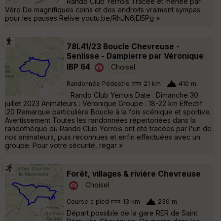
Rando Club Yerrois Tracée et menée par
Véro De magnifiques coins et des endroits vraiment sympas
pour les pauses Relive youtu.be/RhJN6jEI5Pg »
78L41/23 Boucle Chevreuse -
Senlisse - Dampierre par Véronique
IBP 64
Choisel
Randonnée Pédestre
21 km
410 m
Rando Club Yerrois Date : Dimanche 30
juillet 2023 Animateurs : Véronique Groupe : 18-22 km Effectif
:20 Remarque particulière Boucle à la fois scénique et sportive.
Avertissement Toutes les randonnées répertoriées dans la
randothèque du Rando Club Yerrois ont été tracées par l'un de
nos animateurs, puis reconnues et enfin effectuées avec un
groupe. Pour votre sécurité, regar »
Forêt, villages & rivière Chevreuse
Choisel
Course à pied
13 km
230 m
Départ possible de la gare RER de Saint