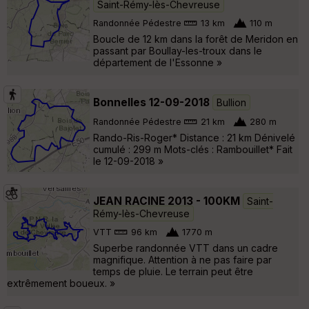
Saint-Rémy-lès-Chevreuse
Randonnée Pédestre
13 km
110 m
Boucle de 12 km dans la forêt de Meridon en
passant par Boullay-les-troux dans le
département de l'Essonne »
Bonnelles 12-09-2018
Bullion
Randonnée Pédestre
21 km
280 m
Rando-Ris-Roger* Distance : 21 km Dénivelé
cumulé : 299 m Mots-clés : Rambouillet* Fait
le 12-09-2018 »
JEAN RACINE 2013 - 100KM
Saint-
Rémy-lès-Chevreuse
VTT
96 km
1770 m
Superbe randonnée VTT dans un cadre
magnifique. Attention à ne pas faire par
temps de pluie. Le terrain peut être
extrêmement boueux. »