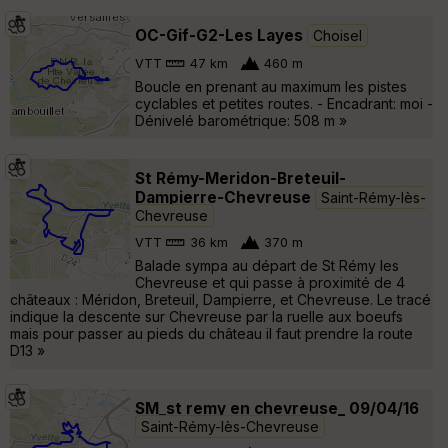
OC-Gif-G2-Les Layes
Choisel
VTT
47 km
460 m
Boucle en prenant au maximum les pistes
cyclables et petites routes. - Encadrant: moi -
Dénivelé barométrique: 508 m »
St Rémy-Meridon-Breteuil-
Dampierre-Chevreuse
Saint-Rémy-lès-
Chevreuse
VTT
36 km
370 m
Balade sympa au départ de St Rémy les
Chevreuse et qui passe à proximité de 4
châteaux : Méridon, Breteuil, Dampierre, et Chevreuse. Le tracé
indique la descente sur Chevreuse par la ruelle aux boeufs
mais pour passer au pieds du château il faut prendre la route
D13 »
SM_st remy en chevreuse_ 09/04/16
Saint-Rémy-lès-Chevreuse