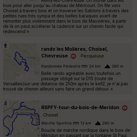
Rémy-lès-Chevreuse. On monte dans les
bois pour aller jusqu'au chateau de Méricourt. On file vers
Choisel à travers bois et on traverse les Sablons à travers des
petites rues très sympa et des belles baraques avant de
remonter plus violemment dans le bois de Mauvières, à partir
de là on peut accélerer la cadence sur un chemin facile qui
redescend »
rando les Molières, Choisel,
Chevreuse
Pecqueuse
Randonnée Pédestre
24 km
380 m
Belle rando agréable avec toutefois un
passage obligé sur la D13 (route de
Versailles)sur une distance de 250m après le km12, je n'ai pas
trouvé de chemin ailleurs sans faire un grand détour. »
RSPFY-tour-du-bois-de-Meridon
Choisel
Marche Sportive
13 km
260 m
Boucle de marche nordique dans le bois de
Méridon en passant par la fontaine St Paul,