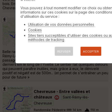
bois. Entre le départ près du lac Beausejour à St Rémy lès
Chevreuse et la première montée, on p »
Vous pouvez à tout moment modifier ce choix ou obten
informations sur ces cookies sur la page des condition
d'utilisation du service :
Boucle de 22km et 500m de dénivelé
Utilisation de vos données personnelles
au départ de Saint-Rémy-Lès-
Cookies
Chevreuseuse à La Hacquinière **
Sites tiers succeptibles d'utiliser des cookies ou a
Saint-Rémy-lès-Chevreuse
méthodes de tracking
Randonnée Pédestre
22 km
530 m
Belle rando de 22km, au départ de la Gare RER B de Saint-
REFUSER
ACCEPTER
Rémy-Les-Cheuvreuse, principalement en forêt, avec un beau
passage dans le Lieu-dit La Fontaine Billehou, et avec les trois
derniers km le long de l'Yvette. Le sentier fait quelques détours
qui peuvent paraître inutiles, mais grâce à eux, le dénivelé
positif et négatif est de 500m... (et permet de s'entraîner un peu
pour de future »
Chevreuse - Entre vallées et
châteaux
Saint-Rémy-lès-
Chevreuse
Randonnée Pédestre
14 km
110 m