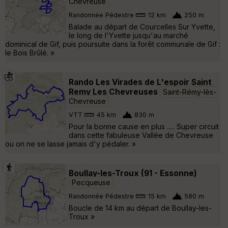
Chevreuse
Randonnée Pédestre
12 km
250 m
Balade au départ de Courcelles Sur Yvette,
le long de l'Yvette jusqu'au marché
dominical de Gif, puis poursuite dans la forêt communale de Gif :
le Bois Brûlé. »
Rando Les Virades de L'espoir Saint
Remy Les Chevreuses
Saint-Rémy-lès-
Chevreuse
VTT
45 km
830 m
Pour la bonne cause en plus ..... Super circuit
dans cette fabuleuse Vallée de Chevreuse
ou on ne se lasse jamais d'y pédaler. »
Boullay-les-Troux (91 - Essonne)
Pecqueuse
Randonnée Pédestre
15 km
580 m
Boucle de 14 km au départ de Boullay-les-
Troux »