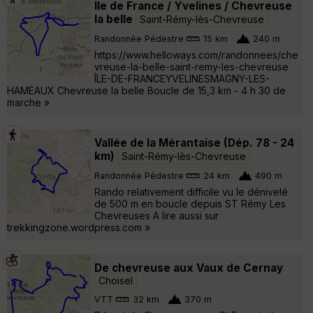
Ile de France / Yvelines / Chevreuse
la belle
Saint-Rémy-lès-Chevreuse
Randonnée Pédestre
15 km
240 m
https://www.helloways.com/randonnees/che
vreuse-la-belle-saint-remy-les-chevreuse
ÎLE-DE-FRANCEYVELINESMAGNY-LES-
HAMEAUX Chevreuse la belle Boucle de 15,3 km - 4 h 30 de
marche »
Vallée de la Mérantaise (Dép. 78 - 24
km)
Saint-Rémy-lès-Chevreuse
Randonnée Pédestre
24 km
490 m
Rando relativement difficile vu le dénivelé
de 500 m en boucle depuis ST Rémy Les
Chevreuses A lire aussi sur
trekkingzone.wordpress.com »
De chevreuse aux Vaux de Cernay
Choisel
VTT
32 km
370 m