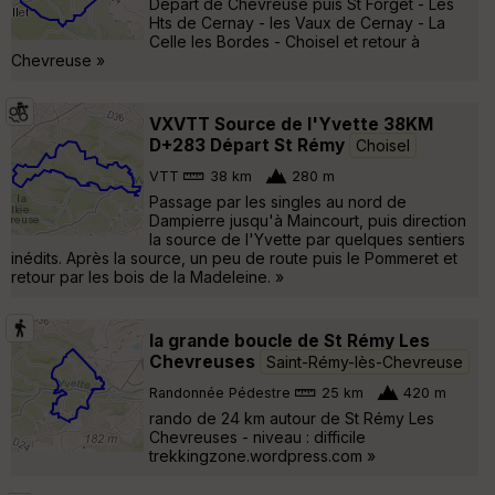
Départ de Chevreuse puis St Forget - Les
Hts de Cernay - les Vaux de Cernay - La
Celle les Bordes - Choisel et retour à
Chevreuse »
VXVTT Source de l'Yvette 38KM
D+283 Départ St Rémy
Choisel
VTT
38 km
280 m
Passage par les singles au nord de
Dampierre jusqu'à Maincourt, puis direction
la source de l'Yvette par quelques sentiers
inédits. Après la source, un peu de route puis le Pommeret et
retour par les bois de la Madeleine. »
la grande boucle de St Rémy Les
Chevreuses
Saint-Rémy-lès-Chevreuse
Randonnée Pédestre
25 km
420 m
rando de 24 km autour de St Rémy Les
Chevreuses - niveau : difficile
trekkingzone.wordpress.com »