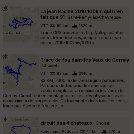
La jean Racine 2010 100km qui n'en
fait que 91
Saint-Rémy-lès-Chevreuse
VTT
89 km
1820 m
Trace GPS trouvée là : http://blog.rastafari-
riders.fr/randonnees/compte-rendu-jean-
racine-2010-100kms/1930 »
Trace de fou dans les Vaux de Cernay
Choisel
VTT
83 km
2140 m
83 KM, 2300 m de D en région parisienne...
Parcours de fou pour les énervés qui
veulent exploiter au maximum les Vaux de
Cernay. Circuit tout en montagnes russes très physiques avec
un maximum de singletracks. Ça tournicote dans tous les sens,
trace pas évidente à suivre... »
circuit des 4 chateaux
Choisel
Randonnée Pédestre
14 km
270 m