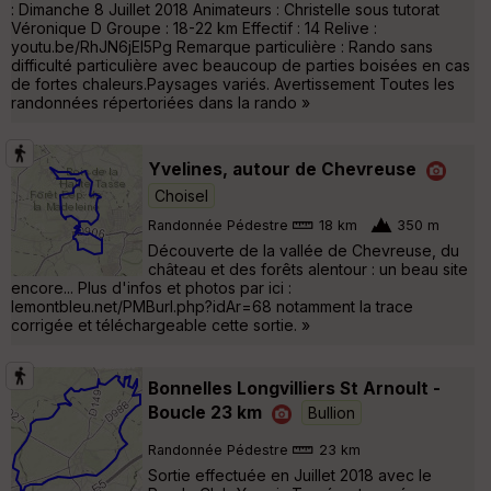
: Dimanche 8 Juillet 2018 Animateurs : Christelle sous tutorat
Véronique D Groupe : 18-22 km Effectif : 14 Relive :
youtu.be/RhJN6jEI5Pg Remarque particulière : Rando sans
difficulté particulière avec beaucoup de parties boisées en cas
de fortes chaleurs.Paysages variés. Avertissement Toutes les
randonnées répertoriées dans la rando »
Yvelines, autour de Chevreuse
Choisel
Randonnée Pédestre
18 km
350 m
Découverte de la vallée de Chevreuse, du
château et des forêts alentour : un beau site
encore... Plus d'infos et photos par ici :
lemontbleu.net/PMBurl.php?idAr=68 notamment la trace
corrigée et téléchargeable cette sortie. »
Bonnelles Longvilliers St Arnoult -
Boucle 23 km
Bullion
Randonnée Pédestre
23 km
Sortie effectuée en Juillet 2018 avec le