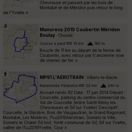
Chevreuse et passant par les bois de
Montabé et de Méridon puis retour le long
de l'Yvette »
Manureva 2015 Coubertin Méridon
Boulay
Choisel
Course à pied
10 km
180 m
Boucle de 11 km au départ de la ferme de
Coubertin, avec retour par l\'ancienne voie
de chemin de fer. »
MP91 L'AEROTRAIN
Villiers-le-Bâcle
Randonnée Pédestre
20 km
240 m
Accueil rando 92 Date : 17 juin 2014 Départ :
Courcelle, parking du centre commercial du
Val de Courcelle (entre Saintt Rémy les
Chevreuses et Gif sur Yvette) Descriptif :
Courcelle, la Glacière, Bois de Vaugaudran, le Grand Ragonant,
Montabé, Les Molières, l%u2019Aérotrain, Gometz la Ville,
Gometz le Chatel (14 km), forêt communal de Gif, Gif sur Yvette,
vallée de l%u2019Yvette, Cour »