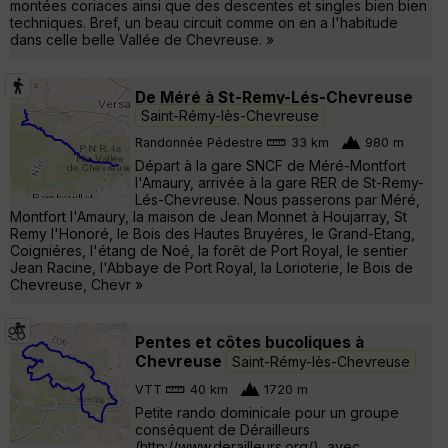
montées coriaces ainsi que des descentes et singles bien bien
techniques. Bref, un beau circuit comme on en a l'habitude
dans celle belle Vallée de Chevreuse. »
De Méré à St-Remy-Lés-Chevreuse
Saint-Rémy-lès-Chevreuse
Randonnée Pédestre
33 km
980 m
Départ à la gare SNCF de Méré-Montfort
l'Amaury, arrivée à la gare RER de St-Remy-
Lés-Chevreuse. Nous passerons par Méré,
Montfort l'Amaury, la maison de Jean Monnet à Houjarray, St
Remy l'Honoré, le Bois des Hautes Bruyéres, le Grand-Etang,
Coigniéres, l'étang de Noé, la forêt de Port Royal, le sentier
Jean Racine, l'Abbaye de Port Royal, la Lorioterie, le Bois de
Chevreuse, Chevr »
Pentes et côtes bucoliques à
Chevreuse
Saint-Rémy-lès-Chevreuse
VTT
40 km
1720 m
Petite rando dominicale pour un groupe
conséquent de Dérailleurs
(http://www.derailleurs.org/), avec