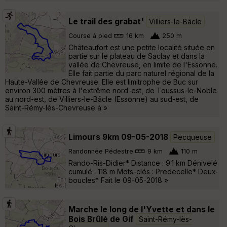
Le trail des grabat'
Villiers-le-Bâcle
Course à pied
16 km
250 m
Châteaufort est une petite localité située en
partie sur le plateau de Saclay et dans la
vallée de Chevreuse, en limite de l'Essonne.
Elle fait partie du parc naturel régional de la
Haute-Vallée de Chevreuse. Elle est limitrophe de Buc sur
environ 300 mètres à l'extrême nord-est, de Toussus-le-Noble
au nord-est, de Villiers-le-Bâcle (Essonne) au sud-est, de
Saint-Rémy-lès-Chevreuse à »
Limours 9km 09-05-2018
Pecqueuse
Randonnée Pédestre
9 km
110 m
Rando-Ris-Didier* Distance : 9.1 km Dénivelé
cumulé : 118 m Mots-clés : Predecelle* Deux-
boucles* Fait le 09-05-2018 »
Marche le long de l'Yvette et dans le
Bois Brûlé de Gif
Saint-Rémy-lès-