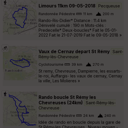
Limours 11km 09-05-2018
Pecqueuse
Randonnée Pédestre
11 km
200 m
Rando-Ris-Didier* Distance : 11.4 km
Dénivelé cumulé : 190 m Mots-clés :
Predecelle* Deux-boucles* Fait le 05-01-
2022 Fait le 21-07-2019 Fait le 09-05-2018 »
Vaux de Cernay depart St Rémy
Saint-
Rémy-lès-Chevreuse
Cyclotourisme
39 km
270 m
St remy, Chevreuse, Dampierre, les essarts-
le-roi, Auffargis- les vaux de cernay, Cernay
la ville, Les Molieres »
Rando boucle St Rémy les
Chevreuses (24km)
Saint-Rémy-lès-
Chevreuse
Randonnée Pédestre
24 km
240 m
Idée de rando en boucle depuis la gare de
St Rémy-les Chevreuses . Niveau moyen -