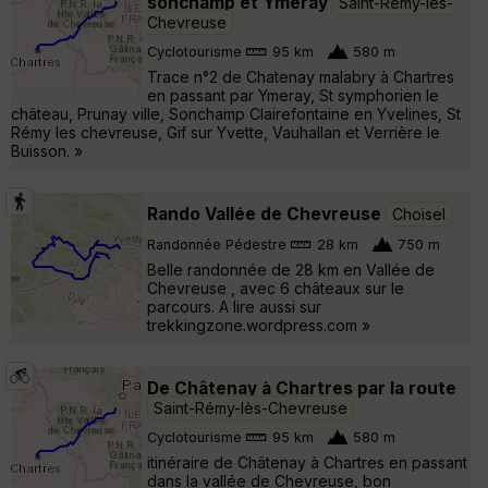
sonchamp et Ymeray
Saint-Rémy-lès-
Chevreuse
Cyclotourisme
95 km
580 m
Trace n°2 de Chatenay malabry à Chartres
en passant par Ymeray, St symphorien le
château, Prunay ville, Sonchamp Clairefontaine en Yvelines, St
Rémy les chevreuse, Gif sur Yvette, Vauhallan et Verrière le
Buisson. »
Rando Vallée de Chevreuse
Choisel
Randonnée Pédestre
28 km
750 m
Belle randonnée de 28 km en Vallée de
Chevreuse , avec 6 châteaux sur le
parcours. A lire aussi sur
trekkingzone.wordpress.com »
De Châtenay à Chartres par la route
Saint-Rémy-lès-Chevreuse
Cyclotourisme
95 km
580 m
itinéraire de Châtenay à Chartres en passant
dans la vallée de Chevreuse, bon