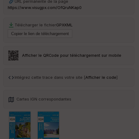
URL permanente de la page
https://www.visugpx.com/OfQruNKap0
S
e
n
Télécharger le fichier
GPX
KML
s
St
re
Afficher le QRCode pour téléchargement sur mobile
et
Vi
e
w
Intégrez cette trace dans votre site [
Afficher le code
]
Cartes IGN correspondantes