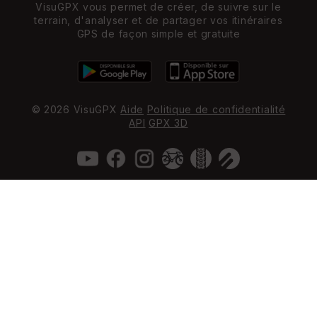
VisuGPX vous permet de créer, de suivre sur le
terrain, d'analyser et de partager vos itinéraires
GPS de façon simple et gratuite
© 2026 VisuGPX
Aide
Politique de confidentialité
API
GPX 3D