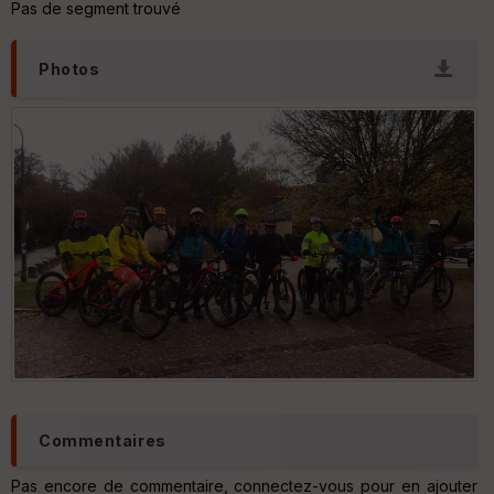
Pas de segment trouvé
v
er
tu
Photos
re
IG
N
Aff
ic
he
r
d
é
p
ar
t
ar
ri
v
é
e
Commentaires
C
ou
Pas encore de commentaire, connectez-vous pour en ajouter