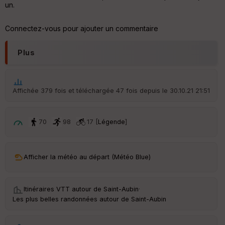
le
un.
ur
Connectez-vous pour ajouter un commentaire
Plus
Ep
ai
ss
eu
Affichée 379 fois et téléchargée 47 fois depuis le 30.10.21 21:51
r
70
98
17 [
Légende
]
Tr
an
sp
ar
Afficher la météo au départ (Météo Blue)
en
ce
Itinéraires VTT autour de
Saint-Aubin
·
Po
Les plus belles randonnées autour de Saint-Aubin
int
illé
s