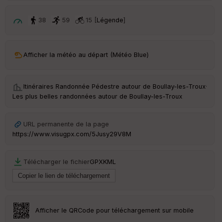
p
ar
t
38
59
15 [
Légende
]
ar
ri
v
Afficher la météo au départ (Météo Blue)
é
e
Itinéraires Randonnée Pédestre autour de
Boullay-les-Troux
·
C
Les plus belles randonnées autour de Boullay-les-Troux
ou
le
ur
URL permanente de la page
https://www.visugpx.com/5Jusy29V8M
Télécharger le fichier
GPX
KML
Ep
ai
ss
eu
r
Afficher le QRCode pour téléchargement sur mobile