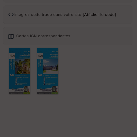
Tr
an
sp
Intégrez cette trace dans votre site [
Afficher le code
]
ar
en
ce
Cartes IGN correspondantes
Po
int
illé
s
S
e
n
s
St
re
et
Vi
e
w