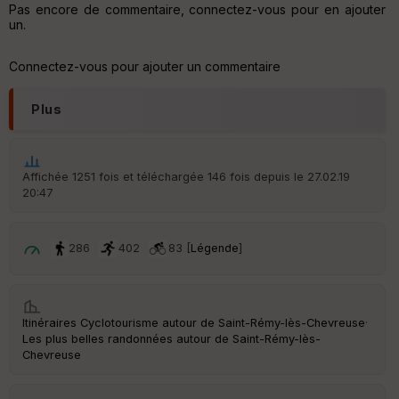
an
Pas encore de commentaire, connectez-vous pour en ajouter
sp
un.
ar
en
ce
Connectez-vous pour ajouter un commentaire
Plus
Po
int
illé
s
Affichée 1251 fois et téléchargée 146 fois depuis le 27.02.19
20:47
S
e
n
286
402
83 [
Légende
]
s
St
re
Itinéraires Cyclotourisme autour de
Saint-Rémy-lès-Chevreuse
·
et
Les plus belles randonnées autour de Saint-Rémy-lès-
Vi
Chevreuse
e
w