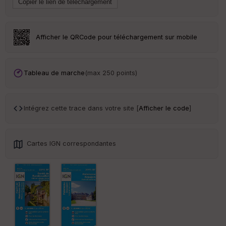
Tr
an
sp
Afficher le QRCode pour téléchargement sur mobile
ar
en
ce
Tableau de marche
(max 250 points)
Po
int
illé
Intégrez cette trace dans votre site [
Afficher le code
]
s
S
Cartes IGN correspondantes
e
n
s
St
re
et
Vi