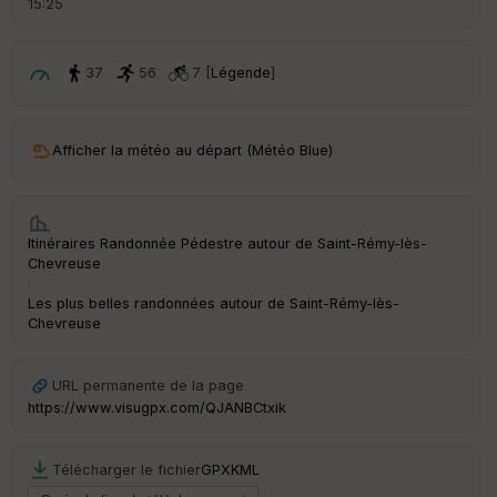
15:25
é
p
ar
t
37
56
7 [
Légende
]
ar
ri
v
Afficher la météo au départ (Météo Blue)
é
e
C
Itinéraires Randonnée Pédestre autour de
Saint-Rémy-lès-
ou
Chevreuse
le
·
ur
Les plus belles randonnées autour de Saint-Rémy-lès-
Chevreuse
URL permanente de la page
Ep
https://www.visugpx.com/QJANBCtxik
ai
ss
eu
Télécharger le fichier
GPX
KML
r