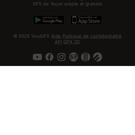
GPS de façon simple et gratuite
© 2026 VisuGPX
Aide
Politique de confidentialité
API
GPX 3D