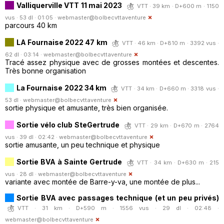
Valliquerville VTT 11 mai 2023
VTT · 39 km · D+600 m · 1150
vus · 53 dl · 01:05 ·
webmaster@bolbecvttaventure
parcours 40 km
LA Fournaise 2022 47 km
VTT · 46 km · D+810 m · 3392 vus ·
62 dl · 03:14 ·
webmaster@bolbecvttaventure
Tracé assez physique avec de grosses montées et descentes.
Très bonne organisation
La Fournaise 2022 34 km
VTT · 34 km · D+660 m · 3318 vus ·
53 dl ·
webmaster@bolbecvttaventure
sortie physique et amusante, très bien organisée.
Sortie vélo club SteGertrude
VTT · 29 km · D+670 m · 2764
vus · 39 dl · 02:42 ·
webmaster@bolbecvttaventure
sortie amusante, un peu technique et physique
Sortie BVA à Sainte Gertrude
VTT · 34 km · D+630 m · 215
vus · 28 dl ·
webmaster@bolbecvttaventure
variante avec montée de Barre-y-va, une montée de plus...
Sortie BVA avec passages technique (et un peu privés)
VTT · 31 km · D+590 m · 1556 vus · 29 dl · 02:48 ·
webmaster@bolbecvttaventure