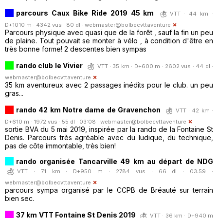
parcours Caux Bike Ride 2019 45 km
VTT · 44 km ·
D+1010 m · 4342 vus · 80 dl ·
webmaster@bolbecvttaventure
Parcours physique avec quasi que de la forêt , sauf la fin un peu
de plaine. Tout pouvait se monter à vélo , à condition d'être en
très bonne forme! 2 descentes bien sympas
rando club le Vivier
VTT · 35 km · D+600 m · 2602 vus · 44 dl ·
webmaster@bolbecvttaventure
35 km aventureux avec 2 passages inédits pour le club. un peu
gras...
rando 42 km Notre dame de Gravenchon
VTT · 42 km ·
D+610 m · 1972 vus · 55 dl · 03:08 ·
webmaster@bolbecvttaventure
sortie BVA du 5 mai 2019, inspirée par la rando de la Fontaine St
Denis. Parcours très agréable avec du ludique, du technique,
pas de côte immontable, très bien!
rando organisée Tancarville 49 km au départ de NDG
VTT · 71 km · D+950 m · 2784 vus · 66 dl · 03:59 ·
webmaster@bolbecvttaventure
parcours sympa organisé par le CCPB de Bréauté sur terrain
bien sec.
37 km VTT Fontaine St Denis 2019
VTT · 36 km · D+940 m