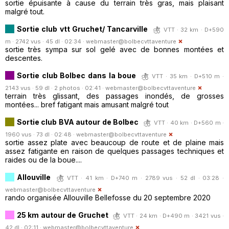
sortie épuisante à cause du terrain très gras, mais plaisant
malgré tout.
Sortie club vtt Gruchet/ Tancarville
VTT · 32 km · D+590
m · 2742 vus · 45 dl · 02:34 ·
webmaster@bolbecvttaventure
sortie très sympa sur sol gelé avec de bonnes montées et
descentes.
Sortie club Bolbec dans la boue
VTT · 35 km · D+510 m ·
2143 vus · 59 dl · 2 photos · 02:41 ·
webmaster@bolbecvttaventure
terrain très glissant, des passages inondés, de grosses
montées... bref fatigant mais amusant malgré tout
Sortie club BVA autour de Bolbec
VTT · 40 km · D+560 m ·
1960 vus · 73 dl · 02:48 ·
webmaster@bolbecvttaventure
sortie assez plate avec beaucoup de route et de plaine mais
assez fatigante en raison de quelques passages techniques et
raides ou de la boue....
Allouville
VTT · 41 km · D+740 m · 2789 vus · 52 dl · 03:28 ·
webmaster@bolbecvttaventure
rando organisée Allouville Bellefosse du 20 septembre 2020
25 km autour de Gruchet
VTT · 24 km · D+490 m · 3421 vus ·
42 dl · 02:11 ·
webmaster@bolbecvttaventure