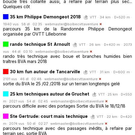
boucle très collante aussi, à refaire par terrain plus sec...
Quelques côt
35 km Philippe Demongeot 2018
VTT · 34 km · D+520 m ·
1940 vus · 58 dl · 02:35 ·
webmaster@bolbecvttaventure
parcours 35 km de la Randonnée Philippe Demongeot
organisée par OVTT Lillebonne
rando technique St Arnoult
VTT · 26 km · D+420 m · 2073
vus · 44 dl · 03:10 ·
webmaster@bolbecvttaventure
rando très technique avec boue et branches humides bien
traîtres BVA mars 2018
30 km fun autour de Tancarville
VTT · 31 km · D+600 m ·
2131 vus · 46 dl · 02:48 ·
webmaster@bolbecvttaventure
sortie du BVA le 25 /02 /2018 sur un terrain longtemps gelé
25 km techniques autour de Gruchet
VTT · 25 km · D+550
m · 2021 vus · 54 dl · 02:45 ·
webmaster@bolbecvttaventure
parcours difficile avec des portages Sortie du BVA le 18/12/18
Ste Gertrude: court mais technique
VTT · 22 km · D+420
m · 2074 vus · 50 dl · 02:27 ·
webmaster@bolbecvttaventure
parcours technique avec des passages inédits, à refaire par
terrain sec. sortie BVA