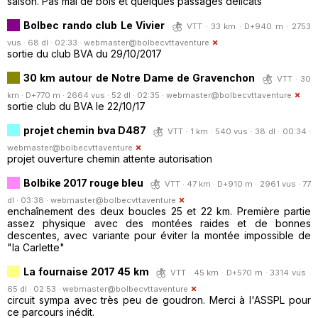
saison. Pas mal de bois et quelques passages délicats
Bolbec rando club Le Vivier
VTT · 33 km · D+940 m · 2753
vus · 68 dl · 02:33 ·
webmaster@bolbecvttaventure
sortie du club BVA du 29/10/2017
30 km autour de Notre Dame de Gravenchon
VTT · 30
km · D+770 m · 2664 vus · 52 dl · 02:35 ·
webmaster@bolbecvttaventure
sortie club du BVA le 22/10/17
projet chemin bva D487
VTT · 1 km · 540 vus · 38 dl · 00:34 ·
webmaster@bolbecvttaventure
projet ouverture chemin attente autorisation
Bolbike 2017 rouge bleu
VTT · 47 km · D+910 m · 2961 vus · 77
dl · 03:38 ·
webmaster@bolbecvttaventure
enchaînement des deux boucles 25 et 22 km. Première partie
assez physique avec des montées raides et de bonnes
descentes, avec variante pour éviter la montée impossible de
"la Carlette"
La fournaise 2017 45 km
VTT · 45 km · D+570 m · 3314 vus ·
65 dl · 02:53 ·
webmaster@bolbecvttaventure
circuit sympa avec très peu de goudron. Merci à l'ASSPL pour
ce parcours inédit.