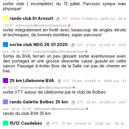
sortie club ( incomplète) du 12 juillet. Parcours sympa mais
physique!
rando club St Arnoult
VTT · 31 km · D+660 m · 2492 vus · 59 dl
· 02:51 ·
webmaster@bolbecvttaventure
sortie intégralement en forêt avec beaucoup de singles étroits
et techniques, de bonnes montées, super parcours!
sortie club NDG 26 01 2020
VTT · 31 km · D+440 m · 2931
vus · 28 dl · 02:51 ·
webmaster@bolbecvttaventure
Sortie du BVA, terrain un peu glissant. sortie aventureuse avec
des portages et une grosse descente casse gueule en cette
saison. Passage à éviter Bois de la Salle car pas de chemin en
bas...
25 km Lillebonne BVA
VTT · 25 km · D+460 m · 2946 vus · 47
dl · 02:20 ·
webmaster@bolbecvttaventure
sortie VTT autour de Lillebonne par le club de Bolbec
rando Galette Bolbec 25 km
VTT · 25 km · D+460 m · 2611
vus · 38 dl · 02:25 ·
webmaster@bolbecvttaventure
rando du club BVA 25 km
15/12 Caudebec
VTT · 31 km · D+630 m · 2328 vus · 46 dl ·