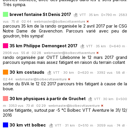
Très sympa.
brevet fontaine St Denis 2017
VTT · 35 km · D+790 m · 2583
vus · 75 dl · 02:44 ·
webmaster@bolbecvttaventure
parcours 35 km de la rando organisée le 2 avril 2017 par le CSG
Notre Dame de Gravenchon. Parcours varié avec peu de
goudron, très sympa!
35 km Philippe Demongeot 2017
VTT · 35 km · D+640 m ·
2908 vus · 55 dl · 02:28 ·
webmaster@bolbecvttaventure
rando organisée par OVTT Lillebonne le 12 mars 2017 grand
parcours sympas mais assez fatigant en raison du terrain collant
30 km costauds
VTT · 30 km · D+620 m · 3392 vus · 58 dl ·
02:44 ·
webmaster@bolbecvttaventure
sortie du BVA le 12 02 2017 parcours très fatigant à cause de la
boue.
30 km physiques à partir de Gruchet
VTT · 30 km · D+500
m · 3353 vus · 73 dl · 02:29 ·
webmaster@bolbecvttaventure
sortie fatigante, surtout par -5 °C Bolbec VTT Aventure le 31/ 12/
2016
30 km vtt bolbec
VTT · 31 km · D+510 m · 3059 vus · 74 dl ·