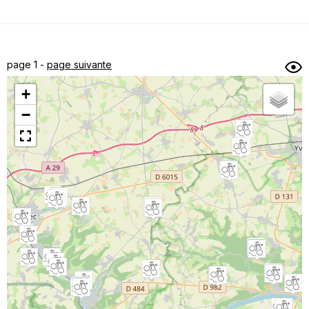
Dénivelé min/max
Auteur
Dossier
et
page 1 -
page suivante
sous-dossiers
+
Trier par
−
Horodatage
Photos