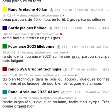
beau parcours en foret
Rand Arelaune 40 km
VTT · 40 km · D+490 m · 1827 vus · 40
dl · 02:41 ·
webmaster@bolbecvttaventure
beau parcours de 40 km tout en forêt. 2 gros pétards difficiles
Sortie plaines Bolbec
VTT · 33 km · D+390 m · 1375 vus · 44 dl
· 02:44 ·
webmaster@bolbecvttaventure
sortie facile sur terrain un peu gras.
Fournaise 2023 lillebonne
VTT · 46 km · D+860 m · 2211 vus ·
56 dl · 03:12 ·
webmaster@bolbecvttaventure
rando de la fournaise 2023 sur terrain gras, parcours sympa
mais fatigant.
rando BVA Gruchet technique
VTT · 34 km · D+590 m · 1936
vus · 50 dl · 02:39 ·
webmaster@bolbecvttaventure
du bien technique dans le bois du Toupin , quelques bonnes
montées et du ludique, de quoi bien se fatiguer et s'amuser.
Rand' Arelaune 2023 43 km
VTT · 43 km · D+480 m · 1043
vus · 33 dl · 02:28 ·
webmaster@bolbecvttaventure
rando organisée, ludique et roulante, facile mais sympa. Très
bonne organisation