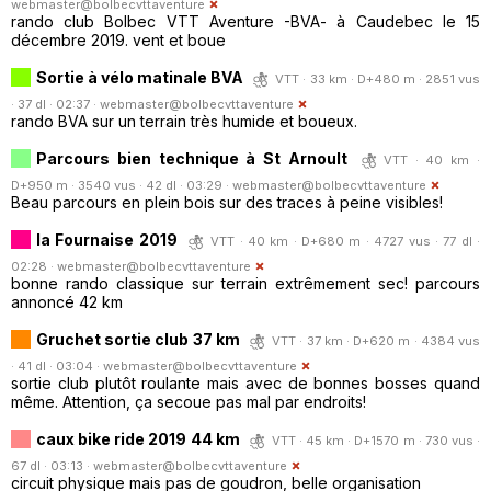
webmaster@bolbecvttaventure
rando club Bolbec VTT Aventure -BVA- à Caudebec le 15
décembre 2019. vent et boue
Sortie à vélo matinale BVA
VTT · 33 km · D+480 m · 2851 vus
· 37 dl · 02:37 ·
webmaster@bolbecvttaventure
rando BVA sur un terrain très humide et boueux.
Parcours bien technique à St Arnoult
VTT · 40 km ·
D+950 m · 3540 vus · 42 dl · 03:29 ·
webmaster@bolbecvttaventure
Beau parcours en plein bois sur des traces à peine visibles!
la Fournaise 2019
VTT · 40 km · D+680 m · 4727 vus · 77 dl ·
02:28 ·
webmaster@bolbecvttaventure
bonne rando classique sur terrain extrêmement sec! parcours
annoncé 42 km
Gruchet sortie club 37 km
VTT · 37 km · D+620 m · 4384 vus
· 41 dl · 03:04 ·
webmaster@bolbecvttaventure
sortie club plutôt roulante mais avec de bonnes bosses quand
même. Attention, ça secoue pas mal par endroits!
caux bike ride 2019 44 km
VTT · 45 km · D+1570 m · 730 vus ·
67 dl · 03:13 ·
webmaster@bolbecvttaventure
circuit physique mais pas de goudron, belle organisation