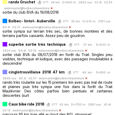
rando Gruchet
VTT · 36 km · D+890 m · 2662 vus · 53 dl · 02:54
·
webmaster@bolbecvttaventure
sortie du club BVA du 19/08/2018
Bolbec- lintot- Auberville
VTT · 35 km · D+510 m · 2781 vus ·
60 dl · 02:31 ·
webmaster@bolbecvttaventure
sortie sympa sur terrain très sec, de bonnes montées et des
terrains parfois cassants. Assez peu de goudron.
superbe sortie très technique
VTT · 37 km · D+840 m ·
3424 vus · 64 dl · 03:19 ·
webmaster@bolbecvttaventure
sortie club BVA du 08/07/2018 en forêt du Trait. Singles peu
visibles, technique et ludique, avec des passages inoubliables à
descendre!
cinglotrouvillaise 2018 47 km
VTT · 46 km · D+850 m ·
3848 vus · 60 dl · 02:57 ·
webmaster@bolbecvttaventure
rando très roulante sur les 15 premiers km avec pas mal de route
et plaines puis très sympa une fois dans la forêt du Trait
Maulévrier. Des côtes parfois bien pentues et certaines
descentes (surt
Caux bike ride 2018
VTT · 62 km · D+1700 m · 2681 vus · 43 dl ·
05:13 ·
webmaster@bolbecvttaventure
parcours 65 km (pas allé au bout des 80), physique!