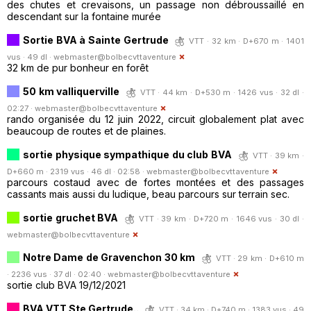
des chutes et crevaisons, un passage non débroussaillé en
descendant sur la fontaine murée
Sortie BVA à Sainte Gertrude
VTT · 32 km · D+670 m · 1401
vus · 49 dl ·
webmaster@bolbecvttaventure
32 km de pur bonheur en forêt
50 km valliquerville
VTT · 44 km · D+530 m · 1426 vus · 32 dl ·
02:27 ·
webmaster@bolbecvttaventure
rando organisée du 12 juin 2022, circuit globalement plat avec
beaucoup de routes et de plaines.
sortie physique sympathique du club BVA
VTT · 39 km ·
D+660 m · 2319 vus · 46 dl · 02:58 ·
webmaster@bolbecvttaventure
parcours costaud avec de fortes montées et des passages
cassants mais aussi du ludique, beau parcours sur terrain sec.
sortie gruchet BVA
VTT · 39 km · D+720 m · 1646 vus · 30 dl ·
webmaster@bolbecvttaventure
Notre Dame de Gravenchon 30 km
VTT · 29 km · D+610 m
· 2236 vus · 37 dl · 02:40 ·
webmaster@bolbecvttaventure
sortie club BVA 19/12/2021
BVA VTT Ste Gertrude..
VTT · 34 km · D+740 m · 1383 vus · 49