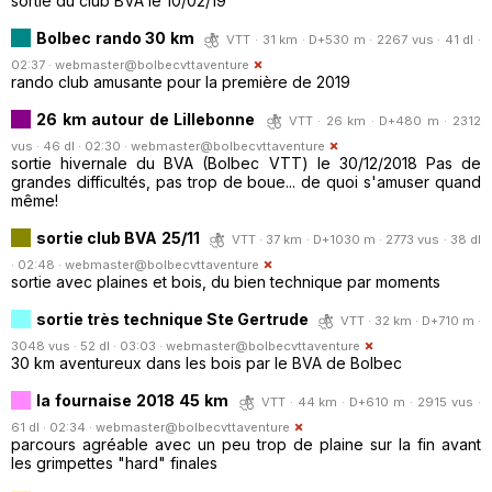
sortie du club BVA le 10/02/19
Bolbec rando 30 km
VTT · 31 km · D+530 m · 2267 vus · 41 dl ·
02:37 ·
webmaster@bolbecvttaventure
rando club amusante pour la première de 2019
26 km autour de Lillebonne
VTT · 26 km · D+480 m · 2312
vus · 46 dl · 02:30 ·
webmaster@bolbecvttaventure
sortie hivernale du BVA (Bolbec VTT) le 30/12/2018 Pas de
grandes difficultés, pas trop de boue... de quoi s'amuser quand
même!
sortie club BVA 25/11
VTT · 37 km · D+1030 m · 2773 vus · 38 dl
· 02:48 ·
webmaster@bolbecvttaventure
sortie avec plaines et bois, du bien technique par moments
sortie très technique Ste Gertrude
VTT · 32 km · D+710 m ·
3048 vus · 52 dl · 03:03 ·
webmaster@bolbecvttaventure
30 km aventureux dans les bois par le BVA de Bolbec
la fournaise 2018 45 km
VTT · 44 km · D+610 m · 2915 vus ·
61 dl · 02:34 ·
webmaster@bolbecvttaventure
parcours agréable avec un peu trop de plaine sur la fin avant
les grimpettes "hard" finales