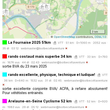
3 km
©
OpenStreetMap
contributors,
ODbL 1.0
La Fournaise 2025 51km
VTT · 51 km · D+1060 m · 2052 vus ·
35 dl · 03:12 ·
webmaster@bolbecvttaventure
rando costaud mais superbe 34 km
VTT · 33 km · D+760
m · 1676 vus · 44 dl · 02:43 ·
webmaster@bolbecvttaventure
sortie BVA du 23 mars 2025
rando excellente, physique, technique et ludique!
VTT
· 36 km · D+640 m · 1532 vus · 31 dl · 02:45 ·
webmaster@bolbecvttaventure
sortie excellente conjointe BVA/ ACPA, à refaire absolument!
Pour vététistes entrainés.
Arelaune-en-Seine Cyclisme 52 km
VTT · 52 km · D+920
m · 1983 vus · 29 dl · 05:12 ·
webmaster@bolbecvttaventure