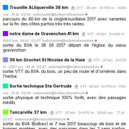
Trouville ALliquerville 38 km
VTT · 38 km · D+700 m · 4265
vus · 75 dl · 02:52 ·
webmaster@bolbecvttaventure
parcours du 40 km de la cinglotrouvillaise 2017 avec variantes
sur la fin. des côtes parfois très très raides.
notre dame de Gravenchon 41 km
VTT · 41 km · D+560 m ·
3583 vus · 62 dl · 02:57 ·
webmaster@bolbecvttaventure
sortie du BVA le 28 05 2017 départ de l’église du vieux
gravenchon
36 km Gruchet St Nicolas de la Haie
VTT · 37 km · D+570
m · 2297 vus · 48 dl · 02:37 ·
webmaster@bolbecvttaventure
sortie VTT du BVA. du bois, un peu de route et d'ornières dans
l'herbe.
Sortie technique Ste Gertrude
VTT · 36 km · D+770 m · 1760
vus · 75 dl · 02:30 ·
webmaster@bolbecvttaventure
sortie physique et technique 100% forêt, avec des passages
inédits
Tancarville 37 km
VTT · 37 km · D+670 m · 2068 vus · 71 dl ·
03:07 ·
webmaster@bolbecvttaventure
sortie du BVA (Bolbec) le 7 mai 2017 beaucoup de bois et de
bonnes montées, avec des passages dans les 2 sens parfois.