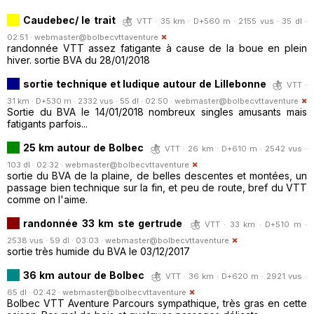
Caudebec/ le trait
VTT · 35 km · D+560 m · 2155 vus · 35 dl ·
02:51 ·
webmaster@bolbecvttaventure
randonnée VTT assez fatigante à cause de la boue en plein
hiver. sortie BVA du 28/01/2018
sortie technique et ludique autour de Lillebonne
VTT ·
31 km · D+530 m · 2332 vus · 55 dl · 02:50 ·
webmaster@bolbecvttaventure
Sortie du BVA le 14/01/2018 nombreux singles amusants mais
fatigants parfois...
25 km autour de Bolbec
VTT · 26 km · D+610 m · 2542 vus ·
103 dl · 02:32 ·
webmaster@bolbecvttaventure
sortie du BVA de la plaine, de belles descentes et montées, un
passage bien technique sur la fin, et peu de route, bref du VTT
comme on l'aime.
randonnée 33 km ste gertrude
VTT · 33 km · D+510 m ·
2538 vus · 59 dl · 03:03 ·
webmaster@bolbecvttaventure
sortie très humide du BVA le 03/12/2017
36 km autour de Bolbec
VTT · 36 km · D+620 m · 2921 vus ·
65 dl · 02:42 ·
webmaster@bolbecvttaventure
Bolbec VTT Aventure Parcours sympathique, très gras en cette