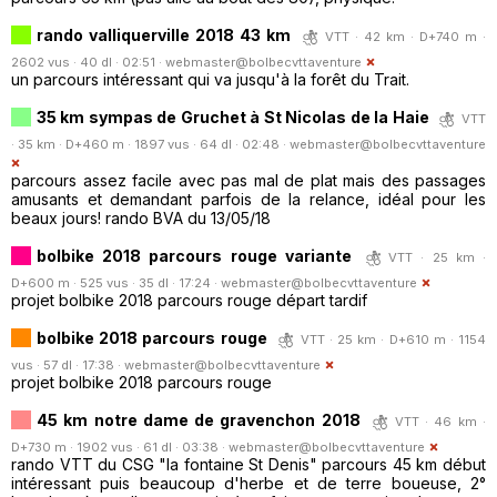
rando valliquerville 2018 43 km
VTT · 42 km · D+740 m ·
2602 vus · 40 dl · 02:51 ·
webmaster@bolbecvttaventure
un parcours intéressant qui va jusqu'à la forêt du Trait.
35 km sympas de Gruchet à St Nicolas de la Haie
VTT
· 35 km · D+460 m · 1897 vus · 64 dl · 02:48 ·
webmaster@bolbecvttaventure
parcours assez facile avec pas mal de plat mais des passages
amusants et demandant parfois de la relance, idéal pour les
beaux jours! rando BVA du 13/05/18
bolbike 2018 parcours rouge variante
VTT · 25 km ·
D+600 m · 525 vus · 35 dl · 17:24 ·
webmaster@bolbecvttaventure
projet bolbike 2018 parcours rouge départ tardif
bolbike 2018 parcours rouge
VTT · 25 km · D+610 m · 1154
vus · 57 dl · 17:38 ·
webmaster@bolbecvttaventure
projet bolbike 2018 parcours rouge
45 km notre dame de gravenchon 2018
VTT · 46 km ·
D+730 m · 1902 vus · 61 dl · 03:38 ·
webmaster@bolbecvttaventure
rando VTT du CSG "la fontaine St Denis" parcours 45 km début
intéressant puis beaucoup d'herbe et de terre boueuse, 2°