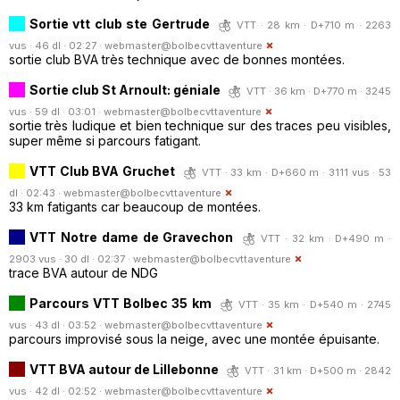
Sortie vtt club ste Gertrude
VTT · 28 km · D+710 m · 2263
vus · 46 dl · 02:27 ·
webmaster@bolbecvttaventure
sortie club BVA très technique avec de bonnes montées.
Sortie club St Arnoult: géniale
VTT · 36 km · D+770 m · 3245
vus · 59 dl · 03:01 ·
webmaster@bolbecvttaventure
sortie très ludique et bien technique sur des traces peu visibles,
super même si parcours fatigant.
VTT Club BVA Gruchet
VTT · 33 km · D+660 m · 3111 vus · 53
dl · 02:43 ·
webmaster@bolbecvttaventure
33 km fatigants car beaucoup de montées.
VTT Notre dame de Gravechon
VTT · 32 km · D+490 m ·
2903 vus · 30 dl · 02:37 ·
webmaster@bolbecvttaventure
trace BVA autour de NDG
Parcours VTT Bolbec 35 km
VTT · 35 km · D+540 m · 2745
vus · 43 dl · 03:52 ·
webmaster@bolbecvttaventure
parcours improvisé sous la neige, avec une montée épuisante.
VTT BVA autour de Lillebonne
VTT · 31 km · D+500 m · 2842
vus · 42 dl · 02:52 ·
webmaster@bolbecvttaventure