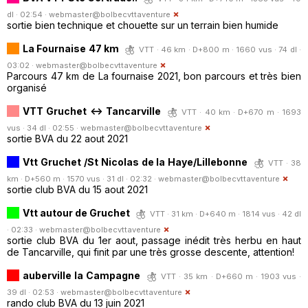
dl · 02:54 ·
webmaster@bolbecvttaventure
sortie bien technique et chouette sur un terrain bien humide
La Fournaise 47 km
VTT · 46 km · D+800 m · 1660 vus · 74 dl ·
03:02 ·
webmaster@bolbecvttaventure
Parcours 47 km de La fournaise 2021, bon parcours et très bien
organisé
VTT Gruchet <-> Tancarville
VTT · 40 km · D+670 m · 1693
vus · 34 dl · 02:55 ·
webmaster@bolbecvttaventure
sortie BVA du 22 aout 2021
Vtt Gruchet /St Nicolas de la Haye/Lillebonne
VTT · 38
km · D+560 m · 1570 vus · 31 dl · 02:32 ·
webmaster@bolbecvttaventure
sortie club BVA du 15 aout 2021
Vtt autour de Gruchet
VTT · 31 km · D+640 m · 1814 vus · 42 dl
· 02:33 ·
webmaster@bolbecvttaventure
sortie club BVA du 1er aout, passage inédit très herbu en haut
de Tancarville, qui finit par une très grosse descente, attention!
auberville la Campagne
VTT · 35 km · D+660 m · 1903 vus ·
39 dl · 02:53 ·
webmaster@bolbecvttaventure
rando club BVA du 13 juin 2021