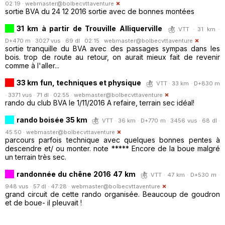
02:19 ·
webmaster@bolbecvttaventure
sortie BVA du 24 12 2016 sortie avec de bonnes montées
31 km à partir de Trouville Alliquerville
VTT · 31 km ·
D+470 m · 3027 vus · 69 dl · 02:15 ·
webmaster@bolbecvttaventure
sortie tranquille du BVA avec des passages sympas dans les
bois. trop de route au retour, on aurait mieux fait de revenir
comme à l'aller...
33 km fun, techniques et physique
VTT · 33 km · D+830 m
· 3371 vus · 71 dl · 02:55 ·
webmaster@bolbecvttaventure
rando du club BVA le 1/11/2016 A refaire, terrain sec idéal!
rando boisée 35 km
VTT · 36 km · D+770 m · 3456 vus · 68 dl ·
45:50 ·
webmaster@bolbecvttaventure
parcours parfois technique avec quelques bonnes pentes à
descendre et/ ou monter. note ***** Encore de la boue malgré
un terrain très sec.
randonnée du chêne 2016 47 km
VTT · 47 km · D+530 m ·
948 vus · 57 dl · 47:28 ·
webmaster@bolbecvttaventure
grand circuit de cette rando organisée. Beaucoup de goudron
et de boue- il pleuvait !