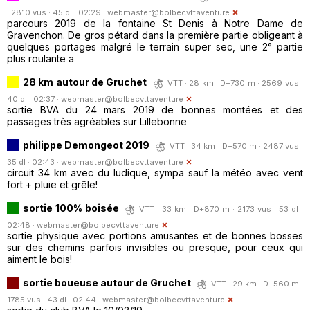
· 2810 vus · 45 dl · 02:29 ·
webmaster@bolbecvttaventure
parcours 2019 de la fontaine St Denis à Notre Dame de
Gravenchon. De gros pétard dans la première partie obligeant à
quelques portages malgré le terrain super sec, une 2° partie
plus roulante a
28 km autour de Gruchet
VTT · 28 km · D+730 m · 2569 vus ·
40 dl · 02:37 ·
webmaster@bolbecvttaventure
sortie BVA du 24 mars 2019 de bonnes montées et des
passages très agréables sur Lillebonne
philippe Demongeot 2019
VTT · 34 km · D+570 m · 2487 vus ·
35 dl · 02:43 ·
webmaster@bolbecvttaventure
circuit 34 km avec du ludique, sympa sauf la météo avec vent
fort + pluie et grêle!
sortie 100% boisée
VTT · 33 km · D+870 m · 2173 vus · 53 dl ·
02:48 ·
webmaster@bolbecvttaventure
sortie physique avec portions amusantes et de bonnes bosses
sur des chemins parfois invisibles ou presque, pour ceux qui
aiment le bois!
sortie boueuse autour de Gruchet
VTT · 29 km · D+560 m ·
1785 vus · 43 dl · 02:44 ·
webmaster@bolbecvttaventure