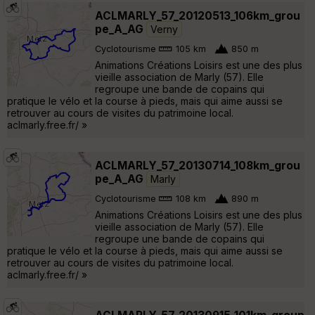
ACLMARLY_57_20120513_106km_grou
pe_A_AG
Verny
Cyclotourisme
105 km
850 m
Animations Créations Loisirs est une des plus
vieille association de Marly (57). Elle
regroupe une bande de copains qui
pratique le vélo et la course à pieds, mais qui aime aussi se
retrouver au cours de visites du patrimoine local.
aclmarly.free.fr/ »
ACLMARLY_57_20130714_108km_grou
pe_A_AG
Marly
Cyclotourisme
108 km
890 m
Animations Créations Loisirs est une des plus
vieille association de Marly (57). Elle
regroupe une bande de copains qui
pratique le vélo et la course à pieds, mais qui aime aussi se
retrouver au cours de visites du patrimoine local.
aclmarly.free.fr/ »