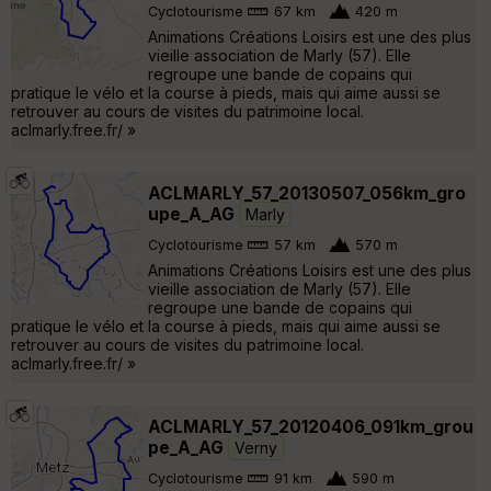
Cyclotourisme
67 km
420 m
Animations Créations Loisirs est une des plus
vieille association de Marly (57). Elle
regroupe une bande de copains qui
pratique le vélo et la course à pieds, mais qui aime aussi se
retrouver au cours de visites du patrimoine local.
aclmarly.free.fr/ »
ACLMARLY_57_20130507_056km_gro
upe_A_AG
Marly
Cyclotourisme
57 km
570 m
Animations Créations Loisirs est une des plus
vieille association de Marly (57). Elle
regroupe une bande de copains qui
pratique le vélo et la course à pieds, mais qui aime aussi se
retrouver au cours de visites du patrimoine local.
aclmarly.free.fr/ »
ACLMARLY_57_20120406_091km_grou
pe_A_AG
Verny
Cyclotourisme
91 km
590 m