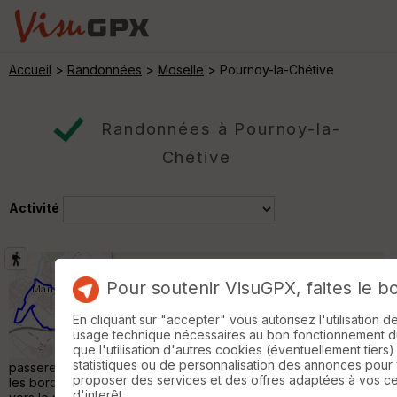
Accueil
>
Randonnées
>
Moselle
> Pournoy-la-Chétive
Randonnées à Pournoy-la-
Chétive
Activité
Arcal_Marly
Marly
Pour soutenir VisuGPX, faites le b
Randonnée Pédestre
8 km
En cliquant sur "accepter" vous autorisez l'utilisation 
Randonnée de 8km au départ du parking
usage technique nécessaires au bon fonctionnement du 
Jules Ferry. Suivre la nouvelle voie verte
que l'utilisation d'autres cookies (éventuellement tiers)
vers Pouilly puis traverser la rocade par la
statistiques ou de personnalisation des annonces pour
passerelle. Prendre à gauche le long de la rocade et rejoindre
proposer des services et des offres adaptées à vos c
les bords de Seille. Suivre le sentier de découverte et retour
d'interêt.