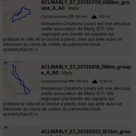
ACLMARLY_57_20130709_086km_gro
upe_A_AG
Marly
Cyclotourisme
86 km
740 m
Animations Créations Loisirs est une des plus
vieille association de Marly (57). Elle
regroupe une bande de copains qui
pratique le vélo et la course à pieds, mais qui aime aussi se
retrouver au cours de visites du patrimoine local.
aclmarly.free.fr/ »
ACLMARLY_57_20130818_116km_group
e_A_AG
Marly
Cyclotourisme
116 km
1230 m
Animations Créations Loisirs est une des plus
vieille association de Marly (57). Elle
regroupe une bande de copains qui
pratique le vélo et la course à pieds, mais qui aime aussi se
retrouver au cours de visites du patrimoine local.
aclmarly.free.fr/ »
ACLMARLY_57_20130922_107km_grou