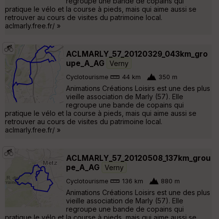
regroupe une bande de copains qui
pratique le vélo et la course à pieds, mais qui aime aussi se
retrouver au cours de visites du patrimoine local.
aclmarly.free.fr/ »
ACLMARLY_57_20120329_043km_gro
upe_A_AG
Verny
Cyclotourisme
44 km
350 m
Animations Créations Loisirs est une des plus
vieille association de Marly (57). Elle
regroupe une bande de copains qui
pratique le vélo et la course à pieds, mais qui aime aussi se
retrouver au cours de visites du patrimoine local.
aclmarly.free.fr/ »
ACLMARLY_57_20120508_137km_grou
pe_A_AG
Verny
Cyclotourisme
136 km
880 m
Animations Créations Loisirs est une des plus
vieille association de Marly (57). Elle
regroupe une bande de copains qui
pratique le vélo et la course à pieds, mais qui aime aussi se