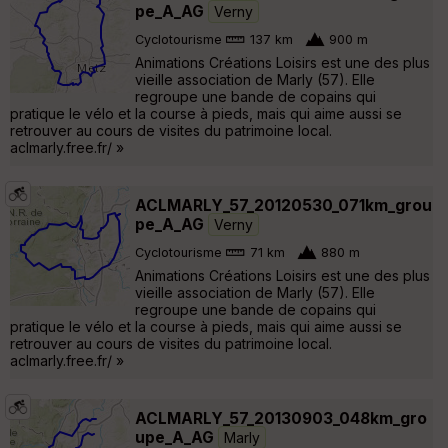
pe_A_AG
Verny
Cyclotourisme
137 km
900 m
Animations Créations Loisirs est une des plus
vieille association de Marly (57). Elle
regroupe une bande de copains qui
pratique le vélo et la course à pieds, mais qui aime aussi se
retrouver au cours de visites du patrimoine local.
aclmarly.free.fr/ »
ACLMARLY_57_20120530_071km_grou
pe_A_AG
Verny
Cyclotourisme
71 km
880 m
Animations Créations Loisirs est une des plus
vieille association de Marly (57). Elle
regroupe une bande de copains qui
pratique le vélo et la course à pieds, mais qui aime aussi se
retrouver au cours de visites du patrimoine local.
aclmarly.free.fr/ »
ACLMARLY_57_20130903_048km_gro
upe_A_AG
Marly