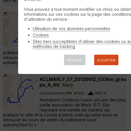
vers le parking »
Vous pouvez à tout moment modifier ce choix ou obten
informations sur ces cookies sur la page des condition
ACLMARLY_57_20130418_063km_grou
d'utilisation du service :
pe_A_AG
Marly
Utilisation de vos données personnelles
Cyclotourisme
63 km
570 m
Cookies
Animations Créations Loisirs est une des plus
Sites tiers succeptibles d'utiliser des cookies ou a
vieille association de Marly (57). Elle
méthodes de tracking
regroupe une bande de copains qui
pratique le vélo et la course à pieds, mais qui aime aussi se
retrouver au cours de visites du patrimoine local.
REFUSER
ACCEPTER
aclmarly.free.fr/ »
ACLMARLY_57_20130912_033km_grou
pe_A_AG
Marly
Cyclotourisme
34 km
580 m
Animations Créations Loisirs est une des plus
vieille association de Marly (57). Elle
regroupe une bande de copains qui
pratique le vélo et la course à pieds, mais qui aime aussi se
retrouver au cours de visites du patrimoine local.
aclmarly.free.fr/ »