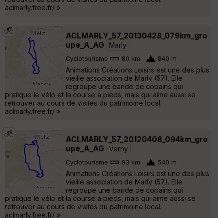
aclmarly.free.fr/ »
ACLMARLY_57_20130428_079km_gro
upe_A_AG
Marly
Cyclotourisme
80 km
840 m
Animations Créations Loisirs est une des plus
vieille association de Marly (57). Elle
regroupe une bande de copains qui
pratique le vélo et la course à pieds, mais qui aime aussi se
retrouver au cours de visites du patrimoine local.
aclmarly.free.fr/ »
ACLMARLY_57_20120408_094km_gro
upe_A_AG
Verny
Cyclotourisme
93 km
540 m
Animations Créations Loisirs est une des plus
vieille association de Marly (57). Elle
regroupe une bande de copains qui
pratique le vélo et la course à pieds, mais qui aime aussi se
retrouver au cours de visites du patrimoine local.
aclmarly.free.fr/ »