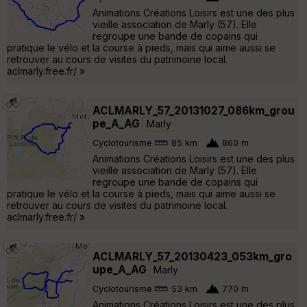
Animations Créations Loisirs est une des plus
vieille association de Marly (57). Elle
regroupe une bande de copains qui
pratique le vélo et la course à pieds, mais qui aime aussi se
retrouver au cours de visites du patrimoine local.
aclmarly.free.fr/ »
ACLMARLY_57_20131027_086km_grou
pe_A_AG
Marly
Cyclotourisme
85 km
860 m
Animations Créations Loisirs est une des plus
vieille association de Marly (57). Elle
regroupe une bande de copains qui
pratique le vélo et la course à pieds, mais qui aime aussi se
retrouver au cours de visites du patrimoine local.
aclmarly.free.fr/ »
ACLMARLY_57_20130423_053km_gro
upe_A_AG
Marly
Cyclotourisme
53 km
770 m
Animations Créations Loisirs est une des plus