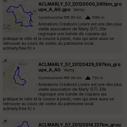
ACLMARLY_57_20120000_080km_gro
upe_A_AG.gpx
Verny
Cyclotourisme
80 km
1090 m
Animations Créations Loisirs est une des plus
vieille association de Marly (57). Elle
regroupe une bande de copains qui
pratique le vélo et la course à pieds, mais qui aime aussi se
retrouver au cours de visites du patrimoine local.
aclmarly.free.fr/ »
ACLMARLY_57_20120429_097km_gro
upe_A_AG
Verny
Cyclotourisme
96 km
750 m
Animations Créations Loisirs est une des plus
vieille association de Marly (57). Elle
regroupe une bande de copains qui
pratique le vélo et la course à pieds, mais qui aime aussi se
retrouver au cours de visites du patrimoine local.
aclmarly.free.fr/ »
ACLMARLY_57_20120514_137km_grou