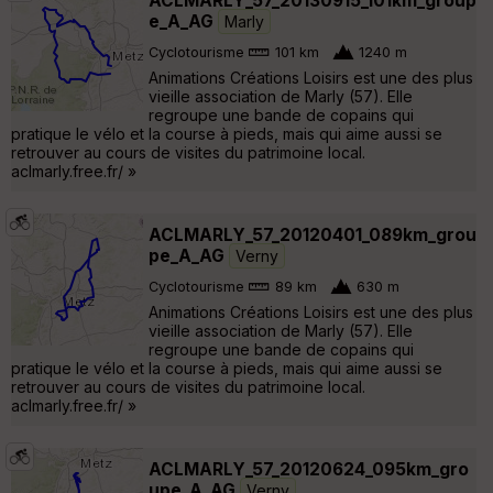
ACLMARLY_57_20130915_101km_group
e_A_AG
Marly
Cyclotourisme
101 km
1240 m
Animations Créations Loisirs est une des plus
vieille association de Marly (57). Elle
regroupe une bande de copains qui
pratique le vélo et la course à pieds, mais qui aime aussi se
retrouver au cours de visites du patrimoine local.
aclmarly.free.fr/ »
ACLMARLY_57_20120401_089km_grou
pe_A_AG
Verny
Cyclotourisme
89 km
630 m
Animations Créations Loisirs est une des plus
vieille association de Marly (57). Elle
regroupe une bande de copains qui
pratique le vélo et la course à pieds, mais qui aime aussi se
retrouver au cours de visites du patrimoine local.
aclmarly.free.fr/ »
ACLMARLY_57_20120624_095km_gro
upe_A_AG
Verny