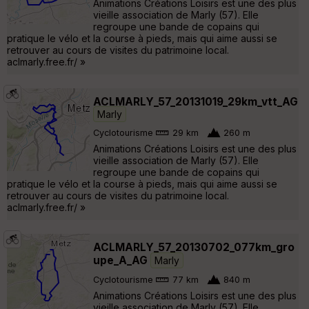
Animations Créations Loisirs est une des plus
vieille association de Marly (57). Elle
regroupe une bande de copains qui
pratique le vélo et la course à pieds, mais qui aime aussi se
retrouver au cours de visites du patrimoine local.
aclmarly.free.fr/ »
ACLMARLY_57_20131019_29km_vtt_AG
Marly
Cyclotourisme
29 km
260 m
Animations Créations Loisirs est une des plus
vieille association de Marly (57). Elle
regroupe une bande de copains qui
pratique le vélo et la course à pieds, mais qui aime aussi se
retrouver au cours de visites du patrimoine local.
aclmarly.free.fr/ »
ACLMARLY_57_20130702_077km_gro
upe_A_AG
Marly
Cyclotourisme
77 km
840 m
Animations Créations Loisirs est une des plus
vieille association de Marly (57). Elle