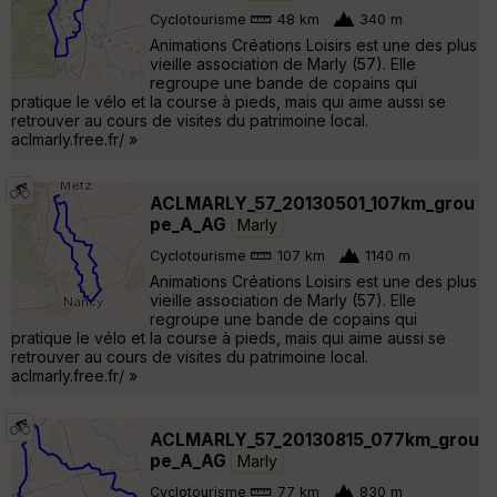
Cyclotourisme
48 km
340 m
Animations Créations Loisirs est une des plus
vieille association de Marly (57). Elle
regroupe une bande de copains qui
pratique le vélo et la course à pieds, mais qui aime aussi se
retrouver au cours de visites du patrimoine local.
aclmarly.free.fr/ »
ACLMARLY_57_20130501_107km_grou
pe_A_AG
Marly
Cyclotourisme
107 km
1140 m
Animations Créations Loisirs est une des plus
vieille association de Marly (57). Elle
regroupe une bande de copains qui
pratique le vélo et la course à pieds, mais qui aime aussi se
retrouver au cours de visites du patrimoine local.
aclmarly.free.fr/ »
ACLMARLY_57_20130815_077km_grou
pe_A_AG
Marly
Cyclotourisme
77 km
830 m