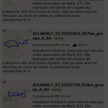
vieille association de Marly (57). Elle
regroupe une bande de copains qui
pratique le vélo et la course à pieds, mais qui aime aussi se
retrouver au cours de visites du patrimoine local.
aclmarly.free.fr/ »
ACLMARLY_57_20120402_057km_gro
upe_A_AG
Verny
Cyclotourisme
57 km
400 m
Animations Créations Loisirs est une des plus
vieille association de Marly (57). Elle
regroupe une bande de copains qui
pratique le vélo et la course à pieds, mais qui aime aussi se
retrouver au cours de visites du patrimoine local.
aclmarly.free.fr/ »
ACLMARLY_57_20120726_102km_grou
pe_A_AG
Verny
Cyclotourisme
102 km
Animations Créations Loisirs est une des plus
vieille association de Marly (57). Elle