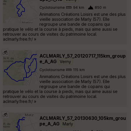
Cyclotourisme
94 km
850 m
Animations Créations Loisirs est une des plus
vieille association de Marly (57). Elle
regroupe une bande de copains qui
pratique le vélo et la course à pieds, mais qui aime aussi se
retrouver au cours de visites du patrimoine local.
aclmarly.free.fr/ »
ACLMARLY_57_20120717_115km_group
e_A_AG
Verny
Cyclotourisme
115 km
Animations Créations Loisirs est une des plus
vieille association de Marly (57). Elle
regroupe une bande de copains qui
pratique le vélo et la course à pieds, mais qui aime aussi se
retrouver au cours de visites du patrimoine local.
aclmarly.free.fr/ »
ACLMARLY_57_20130630_105km_grou
pe_A_AG
Marly