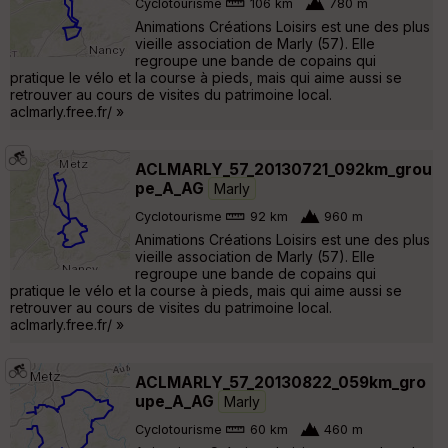
Cyclotourisme
106 km
780 m
Animations Créations Loisirs est une des plus
vieille association de Marly (57). Elle
regroupe une bande de copains qui
pratique le vélo et la course à pieds, mais qui aime aussi se
retrouver au cours de visites du patrimoine local.
aclmarly.free.fr/ »
ACLMARLY_57_20130721_092km_grou
pe_A_AG
Marly
Cyclotourisme
92 km
960 m
Animations Créations Loisirs est une des plus
vieille association de Marly (57). Elle
regroupe une bande de copains qui
pratique le vélo et la course à pieds, mais qui aime aussi se
retrouver au cours de visites du patrimoine local.
aclmarly.free.fr/ »
ACLMARLY_57_20130822_059km_gro
upe_A_AG
Marly
Cyclotourisme
60 km
460 m