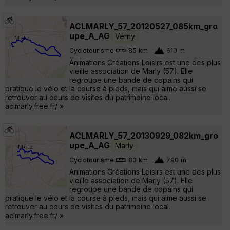
ACLMARLY_57_20120527_085km_gro
upe_A_AG
Verny
Cyclotourisme
85 km
610 m
Animations Créations Loisirs est une des plus
vieille association de Marly (57). Elle
regroupe une bande de copains qui
pratique le vélo et la course à pieds, mais qui aime aussi se
retrouver au cours de visites du patrimoine local.
aclmarly.free.fr/ »
ACLMARLY_57_20130929_082km_gro
upe_A_AG
Marly
Cyclotourisme
83 km
790 m
Animations Créations Loisirs est une des plus
vieille association de Marly (57). Elle
regroupe une bande de copains qui
pratique le vélo et la course à pieds, mais qui aime aussi se
retrouver au cours de visites du patrimoine local.
aclmarly.free.fr/ »