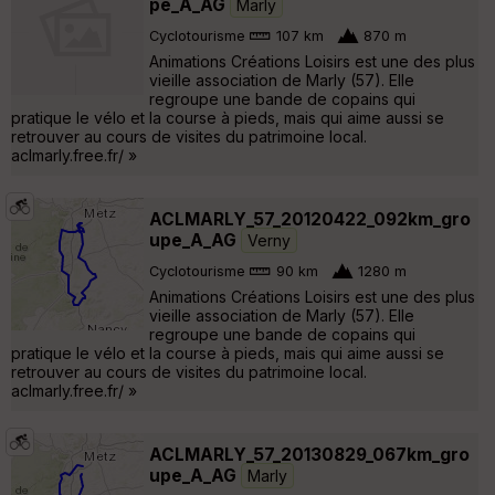
pe_A_AG
Marly
Cyclotourisme
107 km
870 m
Animations Créations Loisirs est une des plus
vieille association de Marly (57). Elle
regroupe une bande de copains qui
pratique le vélo et la course à pieds, mais qui aime aussi se
retrouver au cours de visites du patrimoine local.
aclmarly.free.fr/ »
ACLMARLY_57_20120422_092km_gro
upe_A_AG
Verny
Cyclotourisme
90 km
1280 m
Animations Créations Loisirs est une des plus
vieille association de Marly (57). Elle
regroupe une bande de copains qui
pratique le vélo et la course à pieds, mais qui aime aussi se
retrouver au cours de visites du patrimoine local.
aclmarly.free.fr/ »
ACLMARLY_57_20130829_067km_gro
upe_A_AG
Marly