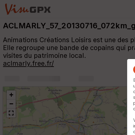
ACLMARLY_57_20130716_072km_
Animations Créations Loisirs est une des pl
Elle regroupe une bande de copains qui pra
visites du patrimoine local.
aclmarly.free.fr/
+
m
+
−