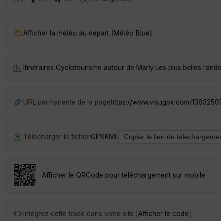
Afficher la météo au départ (Météo Blue)
Itinéraires Cyclotourisme autour de
Marly
·
Les plus belles ran
URL permanente de la page
https://www.visugpx.com/1383250
Télécharger le fichier
GPX
KML
Afficher le QRCode pour téléchargement sur mobile
Intégrez cette trace dans votre site [
Afficher le code
]