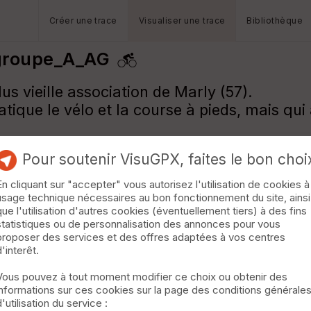
Créer une trace
Visualiser une trace
Bibliothèque
groupe_A_AG
us vieille association de Marly (57).
tique le vélo et la course à pieds, mais qui
Pour soutenir VisuGPX, faites le bon choi
En cliquant sur "accepter" vous autorisez l'utilisation de cookies à
usage technique nécessaires au bon fonctionnement du site, ainsi
que l'utilisation d'autres cookies (éventuellement tiers) à des fins
statistiques ou de personnalisation des annonces pour vous
proposer des services et des offres adaptées à vos centres
d'interêt.
Vous pouvez à tout moment modifier ce choix ou obtenir des
informations sur ces cookies sur la page des conditions générale
d'utilisation du service :