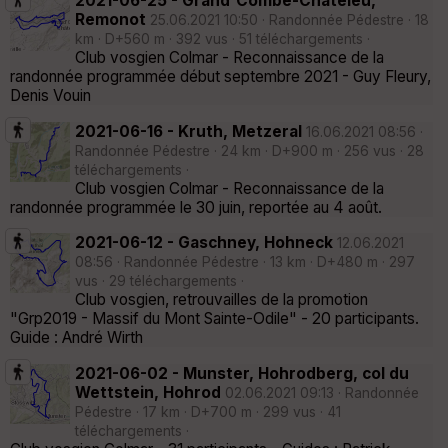
2021-06-25 - Grand'Combe-Châteleu,
Remonot
25.06.2021 10:50 · Randonnée Pédestre · 18
km · D+560 m · 392 vus · 51 téléchargements ·
Club vosgien Colmar - Reconnaissance de la
randonnée programmée début septembre 2021 - Guy Fleury,
Denis Vouin
2021-06-16 - Kruth, Metzeral
16.06.2021 08:56 ·
Randonnée Pédestre · 24 km · D+900 m · 256 vus · 28
téléchargements ·
Club vosgien Colmar - Reconnaissance de la
randonnée programmée le 30 juin, reportée au 4 août.
2021-06-12 - Gaschney, Hohneck
12.06.2021
08:56 · Randonnée Pédestre · 13 km · D+480 m · 297
vus · 29 téléchargements ·
Club vosgien, retrouvailles de la promotion
"Grp2019 - Massif du Mont Sainte-Odile" - 20 participants.
Guide : André Wirth
2021-06-02 - Munster, Hohrodberg, col du
Wettstein, Hohrod
02.06.2021 09:13 · Randonnée
Pédestre · 17 km · D+700 m · 299 vus · 41
téléchargements ·