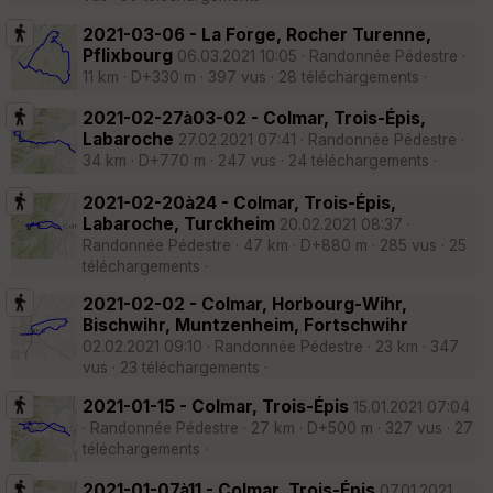
2021-03-06 - La Forge, Rocher Turenne,
Pflixbourg
06.03.2021 10:05 · Randonnée Pédestre ·
11 km · D+330 m · 397 vus · 28 téléchargements ·
2021-02-27à03-02 - Colmar, Trois-Épis,
Labaroche
27.02.2021 07:41 · Randonnée Pédestre ·
34 km · D+770 m · 247 vus · 24 téléchargements ·
2021-02-20à24 - Colmar, Trois-Épis,
Labaroche, Turckheim
20.02.2021 08:37 ·
Randonnée Pédestre · 47 km · D+880 m · 285 vus · 25
téléchargements ·
2021-02-02 - Colmar, Horbourg-Wihr,
Bischwihr, Muntzenheim, Fortschwihr
02.02.2021 09:10 · Randonnée Pédestre · 23 km · 347
vus · 23 téléchargements ·
2021-01-15 - Colmar, Trois-Épis
15.01.2021 07:04
· Randonnée Pédestre · 27 km · D+500 m · 327 vus · 27
téléchargements ·
2021-01-07à11 - Colmar, Trois-Épis
07.01.2021