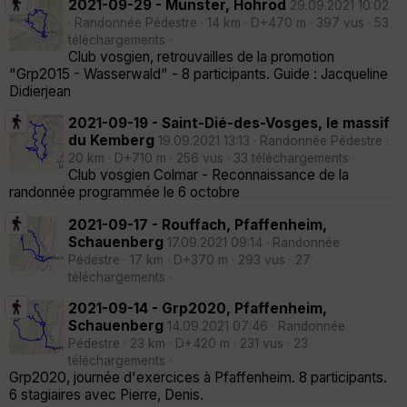
2021-09-29 - Munster, Hohrod
29.09.2021 10:02
· Randonnée Pédestre · 14 km · D+470 m · 397 vus · 53
téléchargements ·
Club vosgien, retrouvailles de la promotion
"Grp2015 - Wasserwald" - 8 participants. Guide : Jacqueline
Didierjean
2021-09-19 - Saint-Dié-des-Vosges, le massif
du Kemberg
19.09.2021 13:13 · Randonnée Pédestre ·
20 km · D+710 m · 256 vus · 33 téléchargements ·
Club vosgien Colmar - Reconnaissance de la
randonnée programmée le 6 octobre
2021-09-17 - Rouffach, Pfaffenheim,
Schauenberg
17.09.2021 09:14 · Randonnée
Pédestre · 17 km · D+370 m · 293 vus · 27
téléchargements ·
2021-09-14 - Grp2020, Pfaffenheim,
Schauenberg
14.09.2021 07:46 · Randonnée
Pédestre · 23 km · D+420 m · 231 vus · 23
téléchargements ·
Grp2020, journée d'exercices à Pfaffenheim. 8 participants.
6 stagiaires avec Pierre, Denis.