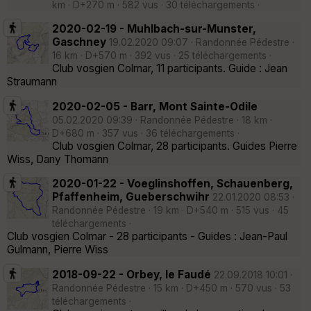
km · D+270 m · 582 vus · 30 téléchargements ·
2020-02-19 - Muhlbach-sur-Munster,
Gaschney
19.02.2020 09:07 · Randonnée Pédestre ·
16 km · D+570 m · 392 vus · 25 téléchargements ·
Club vosgien Colmar, 11 participants. Guide : Jean
Straumann
2020-02-05 - Barr, Mont Sainte-Odile
05.02.2020 09:39 · Randonnée Pédestre · 18 km ·
D+680 m · 357 vus · 36 téléchargements ·
Club vosgien Colmar, 28 participants. Guides Pierre
Wiss, Dany Thomann
2020-01-22 - Voeglinshoffen, Schauenberg,
Pfaffenheim, Gueberschwihr
22.01.2020 08:53 ·
Randonnée Pédestre · 19 km · D+540 m · 515 vus · 45
téléchargements ·
Club vosgien Colmar - 28 participants - Guides : Jean-Paul
Gulmann, Pierre Wiss
2018-09-22 - Orbey, le Faudé
22.09.2018 10:01 ·
Randonnée Pédestre · 15 km · D+450 m · 570 vus · 53
téléchargements ·