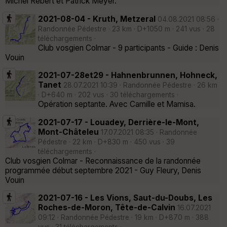
Michel Rebert et Patrick Meyer.
2021-08-04 - Kruth, Metzeral
04.08.2021 08:56 ·
Randonnée Pédestre · 23 km · D+1050 m · 241 vus · 28
téléchargements ·
Club vosgien Colmar - 9 participants - Guide : Denis
Vouin
2021-07-28et29 - Hahnenbrunnen, Hohneck,
Tanet
28.07.2021 10:39 · Randonnée Pédestre · 26 km
· D+640 m · 202 vus · 30 téléchargements ·
Opération septante. Avec Camille et Mamisa.
2021-07-17 - Louadey, Derrière-le-Mont,
Mont-Châteleu
17.07.2021 08:35 · Randonnée
Pédestre · 22 km · D+830 m · 450 vus · 39
téléchargements ·
Club vosgien Colmar - Reconnaissance de la randonnée
programmée début septembre 2021 - Guy Fleury, Denis
Vouin
2021-07-16 - Les Vions, Saut-du-Doubs, Les
Roches-de-Moron, Tête-de-Calvin
16.07.2021
09:12 · Randonnée Pédestre · 19 km · D+870 m · 388