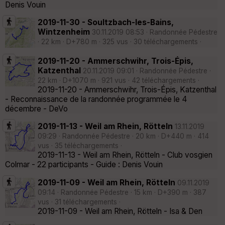
Denis Vouin
2019-11-30 - Soultzbach-les-Bains,
Wintzenheim
30.11.2019 08:53 · Randonnée Pédestre
· 22 km · D+780 m · 325 vus · 30 téléchargements ·
2019-11-20 - Ammerschwihr, Trois-Épis,
Katzenthal
20.11.2019 09:01 · Randonnée Pédestre ·
22 km · D+1070 m · 921 vus · 42 téléchargements ·
2019-11-20 - Ammerschwihr, Trois-Épis, Katzenthal
- Reconnaissance de la randonnée programmée le 4
décembre - DeVo
2019-11-13 - Weil am Rhein, Rötteln
13.11.2019
09:29 · Randonnée Pédestre · 20 km · D+440 m · 414
vus · 35 téléchargements ·
2019-11-13 - Weil am Rhein, Rötteln - Club vosgien
Colmar - 22 participants - Guide : Denis Vouin
2019-11-09 - Weil am Rhein, Rötteln
09.11.2019
09:14 · Randonnée Pédestre · 15 km · D+390 m · 387
vus · 31 téléchargements ·
2019-11-09 - Weil am Rhein, Rötteln - Isa & Den