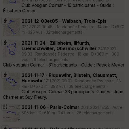
15 km · D+580 m · 341 vus · 41 téléchargements ·
Club vosgien Colmar - 16 participants - Guide :
Élisabeth Gerson
2021-12-03et05 - Walbach, Trois-Épis
03.12.2021 09:45 · Randonnée Pédestre · 14 km · D+570
m · 325 vus · 32 téléchargements ·
2021-11-24 - Zillisheim, Illfurth,
Luemschwiller, Obermorschwiller
24.11.2021
09:33 · Randonnée Pédestre · 18 km · D+360 m · 300
vus · 26 téléchargements ·
Club vosgien Colmar - 31 participants - Guide : Patrick Meyer
2021-11-17 - Riquewihr, Bilstein, Clausmatt,
Hunawihr
17.11.2021 09:01 · Randonnée Pédestre · 18
km · D+570 m · 393 vus · 38 téléchargements ·
Club vosgien Colmar. 33 participants. Guides : Jean
Charrier et Guy Fleury.
2021-11-06 - Paris-Colmar
06.11.2021 18:55 · Autre ·
505 km · D+610 m · 247 vus · 26 téléchargements ·