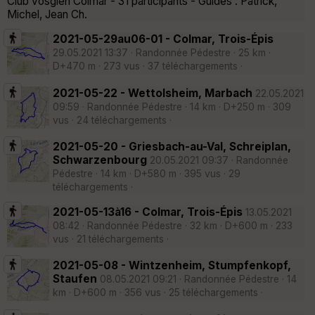
Club vosgien Colmar - 31 participants - Guides : Patrick,
Michel, Jean Ch.
2021-05-29au06-01 - Colmar, Trois-Épis
29.05.2021 13:37 · Randonnée Pédestre · 25 km ·
D+470 m · 273 vus · 37 téléchargements ·
2021-05-22 - Wettolsheim, Marbach
22.05.2021
09:59 · Randonnée Pédestre · 14 km · D+250 m · 309
vus · 24 téléchargements ·
2021-05-20 - Griesbach-au-Val, Schreiplan,
Schwarzenbourg
20.05.2021 09:37 · Randonnée
Pédestre · 14 km · D+580 m · 395 vus · 29
téléchargements ·
2021-05-13à16 - Colmar, Trois-Épis
13.05.2021
08:42 · Randonnée Pédestre · 32 km · D+600 m · 233
vus · 21 téléchargements ·
2021-05-08 - Wintzenheim, Stumpfenkopf,
Staufen
08.05.2021 09:21 · Randonnée Pédestre · 14
km · D+600 m · 356 vus · 25 téléchargements ·