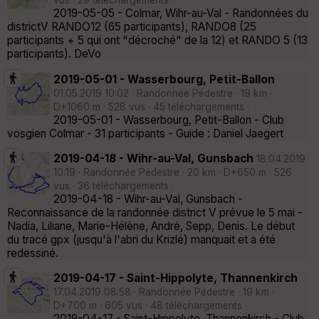
vus · 29 téléchargements ·
2019-05-05 - Colmar, Wihr-au-Val - Randonnées du
districtV RANDO12 (65 participants), RANDO8 (25
participants + 5 qui ont "décroché" de la 12) et RANDO 5 (13
participants). DeVo
2019-05-01 - Wasserbourg, Petit-Ballon
01.05.2019 10:02 · Randonnée Pédestre · 19 km ·
D+1060 m · 528 vus · 45 téléchargements ·
2019-05-01 - Wasserbourg, Petit-Ballon - Club
vosgien Colmar - 31 participants - Guide : Daniel Jaegert
2019-04-18 - Wihr-au-Val, Gunsbach
18.04.2019
10:19 · Randonnée Pédestre · 20 km · D+650 m · 526
vus · 36 téléchargements ·
2019-04-18 - Wihr-au-Val, Gunsbach -
Reconnaissance de la randonnée district V prévue le 5 mai -
Nadia, Liliane, Marie-Hélène, André, Sepp, Denis. Le début
du tracé gpx (jusqu'à l'abri du Krizlé) manquait et a été
redessiné.
2019-04-17 - Saint-Hippolyte, Thannenkirch
17.04.2019 08:58 · Randonnée Pédestre · 19 km ·
D+700 m · 605 vus · 48 téléchargements ·
2019-04-17 - Saint-Hippolyte, Thannenkirch - Club