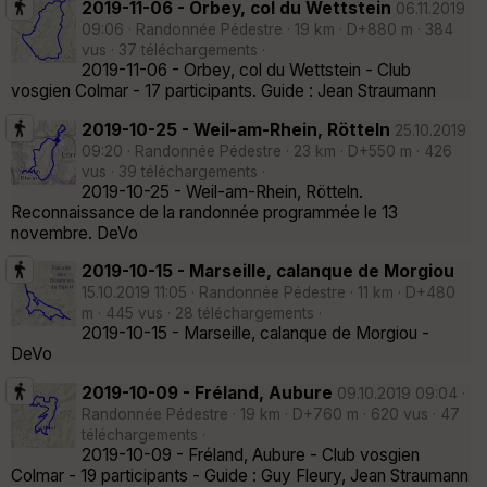
2019-11-06 - Orbey, col du Wettstein
06.11.2019
09:06 · Randonnée Pédestre · 19 km · D+880 m · 384
vus · 37 téléchargements ·
2019-11-06 - Orbey, col du Wettstein - Club
vosgien Colmar - 17 participants. Guide : Jean Straumann
2019-10-25 - Weil-am-Rhein, Rötteln
25.10.2019
09:20 · Randonnée Pédestre · 23 km · D+550 m · 426
vus · 39 téléchargements ·
2019-10-25 - Weil-am-Rhein, Rötteln.
Reconnaissance de la randonnée programmée le 13
novembre. DeVo
2019-10-15 - Marseille, calanque de Morgiou
15.10.2019 11:05 · Randonnée Pédestre · 11 km · D+480
m · 445 vus · 28 téléchargements ·
2019-10-15 - Marseille, calanque de Morgiou -
DeVo
2019-10-09 - Fréland, Aubure
09.10.2019 09:04 ·
Randonnée Pédestre · 19 km · D+760 m · 620 vus · 47
téléchargements ·
2019-10-09 - Fréland, Aubure - Club vosgien
Colmar - 19 participants - Guide : Guy Fleury, Jean Straumann