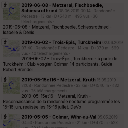
2019-06-08 - Metzeral, Fischboedle,
Schiessrothried
08.06.2019 09:14 · Randonnée
Pédestre · 13 km · D+540 m · 495 vus · 36
téléchargements ·
2019-06-08 - Metzeral, Fischboedle, Schiessrothried -
Isabelle & Denis
2019-06-02 - Trois-Épis, Turckheim
02.06.2019
07:40 · Randonnée Pédestre · 14 km · D+370 m · 569
vus · 40 téléchargements ·
2019-06-02 - Trois-Épis, Turckheim - à partir de
Turckheim : Club vosgien Colmar, 14 participants. Guide :
Robert Brendel
2019-05-15et16 - Metzeral, Kruth
15.05.2019
21:08 · Randonnée Pédestre · 33 km · D+1540 m · 432
vus · 25 téléchargements ·
2019-05-15et16 - Metzeral, Kruth -
Reconnaissance de la randonnée nocturne programmée les
15-16 juin, réalisée les 15-16 juillet. DeVo
2019-05-05 - Colmar, Wihr-au-Val
05.05.2019
04:53 · Randonnée Pédestre · 21 km · D+470 m · 523