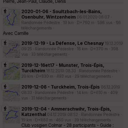
Pierre, Jean-Paul, Claude, Denis
2020-01-06 - Soultzbach-les-Bains,
Osenbuhr, Wintzenheim
06.01.2020 08:07 ·
Randonnée Pédestre · 19 km · D+760 m · 598 vus · 66
téléchargements ·
Avec Camille
2019-12-19 - La Défense, Le Chesnay
19.12.2019
09:25 · Randonnée Pédestre · 18 km · D+370 m · 398
vus · 33 téléchargements ·
2019-12-16et17 - Munster, Trois-Épis,
Turckheim
16.12.2019 08:33 · Randonnée Pédestre ·
20 km · D+830 m · 493 vus · 29 téléchargements ·
2019-12-06 - Turckheim, Trois-Épis
06.12.2019
08:33 · Randonnée Pédestre · 14 km · D+610 m · 409
vus · 31 téléchargements ·
2019-12-04 - Ammerschwihr, Trois-Épis,
Katzenthal
04.12.2019 08:52 · Randonnée Pédestre ·
19 km · D+880 m · 460 vus · 39 téléchargements ·
Club vosgien Colmar - 28 participants - Guide :