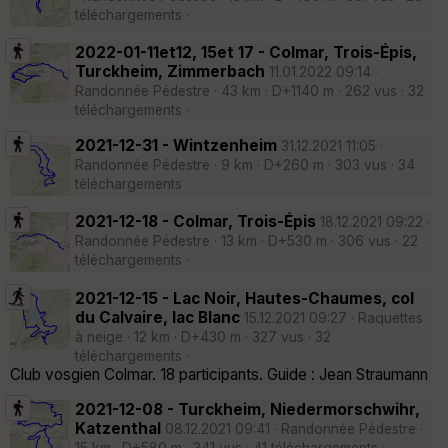
téléchargements ·
2022-01-11et12, 15et 17 - Colmar, Trois-Épis,
Turckheim, Zimmerbach
11.01.2022 09:14 ·
Randonnée Pédestre · 43 km · D+1140 m · 262 vus · 32
téléchargements ·
2021-12-31 - Wintzenheim
31.12.2021 11:05 ·
Randonnée Pédestre · 9 km · D+260 m · 303 vus · 34
téléchargements ·
2021-12-18 - Colmar, Trois-Épis
18.12.2021 09:22 ·
Randonnée Pédestre · 13 km · D+530 m · 306 vus · 22
téléchargements ·
2021-12-15 - Lac Noir, Hautes-Chaumes, col
du Calvaire, lac Blanc
15.12.2021 09:27 · Raquettes
à neige · 12 km · D+430 m · 327 vus · 32
téléchargements ·
Club vosgien Colmar. 18 participants. Guide : Jean Straumann
2021-12-08 - Turckheim, Niedermorschwihr,
Katzenthal
08.12.2021 09:41 · Randonnée Pédestre ·