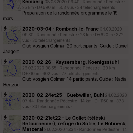
Kemberg
08.03.2020 09:40 · Randonnée Pédestre ·
25 km · D+690 m · 503 vus · 34 téléchargements ·
Préparation de la randonnée programmée le 19
mars
2020-03-04 - Rombach-le-Franc
04.03.2020
09:30 · Randonnée Pédestre · 23 km · D+620 m · 372
vus · 30 téléchargements ·
Club vosgien Colmar. 20 participants. Guide : Daniel
Jaegert
2020-02-26 - Kaysersberg, Koenigsstuhl
26.02.2020 08:55 · Randonnée Pédestre · 20 km ·
D+710 m · 602 vus · 27 téléchargements ·
Club vosgien Colmar. 14 participants. Guide : Nadia
Hertzog
2020-02-24et25 - Guebwiller, Buhl
24.02.2020
07:44 · Randonnée Pédestre · 14 km · D+1160 m · 378
vus · 33 téléchargements ·
2020-02-21et22 - Le Collet (téléski
Retournemer), refuge du Sotré, Le Hohneck,
Metzeral
21.02.2020 15:34 · Randonnée Pédestre · 14