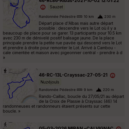
46-Rc86-Albas-2021-10-02 12:01:22
Sauzet
Randonnée Pédestre
10 km
230 m
Départ place d'Albas mais autre départ
possible : descendre vers le Lot où il y a
beaucoup de place pour se garer. 13 participants pour 10.5 km
avec 230 m de dénivelé positif balisage jaune. De la place
principale prendre la petite rue pavée qui descend vers le Lot
et prendre à droite pour remonter le Lot. Arrivé à Cambou -
cale cimentée et maison avec pigeonnier central - prendre à d
»
46-RC-13L-Crayssac-27-05-21
Nuzéjouls
Randonnée Pédestre
9 km
220 m
Rando-Caillac, boucle du 27/05/21 au départ
de la Croix de Plassie à Crayssac (46) 14
randonneuses et randonneurs étaient présents sur cette
boucle. »
05-03-2026 MIRAN –CALVIGNAC