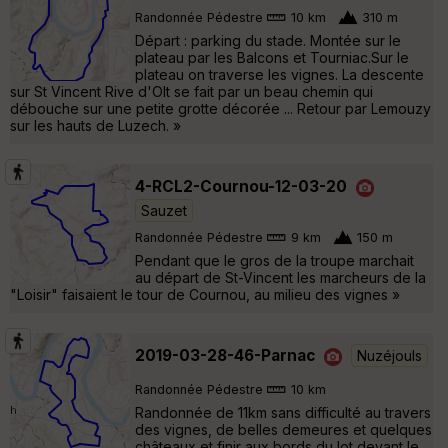
Randonnée Pédestre
10 km
310 m
Départ : parking du stade. Montée sur le
plateau par les Balcons et Tourniac.Sur le
plateau on traverse les vignes. La descente
sur St Vincent Rive d'Olt se fait par un beau chemin qui
débouche sur une petite grotte décorée ... Retour par Lemouzy
sur les hauts de Luzech. »
4-RCL2-Cournou-12-03-20
Sauzet
Randonnée Pédestre
9 km
150 m
Pendant que le gros de la troupe marchait
au départ de St-Vincent les marcheurs de la
"Loisir" faisaient le tour de Cournou, au milieu des vignes »
2019-03-28-46-Parnac
Nuzéjouls
Randonnée Pédestre
10 km
Randonnée de 11km sans difficulté au travers
des vignes, de belles demeures et quelques
châteaux et finir aux bords du lot devant le