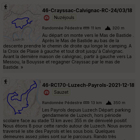
46-Crayssac-Calvignac-RC-24/03/18
Nuzéjouls
Randonnée Pédestre
11 km
320 m
Au départ on monte vers le Mas de Bastide .
Après le Mas de Bastide au bas de la
descente prendre le chemin de droite qui longe le camping. A
la Croix de Plasie à gauche et tout droit jusqu'à Calvignac.
Avant la dernière maison de calvignac, partir à gauche vers La
Messou, la Bouysse et regagner Crayssac par le mas de
Bastide. »
46-RC170-Luzech-Payrols-2021-12-18
Sauzet
Randonnée Pédestre
13 km
350 m
Les Payrols depuis Luzech Départ: parking
gendarmerie de Luzech, hors période
scolaire face au stade 13 km avec 355 m de dénivelé positif.
Nous étions 8 pour cette rando autour de Luzech. Nous avons
traversé le site des Payrols et les sous bois. Quelques
demeures assez jolies sont sur le parcours. Rando très