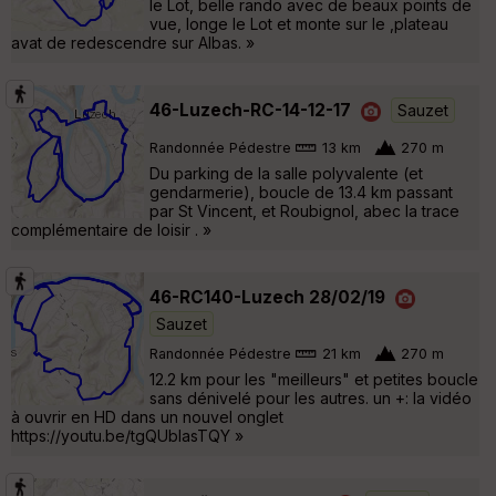
le Lot, belle rando avec de beaux points de
vue, longe le Lot et monte sur le ,plateau
avat de redescendre sur Albas. »
46-Luzech-RC-14-12-17
Sauzet
Randonnée Pédestre
13 km
270 m
Du parking de la salle polyvalente (et
gendarmerie), boucle de 13.4 km passant
par St Vincent, et Roubignol, abec la trace
complémentaire de loisir . »
46-RC140-Luzech 28/02/19
Sauzet
Randonnée Pédestre
21 km
270 m
12.2 km pour les "meilleurs" et petites boucle
sans dénivelé pour les autres. un +: la vidéo
à ouvrir en HD dans un nouvel onglet
https://youtu.be/tgQUbIasTQY »