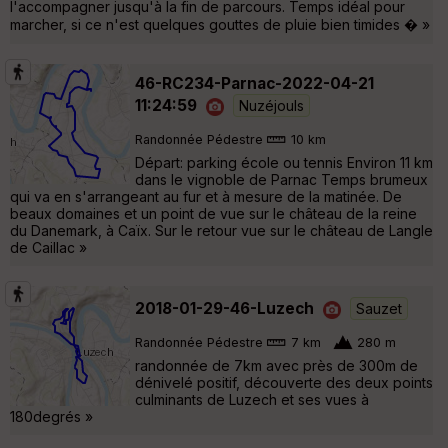
l'accompagner jusqu'à la fin de parcours. Temps idéal pour
marcher, si ce n'est quelques gouttes de pluie bien timides � »
46-RC234-Parnac-2022-04-21
11:24:59
Nuzéjouls
Randonnée Pédestre
10 km
Départ: parking école ou tennis Environ 11 km
dans le vignoble de Parnac Temps brumeux
qui va en s'arrangeant au fur et à mesure de la matinée. De
beaux domaines et un point de vue sur le château de la reine
du Danemark, à Caïx. Sur le retour vue sur le château de Langle
de Caillac »
2018-01-29-46-Luzech
Sauzet
Randonnée Pédestre
7 km
280 m
randonnée de 7km avec près de 300m de
dénivelé positif, découverte des deux points
culminants de Luzech et ses vues à
180degrés »