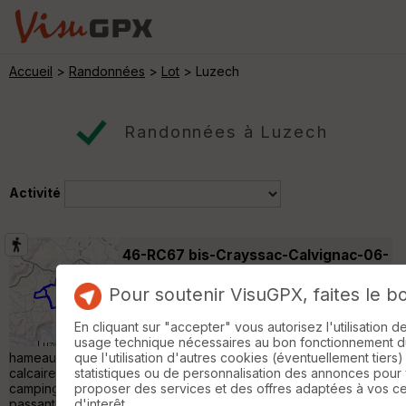
Accueil
>
Randonnées
>
Lot
> Luzech
Randonnées à Luzech
Activité
46-RC67 bis-Crayssac-Calvignac-06-
10-22
Nuzéjouls
Pour soutenir VisuGPX, faites le b
Randonnée Pédestre
19 km
310 m
Départ: Crayssac pace de l'église 13
En cliquant sur "accepter" vous autorisez l'utilisation 
participants à cette boucle qui mène au
usage technique nécessaires au bon fonctionnement du 
hameau de Calvignac. De beaux chemins sur ce plateau
que l'utilisation d'autres cookies (éventuellement tiers)
calcaire, au milieu des bois. La rando Loisir, au départ du
statistiques ou de personnalisation des annonces pour
camping de Crayssac. 10 participants pour une boucle de 10 km
proposer des services et des offres adaptées à vos c
passant par Miran »
d'interêt.