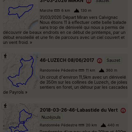
31-03-2026 MIRAN
Sauzet
Marche
6 km
130 m
31/03/2026 Départ Miran vers Calvignac
Nous étions 11 à effectuer cette belle balade
sans trop de dénivelé qui nous a permis de
découvrir de beaux endroits en ce début de printemps, par un
début ensoleillé et une fin de parcours avec un ciel couvert et
un vent froid. »
46-LUZECH 08/06/2017
Sauzet
Randonnée Pédestre
11 km
360 m
Un circuit d'environ 11,5km avec un dénivelé
de 350m sur les collines de Luzech, de jolies
sentiers en foret, un détour par les cascades
de Payrols »
2018-03-26-46-Labastide du Vert
Nuzéjouls
Randonnée Pédestre
20 km
440 m
Randonnée d'un peu plus de 20km et 400m