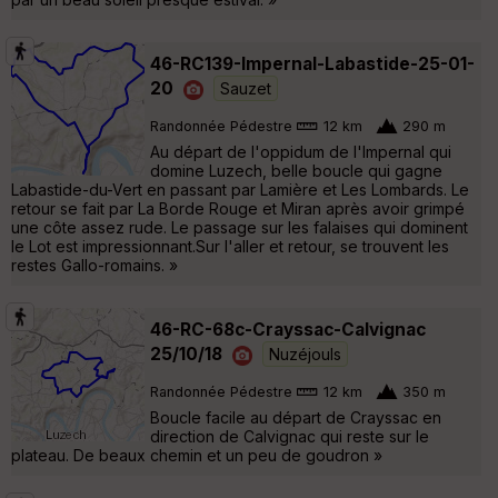
46-RC139-Impernal-Labastide-25-01-
20
Sauzet
Randonnée Pédestre
12 km
290 m
Au départ de l'oppidum de l'Impernal qui
domine Luzech, belle boucle qui gagne
Labastide-du-Vert en passant par Lamière et Les Lombards. Le
retour se fait par La Borde Rouge et Miran après avoir grimpé
une côte assez rude. Le passage sur les falaises qui dominent
le Lot est impressionnant.Sur l'aller et retour, se trouvent les
restes Gallo-romains. »
46-RC-68c-Crayssac-Calvignac
25/10/18
Nuzéjouls
Randonnée Pédestre
12 km
350 m
Boucle facile au départ de Crayssac en
direction de Calvignac qui reste sur le
plateau. De beaux chemin et un peu de goudron »