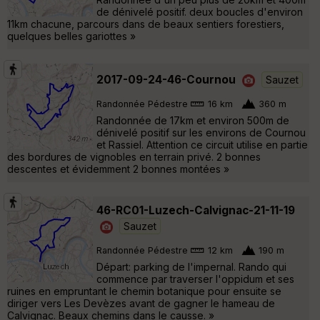
de dénivelé positif. deux boucles d'environ
11km chacune, parcours dans de beaux sentiers forestiers,
quelques belles gariottes »
2017-09-24-46-Cournou
Sauzet
Randonnée Pédestre
16 km
360 m
Randonnée de 17km et environ 500m de
dénivelé positif sur les environs de Cournou
et Rassiel. Attention ce circuit utilise en partie
des bordures de vignobles en terrain privé. 2 bonnes
descentes et évidemment 2 bonnes montées »
46-RC01-Luzech-Calvignac-21-11-19
Sauzet
Randonnée Pédestre
12 km
190 m
Départ: parking de l'impernal. Rando qui
commence par traverser l'oppidum et ses
ruines en empruntant le chemin botanique pour ensuite se
diriger vers Les Devèzes avant de gagner le hameau de
Calvignac. Beaux chemins dans le causse. »