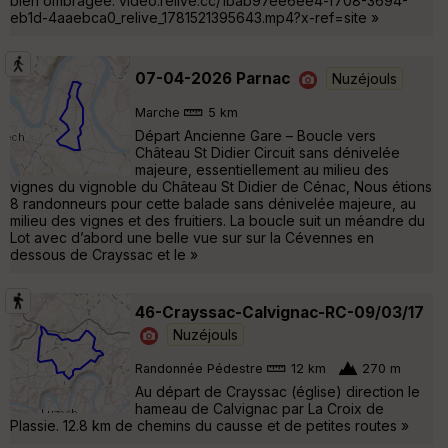
bien ombragée. video.relive.cc/1bab97ee6ee4-f708-3694-
eb1d-4aaebca0_relive_1781521395643.mp4?x-ref=site »
07-04-2026 Parnac
Nuzéjouls
Marche
5 km
Départ Ancienne Gare – Boucle vers
Château St Didier Circuit sans dénivelée
majeure, essentiellement au milieu des
vignes du vignoble du Château St Didier de Cénac, Nous étions
8 randonneurs pour cette balade sans dénivelée majeure, au
milieu des vignes et des fruitiers. La boucle suit un méandre du
Lot avec d’abord une belle vue sur sur la Cévennes en
dessous de Crayssac et le »
46-Crayssac-Calvignac-RC-09/03/17
Nuzéjouls
Randonnée Pédestre
12 km
270 m
Au départ de Crayssac (église) direction le
hameau de Calvignac par La Croix de
Plassie. 12.8 km de chemins du causse et de petites routes »