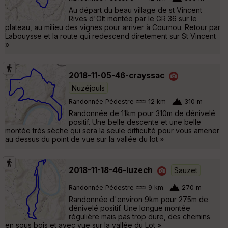
Au départ du beau village de st Vincent
Rives d'Olt montée par le GR 36 sur le
plateau, au milieu des vignes pour arriver à Cournou. Retour par
Labouysse et la route qui redescend diretement sur St Vincent
»
2018-11-05-46-crayssac
Nuzéjouls
Randonnée Pédestre
12 km
310 m
Randonnée de 11km pour 310m de dénivelé
positif. Une belle descente et une belle
montée très sèche qui sera la seule difficulté pour vous amener
au dessus du point de vue sur la vallée du lot »
2018-11-18-46-luzech
Sauzet
Randonnée Pédestre
9 km
270 m
Randonnée d'environ 9km pour 275m de
dénivelé positif. Une longue montée
régulière mais pas trop dure, des chemins
en sous bois et avec vue sur la vallée du Lot »