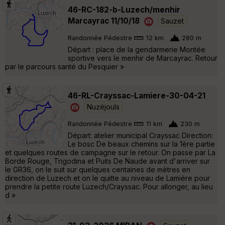
46-RC-182-b-Luzech/menhir
Marcayrac 11/10/18
Sauzet
Randonnée Pédestre
12 km
280 m
Départ : place de la gendarmerie Montée
sportive vers le menhir de Marcayrac. Retour
par le parcours santé du Pesquier »
46-RL-Crayssac-Lamiere-30-04-21
Nuzéjouls
Randonnée Pédestre
11 km
230 m
Départ: atelier municipal Crayssac Direction:
Le bosc De beaux chemins sur la 1ère partie
et quelques routes de campagne sur le retour. On passe par La
Borde Rouge, Trigodina et Puits De Naude avant d'arriver sur
le GR36, on le suit sur quelques centaines de mètres en
direction de Luzech et on le quitte au niveau de Lamière pour
prendre la petite route Luzech/Crayssac. Pour allonger, au lieu
d »