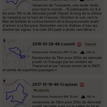
Vacances de Toussaints, une seule rando
pour tout le monde ... 15 participants sur 8,4
km avec 160 m de dénivelé positif. Départ: le long de la clôture
du camping sur le haut de Crayssac. Direction le sud, vers le
Mas de Bastide et contournement de la Bouyssounade avant
d'arriver à La Bouysse. Remontée vers le château d'eau qui
domine les vignes. A la cote 281 partir à droite vers Miran »
2019-01-28-46-Luzech
Sauzet
Randonnée Pédestre
11 km
240 m
Randonnée de 11km pour 200m de dénivelé
positif. Un Passage par les sentiers de
l'Impernal et par l'ancien tunnel de la SNCF,
en prime de superbes paysages »
2017-12-18-46-Crayssac
Nuzéjouls
Randonnée Pédestre
10 km
190 m
randonnée de 10km pour 210m de dénivelé
positif, de belle vues sur la vallée du lot et