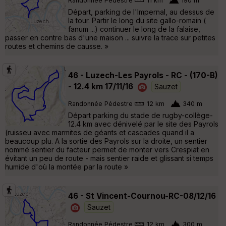
Randonnée Pédestre
11 km
190 m
Départ, parking de l'Impernal, au dessus de
la tour. Partir le long du site gallo-romain (
fanum ...) continuer le long de la falaise,
passer en contre bas d'une maison ... suivre la trace sur petites
routes et chemins de causse. »
46 - Luzech-Les Payrols - RC - (170-B)
- 12.4 km 17/11/16
Sauzet
Randonnée Pédestre
12 km
340 m
Départ parking du stade de rugby-collège-
12.4 km avec dénivelé par le site des Payrols
(ruisseu avec marmites de géants et cascades quand il a
beaucoup plu. A la sortie des Payrols sur la droite, un sentier
nommé sentier du facteur permet de monter vers Crespiat en
évitant un peu de route - mais sentier raide et glissant si temps
humide d'où la montée par la route »
46 - St Vincent-Cournou-RC-08/12/16
Sauzet
Randonnée Pédestre
12 km
300 m