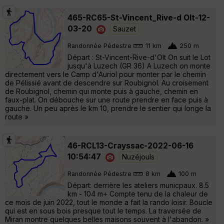
465-RC65-St-Vincent_Rive-d Olt-12-
03-20
Sauzet
Randonnée Pédestre
11 km
250 m
Départ : St-Vincent-Rive-d'Olt On suit le Lot
jusqu'à Luzech (GR 36) A Luzech on monte
directement vers le Camp d'Auriol pour monter par le chemin
de Pélissié avant de descendre sur Roubignol. Au croisement
de Roubignol, chemin qui monte puis à gauche, chemin en
faux-plat. On débouche sur une route prendre en face puis à
gauche. Un peu après le km 10, prendre le sentier qui longe la
route »
46-RCL13-Crayssac-2022-06-16
10:54:47
Nuzéjouls
Randonnée Pédestre
8 km
100 m
Départ: derrière les ateliers municpaux. 8.5
km - 104 m+ Compte tenu de la chaleur de
ce mois de juin 2022, tout le monde a fait la rando loisir. Boucle
qui est en sous bois presque tout le temps. La traversée de
Miran montre quelques belles maisons souvent à l'abandon. »