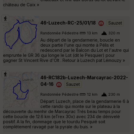
château de Caïx »
46-Luzech-RC-25/01/18
Sauzet
Randonnée Pédestre
13 km
320 m
Au départ de la gendarmerie, boucle en
deux partie l'une qui monte à Pélis et
redescend par le Balcon du Lot et l'autre qui
emprunte le GR 36 qui longe le Lot (dit le Pesquier) pour
gagner St Vincent Rive d'Olt . Retour à Luzech pat Lémouzy »
46-RC182b-Luzech-Marcayrac-2022-
04-16
Sauzet
Randonnée Pédestre
12 km
230 m
Départ: Luzech, place de la gendarmerie 6 à
cette rando qui monte sur le plateau à la
découverte du menhir de Marcayrac Trés beau temps pour
cette boucle de 12.6 km (eTrex 30x) avec 234 de dénivelé
positif. A la fin, dommage que le tourdu Pesquié soit
complètement ravagé par la pyrale du buis. »