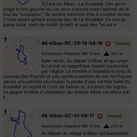
10,1 km sur Albas - Le Souleillat. Dès qu’on
longe la rive gauche du Lot, nous passons sous l’aplomb de la
tour du ’’soupadou’’ de sinistre mémoire. Puis à compter du km
2 nous avons grimpé jusqu’au lieu-dit Le Souleillat. Ce mot du
patois local, vient de solelh [soleil] et veut dire “au sol »
46-Albas-RC-29-14-04-18
Sauzet
Randonnée Pédestre
12 km
300 m
Belle rando, au départ d'Albas et qui longe
le Lot par un magnifique chemin surplombé
par l'église. La montée à Souleillat le long du
ruisseau des Payrols un peu sportive permet de voir les Payrols
(après une période pluvieuse) la pente d'eau est très belle.Du
Souleillat on rejoint la Croix de Selves et, à travers les vignes
on gagne la table d'orientation qui domine Albas. Le retour par
»
46-Albas-RC-01-06-17
Sauzet
Randonnée Pédestre
10 km
270 m
Au départ du village d'Albas qui surplombe