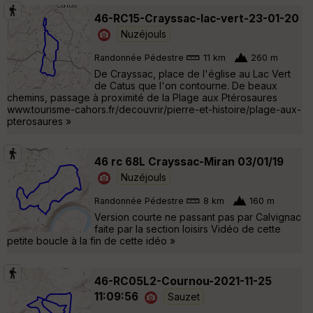
46-RC15-Crayssac-lac-vert-23-01-20
Nuzéjouls
Randonnée Pédestre
11 km
260 m
De Crayssac, place de l'église au Lac Vert
de Catus que l'on contourne. De beaux
chemins, passage à proximité de la Plage aux Ptérosaures
www.tourisme-cahors.fr/decouvrir/pierre-et-histoire/plage-aux-
pterosaures »
46 rc 68L Crayssac-Miran 03/01/19
Nuzéjouls
Randonnée Pédestre
8 km
160 m
Version courte ne passant pas par Calvignac
faite par la section loisirs Vidéo de cette
petite boucle à la fin de cette idéo »
46-RC05L2-Cournou-2021-11-25
11:09:56
Sauzet