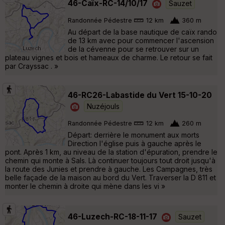
46-Caïx-RC-14/10/17
Sauzet
Randonnée Pédestre
12 km
360 m
Au départ de la base nautique de caïx rando
de 13 km avec pour commencer l'ascension
de la cévenne pour se retrouver sur un
plateau vignes et bois et hameaux de charme. Le retour se fait
par Crayssac . »
46-RC26-Labastide du Vert 15-10-20
Nuzéjouls
Randonnée Pédestre
12 km
260 m
Départ: derrière le monument aux morts
Direction l'église puis à gauche après le
pont. Après 1 km, au niveau de la station d'épuration, prendre le
chemin qui monte à Sals. Là continuer toujours tout droit jusqu'à
la route des Junies et prendre à gauche. Les Campagnes, très
belle façade de la maison au bord du Vert. Traverser la D 811 et
monter le chemin à droite qui mène dans les vi »
46-Luzech-RC-18-11-17
Sauzet