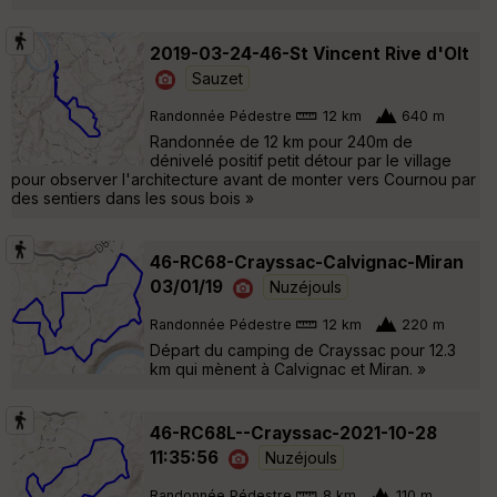
2019-03-24-46-St Vincent Rive d'Olt
Sauzet
Randonnée Pédestre
12 km
640 m
Randonnée de 12 km pour 240m de
dénivelé positif petit détour par le village
pour observer l'architecture avant de monter vers Cournou par
des sentiers dans les sous bois »
46-RC68-Crayssac-Calvignac-Miran
03/01/19
Nuzéjouls
Randonnée Pédestre
12 km
220 m
Départ du camping de Crayssac pour 12.3
km qui mènent à Calvignac et Miran. »
46-RC68L--Crayssac-2021-10-28
11:35:56
Nuzéjouls
Randonnée Pédestre
8 km
110 m