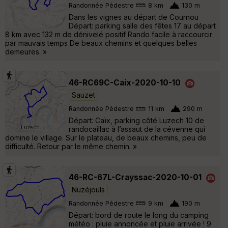
Randonnée Pédestre
8 km
130 m
Dans les vignes au départ de Cournou
Départ: parking salle des fêtes 17 au départ
8 km avec 132 m de dénivelé positif Rando facile à raccourcir
par mauvais temps De beaux chemins et quelques belles
demeures. »
46-RC69C-Caix-2020-10-10
Sauzet
Randonnée Pédestre
11 km
290 m
Départ: Caïx, parking côté Luzech 10 de
randocaillac à l’assaut de la cévenne qui
domine le village. Sur le plateau, de beaux chemins, peu de
difficulté. Retour par le même chemin. »
46-RC-67L-Crayssac-2020-10-01
Nuzéjouls
Randonnée Pédestre
9 km
190 m
Départ: bord de route le long du camping
météo : pluie annoncée et pluie arrivée ! 9