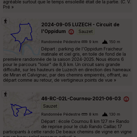
agréable surtout que le temps ensoleillé était de la partie. (C. V.
Pré »
2024-09-05 LUZECH - Circuit de
l'Oppidum
Sauzet
Randonnée Pédestre
9 km
150 m
Départ : parking de l'Oppidum Fraicheur
matinale et ciel gris, en toile de fond de la
première randonnée de la saison 2024-2025. Nous étions 6
pour le parcours "loisir" de 8,8 km. Un circuit sans grande
difficulté, sur les hauteurs de Luzech en direction des hameaux
de Miran et Calvignac, par des chemins empierrés, offrant, au
départ comme au retour, de vertigineux points de vue »
46-RC-02L-Cournou-2021-06-03
Sauzet
Randonnée Pédestre
8 km
130 m
Départ : école Cournou 8 km 127 m+ Rando
de reprise pour le club Rando Caillac 17
participants à cette rando De beaux chemins de vigne en vigne
par un beau soleil presque estival. »