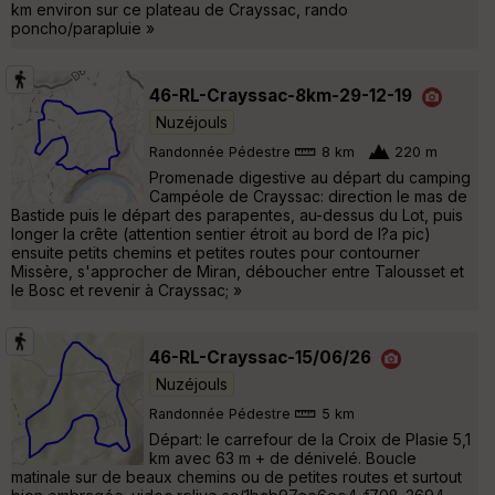
km environ sur ce plateau de Crayssac, rando
poncho/parapluie »
46-RL-Crayssac-8km-29-12-19
Nuzéjouls
Randonnée Pédestre
8 km
220 m
Promenade digestive au départ du camping
Campéole de Crayssac: direction le mas de
Bastide puis le départ des parapentes, au-dessus du Lot, puis
longer la crête (attention sentier étroit au bord de l?a pic)
ensuite petits chemins et petites routes pour contourner
Missère, s'approcher de Miran, déboucher entre Talousset et
le Bosc et revenir à Crayssac; »
46-RL-Crayssac-15/06/26
Nuzéjouls
Randonnée Pédestre
5 km
Départ: le carrefour de la Croix de Plasie 5,1
km avec 63 m + de dénivelé. Boucle
matinale sur de beaux chemins ou de petites routes et surtout