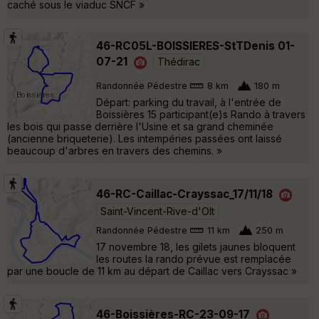
caché sous le viaduc SNCF »
46-RC05L-BOISSIERES-StTDenis 01-
07-21
Thédirac
Randonnée Pédestre
8 km
180 m
Départ: parking du travail, à l'entrée de
Boissières 15 participant(e)s Rando à travers
les bois qui passe derrière l'Usine et sa grand cheminée
(ancienne briqueterie). Les intempéries passées ont laissé
beaucoup d'arbres en travers des chemins. »
46-RC-Caillac-Crayssac_17/11/18
Saint-Vincent-Rive-d'Olt
Randonnée Pédestre
11 km
250 m
17 novembre 18, les gilets jaunes bloquent
les routes la rando prévue est remplacée
par une boucle de 11 km au départ de Caillac vers Crayssac »
46-Boissières-RC-23-09-17