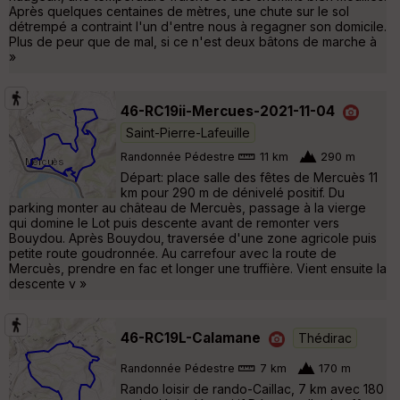
Après quelques centaines de mètres, une chute sur le sol
détrempé a contraint l'un d'entre nous à regagner son domicile.
Plus de peur que de mal, si ce n'est deux bâtons de marche à
»
46-RC19ii-Mercues-2021-11-04
Saint-Pierre-Lafeuille
Randonnée Pédestre
11 km
290 m
Départ: place salle des fêtes de Mercuès 11
km pour 290 m de dénivelé positif. Du
parking monter au château de Mercuès, passage à la vierge
qui domine le Lot puis descente avant de remonter vers
Bouydou. Après Bouydou, traversée d'une zone agricole puis
petite route goudronnée. Au carrefour avec la route de
Mercuès, prendre en fac et longer une truffière. Vient ensuite la
descente v »
46-RC19L-Calamane
Thédirac
Randonnée Pédestre
7 km
170 m
Rando loisir de rando-Caillac, 7 km avec 180