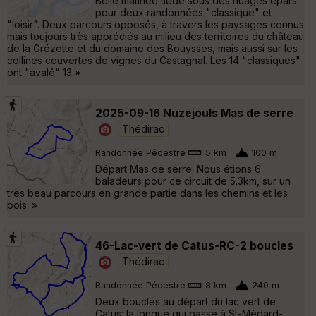
Belle matinée tiède sous des nuages épars
pour deux randonnées "classique" et
"loisir". Deux parcours opposés, à travers les paysages connus
mais toujours très appréciés au milieu des territoires du château
de la Grézette et du domaine des Bouysses, mais aussi sur les
collines couvertes de vignes du Castagnal. Les 14 "classiques"
ont "avalé" 13 »
2025-09-16 Nuzejouls Mas de serre
Thédirac
Randonnée Pédestre
5 km
100 m
Départ Mas de serre. Nous étions 6
baladeurs pour ce circuit de 5.3km, sur un
très beau parcours en grande partie dans les chemins et les
bois. »
46-Lac-vert de Catus-RC-2 boucles
Thédirac
Randonnée Pédestre
8 km
240 m
Deux boucles au départ du lac vert de
Catus: la longue qui passe à St-Médard-