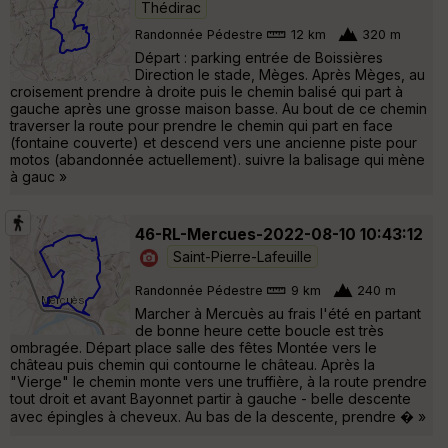
Thédirac
Randonnée Pédestre
12 km
320 m
Départ : parking entrée de Boissières
Direction le stade, Mèges. Après Mèges, au
croisement prendre à droite puis le chemin balisé qui part à
gauche après une grosse maison basse. Au bout de ce chemin
traverser la route pour prendre le chemin qui part en face
(fontaine couverte) et descend vers une ancienne piste pour
motos (abandonnée actuellement). suivre la balisage qui mène
à gauc »
46-RL-Mercues-2022-08-10 10:43:12
Saint-Pierre-Lafeuille
Randonnée Pédestre
9 km
240 m
Marcher à Mercuès au frais l'été en partant
de bonne heure cette boucle est très
ombragée. Départ place salle des fêtes Montée vers le
château puis chemin qui contourne le château. Après la
"Vierge" le chemin monte vers une truffière, à la route prendre
tout droit et avant Bayonnet partir à gauche - belle descente
avec épingles à cheveux. Au bas de la descente, prendre � »