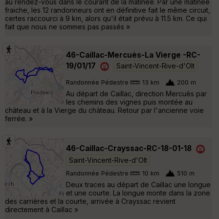
au rendez-vous dans le courant de la matinée. Par une matinée
fraiche, les 12 randonneurs ont en définitive fait le même circuit,
certes raccourci à 9 km, alors qu'il était prévu à 11.5 km. Ce qui
fait que nous ne sommes pas passés »
46-Caillac-Mercuès-La Vierge -RC-
19/01/17
Saint-Vincent-Rive-d'Olt
Randonnée Pédestre
13 km
200 m
Au départ de Caillac, direction Mercuès par
les chemins des vignes puis montée au
château et à la Vierge du château. Retour par l'ancienne voie
ferrée. »
46-Caillac-Crayssac-RC-18-01-18
Saint-Vincent-Rive-d'Olt
Randonnée Pédestre
10 km
510 m
Deux traces au départ de Caillac une longue
et une courte. La longue monte dans la zone
des carrières et la courte, arrivée à Crayssac revient
directement à Caillac »