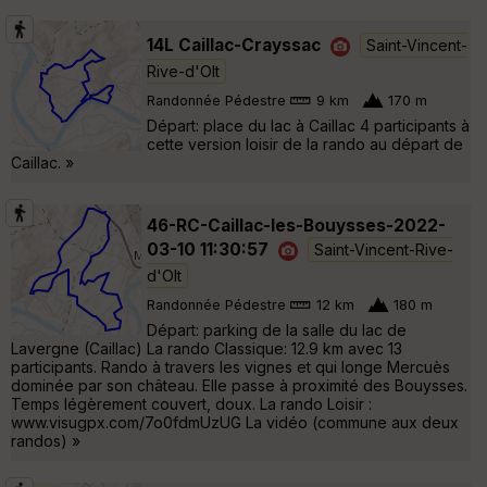
14L Caillac-Crayssac
Saint-Vincent-
Rive-d'Olt
Randonnée Pédestre
9 km
170 m
Départ: place du lac à Caillac 4 participants à
cette version loisir de la rando au départ de
Caillac. »
46-RC-Caillac-les-Bouysses-2022-
03-10 11:30:57
Saint-Vincent-Rive-
d'Olt
Randonnée Pédestre
12 km
180 m
Départ: parking de la salle du lac de
Lavergne (Caillac) La rando Classique: 12.9 km avec 13
participants. Rando à travers les vignes et qui longe Mercuès
dominée par son château. Elle passe à proximité des Bouysses.
Temps légèrement couvert, doux. La rando Loisir :
www.visugpx.com/7o0fdmUzUG La vidéo (commune aux deux
randos) »