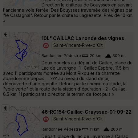
Direction le château de Bouysses en suivant
l'ancienne voie ferrée. Des Bouysses traversée des vignes par
"le Castagnal". Retour par le château Lagrézette. Près de 10 km.
»
10L² CAILLAC La ronde des vignes
Saint-Vincent-Rive-d'Olt
Randonnée Pédestre
20 km
300 m
Deux boucles au départ de Caillac, place du
Lac de Lavergne -1- Caillac Espère, 11.5 km
avec 11 participants montée au Mont Rixou et sa charrette
abandonnée depuis .... ??? au niveau du stand de tir,
découverte d'une gariotte. Retour par le chemin du stade, la
"voie verte" et la route de la station d'épuration - 2 - Caillac,
8.5 km, 11 participants direction le terrain de foot puis »
46-RC154-Caillac-Crayssac-01-09-22
Saint-Vincent-Rive-d'Olt
Randonnée Pédestre
11 km
200 m
Départ: place du lac de Lavergne à Caillac