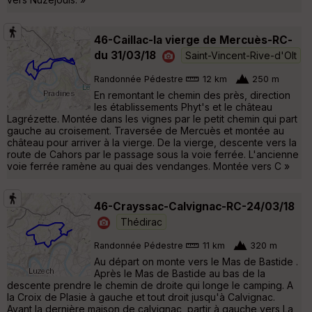
46-Caillac-la vierge de Mercuès-RC-
du 31/03/18
Saint-Vincent-Rive-d'Olt
Randonnée Pédestre
12 km
250 m
En remontant le chemin des près, direction
les établissements Phyt's et le château
Lagrézette. Montée dans les vignes par le petit chemin qui part
gauche au croisement. Traversée de Mercuès et montée au
château pour arriver à la vierge. De la vierge, descente vers la
route de Cahors par le passage sous la voie ferrée. L'ancienne
voie ferrée ramène au quai des vendanges. Montée vers C »
46-Crayssac-Calvignac-RC-24/03/18
Thédirac
Randonnée Pédestre
11 km
320 m
Au départ on monte vers le Mas de Bastide .
Après le Mas de Bastide au bas de la
descente prendre le chemin de droite qui longe le camping. A
la Croix de Plasie à gauche et tout droit jusqu'à Calvignac.
Avant la dernière maison de calvignac, partir à gauche vers La