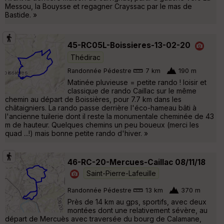
Messou, la Bouysse et regagner Crayssac par le mas de
Bastide. »
45-RC05L-Boissieres-13-02-20
Thédirac
Randonnée Pédestre
7 km
190 m
Matinée pluvieuse = petite rando ! loisir et
classique de rando Caillac sur le même
chemin au départ de Boissières, pour 7.7 km dans les
châtaigniers. La rando passe derrière l'éco-hameau bâti à
l'ancienne tuilerie dont il reste la monumentale cheminée de 43
m de hauteur. Quelques chemins un peu boueux (merci les
quad ...!) mais bonne petite rando d'hiver. »
46-RC-20-Mercues-Caillac 08/11/18
Saint-Pierre-Lafeuille
Randonnée Pédestre
13 km
370 m
Près de 14 km au gps, sportifs, avec deux
montées dont une relativement sévère, au
départ de Mercuès avec traversée du bourg de Calamane,