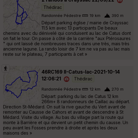
Thédirac
Randonnée Pédestre
19 km
390 m
Départ parking église / mairie de Crayssac
11.5 km avec 13 participants De beaux
chemins avec du dénivelé qui conduisent au lac de Catus dont
on fait le tour. On passe à côté de la carrière "aux Ptérosaures
" qui ont laissé de nombreuses traces dans une très, mais très
ancienne lagune. La rando loisir de 7 km ne va pas au lac mais
reste sur le plateau, 7 participants à cet »
46RC169 II-Catus-lac-2021-10-14
12:06:21
Thédirac
Randonnée Pédestre
12 km
270 m
Départ: parking du lac de Catus 12 km
266m+ 8 randonneurs de Caillac au départ.
Direction St-Médard. On suit la rive gauche du Vert avant de
remonter au Causse de Cahors et avant de descendre à St
Médard. Visite du village. Au bas du village part la route qui
monte à Barrière et qui devient un petit chemin du causse. Un
peu avant les Fosses prendre à droite et après les deux
maisons des »