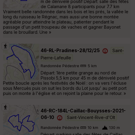
m de dénivelé positif Départ: salle des fêtes
de Calamane 8 participants pour 7.7 km
Vraiment belle randonnée dans les bois et les prés, la vallée le
long du ruisseau le Régnac, mais aussi une bonne montée
agréable pour atteindre le plateau, patienter pendant le
passage d'un petit troupeau de vaches et gagner Bayonet
dans le brouillard. Une »
46-RL-Pradines-28/12/25
Saint-
Pierre-Lafeuille
Randonnée Pédestre
5 km
Départ: 1ère petite grange au nord de
Pissobi 5,5 km pour 45 m de dénivelé positif
Petite boucle après les festivités de Noël : on va vers l'écluse
sous Mercuès puis on suit les bords du Lot jusqu' au petit port
puis on monte à l'église et on rejoint la plaine pour le retour. »
46-RC-184L-Caillac-Bouysses-2021-
06-10
Saint-Vincent-Rive-d'Olt
Randonnée Pédestre
10 km
130 m
Départ: parking salle des fêtes de Caillac