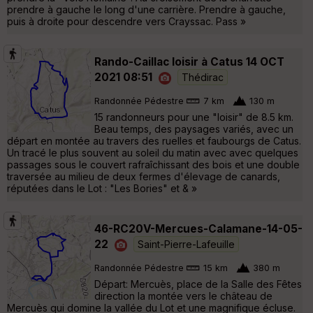
prendre à gauche le long d'une carrière. Prendre à gauche,
puis à droite pour descendre vers Crayssac. Pass »
Rando-Caillac loisir à Catus 14 OCT
2021 08:51
Thédirac
Randonnée Pédestre
7 km
130 m
15 randonneurs pour une "loisir" de 8.5 km.
Beau temps, des paysages variés, avec un
départ en montée au travers des ruelles et faubourgs de Catus.
Un tracé le plus souvent au soleil du matin avec avec quelques
passages sous le couvert rafraîchissant des bois et une double
traversée au milieu de deux fermes d'élevage de canards,
réputées dans le Lot : "Les Bories" et & »
46-RC20V-Mercues-Calamane-14-05-
22
Saint-Pierre-Lafeuille
Randonnée Pédestre
15 km
380 m
Départ: Mercuès, place de la Salle des Fêtes
direction la montée vers le château de
Mercuès qui domine la vallée du Lot et une magnifique écluse.