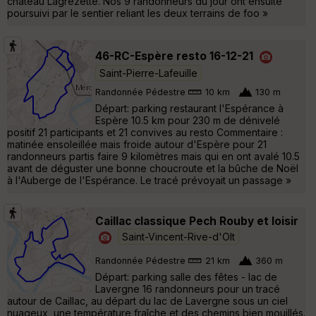
château Lagrezette. Nos 9 randonneurs du jour ont ensuite
poursuivi par le sentier reliant les deux terrains de foo »
46-RC-Espère resto 16-12-21
Saint-Pierre-Lafeuille
Randonnée Pédestre
10 km
130 m
Départ: parking restaurant l'Espérance à
Espère 10.5 km pour 230 m de dénivelé
positif 21 participants et 21 convives au resto Commentaire :
matinée ensoleillée mais froide autour d'Espère pour 21
randonneurs partis faire 9 kilomètres mais qui en ont avalé 10.5
avant de déguster une bonne choucroute et la bûche de Noël
à l'Auberge de l'Espérance. Le tracé prévoyait un passage »
Caillac classique Pech Rouby et loisir
Saint-Vincent-Rive-d'Olt
Randonnée Pédestre
21 km
360 m
Départ: parking salle des fêtes - lac de
Lavergne 16 randonneurs pour un tracé
autour de Caillac, au départ du lac de Lavergne sous un ciel
nuageux, une température fraîche et des chemins bien mouillés.