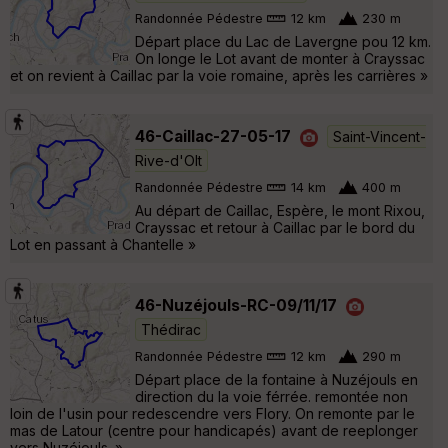
Randonnée Pédestre
12 km
230 m
Départ place du Lac de Lavergne pou 12 km.
On longe le Lot avant de monter à Crayssac
et on revient à Caillac par la voie romaine, après les carrières »
46-Caillac-27-05-17
Saint-Vincent-
Rive-d'Olt
Randonnée Pédestre
14 km
400 m
Au départ de Caillac, Espère, le mont Rixou,
Crayssac et retour à Caillac par le bord du
Lot en passant à Chantelle »
46-Nuzéjouls-RC-09/11/17
Thédirac
Randonnée Pédestre
12 km
290 m
Départ place de la fontaine à Nuzéjouls en
direction du la voie férrée. remontée non
loin de l'usin pour redescendre vers Flory. On remonte par le
mas de Latour (centre pour handicapés) avant de reeplonger
vers Nuzéjouls. »