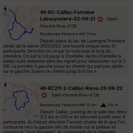
46-RC-Caillac-Fontaine
Labouyssiere-02-09-21
Saint-
Vincent-Rive-d'Olt
Randonnée Pédestre
11 km
Départ: place du lac de Lavergne Première
rando de la saison 2021/2022: une boucle unique avec 21
participants. Direction le Lot par la route puis le long du
cimetière. On suit le Lot jusqu'à Chantelle. Après Chantelle la
petite route serpente dans les vignes pour déboucher sur la D
145. La prendre à gauche jusqu'au chemin qui part peu après
sur la gauche. Suivre ce chemin jusqu'à la fon »
46-RC211-2-Caillac-Rixou-25-06-22
Saint-Vincent-Rive-d'Olt
Randonnée Pédestre
12 km
210 m
Départ: Caillac, parking de la salle des fêtes.
12.5 km et 206 m de dénivelé positif avec 9
participants. Au Départ direction l'ancien champ de tir que l'on
contourne vers la gauche afin de monter sur le plateau et
prendre la "Voie Romaine". Au croisement de la charrette