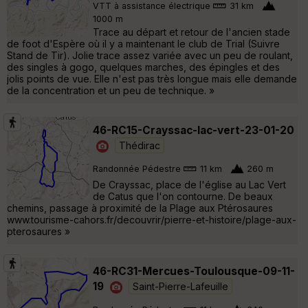
VTT à assistance électrique
31 km
1000 m
Trace au départ et retour de l'ancien stade
de foot d'Espère où il y a maintenant le club de Trial (Suivre
Stand de Tir). Jolie trace assez variée avec un peu de roulant,
des singles à gogo, quelques marches, des épingles et des
jolis points de vue. Elle n'est pas très longue mais elle demande
de la concentration et un peu de technique. »
46-RC15-Crayssac-lac-vert-23-01-20
Thédirac
Randonnée Pédestre
11 km
260 m
De Crayssac, place de l'église au Lac Vert
de Catus que l'on contourne. De beaux
chemins, passage à proximité de la Plage aux Ptérosaures
www.tourisme-cahors.fr/decouvrir/pierre-et-histoire/plage-aux-
pterosaures »
46-RC31-Mercues-Toulousque-09-11-
19
Saint-Pierre-Lafeuille