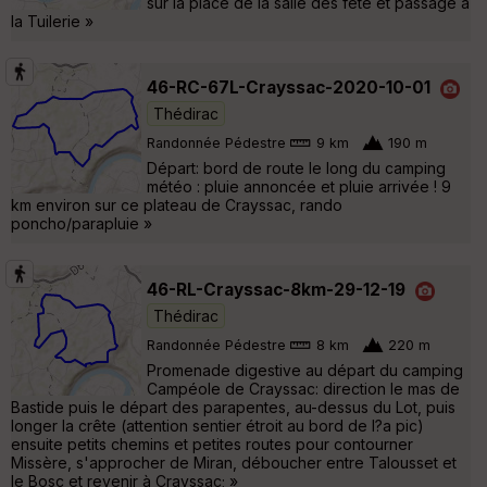
sur la place de la salle des fête et passage à
la Tuilerie »
46-RC-67L-Crayssac-2020-10-01
Thédirac
Randonnée Pédestre
9 km
190 m
Départ: bord de route le long du camping
météo : pluie annoncée et pluie arrivée ! 9
km environ sur ce plateau de Crayssac, rando
poncho/parapluie »
46-RL-Crayssac-8km-29-12-19
Thédirac
Randonnée Pédestre
8 km
220 m
Promenade digestive au départ du camping
Campéole de Crayssac: direction le mas de
Bastide puis le départ des parapentes, au-dessus du Lot, puis
longer la crête (attention sentier étroit au bord de l?a pic)
ensuite petits chemins et petites routes pour contourner
Missère, s'approcher de Miran, déboucher entre Talousset et
le Bosc et revenir à Crayssac; »