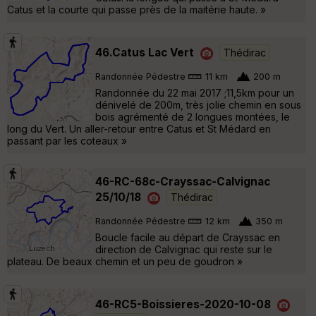
Catus et la courte qui passe près de la maitérie haute. »
46.Catus Lac Vert
Thédirac
Randonnée Pédestre
11 km
200 m
Randonnée du 22 mai 2017 ;11,5km pour un
dénivelé de 200m, très jolie chemin en sous
bois agrémenté de 2 longues montées, le
long du Vert. Un aller-retour entre Catus et St Médard en
passant par les coteaux »
46-RC-68c-Crayssac-Calvignac
25/10/18
Thédirac
Randonnée Pédestre
12 km
350 m
Boucle facile au départ de Crayssac en
direction de Calvignac qui reste sur le
plateau. De beaux chemin et un peu de goudron »
46-RC5-Boissieres-2020-10-08