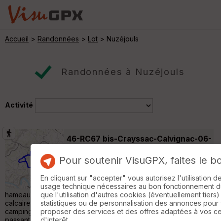
Accueil
>
Randonnées
>
Lot
> Nuzéjouls
Randonnées à Nuzéjouls
Activité
46-RC67 bis-Crayssac-Calvignac-06-
10-22
Thédirac
Pour soutenir VisuGPX, faites le b
Randonnée Pédestre
19 km
310 m
Départ: Crayssac pace de l'église 13
En cliquant sur "accepter" vous autorisez l'utilisation 
participants à cette boucle qui mène au
usage technique nécessaires au bon fonctionnement du 
hameau de Calvignac. De beaux chemins sur ce plateau
que l'utilisation d'autres cookies (éventuellement tiers)
calcaire, au milieu des bois. La rando Loisir, au départ du
statistiques ou de personnalisation des annonces pour
camping de Crayssac. 10 participants pour une boucle de 10 km
proposer des services et des offres adaptées à vos c
passant par Miran »
d'interêt.