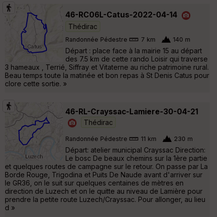
46-RC06L-Catus-2022-04-14
Thédirac
Randonnée Pédestre
7 km
140 m
Départ : place face à la mairie 15 au départ
des 7.5 km de cette rando Loisir qui traverse
3 hameaux , Terrié, Siffray et Vitaterne au riche patrimoine rural.
Beau temps toute la matinée et bon repas à St Denis Catus pour
clore cette sortie. »
46-RL-Crayssac-Lamiere-30-04-21
Thédirac
Randonnée Pédestre
11 km
230 m
Départ: atelier municipal Crayssac Direction:
Le bosc De beaux chemins sur la 1ère partie
et quelques routes de campagne sur le retour. On passe par La
Borde Rouge, Trigodina et Puits De Naude avant d'arriver sur
le GR36, on le suit sur quelques centaines de mètres en
direction de Luzech et on le quitte au niveau de Lamière pour
prendre la petite route Luzech/Crayssac. Pour allonger, au lieu
d »