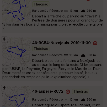
Thédirac
Randonnée Pédestre
13 km
260 m
Départ à la fraîche du parking au "travail" à
l'entrée de Boissières pour un grand tour de
13 km dans les bois à champignons ... piètre récolte : une girolle!
»
46-RC54-Nuzejouls-2019-11-30
Thédirac
Randonnée Pédestre
13 km
330 m
Départ: place de la fontaine à Nuzéjouls ou
au-dessus le long de la route. 13 km passant
par l'USINE, La Peyrotte, Falgayrat, Flory et le Mas de La Tour
Deux montées assez conséquente, parcours boisé, boueux
par endroit en temps de pluie (exploitations agricole) »
46-Espere-RC72
Thédirac
Randonnée Pédestre
12 km
260 m
Départ: église d'Espère 12 au départ, 12 km