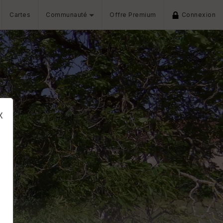
Cartes
Communauté
Offre Premium
Connexion
x
s