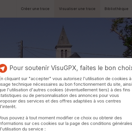
Créer une trace
Visualiser une trace
Bibliothèque
Pour soutenir VisuGPX, faites le bon choi
En cliquant sur "accepter" vous autorisez l'utilisation de cookies à
usage technique nécessaires au bon fonctionnement du site, ainsi
que l'utilisation d'autres cookies (éventuellement tiers) à des fins
statistiques ou de personnalisation des annonces pour vous
proposer des services et des offres adaptées à vos centres
d'interêt.
Vous pouvez à tout moment modifier ce choix ou obtenir des
informations sur ces cookies sur la page des conditions générale
d'utilisation du service :