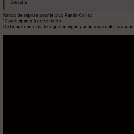
Détails
Rando de reprise pour le club Rando Caillac
17 participants à cette rando
De beaux chemins de vigne en vigne par un beau soleil presque 