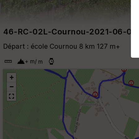
46-RC-02L-Cournou-2021-06-03
Départ : école Cournou 8 km 127 m+
+
m
/
m
+
−