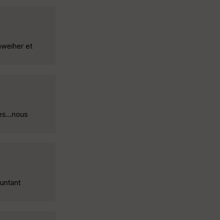
hweiher et
es...nous
untant