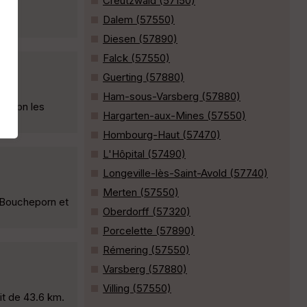
Creutzwald (57150)
Dalem (57550)
Diesen (57890)
Falck (57550)
Guerting (57880)
Ham-sous-Varsberg (57880)
ection les
Hargarten-aux-Mines (57550)
Hombourg-Haut (57470)
L'Hôpital (57490)
Longeville-lès-Saint-Avold (57740)
Merten (57550)
s Boucheporn et
Oberdorff (57320)
Porcelette (57890)
Rémering (57550)
Varsberg (57880)
Villing (57550)
t de 43.6 km.