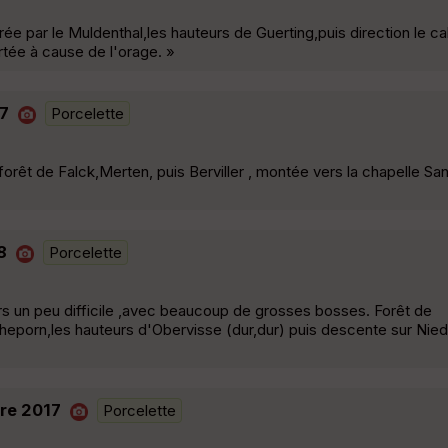
rée par le Muldenthal,les hauteurs de Guerting,puis direction le ca
tée à cause de l'orage. »
17
Porcelette
 forêt de Falck,Merten, puis Berviller , montée vers la chapelle San
8
Porcelette
urs un peu difficile ,avec beaucoup de grosses bosses. Forêt de
eporn,les hauteurs d'Obervisse (dur,dur) puis descente sur Nied
bre 2017
Porcelette