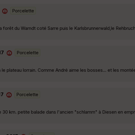
Porcelette
 la forêt du Warndt coté Sarre puis le Karlsbrunnerwald,le Rehbruc
17
Porcelette
on le plateau lorrain. Comme André aime les bosses... et les monté
17
Porcelette
de 30 km. petite balade dans l'ancien "schlamm" à Diesen en empr