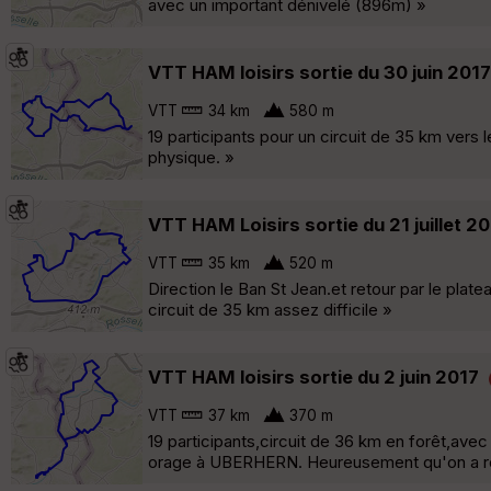
avec un important dénivelé (896m) »
VTT HAM loisirs sortie du 30 juin 2017
VTT
34 km
580 m
19 participants pour un circuit de 35 km ver
physique. »
VTT HAM Loisirs sortie du 21 juillet 2
VTT
35 km
520 m
Direction le Ban St Jean.et retour par le pla
circuit de 35 km assez difficile »
VTT HAM loisirs sortie du 2 juin 2017
VTT
37 km
370 m
19 participants,circuit de 36 km en forêt,avec
orage à UBERHERN. Heureusement qu'on a réu