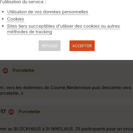
d'utilisation du service :
t de Saint Avold temps agréable, la grosse chaleur est passée. »
Utilisation de vos données personnelles
Cookies
Sites tiers succeptibles d'utiliser des cookies ou autres
Porcelette
méthodes de tracking
on le Muldenthal, descente vers Falck,la forêt de la Houve puis dir
REFUSER
ACCEPTER
 par Merten. »
Porcelette
25 km, vers les éoliennes de Coume,Niedervisse puis descente ver
orcelette. »
017
Porcelette
ner au BLOCKHAUS à St NIKOLAUS. 25 participants pour un circui