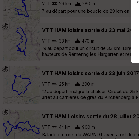
VTT
29 km
280 m
7 au départ pour une boucle de 29 km en forê
VTT HAM loisirs sortie du 23 mai 2017
VTT
33 km
470 m
19 au départ pour un circuit de 33 km. Directi
hauteurs de Rémering les Hargarten et retour
VTT HAM loisirs sortie du 23 juin 2017
VTT
25 km
290 m
12 au départ, malgré la chaleur. Circuit de 
arrêt au carriiéres de grés du Kirchenberg à P
VTT HAM Loisirs sortie du 28 juillet 2
VTT
44 km
900 m
Balade en forêt du WARNDT avec arrêt déjeu