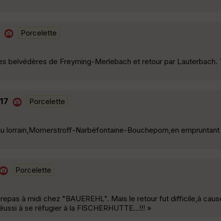
Porcelette
s les belvédères de Freyming-Merlebach et retour par Lauterbach.
017
Porcelette
teau lorrain,Momerstroff-Narbéfontaine-Boucheporn,en empruntant 
Porcelette
 repas à midi chez "BAUEREHL". Mais le retour fut difficile,à cau
ssi à se réfugier à la FISCHERHUTTE...!!! »