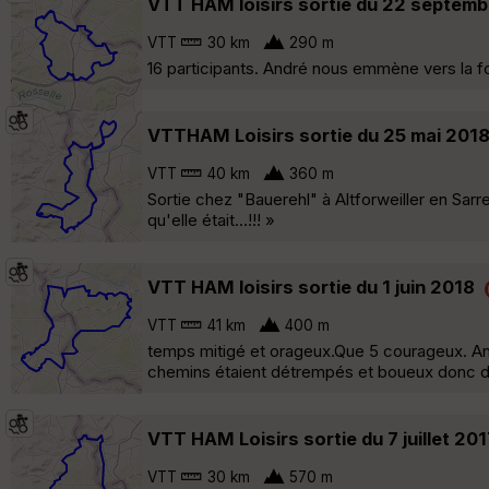
VTT HAM loisirs sortie du 22 septemb
VTT
30 km
290 m
16 participants. André nous emmène vers la fo
VTTHAM Loisirs sortie du 25 mai 201
VTT
40 km
360 m
Sortie chez "Bauerehl" à Altforweiller en Sarr
qu'elle était...!!! »
VTT HAM loisirs sortie du 1 juin 2018
VTT
41 km
400 m
temps mitigé et orageux.Que 5 courageux. And
chemins étaient détrempés et boueux donc dif
VTT HAM Loisirs sortie du 7 juillet 201
VTT
30 km
570 m