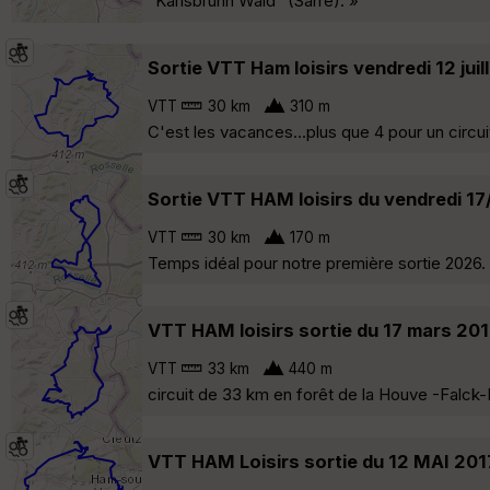
"Karlsbrunn Wald" (Sarre). »
Sortie VTT Ham loisirs vendredi 12 jui
VTT
30 km
310 m
C'est les vacances...plus que 4 pour un circ
Sortie VTT HAM loisirs du vendredi 1
VTT
30 km
170 m
Temps idéal pour notre première sortie 2026. 1
VTT HAM loisirs sortie du 17 mars 20
VTT
33 km
440 m
circuit de 33 km en forêt de la Houve -Falck-M
VTT HAM Loisirs sortie du 12 MAI 201