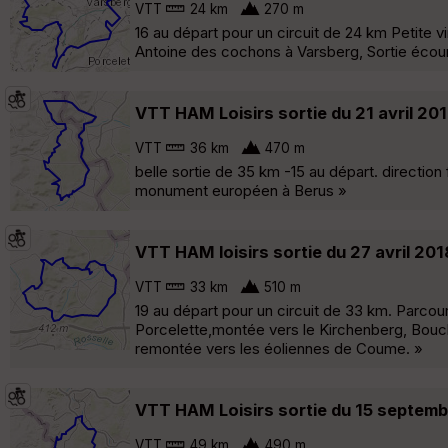
VTT
24 km
270 m
16 au départ pour un circuit de 24 km Petite vi
Antoine des cochons à Varsberg, Sortie écour
VTT HAM Loisirs sortie du 21 avril 20
VTT
36 km
470 m
belle sortie de 35 km -15 au départ. direction
monument européen à Berus »
VTT HAM loisirs sortie du 27 avril 201
VTT
33 km
510 m
19 au départ pour un circuit de 33 km. Parco
Porcelette,montée vers le Kirchenberg, Bouch
remontée vers les éoliennes de Coume. »
VTT HAM Loisirs sortie du 15 septem
VTT
49 km
490 m