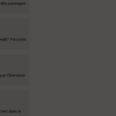
ec des passages
nwald" Parcours
 par Obervisse
chet dans le