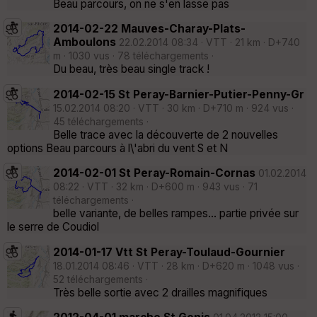
Beau parcours, on ne s'en lasse pas
2014-02-22 Mauves-Charay-Plats-
Amboulons
22.02.2014 08:34 · VTT · 21 km · D+740
m · 1030 vus · 78 téléchargements ·
Du beau, très beau single track !
2014-02-15 St Peray-Barnier-Putier-Penny-Gr
15.02.2014 08:20 · VTT · 30 km · D+710 m · 924 vus ·
45 téléchargements ·
Belle trace avec la découverte de 2 nouvelles
options Beau parcours à l\'abri du vent S et N
2014-02-01 St Peray-Romain-Cornas
01.02.2014
08:22 · VTT · 32 km · D+600 m · 943 vus · 71
téléchargements ·
belle variante, de belles rampes... partie privée sur
le serre de Coudiol
2014-01-17 Vtt St Peray-Toulaud-Gournier
18.01.2014 08:46 · VTT · 28 km · D+620 m · 1048 vus ·
52 téléchargements ·
Très belle sortie avec 2 drailles magnifiques