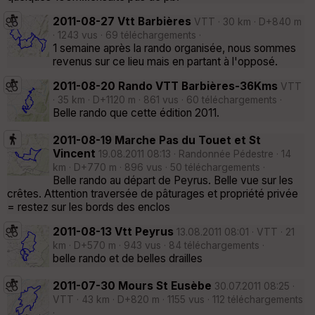
2011-08-27 Vtt Barbières
VTT · 30 km · D+840 m
· 1243 vus · 69 téléchargements ·
1 semaine après la rando organisée, nous sommes
revenus sur ce lieu mais en partant à l'opposé.
2011-08-20 Rando VTT Barbières-36Kms
VTT
· 35 km · D+1120 m · 861 vus · 60 téléchargements ·
Belle rando que cette édition 2011.
2011-08-19 Marche Pas du Touet et St
Vincent
19.08.2011 08:13 · Randonnée Pédestre · 14
km · D+770 m · 896 vus · 50 téléchargements ·
Belle rando au départ de Peyrus. Belle vue sur les
crêtes. Attention traversée de pâturages et propriété privée
= restez sur les bords des enclos
2011-08-13 Vtt Peyrus
13.08.2011 08:01 · VTT · 21
km · D+570 m · 943 vus · 84 téléchargements ·
belle rando et de belles drailles
2011-07-30 Mours St Eusèbe
30.07.2011 08:25 ·
VTT · 43 km · D+820 m · 1155 vus · 112 téléchargements
·