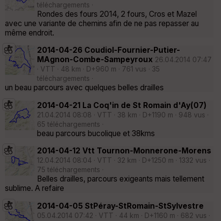
téléchargements ·
Rondes des fours 2014, 2 fours, Cros et Mazel
avec une variante de chemins afin de ne pas repasser au
même endroit.
2014-04-26 Coudiol-Fournier-Putier-
MAgnon-Combe-Sampeyroux
26.04.2014 07:47
· VTT · 48 km · D+960 m · 761 vus · 35
téléchargements ·
un beau parcours avec quelques belles drailles
2014-04-21 La Coq'in de St Romain d'Ay(07)
21.04.2014 08:08 · VTT · 38 km · D+1190 m · 948 vus ·
65 téléchargements ·
beau parcours bucolique et 38kms
2014-04-12 Vtt Tournon-Monnerone-Morens
12.04.2014 08:04 · VTT · 32 km · D+1250 m · 1332 vus ·
75 téléchargements ·
Belles drailles, parcours exigeants mais tellement
sublime. A refaire
2014-04-05 StPéray-StRomain-StSylvestre
05.04.2014 07:42 · VTT · 44 km · D+1160 m · 682 vus ·