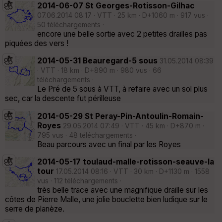
2014-06-07 St Georges-Rotisson-Gilhac
07.06.2014 08:17 · VTT · 25 km · D+1060 m · 917 vus ·
50 téléchargements ·
encore une belle sortie avec 2 petites drailles pas
piquées des vers !
2014-05-31 Beauregard-5 sous
31.05.2014 08:39
· VTT · 18 km · D+890 m · 980 vus · 66
téléchargements ·
Le Pré de 5 sous à VTT, à refaire avec un sol plus
sec, car la descente fut périlleuse
2014-05-29 St Peray-Pin-Antoulin-Romain-
Royes
29.05.2014 07:49 · VTT · 45 km · D+870 m ·
795 vus · 48 téléchargements ·
Beau parcours avec un final par les Royes
2014-05-17 toulaud-malle-rotisson-seauve-la
tour
17.05.2014 08:16 · VTT · 30 km · D+1130 m · 1558
vus · 112 téléchargements ·
très belle trace avec une magnifique draille sur les
côtes de Pierre Malle, une jolie bouclette bien ludique sur le
serre de planèze.