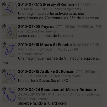
2010-07-17 StPeray-StRomain
VTT · 36 km ·
D+1140 m · 723 vus · 45 téléchargements ·
Une magnifique sortie estivale avec une
température de 23c contre les 35c de la semaine
2010-07-05 Peyrus
VTT · 29 km · D+1050 m · 695
vus · 52 téléchargements ·
super rando en dépit de la chaleur
2010-06-19 Mours St Eusebe
19.06.2010 07:35 ·
VTT · 43 km · D+1050 m · 1061 vus · 96
téléchargements ·
Une magnifique matinée de VTT et une équipe au
top
2010-05-15 Ardbike St Romain
VTT · 36 km ·
D+830 m · 838 vus · 43 téléchargements ·
Une sortie à 3 avec Six et JPC
2010-04-24 Beauchastel-Meran-Rotisson
24.04.2010 09:38 · VTT · 27 km · D+750 m · 829 vus ·
56 téléchargements ·
Superbe ra,ndo à 10 ardbikers