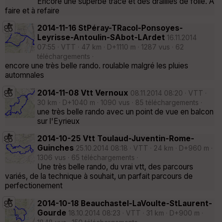
Encore une superbe trace et des draillles de folie. A
faire et à refaire
2014-11-16 StPéray-TRacol-Ponsoyes-
Leyrisse-Antoulin-SAbot-LArdet
16.11.2014
07:55 · VTT · 47 km · D+1110 m · 1287 vus · 62
téléchargements ·
encore une très belle rando. roulable malgré les pluies
automnales
2014-11-08 Vtt Vernoux
08.11.2014 08:20 · VTT ·
30 km · D+1040 m · 1090 vus · 85 téléchargements ·
une très belle rando avec un point de vue en balcon
sur l'Eyrieux
2014-10-25 Vtt Toulaud-Juventin-Rome-
Guinches
25.10.2014 08:18 · VTT · 24 km · D+960 m ·
1306 vus · 65 téléchargements ·
Une très belle rando, du vrai vtt, des parcours
variés, de la technique à souhait, un parfait parcours de
perfectionement
2014-10-18 Beauchastel-LaVoulte-StLaurent-
Gourde
18.10.2014 08:23 · VTT · 31 km · D+900 m ·