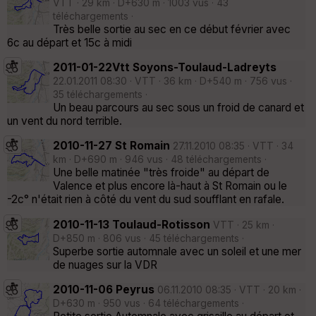
VTT · 29 km · D+630 m · 1003 vus · 43
téléchargements ·
Très belle sortie au sec en ce début février avec
6c au départ et 15c à midi
2011-01-22Vtt Soyons-Toulaud-Ladreyts
22.01.2011 08:30 · VTT · 36 km · D+540 m · 756 vus ·
35 téléchargements ·
Un beau parcours au sec sous un froid de canard et
un vent du nord terrible.
2010-11-27 St Romain
27.11.2010 08:35 · VTT · 34
km · D+690 m · 946 vus · 48 téléchargements ·
Une belle matinée "très froide" au départ de
Valence et plus encore là-haut à St Romain ou le
-2c° n'était rien à côté du vent du sud soufflant en rafale.
2010-11-13 Toulaud-Rotisson
VTT · 25 km ·
D+850 m · 806 vus · 45 téléchargements ·
Superbe sortie automnale avec un soleil et une mer
de nuages sur la VDR
2010-11-06 Peyrus
06.11.2010 08:35 · VTT · 20 km ·
D+630 m · 950 vus · 64 téléchargements ·