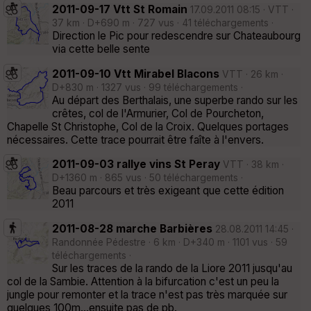
2011-09-17 Vtt St Romain
17.09.2011 08:15 · VTT ·
37 km · D+690 m · 727 vus · 41 téléchargements ·
Direction le Pic pour redescendre sur Chateaubourg
via cette belle sente
2011-09-10 Vtt Mirabel Blacons
VTT · 26 km ·
D+830 m · 1327 vus · 99 téléchargements ·
Au départ des Berthalais, une superbe rando sur les
crêtes, col de l'Armurier, Col de Pourcheton,
Chapelle St Christophe, Col de la Croix. Quelques portages
nécessaires. Cette trace pourrait être faîte à l'envers.
2011-09-03 rallye vins St Peray
VTT · 38 km ·
D+1360 m · 865 vus · 50 téléchargements ·
Beau parcours et très exigeant que cette édition
2011
2011-08-28 marche Barbières
28.08.2011 14:45 ·
Randonnée Pédestre · 6 km · D+340 m · 1101 vus · 59
téléchargements ·
Sur les traces de la rando de la Liore 2011 jusqu'au
col de la Sambie. Attention à la bifurcation c'est un peu la
jungle pour remonter et la trace n'est pas très marquée sur
quelques 100m...ensuite pas de pb.