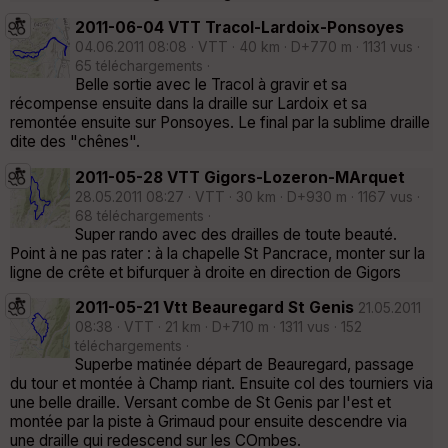
2011-06-04 VTT Tracol-Lardoix-Ponsoyes
04.06.2011 08:08 · VTT · 40 km · D+770 m · 1131 vus ·
65 téléchargements ·
Belle sortie avec le Tracol à gravir et sa
récompense ensuite dans la draille sur Lardoix et sa
remontée ensuite sur Ponsoyes. Le final par la sublime draille
dite des "chênes".
2011-05-28 VTT Gigors-Lozeron-MArquet
28.05.2011 08:27 · VTT · 30 km · D+930 m · 1167 vus ·
68 téléchargements ·
Super rando avec des drailles de toute beauté.
Point à ne pas rater : à la chapelle St Pancrace, monter sur la
ligne de crête et bifurquer à droite en direction de Gigors
2011-05-21 Vtt Beauregard St Genis
21.05.2011
08:38 · VTT · 21 km · D+710 m · 1311 vus · 152
téléchargements ·
Superbe matinée départ de Beauregard, passage
du tour et montée à Champ riant. Ensuite col des tourniers via
une belle draille. Versant combe de St Genis par l'est et
montée par la piste à Grimaud pour ensuite descendre via
une draille qui redescend sur les COmbes.