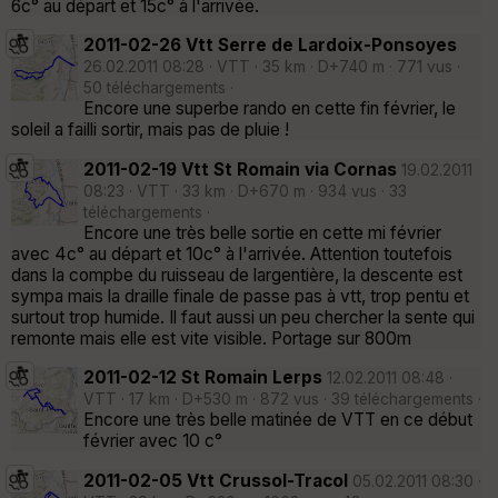
6c° au départ et 15c° à l'arrivée.
2011-02-26 Vtt Serre de Lardoix-Ponsoyes
26.02.2011 08:28 · VTT · 35 km · D+740 m · 771 vus ·
50 téléchargements ·
Encore une superbe rando en cette fin février, le
soleil a failli sortir, mais pas de pluie !
2011-02-19 Vtt St Romain via Cornas
19.02.2011
08:23 · VTT · 33 km · D+670 m · 934 vus · 33
téléchargements ·
Encore une très belle sortie en cette mi février
avec 4c° au départ et 10c° à l'arrivée. Attention toutefois
dans la compbe du ruisseau de largentière, la descente est
sympa mais la draille finale de passe pas à vtt, trop pentu et
surtout trop humide. Il faut aussi un peu chercher la sente qui
remonte mais elle est vite visible. Portage sur 800m
2011-02-12 St Romain Lerps
12.02.2011 08:48 ·
VTT · 17 km · D+530 m · 872 vus · 39 téléchargements ·
Encore une très belle matinée de VTT en ce début
février avec 10 c°
2011-02-05 Vtt Crussol-Tracol
05.02.2011 08:30 ·