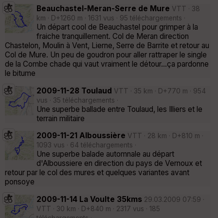
Beauchastel-Meran-Serre de Mure
VTT · 38
km · D+1260 m · 1631 vus · 95 téléchargements ·
Un départ cool de Beauchastel pour grimper à la
fraiche tranquillement. Col de Meran direction
Chastelon, Moulin à Vent, Lierne, Serre de Barrite et retour au
Col de Mure. Un peu de goudron pour aller rattraper le single
de la Combe chade qui vaut vraiment le détour...ça pardonne
le bitume
2009-11-28 Toulaud
VTT · 35 km · D+770 m · 954
vus · 35 téléchargements ·
Une superbe ballade entre Toulaud, les Illiers et le
terrain militaire
2009-11-21 Alboussière
VTT · 28 km · D+810 m ·
1093 vus · 64 téléchargements ·
Une superbe balade automnale au départ
d'Alboussiere en direction du pays de Vernoux et
retour par le col des mures et quelques variantes avant
ponsoye
2009-11-14 La Voulte 35kms
29.03.2009 07:59 ·
VTT · 30 km · D+840 m · 2317 vus · 185
téléchargements ·