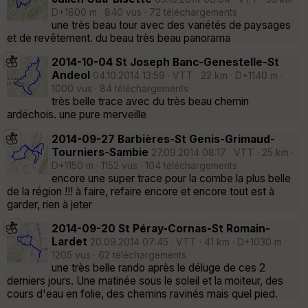
D+1600 m · 840 vus · 72 téléchargements ·
une très beau tour avec des variétés de paysages
et de revêtement. du beau très beau panorama
2014-10-04 St Joseph Banc-Genestelle-St
Andeol
04.10.2014 13:59 · VTT · 22 km · D+1140 m ·
1000 vus · 84 téléchargements ·
très belle trace avec du très beau chemin
ardéchois. une pure merveille
2014-09-27 Barbières-St Genis-Grimaud-
Tourniers-Sambie
27.09.2014 08:17 · VTT · 25 km ·
D+1150 m · 1152 vus · 104 téléchargements ·
encore une super trace pour la combe la plus belle
de la région !!! à faire, refaire encore et encore tout est à
garder, rien à jeter
2014-09-20 St Péray-Cornas-St Romain-
Lardet
20.09.2014 07:45 · VTT · 41 km · D+1030 m ·
1205 vus · 62 téléchargements ·
une très belle rando après le déluge de ces 2
derniers jours. Une matinée sous le soleil et la moiteur, des
cours d'eau en folie, des chemins ravinés mais quel pied.