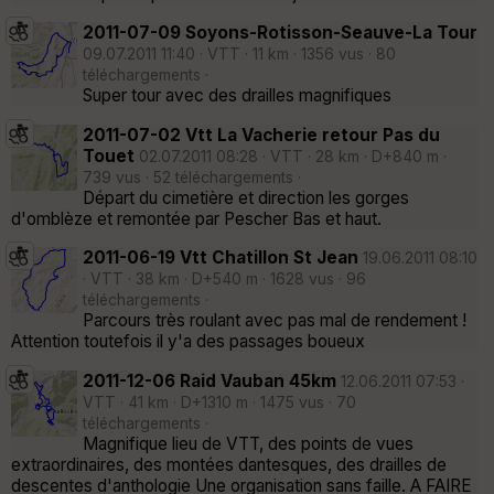
2011-07-09 Soyons-Rotisson-Seauve-La Tour
09.07.2011 11:40 · VTT · 11 km · 1356 vus · 80
téléchargements ·
Super tour avec des drailles magnifiques
2011-07-02 Vtt La Vacherie retour Pas du
Touet
02.07.2011 08:28 · VTT · 28 km · D+840 m ·
739 vus · 52 téléchargements ·
Départ du cimetière et direction les gorges
d'omblèze et remontée par Pescher Bas et haut.
2011-06-19 Vtt Chatillon St Jean
19.06.2011 08:10
· VTT · 38 km · D+540 m · 1628 vus · 96
téléchargements ·
Parcours très roulant avec pas mal de rendement !
Attention toutefois il y'a des passages boueux
2011-12-06 Raid Vauban 45km
12.06.2011 07:53 ·
VTT · 41 km · D+1310 m · 1475 vus · 70
téléchargements ·
Magnifique lieu de VTT, des points de vues
extraordinaires, des montées dantesques, des drailles de
descentes d'anthologie Une organisation sans faille. A FAIRE