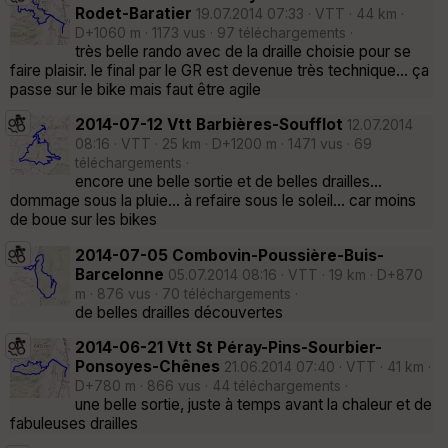
Rodet-Baratier
19.07.2014 07:33 · VTT · 44 km ·
D+1060 m · 1173 vus · 97 téléchargements ·
très belle rando avec de la draille choisie pour se
faire plaisir. le final par le GR est devenue très technique... ça
passe sur le bike mais faut être agile
2014-07-12 Vtt Barbières-Soufflot
12.07.2014
08:16 · VTT · 25 km · D+1200 m · 1471 vus · 69
téléchargements ·
encore une belle sortie et de belles drailles...
dommage sous la pluie... à refaire sous le soleil... car moins
de boue sur les bikes
2014-07-05 Combovin-Poussière-Buis-
Barcelonne
05.07.2014 08:16 · VTT · 19 km · D+870
m · 876 vus · 70 téléchargements ·
de belles drailles découvertes
2014-06-21 Vtt St Péray-Pins-Sourbier-
Ponsoyes-Chênes
21.06.2014 07:40 · VTT · 41 km ·
D+780 m · 866 vus · 44 téléchargements ·
une belle sortie, juste à temps avant la chaleur et de
fabuleuses drailles