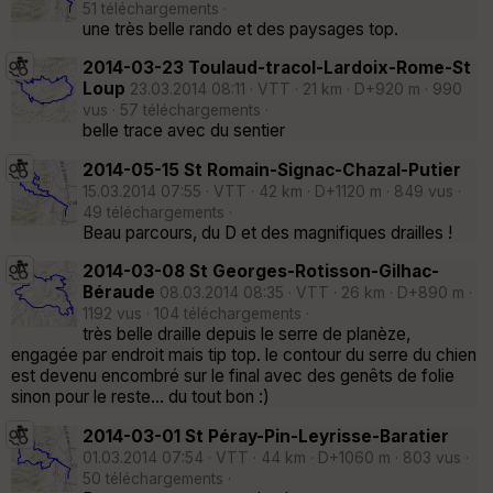
51 téléchargements ·
une très belle rando et des paysages top.
2014-03-23 Toulaud-tracol-Lardoix-Rome-St
Loup
23.03.2014 08:11 · VTT · 21 km · D+920 m · 990
vus · 57 téléchargements ·
belle trace avec du sentier
2014-05-15 St Romain-Signac-Chazal-Putier
15.03.2014 07:55 · VTT · 42 km · D+1120 m · 849 vus ·
49 téléchargements ·
Beau parcours, du D et des magnifiques drailles !
2014-03-08 St Georges-Rotisson-Gilhac-
Béraude
08.03.2014 08:35 · VTT · 26 km · D+890 m ·
1192 vus · 104 téléchargements ·
très belle draille depuis le serre de planèze,
engagée par endroit mais tip top. le contour du serre du chien
est devenu encombré sur le final avec des genêts de folie
sinon pour le reste... du tout bon :)
2014-03-01 St Péray-Pin-Leyrisse-Baratier
01.03.2014 07:54 · VTT · 44 km · D+1060 m · 803 vus ·
50 téléchargements ·