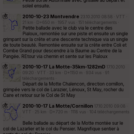
Petite sortie Automnale avec grisaille au départ et
soleil ensuite.
2010-10-23 Montvendre
23.10.2010 08:58 · VTT ·
21 km · D+650 m · 1957 vus · 151 téléchargements ·
Petite ballade avec le club via le centre des
Pialoux, remontée sur une piste et ensuite un single
grimpant sur la crête et une descente technique via un single
de toute beauté. Remontée ensuite sur la crête entre Coli et
Combe Grand pour descendre à la Baume au Centre de la
Pangée. REtour via chemin et sente sur les Pialoux
2010-10-17 La Motte-35km-1282mD
17.10.2010
09:20 · VTT · 33 km · D+1150 m · 934 vus · 91
téléchargements ·
Départ de la Motte Chalencon, direction cornillon,
grimpée vers le col de Larazier, Lénoux, St May, rocher du
Caire et retour sur le Col de St May
2010-10-17 La Motte/Cornillon
17.10.2010 09:08 ·
VTT · 25 km · D+720 m · 1118 vus · 104 téléchargements
·
Belle ballade au départ de la Motte montée sur le
col de Lazarlier et le col du Pensier. Magnifique sentier à