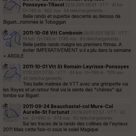
Ponsoyes-TRacol
22.10.2011 08:01 · VTT · 41 km ·
D+740 m · 802 vus · 34 téléchargements ·
Belle rando et superbe descente au dessus de
Biguet...nommée le Toboggan
2011-10-08 Vtt Combovin
08.10.2011 08:10 · VTT ·
19 km · D+740 m · 1746 vus · 83 téléchargements ·
Belle petite rando malgré les premiers frimas. A
éviter IMPERATIVEMENT si il a plu dans la semaine
= ARGILE
2011-10-01 Vtt St Romain-Leyrisse-Ponsoyes
01.10.2011 07:55 · VTT · 44 km · D+780 m · 1105 vus ·
40 téléchargements ·
Très belle matinée de VTT avec une grimpette via
les Royes et un retour final via la sente des "chênes" qui
tombe sur Biguet
2011-09-24 Beauchastel-col Mure-Col
Aurelle-St Fortunat
24.09.2011 07:57 · VTT · 42
km · D+990 m · 974 vus · 60 téléchargements ·
Sur les traces de la rando des collines de l'eyrieux
2011 Mais cette fois-ci sous le soleil Magique