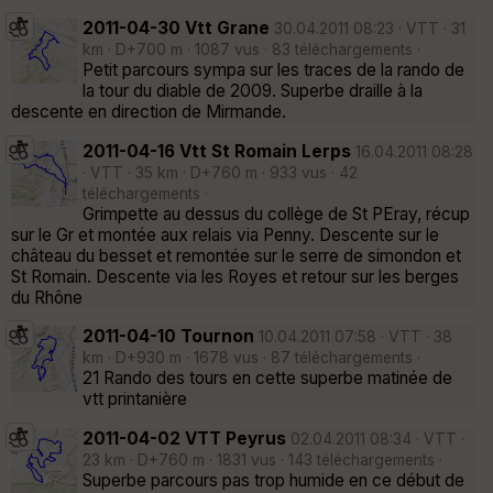
2011-04-30 Vtt Grane
30.04.2011 08:23 · VTT · 31
km · D+700 m · 1087 vus · 83 téléchargements ·
Petit parcours sympa sur les traces de la rando de
la tour du diable de 2009. Superbe draille à la
descente en direction de Mirmande.
2011-04-16 Vtt St Romain Lerps
16.04.2011 08:28
· VTT · 35 km · D+760 m · 933 vus · 42
téléchargements ·
Grimpette au dessus du collège de St PEray, récup
sur le Gr et montée aux relais via Penny. Descente sur le
château du besset et remontée sur le serre de simondon et
St Romain. Descente via les Royes et retour sur les berges
du Rhône
2011-04-10 Tournon
10.04.2011 07:58 · VTT · 38
km · D+930 m · 1678 vus · 87 téléchargements ·
21 Rando des tours en cette superbe matinée de
vtt printanière
2011-04-02 VTT Peyrus
02.04.2011 08:34 · VTT ·
23 km · D+760 m · 1831 vus · 143 téléchargements ·
Superbe parcours pas trop humide en ce début de