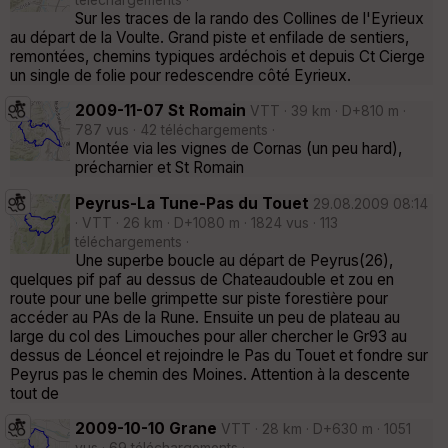
Sur les traces de la rando des Collines de l'Eyrieux
au départ de la Voulte. Grand piste et enfilade de sentiers,
remontées, chemins typiques ardéchois et depuis Ct Cierge
un single de folie pour redescendre côté Eyrieux.
2009-11-07 St Romain
VTT · 39 km · D+810 m ·
787 vus · 42 téléchargements ·
Montée via les vignes de Cornas (un peu hard),
précharnier et St Romain
Peyrus-La Tune-Pas du Touet
29.08.2009 08:14
· VTT · 26 km · D+1080 m · 1824 vus · 113
téléchargements ·
Une superbe boucle au départ de Peyrus(26),
quelques pif paf au dessus de Chateaudouble et zou en
route pour une belle grimpette sur piste forestière pour
accéder au PAs de la Rune. Ensuite un peu de plateau au
large du col des Limouches pour aller chercher le Gr93 au
dessus de Léoncel et rejoindre le Pas du Touet et fondre sur
Peyrus pas le chemin des Moines. Attention à la descente
tout de
2009-10-10 Grane
VTT · 28 km · D+630 m · 1051