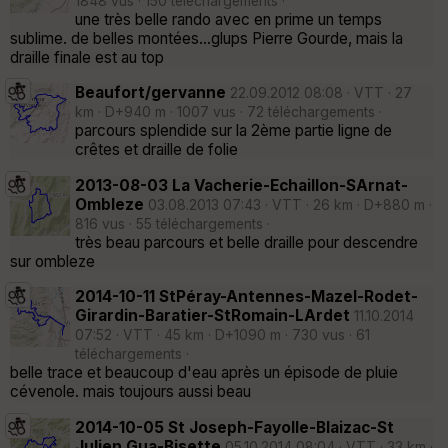
1848 vus · 150 téléchargements ·
une très belle rando avec en prime un temps
sublime. de belles montées...glups Pierre Gourde, mais la
draille finale est au top
Beaufort/gervanne
22.09.2012 08:08 · VTT · 27
km · D+940 m · 1007 vus · 72 téléchargements ·
parcours splendide sur la 2ème partie ligne de
crêtes et draille de folie
2013-08-03 La Vacherie-Echaillon-SArnat-
Ombleze
03.08.2013 07:43 · VTT · 26 km · D+880 m ·
816 vus · 55 téléchargements ·
très beau parcours et belle draille pour descendre
sur ombleze
2014-10-11 StPéray-Antennes-Mazel-Rodet-
Girardin-Baratier-StRomain-LArdet
11.10.2014
07:52 · VTT · 45 km · D+1090 m · 730 vus · 61
téléchargements ·
belle trace et beaucoup d'eau après un épisode de pluie
cévenole. mais toujours aussi beau
2014-10-05 St Joseph-Fayolle-Blaizac-St
Julien Gua-Bisette
05.10.2014 08:04 · VTT · 33 km ·