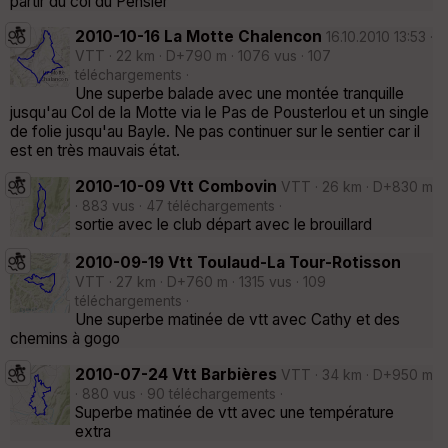
partir du col du Pensier
2010-10-16 La Motte Chalencon
16.10.2010 13:53 ·
VTT · 22 km · D+790 m · 1076 vus · 107
téléchargements ·
Une superbe balade avec une montée tranquille
jusqu'au Col de la Motte via le Pas de Pousterlou et un single
de folie jusqu'au Bayle. Ne pas continuer sur le sentier car il
est en très mauvais état.
2010-10-09 Vtt Combovin
VTT · 26 km · D+830 m
· 883 vus · 47 téléchargements ·
sortie avec le club départ avec le brouillard
2010-09-19 Vtt Toulaud-La Tour-Rotisson
VTT · 27 km · D+760 m · 1315 vus · 109
téléchargements ·
Une superbe matinée de vtt avec Cathy et des
chemins à gogo
2010-07-24 Vtt Barbières
VTT · 34 km · D+950 m
· 880 vus · 90 téléchargements ·
Superbe matinée de vtt avec une température
extra