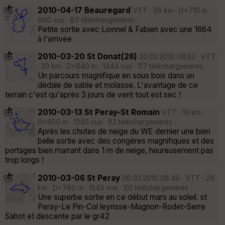
2010-04-17 Beauregard
VTT · 26 km · D+710 m ·
960 vus · 87 téléchargements ·
Petite sortie avec Lionnel & Fabien avec une 1664
à l'arrivée
2010-03-20 St Donat(26)
20.03.2010 08:52 · VTT
· 33 km · D+840 m · 1444 vus · 117 téléchargements ·
Un parcours magnifique en sous bois dans un
dédale de sable et molasse. L'avantage de ce
terrain c'est qu'après 3 jours de vent tout est sec !
2010-03-13 St Peray-St Romain
VTT · 19 km ·
D+650 m · 1340 vus · 82 téléchargements ·
Après les chutes de neige du WE dernier une bien
belle sortie avec des congères magnifiques et des
portages bien marrant dans 1 m de neige, heureusement pas
trop longs !
2010-03-06 St Peray
06.03.2010 08:49 · VTT · 29
km · D+780 m · 1543 vus · 101 téléchargements ·
Une superbe sortie en ce début mars au soleil. st
Peray-Le Pin-Col leyrisse-Magnon-Rodet-Serre
Sabot et descente par le gr42