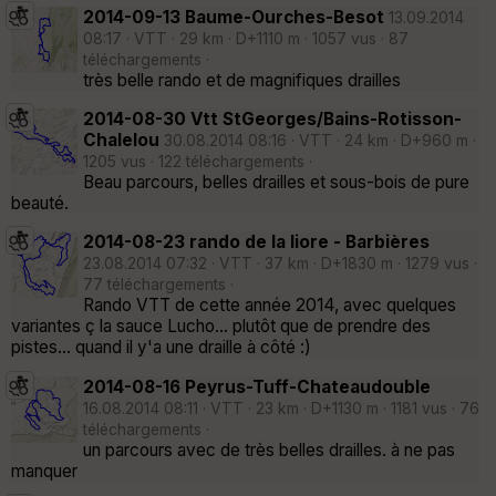
2014-09-13 Baume-Ourches-Besot
13.09.2014
08:17 · VTT · 29 km · D+1110 m · 1057 vus · 87
téléchargements ·
très belle rando et de magnifiques drailles
2014-08-30 Vtt StGeorges/Bains-Rotisson-
Chalelou
30.08.2014 08:16 · VTT · 24 km · D+960 m ·
1205 vus · 122 téléchargements ·
Beau parcours, belles drailles et sous-bois de pure
beauté.
2014-08-23 rando de la liore - Barbières
23.08.2014 07:32 · VTT · 37 km · D+1830 m · 1279 vus ·
77 téléchargements ·
Rando VTT de cette année 2014, avec quelques
variantes ç la sauce Lucho... plutôt que de prendre des
pistes... quand il y'a une draille à côté :)
2014-08-16 Peyrus-Tuff-Chateaudouble
16.08.2014 08:11 · VTT · 23 km · D+1130 m · 1181 vus · 76
téléchargements ·
un parcours avec de très belles drailles. à ne pas
manquer