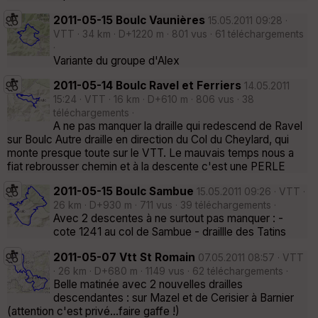
2011-05-15 Boulc Vaunières
15.05.2011 09:28 ·
VTT · 34 km · D+1220 m · 801 vus · 61 téléchargements
·
Variante du groupe d'Alex
2011-05-14 Boulc Ravel et Ferriers
14.05.2011
15:24 · VTT · 16 km · D+610 m · 806 vus · 38
téléchargements ·
A ne pas manquer la draille qui redescend de Ravel
sur Boulc Autre draille en direction du Col du Cheylard, qui
monte presque toute sur le VTT. Le mauvais temps nous a
fiat rebrousser chemin et à la descente c'est une PERLE
2011-05-15 Boulc Sambue
15.05.2011 09:26 · VTT ·
26 km · D+930 m · 711 vus · 39 téléchargements ·
Avec 2 descentes à ne surtout pas manquer : -
cote 1241 au col de Sambue - draillle des Tatins
2011-05-07 Vtt St Romain
07.05.2011 08:57 · VTT
· 26 km · D+680 m · 1149 vus · 62 téléchargements ·
Belle matinée avec 2 nouvelles drailles
descendantes : sur Mazel et de Cerisier à Barnier
(attention c'est privé...faire gaffe !)