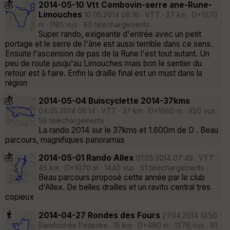
2014-05-10 Vtt Combovin-serre ane-Rune-
Limouches
10.05.2014 08:16 · VTT · 27 km · D+1270
m · 1185 vus · 80 téléchargements ·
Super rando, exigeante d'entrée avec un petit
portage et le serre de l'âne est aussi terrible dans ce sens.
Ensuite l'ascension de pas de la Rune l'est tout autant. Un
peu de route jusqu'au Limouches mais bon le sentier du
retour est à faire. Enfin la draille final est un must dans la
région
2014-05-04 Buiscyclette 2014-37kms
04.05.2014 08:14 · VTT · 37 km · D+1660 m · 950 vus ·
56 téléchargements ·
La rando 2014 sur le 37kms et 1.600m de D . Beau
parcours, magnifiques panoramas
2014-05-01 Rando Allex
01.05.2014 07:49 · VTT ·
45 km · D+1070 m · 1440 vus · 91 téléchargements ·
Beau parcours proposé cette année par le club
d'Allex. De belles drailles et un ravito central très
copieux
2014-04-27 Rondes des Fours
27.04.2014 13:50 ·
Randonnée Pédestre · 15 km · D+490 m · 1276 vus · 91