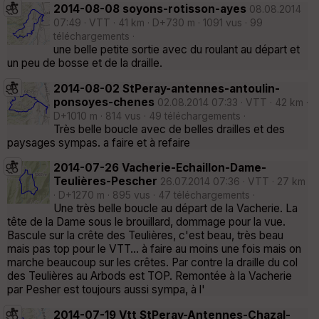
2014-08-08 soyons-rotisson-ayes
08.08.2014
07:49 · VTT · 41 km · D+730 m · 1091 vus · 99
téléchargements ·
une belle petite sortie avec du roulant au départ et
un peu de bosse et de la draille.
2014-08-02 StPeray-antennes-antoulin-
ponsoyes-chenes
02.08.2014 07:33 · VTT · 42 km ·
D+1010 m · 814 vus · 49 téléchargements ·
Très belle boucle avec de belles drailles et des
paysages sympas. a faire et à refaire
2014-07-26 Vacherie-Echaillon-Dame-
Teulières-Pescher
26.07.2014 07:36 · VTT · 27 km
· D+1270 m · 895 vus · 47 téléchargements ·
Une très belle boucle au départ de la Vacherie. La
tête de la Dame sous le brouillard, dommage pour la vue.
Bascule sur la crête des Teulières, c'est beau, très beau
mais pas top pour le VTT... à faire au moins une fois mais on
marche beaucoup sur les crêtes. Par contre la draille du col
des Teulières au Arbods est TOP. Remontée à la Vacherie
par Pesher est toujours aussi sympa, à l'
2014-07-19 Vtt StPeray-Antennes-Chazal-