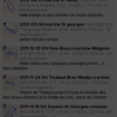
2012-04-01 marche St Genis
01.04.2012 15:00 ·
Randonnée Pédestre · 6 km · D+320 m · 722 vus · 38
téléchargements ·
belle balade et des sentiers de toutes beautés
2012-03-04 marche St georges
04.03.2012 14:16
· Randonnée Pédestre · 8 km · D+300 m · 570 vus · 38
téléchargements ·
petite marche sympa
2011-12-10 Vtt Pins-Rioux-Leyrisse-MAgnon
10.12.2011 08:14 · VTT · 42 km · D+930 m · 870 vus · 52
téléchargements ·
Belle rando avec quelques passages privés... à
faire attention
2011-11-26 Vtt Toulaud-Bras-Mealys-Lardoix
26.11.2011 08:09 · VTT · 24 km · D+890 m · 1009 vus ·
62 téléchargements ·
Départ de Toulaud jusqu'à Poyas et ensuite des
très beaux chemins et la Draille du coin...serre de LArdoix
2011-11-19 Vtt Soyons-St Georges-rotisson
19.11.2011 08:15 · VTT · 40 km · D+620 m · 860 vus · 49
téléchargements ·