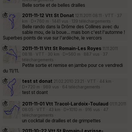
Belle sortie et de belles drailles
2011-11-12 Vtt St Donat
12.11.2011 08:11 · VTT · 37
km · D+760 m · 1441 vus · 139 téléchargements ·
Belle rando dans la Drôme des Collines avec du
sable mou, de la boue... mais bon c'est l'automne !
Superbes points de vue sur l'ardèche, le vercors
2011-11-11 Vtt St Romain-Les Royes
11.11.2011
08:18 · VTT · 30 km · D+560 m · 887 vus · 37
téléchargements ·
Petite sortie et remise en jambe pour ce vendredi
du 11/11.
test st donat
21.02.2010 23:21 · VTT · 44 km ·
D+720 m · 989 vus · 64 téléchargements ·
test st doant
2011-11-01 Vtt Tracol-Lardoix-Toulaud
01.11.2011
08:05 · VTT · 43 km · D+1010 m · 916 vus · 47
téléchargements ·
un cocktail de drailles et de grimpettes
2011-10-22 Vtt St Romain-Leyrisse-