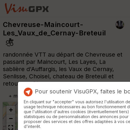
Chevreuse-Maincourt-
Les_Vaux_de_Cernay-Breteuil
randonnée VTT au départ de Chevreuse et
passant par Maincourt, Les Layes, La
sablière d'Auffargis, les Vaux de Cernay,
Senlisse, Choisel, chateau de Breteuil et
retour sur Chevreuse.
Pour soutenir VisuGPX, faites le b
+
m
En cliquant sur "accepter" vous autorisez l'utilisation 
usage technique nécessaires au bon fonctionnement du 
+
que l'utilisation d'autres cookies (éventuellement tiers)
statistiques ou de personnalisation des annonces pour
−
proposer des services et des offres adaptées à vos c
d'interêt.