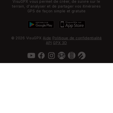
VisuGPX vous permet de créer, de suivre sur le
terrain, d'analyser et de partager vos itinéraires
GPS de façon simple et gratuite
© 2026 VisuGPX
Aide
Politique de confidentialité
API
GPX 3D