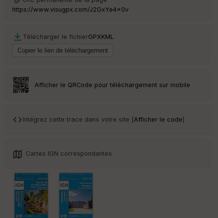
ai
https://www.visugpx.com/J2GxYe4x0v
ss
eu
r
Télécharger le fichier
GPX
KML
Tr
an
sp
ar
Afficher le QRCode pour téléchargement sur mobile
en
ce
Intégrez cette trace dans votre site [
Afficher le code
]
Po
int
illé
s
Cartes IGN correspondantes
S
e
n
s