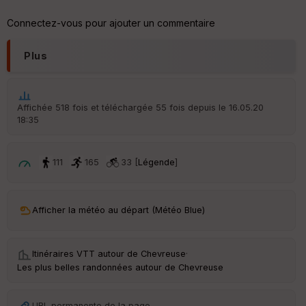
Aff
ic
Connectez-vous pour ajouter un commentaire
he
r
d
Plus
é
p
ar
t
Affichée 518 fois et téléchargée 55 fois depuis le 16.05.20
18:35
ar
ri
v
é
111
165
33 [
Légende
]
e
C
ou
Afficher la météo au départ (Météo Blue)
le
ur
Itinéraires VTT autour de
Chevreuse
·
Les plus belles randonnées autour de Chevreuse
Ep
URL permanente de la page