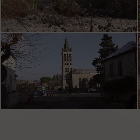
neige, givre et soleil
l'église de Crayssac