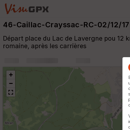
46-Caillac-Crayssac-RC-02/12/17
Départ place du Lac de Lavergne pou 12 km
romaine, après les carrières
+
m
+
−