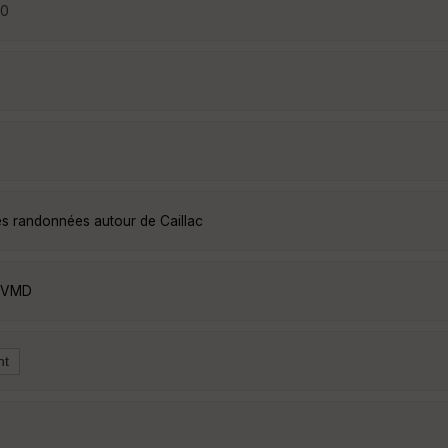
00
les randonnées autour de Caillac
0UVMD