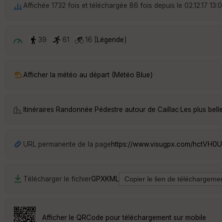
Affichée 1732 fois et téléchargée 86 fois depuis le 02.12.17 13:
39
61
16 [
Légende
]
Afficher la météo au départ (Météo Blue)
Itinéraires Randonnée Pédestre autour de
Caillac
·
Les plus bel
URL permanente de la page
https://www.visugpx.com/hctVH
Télécharger le fichier
GPX
KML
Afficher le QRCode pour téléchargement sur mobile