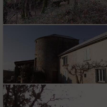
ruines d'un très ancien moulin à eau
la tour de Crayssac