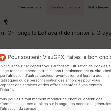
Créer une trace
Visualiser une trace
Bibliothèque
. On longe le Lot avant de monter à Crayssa
Pour soutenir VisuGPX, faites le bon choi
En cliquant sur "accepter" vous autorisez l'utilisation de cookies à
usage technique nécessaires au bon fonctionnement du site, ainsi
que l'utilisation d'autres cookies (éventuellement tiers) à des fins
statistiques ou de personnalisation des annonces pour vous
proposer des services et des offres adaptées à vos centres
d'interêt.
Vous pouvez à tout moment modifier ce choix ou obtenir des
informations sur ces cookies sur la page des conditions générale
d'utilisation du service :