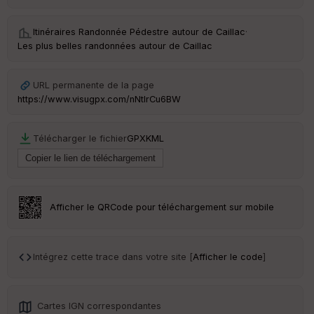
Itinéraires Randonnée Pédestre autour de
Caillac
·
Les plus belles randonnées autour de Caillac
URL permanente de la page
https://www.visugpx.com/nNtIrCu6BW
Télécharger le fichier
GPX
KML
Afficher le QRCode pour téléchargement sur mobile
Intégrez cette trace dans votre site [
Afficher le code
]
Cartes IGN correspondantes