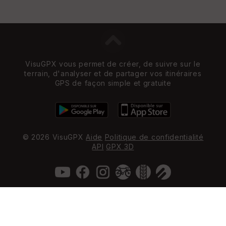
VisuGPX vous permet de créer, de suivre sur le
terrain, d'analyser et de partager vos itinéraires
GPS de façon simple et gratuite
© 2026 VisuGPX
Aide
Politique de confidentialité
API
GPX 3D