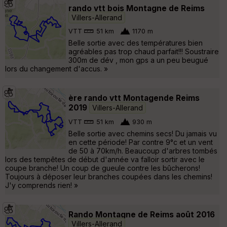
rando vtt bois Montagne de Reims
Villers-Allerand
VTT
51 km
1170 m
Belle sortie avec des températures bien
agréables pas trop chaud parfait!!! Soustraire
300m de dév , mon gps a un peu beugué
lors du changement d'accus. »
ère rando vtt Montagende Reims
2019
Villers-Allerand
VTT
51 km
930 m
Belle sortie avec chemins secs! Du jamais vu
en cette période! Par contre 9°c et un vent
de 50 à 70km/h. Beaucoup d'arbres tombés
lors des tempêtes de début d'année va falloir sortir avec le
coupe branche! Un coup de gueule contre les bûcherons!
Toujours à déposer leur branches coupées dans les chemins!
J'y comprends rien! »
Rando Montagne de Reims août 2016
Villers-Allerand