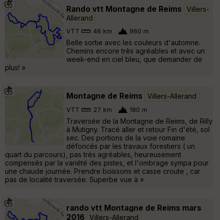
Rando vtt Montagne de Reims
Villers-
Allerand
VTT
46 km
960 m
Belle sortie avec les couleurs d'automne.
Chemins encore très agréables et avec un
week-end en ciel bleu, que demander de
plus! »
Montagne de Reims
Villers-Allerand
VTT
27 km
180 m
Traversée de la Montagne de Reims, de Rilly
à Mutigny. Tracé aller et retour Fin d'été, sol
sec. Des portions de la voie romaine
défoncés par les travaux forestiers ( un
quart du parcours), pas très agréables, heureusement
compensés par la variété des pistes, et l'ombrage sympa pour
une chaude journée. Prendre boissons et casse croute , car
pas de localité traversée. Superbe vue à »
rando vtt Montagne de Reims mars
2016
Villers-Allerand