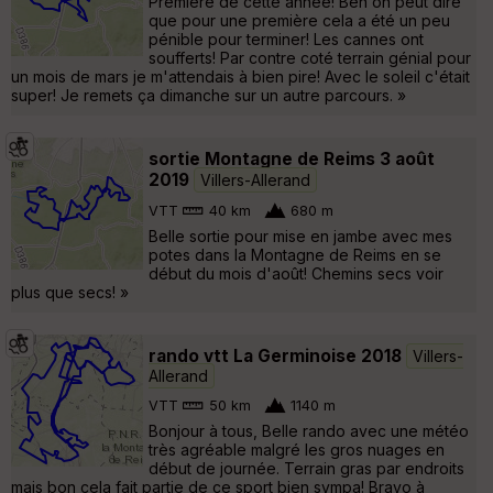
Première de cette année! Ben on peut dire
que pour une première cela a été un peu
pénible pour terminer! Les cannes ont
soufferts! Par contre coté terrain génial pour
un mois de mars je m'attendais à bien pire! Avec le soleil c'était
super! Je remets ça dimanche sur un autre parcours. »
sortie Montagne de Reims 3 août
2019
Villers-Allerand
VTT
40 km
680 m
Belle sortie pour mise en jambe avec mes
potes dans la Montagne de Reims en se
début du mois d'août! Chemins secs voir
plus que secs! »
rando vtt La Germinoise 2018
Villers-
Allerand
VTT
50 km
1140 m
Bonjour à tous, Belle rando avec une météo
très agréable malgré les gros nuages en
début de journée. Terrain gras par endroits
mais bon cela fait partie de ce sport bien sympa! Bravo à