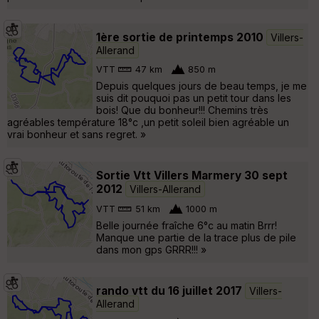
1ère sortie de printemps 2010
Villers-
Allerand
VTT
47 km
850 m
Depuis quelques jours de beau temps, je me
suis dit pouquoi pas un petit tour dans les
bois! Que du bonheur!!! Chemins très
agréables température 18°c ,un petit soleil bien agréable un
vrai bonheur et sans regret. »
Sortie Vtt Villers Marmery 30 sept
2012
Villers-Allerand
VTT
51 km
1000 m
Belle journée fraîche 6°c au matin Brrr!
Manque une partie de la trace plus de pile
dans mon gps GRRR!!! »
rando vtt du 16 juillet 2017
Villers-
Allerand