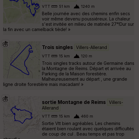
VTT
51 km
1240 m
Belle journée avec des chemins enfin secs
voir même devenu poussiéreux. La chaleur
s'est invitée en milieu de matinée 27°!Dur sur
la fin avec un camelback tiède! »
Trois singles
Villers-Allerand
VTT
15 km
120 m
Trois singles tracks autour de Germaine dans
la Montagne de Reims. Départ et arrivée au
Parking de la Maison forestière.
Malheureusement au départ , une grande
ligne droite forestière mais macadam! »
sortie Montagne de Reims
Villers-
Allerand
VTT
15 km
460 m
Sortie Vtt bien agréables. Les chemins
étaient bien roulant avec quelques difficultés
de coup de cul . Beau temps et pas trop