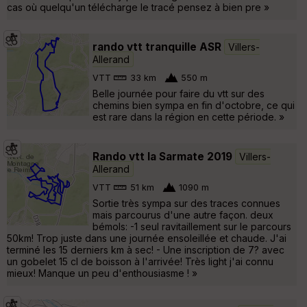
cas où quelqu'un télécharge le tracé pensez à bien pre »
rando vtt tranquille ASR
Villers-
Allerand
VTT
33 km
550 m
Belle journée pour faire du vtt sur des
chemins bien sympa en fin d'octobre, ce qui
est rare dans la région en cette période. »
Rando vtt la Sarmate 2019
Villers-
Allerand
VTT
51 km
1090 m
Sortie très sympa sur des traces connues
mais parcourus d'une autre façon. deux
bémols: -1 seul ravitaillement sur le parcours
50km! Trop juste dans une journée ensoleillée et chaude. J'ai
terminé les 15 derniers km à sec! - Une inscription de 7? avec
un gobelet 15 cl de boisson à l'arrivée! Très light j'ai connu
mieux! Manque un peu d'enthousiasme ! »