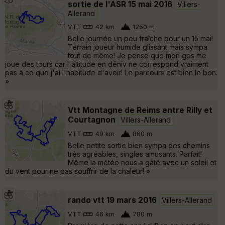
sortie de l'ASR 15 mai 2016
Villers-
Allerand
VTT
42 km
1250 m
Belle journée un peu fraîche pour un 15 mai!
Terrain joueur humide glissant mais sympa
tout de même! Je pense que mon gps me
joue des tours car l'altitude en déniv ne correspond vraiment
pas à ce que j'ai l'habitude d'avoir! Le parcours est bien le bon.
»
Vtt Montagne de Reims entre Rilly et
Courtagnon
Villers-Allerand
VTT
49 km
860 m
Belle petite sortie bien sympa des chemins
très agréables, singles amusants. Parfait!
Même la météo nous a gâté avec un soleil et
du vent pour ne pas souffrir de la chaleur! »
rando vtt 19 mars 2016
Villers-Allerand
VTT
46 km
780 m