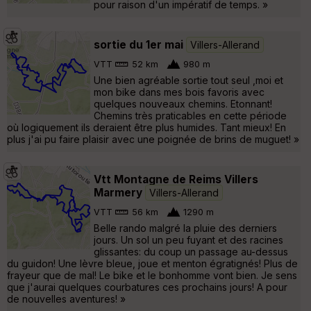
pour raison d'un impératif de temps. »
sortie du 1er mai
Villers-Allerand
VTT
52 km
980 m
Une bien agréable sortie tout seul ,moi et
mon bike dans mes bois favoris avec
quelques nouveaux chemins. Etonnant!
Chemins très praticables en cette période
où logiquement ils deraient être plus humides. Tant mieux! En
plus j'ai pu faire plaisir avec une poignée de brins de muguet! »
Vtt Montagne de Reims Villers
Marmery
Villers-Allerand
VTT
56 km
1290 m
Belle rando malgré la pluie des derniers
jours. Un sol un peu fuyant et des racines
glissantes: du coup un passage au-dessus
du guidon! Une lèvre bleue, joue et menton égratignés! Plus de
frayeur que de mal! Le bike et le bonhomme vont bien. Je sens
que j'aurai quelques courbatures ces prochains jours! A pour
de nouvelles aventures! »