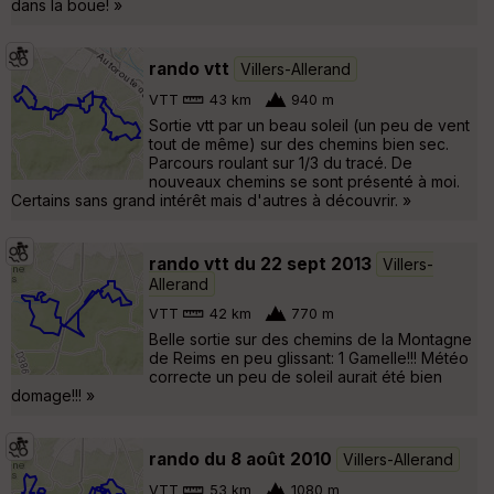
dans la boue! »
rando vtt
Villers-Allerand
VTT
43 km
940 m
Sortie vtt par un beau soleil (un peu de vent
tout de même) sur des chemins bien sec.
Parcours roulant sur 1/3 du tracé. De
nouveaux chemins se sont présenté à moi.
Certains sans grand intérêt mais d'autres à découvrir. »
rando vtt du 22 sept 2013
Villers-
Allerand
VTT
42 km
770 m
Belle sortie sur des chemins de la Montagne
de Reims en peu glissant: 1 Gamelle!!! Météo
correcte un peu de soleil aurait été bien
domage!!! »
rando du 8 août 2010
Villers-Allerand
VTT
53 km
1080 m