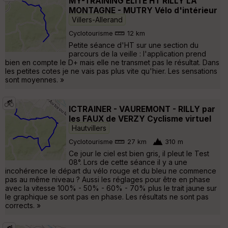
MY-TRAINING ELITE HT RILLY LA
MONTAGNE - MUTRY Vélo d'intérieur
Villers-Allerand
Cyclotourisme
12 km
Petite séance d'HT sur une section du
parcours de la veille : l'application prend
bien en compte le D+ mais elle ne transmet pas le résultat. Dans
les petites cotes je ne vais pas plus vite qu'hier. Les sensations
sont moyennes. »
ICTRAINER - VAUREMONT - RILLY par
les FAUX de VERZY Cyclisme virtuel
Hautvillers
Cyclotourisme
27 km
310 m
Ce jour le ciel est bien gris, il pleut le Test
08°. Lors de cette séance il y a une
incohérence le départ du vélo rouge et du bleu ne commence
pas au même niveau ? Aussi les réglages pour être en phase
avec la vitesse 100% - 50% - 60% - 70% plus le trait jaune sur
le graphique se sont pas en phase. Les résultats ne sont pas
corrects. »