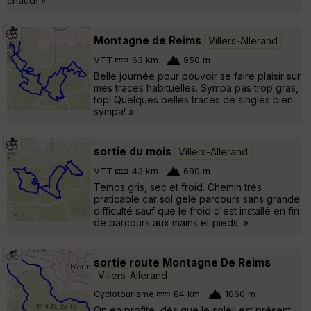
chaud! »
Montagne de Reims
Villers-Allerand
VTT
63 km
950 m
Belle journée pour pouvoir se faire plaisir sur
mes traces habituelles. Sympa pas trop gras,
top! Quelques belles traces de singles bien
sympa! »
sortie du mois
Villers-Allerand
VTT
43 km
680 m
Temps gris, sec et froid. Chemin très
praticable car sol gelé parcours sans grande
difficulté sauf que le froid c'est installé en fin
de parcours aux mains et pieds. »
sortie route Montagne De Reims
Villers-Allerand
Cyclotourisme
84 km
1060 m
On en profite, dès que le soleil est présent