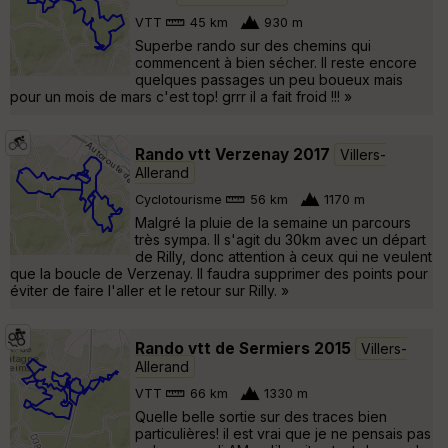
VTT
45 km
930 m
Superbe rando sur des chemins qui
commencent à bien sécher. Il reste encore
quelques passages un peu boueux mais
pour un mois de mars c'est top! grrr il a fait froid !!! »
Rando vtt Verzenay 2017
Villers-
Allerand
Cyclotourisme
56 km
1170 m
Malgré la pluie de la semaine un parcours
très sympa. Il s'agit du 30km avec un départ
de Rilly, donc attention à ceux qui ne veulent
que la boucle de Verzenay. Il faudra supprimer des points pour
éviter de faire l'aller et le retour sur Rilly. »
Rando vtt de Sermiers 2015
Villers-
Allerand
VTT
66 km
1330 m
Quelle belle sortie sur des traces bien
particulières! il est vrai que je ne pensais pas