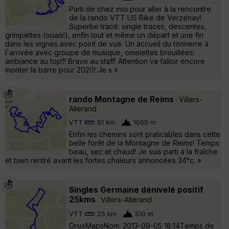
Parti de chez moi pour aller à la rencontre
de la rando VTT US Bike de Verzenay!
Superbe tracé: single traces, descentes,
grimpettes (ouais!), enfin tout et même un départ et une fin
dans les vignes avec point de vue. Un accueil du tonnerre à
l'arrivée avec groupe de musique, omelettes brouillées:
ambiance au top!!! Bravo au staff! Attention va falloir encore
monter la barre pour 2020! Je s »
rando Montagne de Reims
Villers-
Allerand
VTT
51 km
1050 m
Enfin les chemins sont praticables dans cette
belle forêt de la Montagne de Reims! Temps
beau, sec et chaud! Je suis parti à la fraîche
et bien rentré avant les fortes chaleurs annoncées 34°c. »
Singles Germaine dénivelé positif
25kms
Villers-Allerand
VTT
25 km
510 m
OruxMapsNom: 2013-09-05 18:14Temps de