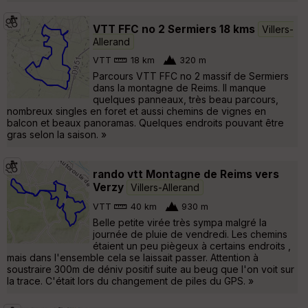
VTT FFC no 2 Sermiers 18 kms
Villers-
Allerand
VTT
18 km
320 m
Parcours VTT FFC no 2 massif de Sermiers
dans la montagne de Reims. Il manque
quelques panneaux, très beau parcours,
nombreux singles en foret et aussi chemins de vignes en
balcon et beaux panoramas. Quelques endroits pouvant être
gras selon la saison. »
rando vtt Montagne de Reims vers
Verzy
Villers-Allerand
VTT
40 km
930 m
Belle petite virée très sympa malgré la
journée de pluie de vendredi. Les chemins
étaient un peu piègeux à certains endroits ,
mais dans l'ensemble cela se laissait passer. Attention à
soustraire 300m de déniv positif suite au beug que l'on voit sur
la trace. C'était lors du changement de piles du GPS. »