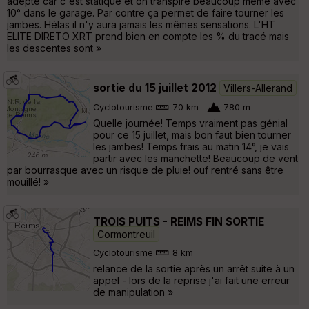
adepte car c'est statique et on transpire beaucoup même avec
10° dans le garage. Par contre ça permet de faire tourner les
jambes. Hélas il n'y aura jamais les mêmes sensations. L'HT
ELITE DIRETO XRT prend bien en compte les % du tracé mais
les descentes sont »
sortie du 15 juillet 2012
Villers-Allerand
Cyclotourisme
70 km
780 m
Quelle journée! Temps vraiment pas génial
pour ce 15 juillet, mais bon faut bien tourner
les jambes! Temps frais au matin 14°, je vais
partir avec les manchette! Beaucoup de vent
par bourrasque avec un risque de pluie! ouf rentré sans être
mouillé! »
TROIS PUITS - REIMS FIN SORTIE
Cormontreuil
Cyclotourisme
8 km
relance de la sortie après un arrêt suite à un
appel - lors de la reprise j'ai fait une erreur
de manipulation »