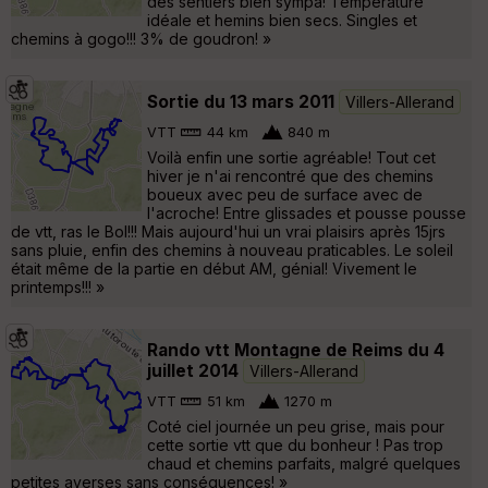
des sentiers bien sympa! Température
idéale et hemins bien secs. Singles et
chemins à gogo!!! 3% de goudron! »
Sortie du 13 mars 2011
Villers-Allerand
VTT
44 km
840 m
Voilà enfin une sortie agréable! Tout cet
hiver je n'ai rencontré que des chemins
boueux avec peu de surface avec de
l'acroche! Entre glissades et pousse pousse
de vtt, ras le Bol!!! Mais aujourd'hui un vrai plaisirs après 15jrs
sans pluie, enfin des chemins à nouveau praticables. Le soleil
était même de la partie en début AM, génial! Vivement le
printemps!!! »
Rando vtt Montagne de Reims du 4
juillet 2014
Villers-Allerand
VTT
51 km
1270 m
Coté ciel journée un peu grise, mais pour
cette sortie vtt que du bonheur ! Pas trop
chaud et chemins parfaits, malgré quelques
petites averses sans conséquences! »