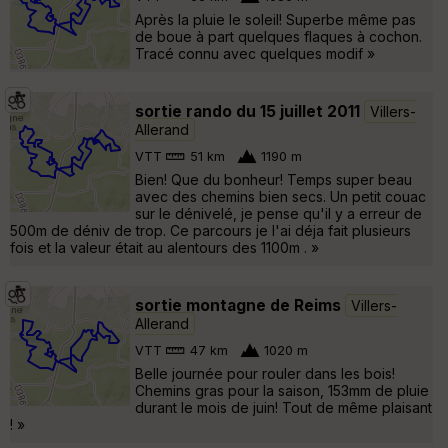
Après la pluie le soleil! Superbe même pas
de boue à part quelques flaques à cochon.
Tracé connu avec quelques modif »
sortie rando du 15 juillet 2011
Villers-
Allerand
VTT
51 km
1190 m
Bien! Que du bonheur! Temps super beau
avec des chemins bien secs. Un petit couac
sur le dénivelé, je pense qu'il y a erreur de
500m de déniv de trop. Ce parcours je l'ai déja fait plusieurs
fois et la valeur était au alentours des 1100m . »
sortie montagne de Reims
Villers-
Allerand
VTT
47 km
1020 m
Belle journée pour rouler dans les bois!
Chemins gras pour la saison, 153mm de pluie
durant le mois de juin! Tout de même plaisant
! »