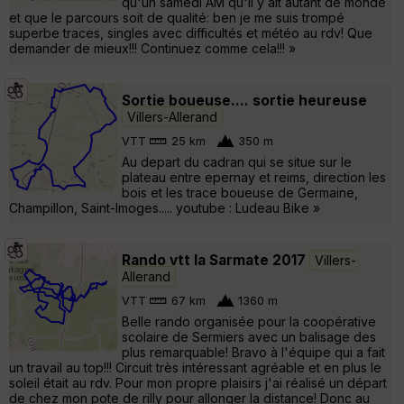
qu'un samedi AM qu'il y ait autant de monde
et que le parcours soit de qualité: ben je me suis trompé
superbe traces, singles avec difficultés et météo au rdv! Que
demander de mieux!!! Continuez comme cela!!! »
Sortie boueuse.... sortie heureuse
Villers-Allerand
VTT
25 km
350 m
Au depart du cadran qui se situe sur le
plateau entre epernay et reims, direction les
bois et les trace boueuse de Germaine,
Champillon, Saint-Imoges..... youtube : Ludeau Bike »
Rando vtt la Sarmate 2017
Villers-
Allerand
VTT
67 km
1360 m
Belle rando organisée pour la coopérative
scolaire de Sermiers avec un balisage des
plus remarquable! Bravo à l'équipe qui a fait
un travail au top!!! Circuit très intéressant agréable et en plus le
soleil était au rdv. Pour mon propre plaisirs j'ai réalisé un départ
de chez mon pote de rilly pour allonger la distance! Donc au