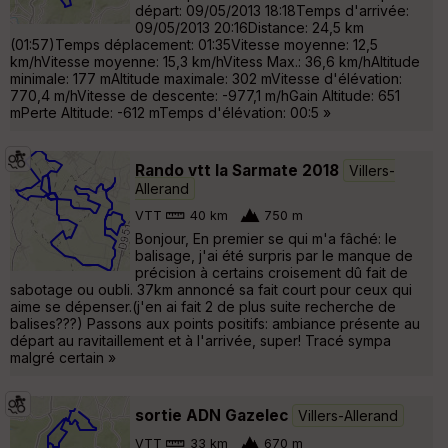
départ: 09/05/2013 18:18Temps d'arrivée:
09/05/2013 20:16Distance: 24,5 km
(01:57)Temps déplacement: 01:35Vitesse moyenne: 12,5
km/hVitesse moyenne: 15,3 km/hVitess Max.: 36,6 km/hAltitude
minimale: 177 mAltitude maximale: 302 mVitesse d'élévation:
770,4 m/hVitesse de descente: -977,1 m/hGain Altitude: 651
mPerte Altitude: -612 mTemps d'élévation: 00:5 »
Rando vtt la Sarmate 2018
Villers-
Allerand
VTT
40 km
750 m
Bonjour, En premier se qui m'a fâché: le
balisage, j'ai été surpris par le manque de
précision à certains croisement dû fait de
sabotage ou oubli. 37km annoncé sa fait court pour ceux qui
aime se dépenser.(j'en ai fait 2 de plus suite recherche de
balises???) Passons aux points positifs: ambiance présente au
départ au ravitaillement et à l'arrivée, super! Tracé sympa
malgré certain »
sortie ADN Gazelec
Villers-Allerand
VTT
33 km
670 m