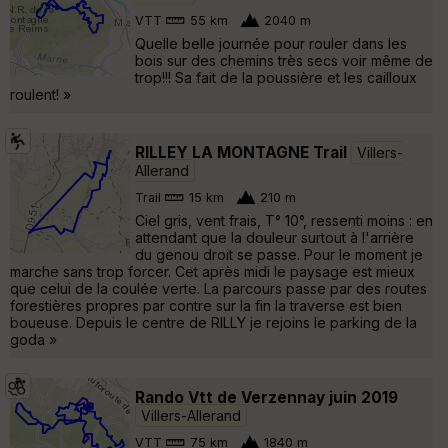
VTT
55 km
2040 m
Quelle belle journée pour rouler dans les
bois sur des chemins très secs voir même de
trop!!! Sa fait de la poussière et les cailloux
roulent! »
RILLEY LA MONTAGNE Trail
Villers-
Allerand
Trail
15 km
210 m
Ciel gris, vent frais, T° 10°, ressenti moins : en
attendant que la douleur surtout à l'arrière
du genou droit se passe. Pour le moment je
marche sans trop forcer. Cet après midi le paysage est mieux
que celui de la coulée verte. La parcours passe par des routes
forestières propres par contre sur la fin la traverse est bien
boueuse. Depuis le centre de RILLY je rejoins le parking de la
goda »
Rando Vtt de Verzennay juin 2019
Villers-Allerand
VTT
75 km
1840 m