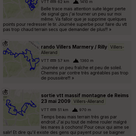
VTT
62 km
1410 m
Belle trace mais attention suite léger perte
de signal gps j'ai tourner un peu sur moi
même. Va falloir que je supprime quelques
points pour redresser le tir. Journée superbe pour faire du vtt
pas trop chaud terrain secs que demander de plus!!! »
rando Villers Marmery / Rilly
Villers-
Allerand
VTT
57 km
1360 m
Journée un peu fraîche et peu de soleil.
Chemins par contre très agréables pas trop
de poussière!!! »
sortie vtt massif montagne de Reims
23 mai 2009
Villers-Allerand
VTT
51 km
970 m
Temps beau mais terrain très gras par
endroit J'ai pu tout de même rouler malgré
les mares à cochons! Pour ceux qui aime se
salir! Et dire qu'il existe des gens qui payent pour se baigner