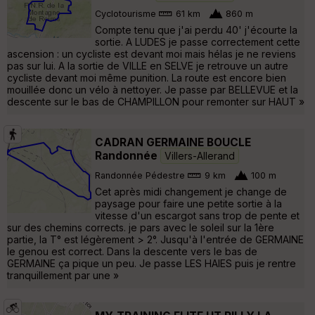
Cyclotourisme
61 km
860 m
Compte tenu que j'ai perdu 40' j'écourte la
sortie. A LUDES je passe correctement cette
ascension : un cycliste est devant moi mais hélas je ne reviens
pas sur lui. A la sortie de VILLE en SELVE je retrouve un autre
cycliste devant moi même punition. La route est encore bien
mouillée donc un vélo à nettoyer. Je passe par BELLEVUE et la
descente sur le bas de CHAMPILLON pour remonter sur HAUT »
CADRAN GERMAINE BOUCLE
Randonnée
Villers-Allerand
Randonnée Pédestre
9 km
100 m
Cet après midi changement je change de
paysage pour faire une petite sortie à la
vitesse d'un escargot sans trop de pente et
sur des chemins corrects. je pars avec le soleil sur la 1ère
partie, la T° est légèrement > 2°. Jusqu'à l'entrée de GERMAINE
le genou est correct. Dans la descente vers le bas de
GERMAINE ça pique un peu. Je passe LES HAIES puis je rentre
tranquillement par une »