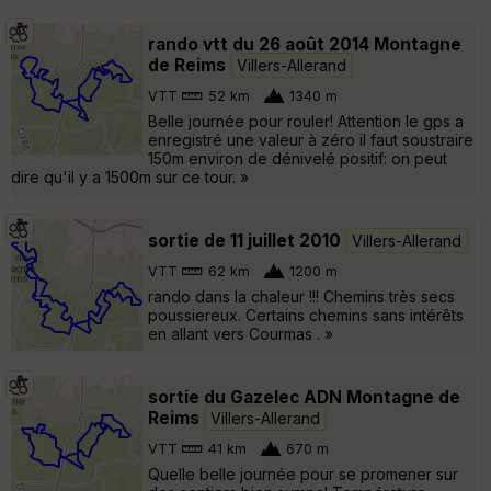
rando vtt du 26 août 2014 Montagne
de Reims
Villers-Allerand
VTT
52 km
1340 m
Belle journée pour rouler! Attention le gps a
enregistré une valeur à zéro il faut soustraire
150m environ de dénivelé positif: on peut
dire qu'il y a 1500m sur ce tour. »
sortie de 11 juillet 2010
Villers-Allerand
VTT
62 km
1200 m
rando dans la chaleur !!! Chemins très secs
poussiereux. Certains chemins sans intérêts
en allant vers Courmas . »
sortie du Gazelec ADN Montagne de
Reims
Villers-Allerand
VTT
41 km
670 m
Quelle belle journée pour se promener sur